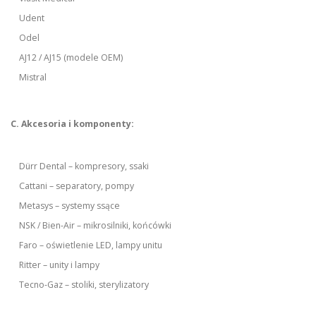
Udent
Odel
AJ12 / AJ15 (modele OEM)
Mistral
C. Akcesoria i komponenty:
Dürr Dental – kompresory, ssaki
Cattani – separatory, pompy
Metasys – systemy ssące
NSK / Bien-Air – mikrosilniki, końcówki
Faro – oświetlenie LED, lampy unitu
Ritter – unity i lampy
Tecno-Gaz – stoliki, sterylizatory