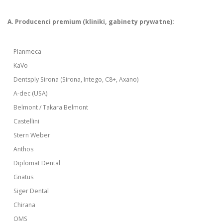
A. Producenci premium (kliniki, gabinety prywatne):
Planmeca
KaVo
Dentsply Sirona (Sirona, Intego, C8+, Axano)
A-dec (USA)
Belmont / Takara Belmont
Castellini
Stern Weber
Anthos
Diplomat Dental
Gnatus
Siger Dental
Chirana
OMS