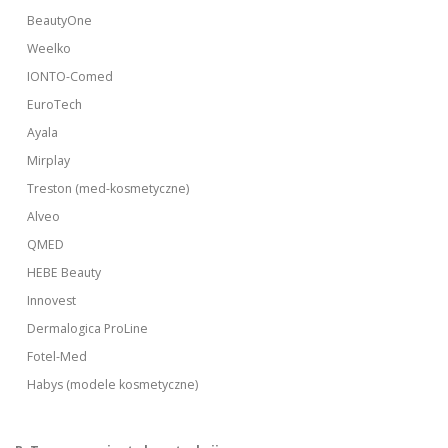
BeautyOne
Weelko
IONTO-Comed
EuroTech
Ayala
Mirplay
Treston (med-kosmetyczne)
Alveo
QMED
HEBE Beauty
Innovest
Dermalogica ProLine
Fotel-Med
Habys (modele kosmetyczne)