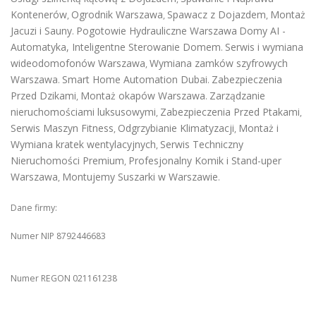
Kontenerów
Ogrodnik Warszawa
Spawacz z Dojazdem
Montaż
,
,
,
Jacuzi i Sauny
Pogotowie Hydrauliczne Warszawa
Domy AI -
.
Automatyka, Inteligentne Sterowanie Domem
Serwis i wymiana
.
wideodomofonów Warszawa
Wymiana zamków szyfrowych
,
Warszawa
Smart Home Automation Dubai
Zabezpieczenia
.
.
Przed Dzikami
Montaż okapów Warszawa
Zarządzanie
,
.
nieruchomościami luksusowymi
Zabezpieczenia Przed Ptakami
,
,
Serwis Maszyn Fitness
Odgrzybianie Klimatyzacji
Montaż i
,
,
Wymiana kratek wentylacyjnych
Serwis Techniczny
,
Nieruchomości Premium
Profesjonalny Komik i Stand-uper
,
Warszawa
Montujemy Suszarki w Warszawie
,
.
Dane firmy:
Numer NIP 8792446683
Numer REGON 021161238