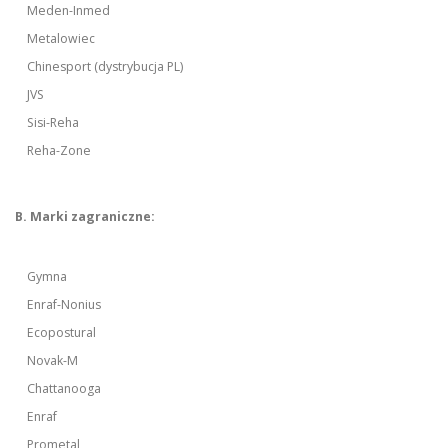
Meden-Inmed
Metalowiec
Chinesport (dystrybucja PL)
JVS
Sisi-Reha
Reha-Zone
B. Marki zagraniczne:
Gymna
Enraf-Nonius
Ecopostural
Novak-M
Chattanooga
Enraf
Prometal