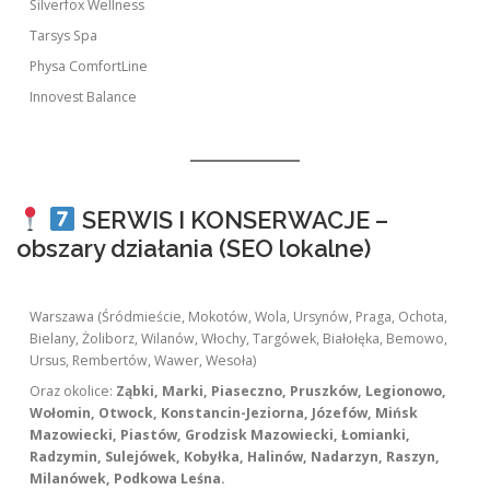
Silverfox Wellness
Tarsys Spa
Physa ComfortLine
Innovest Balance
SERWIS I KONSERWACJE –
obszary działania (SEO lokalne)
Warszawa (Śródmieście, Mokotów, Wola, Ursynów, Praga, Ochota,
Bielany, Żoliborz, Wilanów, Włochy, Targówek, Białołęka, Bemowo,
Ursus, Rembertów, Wawer, Wesoła)
Oraz okolice:
Ząbki, Marki, Piaseczno, Pruszków, Legionowo,
Wołomin, Otwock, Konstancin-Jeziorna, Józefów, Mińsk
Mazowiecki, Piastów, Grodzisk Mazowiecki, Łomianki,
Radzymin, Sulejówek, Kobyłka, Halinów, Nadarzyn, Raszyn,
Milanówek, Podkowa Leśna.