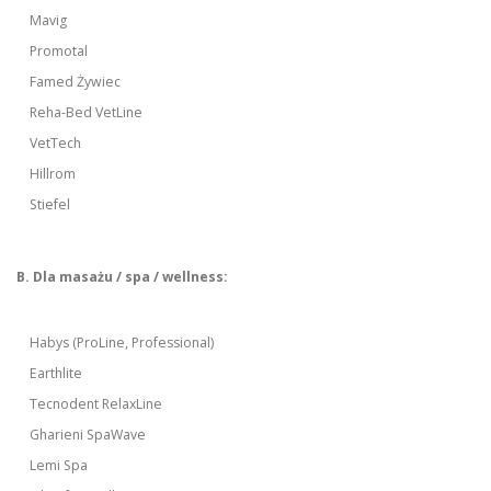
Mavig
Promotal
Famed Żywiec
Reha-Bed VetLine
VetTech
Hillrom
Stiefel
B. Dla masażu / spa / wellness:
Habys (ProLine, Professional)
Earthlite
Tecnodent RelaxLine
Gharieni SpaWave
Lemi Spa