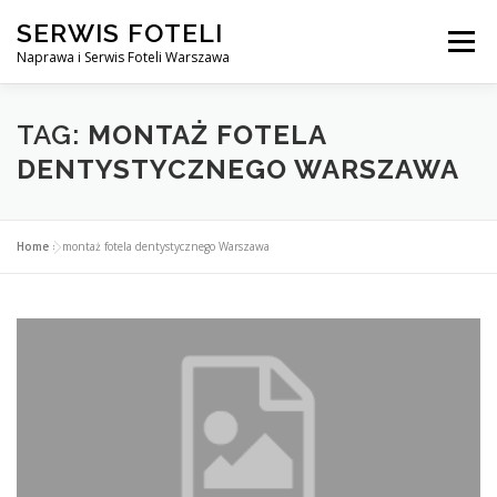
Przejdź
SERWIS FOTELI
do
Menu
treści
Naprawa i Serwis Foteli Warszawa
NAPRAWA FOTELI DENTYSTYCZNE I MEDYCZNE
TAG:
MONTAŻ FOTELA
DENTYSTYCZNEGO WARSZAWA
CENNIK USŁUG
O NAS
KONTAKT
Home
»
montaż fotela dentystycznego Warszawa