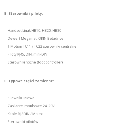
B. Sterowniki i piloty:
Handset Linak HB10, HB20, HB80
Dewert Megamat, OKIN Betadrive
TiMotion TC11 / TC22 sterowniki centralne
Piloty RJ45, DIN, mini-DIN
Sterowniki nożne (foot controller)
C. Typowe części zamienne:
Siłowniki liniowe
Zasilacze impulsowe 24–29V
Kable RJ / DIN / Molex
Sterowniki pilotów