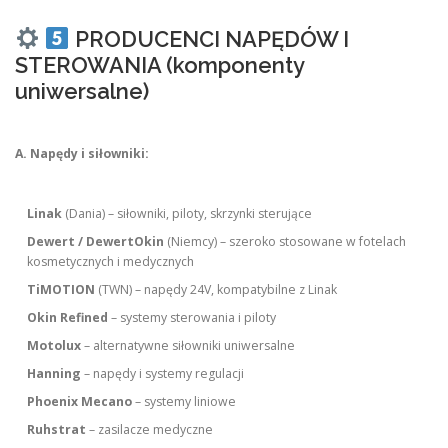
PRODUCENCI NAPĘDÓW I
STEROWANIA (komponenty
uniwersalne)
A. Napędy i siłowniki:
Linak
(Dania) – siłowniki, piloty, skrzynki sterujące
Dewert / DewertOkin
(Niemcy) – szeroko stosowane w fotelach
kosmetycznych i medycznych
TiMOTION
(TWN) – napędy 24V, kompatybilne z Linak
Okin Refined
– systemy sterowania i piloty
Motolux
– alternatywne siłowniki uniwersalne
Hanning
– napędy i systemy regulacji
Phoenix Mecano
– systemy liniowe
Ruhstrat
– zasilacze medyczne