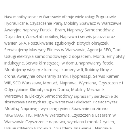
Pogotowie
Nasz mobilny serwis w Warszawie oferuje wiele usług:
Hydrauliczne
Czyszczenie Parą
Mobilny Spawacz w Warszawie
,
,
,
Awaryjne naprawy Furtek i Bram
Naprawy Samochodów z
,
Dojazdem
Warsztat mobilny
Naprawa i serwis jacuzzi oraz
,
,
wanien SPA
Poszukiwanie zgubionych złotych obrączek
,
,
Serwisujemy Maszyny Fitness w Warszawie
Agencja SEO
Taxi
,
,
,
Usługi elektryka samochodowego z dojazdem
,
Montujemy płyty
indukcyjne
Serwis klimatyzacji w domu
naprawiamy fotele
,
,
,
Montujemy wizjery z kamerą i kamery wifi
Robimy filmy z
,
drona
Awaryjnie otwieramy zamki
Flyxpress.pl
Serwis Kamer
,
,
,
Wifi
SEO Warszawa
Montaż, Naprawa, Wymiana, Czyszczenie i
,
,
Odgrzybianie Klimatyzacji w Domu
Mobilny Mechanik
,
Warszawa & Elektryk Samochodowy
zapraszamy serdecznie do
skorzystania z naszych usług w Warszawie i okolicach. Posiadamy też
Mobilną Naprawę i wymianę rynien
Spawanie na zimno
,
MIG/MAG, TIG, MMA w Warszawie
Czyszczenie Laserem w
,
Warszawie
Czyszczenie naprawa, wymiana i montaż rynien
,
Usługi szlifierką kątową z Dojazdem
Spawanie i Naprawa
,