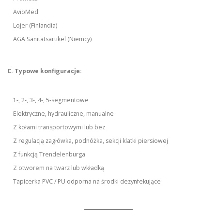
AvioMed
Lojer (Finlandia)
AGA Sanitätsartikel (Niemcy)
C. Typowe konfiguracje:
1-, 2-, 3-, 4-, 5-segmentowe
Elektryczne, hydrauliczne, manualne
Z kołami transportowymi lub bez
Z regulacją zagłówka, podnóżka, sekcji klatki piersiowej
Z funkcją Trendelenburga
Z otworem na twarz lub wkładką
Tapicerka PVC / PU odporna na środki dezynfekujące