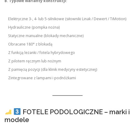
B. Typowe warianty konstrukcji:
Elektryczne 3-, 4- lub 5-silnikowe (siłowniki Linak / Dewert / TiMotion)
Hydrauliczne (pompka nożna)
Statyczne manualne (blokady mechaniczne)
Obracane 180° z blokadą
Z funkcją leżanki / fotela hybrydowego
Z pilotem ręcznym lub nożnym
Z pamięcią pozycji (dla klinik medycyny estetycznej)
Zintegrowane z lampami i podnóżkami
FOTELE PODOLOGICZNE – marki i
modele