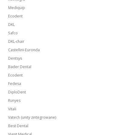
Mediquip
Ecodent
DKL
Safco
DKL-chair
Castellini-Euronda
Dentsys
Bader Dental
Ecodent
Fedesa
DiploDent
Runyes
Vitali
Vatech (unity zintegrowane)
Best Dental
Viasit Medical