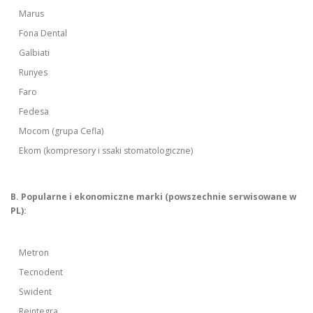
Marus
Fona Dental
Galbiati
Runyes
Faro
Fedesa
Mocom (grupa Cefla)
Ekom (kompresory i ssaki stomatologiczne)
B. Popularne i ekonomiczne marki (powszechnie serwisowane w
PL):
Metron
Tecnodent
Swident
Reintegra