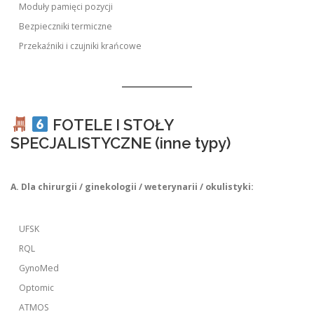
Moduły pamięci pozycji
Bezpieczniki termiczne
Przekaźniki i czujniki krańcowe
FOTELE I STOŁY
SPECJALISTYCZNE (inne typy)
A. Dla chirurgii / ginekologii / weterynarii / okulistyki:
UFSK
RQL
GynoMed
Optomic
ATMOS