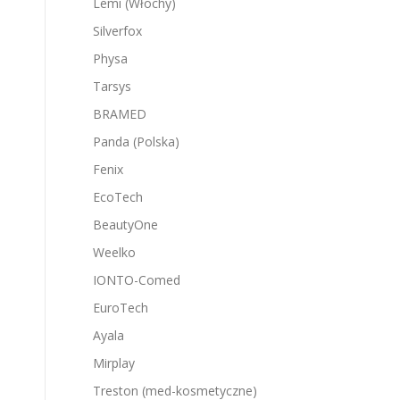
Lemi (Włochy)
Silverfox
Physa
Tarsys
BRAMED
Panda (Polska)
Fenix
EcoTech
BeautyOne
Weelko
IONTO-Comed
EuroTech
Ayala
Mirplay
Treston (med-kosmetyczne)