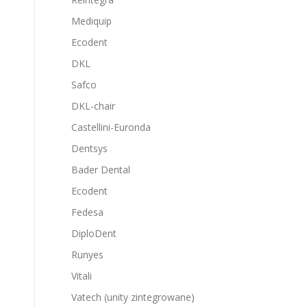
Mediquip
Ecodent
DKL
Safco
DKL-chair
Castellini-Euronda
Dentsys
Bader Dental
Ecodent
Fedesa
DiploDent
Runyes
Vitali
Vatech (unity zintegrowane)