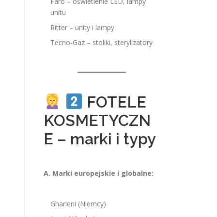
Faro – oświetlenie LED, lampy
unitu
Ritter – unity i lampy
Tecno-Gaz – stoliki, sterylizatory
FOTELE
KOSMETYCZN
E – marki i typy
A. Marki europejskie i globalne:
Gharieni (Niemcy)