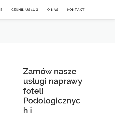
NE
CENNIK USŁUG
O NAS
KONTAKT
Zamów nasze
usługi naprawy
foteli
Podologicznyc
h i