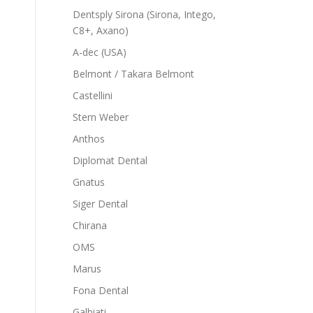
Dentsply Sirona (Sirona, Intego,
C8+, Axano)
A-dec (USA)
Belmont / Takara Belmont
Castellini
Stern Weber
Anthos
Diplomat Dental
Gnatus
Siger Dental
Chirana
OMS
Marus
Fona Dental
Galbiati