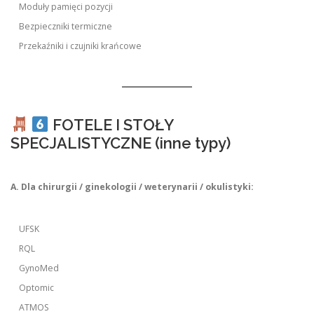
Moduły pamięci pozycji
Bezpieczniki termiczne
Przekaźniki i czujniki krańcowe
FOTELE I STOŁY
SPECJALISTYCZNE (inne typy)
A. Dla chirurgii / ginekologii / weterynarii / okulistyki:
UFSK
RQL
GynoMed
Optomic
ATMOS