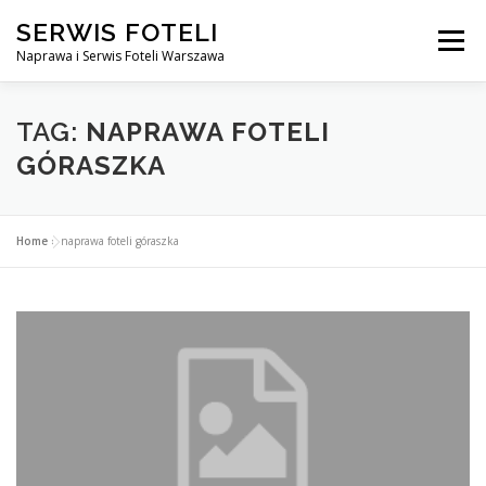
Przejdź
SERWIS FOTELI
do
Menu
treści
Naprawa i Serwis Foteli Warszawa
NAPRAWA FOTELI DENTYSTYCZNE I MEDYCZNE
TAG:
NAPRAWA FOTELI
GÓRASZKA
CENNIK USŁUG
O NAS
KONTAKT
Home
»
naprawa foteli góraszka