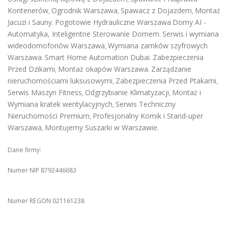
Kontenerów
Ogrodnik Warszawa
Spawacz z Dojazdem
Montaż
,
,
,
Jacuzi i Sauny
Pogotowie Hydrauliczne Warszawa
Domy AI -
.
Automatyka, Inteligentne Sterowanie Domem
Serwis i wymiana
.
wideodomofonów Warszawa
Wymiana zamków szyfrowych
,
Warszawa
Smart Home Automation Dubai
Zabezpieczenia
.
.
Przed Dzikami
Montaż okapów Warszawa
Zarządzanie
,
.
nieruchomościami luksusowymi
Zabezpieczenia Przed Ptakami
,
,
Serwis Maszyn Fitness
Odgrzybianie Klimatyzacji
Montaż i
,
,
Wymiana kratek wentylacyjnych
Serwis Techniczny
,
Nieruchomości Premium
Profesjonalny Komik i Stand-uper
,
Warszawa
Montujemy Suszarki w Warszawie
,
.
Dane firmy:
Numer NIP 8792446683
Numer REGON 021161238