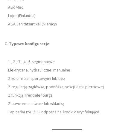
AvioMed
Lojer (Finlandia)
AGA Sanitätsartikel (Niemcy)
C. Typowe konfiguracje:
1-, 2-, 3-, 4-, 5-segmentowe
Elektryczne, hydrauliczne, manualne
Z kołami transportowymi lub bez
Z regulacją zagłówka, podnóżka, sekcji klatki piersiowej
Z funkcją Trendelenburga
Z otworem na twarz lub wkładką
Tapicerka PVC / PU odporna na środki dezynfekujące