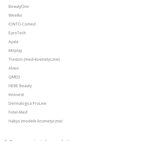
BeautyOne
Weelko
IONTO-Comed
EuroTech
Ayala
Mirplay
Treston (med-kosmetyczne)
Alveo
QMED
HEBE Beauty
Innovest
Dermalogica ProLine
Fotel-Med
Habys (modele kosmetyczne)