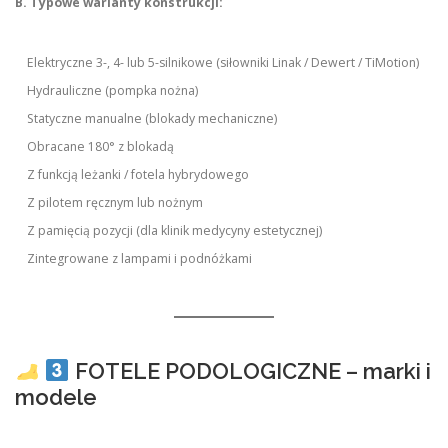
B. Typowe warianty konstrukcji:
Elektryczne 3-, 4- lub 5-silnikowe (siłowniki Linak / Dewert / TiMotion)
Hydrauliczne (pompka nożna)
Statyczne manualne (blokady mechaniczne)
Obracane 180° z blokadą
Z funkcją leżanki / fotela hybrydowego
Z pilotem ręcznym lub nożnym
Z pamięcią pozycji (dla klinik medycyny estetycznej)
Zintegrowane z lampami i podnóżkami
FOTELE PODOLOGICZNE – marki i
modele