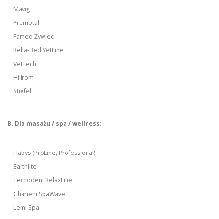
Mavig
Promotal
Famed Żywiec
Reha-Bed VetLine
VetTech
Hillrom
Stiefel
B. Dla masażu / spa / wellness:
Habys (ProLine, Professional)
Earthlite
Tecnodent RelaxLine
Gharieni SpaWave
Lemi Spa