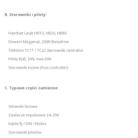
B. Sterowniki i piloty:
Handset Linak HB10, HB20, HB80
Dewert Megamat, OKIN Betadrive
TiMotion TC11 / TC22 sterowniki centralne
Piloty RJ45, DIN, mini-DIN
Sterowniki nożne (foot controller)
C. Typowe części zamienne:
Siłowniki liniowe
Zasilacze impulsowe 24–29V
Kable RJ / DIN / Molex
Sterowniki pilotów