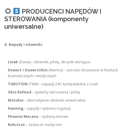
PRODUCENCI NAPĘDÓW I
STEROWANIA (komponenty
uniwersalne)
A. Napędy i siłowniki:
Linak
(Dania) – siłowniki, piloty, skrzynki sterujące
Dewert / DewertOkin
(Niemcy) – szeroko stosowane w fotelach
kosmetycznych i medycznych
TiMOTION
(TWN) – napędy 24V, kompatybilne z Linak
Okin Refined
– systemy sterowania i piloty
Motolux
– alternatywne siłowniki uniwersalne
Hanning
– napędy i systemy regulacji
Phoenix Mecano
– systemy liniowe
Ruhstrat
– zasilacze medyczne