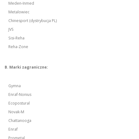
Meden-Inmed
Metalowiec
Chinesport (dystrybucja PL)
JVS
Sisi-Reha
Reha-Zone
B. Marki zagraniczne:
Gymna
Enraf-Nonius
Ecopostural
Novak-M
Chattanooga
Enraf
Prometal