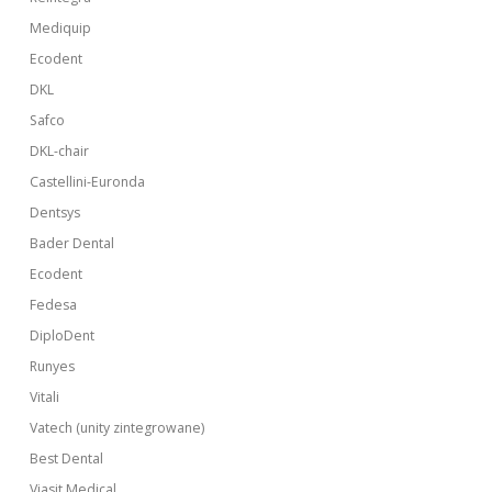
Mediquip
Ecodent
DKL
Safco
DKL-chair
Castellini-Euronda
Dentsys
Bader Dental
Ecodent
Fedesa
DiploDent
Runyes
Vitali
Vatech (unity zintegrowane)
Best Dental
Viasit Medical