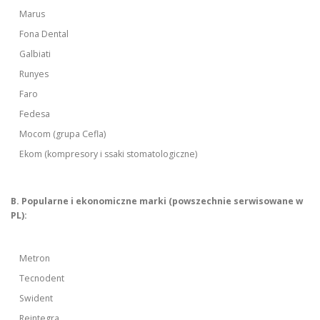
Marus
Fona Dental
Galbiati
Runyes
Faro
Fedesa
Mocom (grupa Cefla)
Ekom (kompresory i ssaki stomatologiczne)
B. Popularne i ekonomiczne marki (powszechnie serwisowane w
PL):
Metron
Tecnodent
Swident
Reintegra