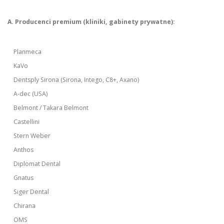
A. Producenci premium (kliniki, gabinety prywatne):
Planmeca
KaVo
Dentsply Sirona (Sirona, Intego, C8+, Axano)
A-dec (USA)
Belmont / Takara Belmont
Castellini
Stern Weber
Anthos
Diplomat Dental
Gnatus
Siger Dental
Chirana
OMS