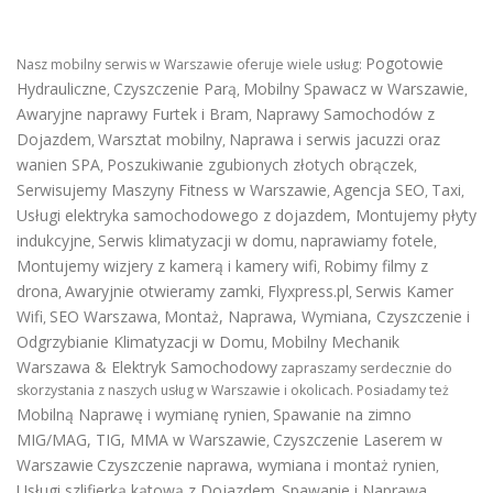
Pogotowie
Nasz mobilny serwis w Warszawie oferuje wiele usług:
Hydrauliczne
Czyszczenie Parą
Mobilny Spawacz w Warszawie
,
,
,
Awaryjne naprawy Furtek i Bram
Naprawy Samochodów z
,
Dojazdem
Warsztat mobilny
Naprawa i serwis jacuzzi oraz
,
,
wanien SPA
Poszukiwanie zgubionych złotych obrączek
,
,
Serwisujemy Maszyny Fitness w Warszawie
Agencja SEO
Taxi
,
,
,
Usługi elektryka samochodowego z dojazdem
,
Montujemy płyty
indukcyjne
Serwis klimatyzacji w domu
naprawiamy fotele
,
,
,
Montujemy wizjery z kamerą i kamery wifi
Robimy filmy z
,
drona
Awaryjnie otwieramy zamki
Flyxpress.pl
Serwis Kamer
,
,
,
Wifi
SEO Warszawa
Montaż, Naprawa, Wymiana, Czyszczenie i
,
,
Odgrzybianie Klimatyzacji w Domu
Mobilny Mechanik
,
Warszawa & Elektryk Samochodowy
zapraszamy serdecznie do
skorzystania z naszych usług w Warszawie i okolicach. Posiadamy też
Mobilną Naprawę i wymianę rynien
Spawanie na zimno
,
MIG/MAG, TIG, MMA w Warszawie
Czyszczenie Laserem w
,
Warszawie
Czyszczenie naprawa, wymiana i montaż rynien
,
Usługi szlifierką kątową z Dojazdem
Spawanie i Naprawa
,