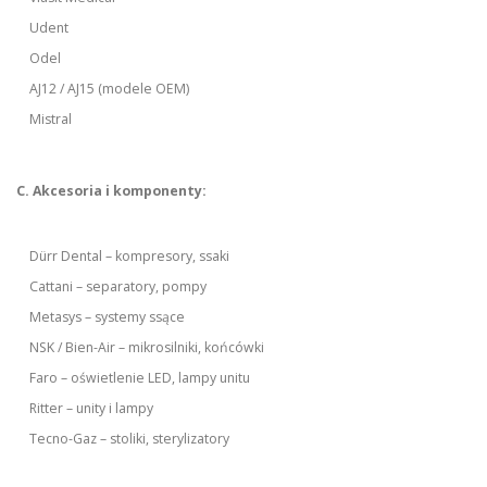
Udent
Odel
AJ12 / AJ15 (modele OEM)
Mistral
C. Akcesoria i komponenty:
Dürr Dental – kompresory, ssaki
Cattani – separatory, pompy
Metasys – systemy ssące
NSK / Bien-Air – mikrosilniki, końcówki
Faro – oświetlenie LED, lampy unitu
Ritter – unity i lampy
Tecno-Gaz – stoliki, sterylizatory