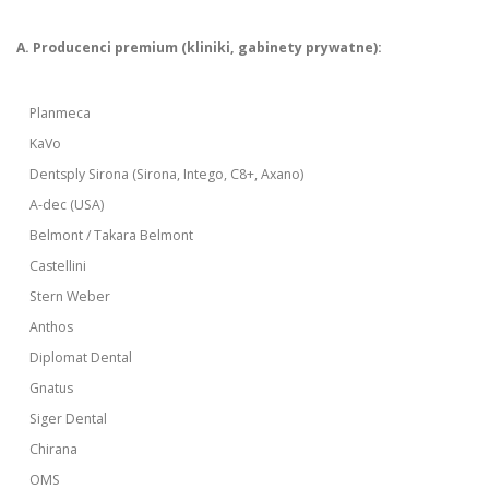
A. Producenci premium (kliniki, gabinety prywatne):
Planmeca
KaVo
Dentsply Sirona (Sirona, Intego, C8+, Axano)
A-dec (USA)
Belmont / Takara Belmont
Castellini
Stern Weber
Anthos
Diplomat Dental
Gnatus
Siger Dental
Chirana
OMS