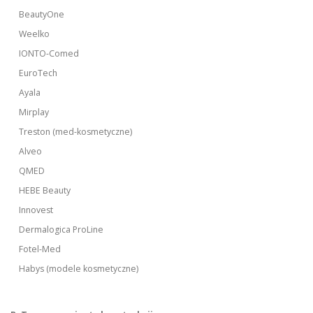
BeautyOne
Weelko
IONTO-Comed
EuroTech
Ayala
Mirplay
Treston (med-kosmetyczne)
Alveo
QMED
HEBE Beauty
Innovest
Dermalogica ProLine
Fotel-Med
Habys (modele kosmetyczne)