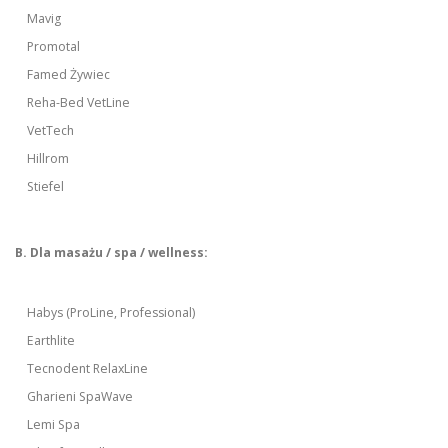
Mavig
Promotal
Famed Żywiec
Reha-Bed VetLine
VetTech
Hillrom
Stiefel
B. Dla masażu / spa / wellness:
Habys (ProLine, Professional)
Earthlite
Tecnodent RelaxLine
Gharieni SpaWave
Lemi Spa