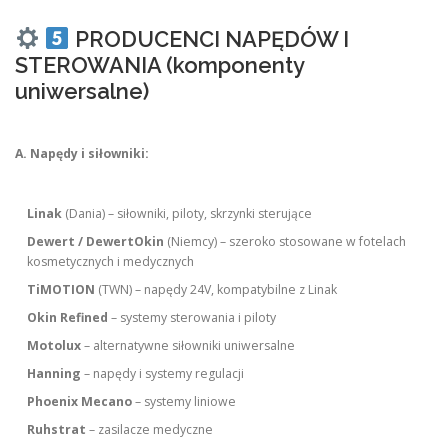
PRODUCENCI NAPĘDÓW I
STEROWANIA (komponenty
uniwersalne)
A. Napędy i siłowniki:
Linak
(Dania) – siłowniki, piloty, skrzynki sterujące
Dewert / DewertOkin
(Niemcy) – szeroko stosowane w fotelach
kosmetycznych i medycznych
TiMOTION
(TWN) – napędy 24V, kompatybilne z Linak
Okin Refined
– systemy sterowania i piloty
Motolux
– alternatywne siłowniki uniwersalne
Hanning
– napędy i systemy regulacji
Phoenix Mecano
– systemy liniowe
Ruhstrat
– zasilacze medyczne