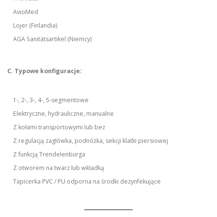
AvioMed
Lojer (Finlandia)
AGA Sanitätsartikel (Niemcy)
C. Typowe konfiguracje:
1-, 2-, 3-, 4-, 5-segmentowe
Elektryczne, hydrauliczne, manualne
Z kołami transportowymi lub bez
Z regulacją zagłówka, podnóżka, sekcji klatki piersiowej
Z funkcją Trendelenburga
Z otworem na twarz lub wkładką
Tapicerka PVC / PU odporna na środki dezynfekujące