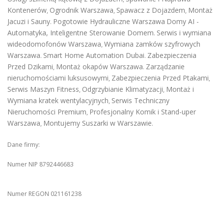
Kontenerów
Ogrodnik Warszawa
Spawacz z Dojazdem
Montaż
,
,
,
Jacuzi i Sauny
Pogotowie Hydrauliczne Warszawa
Domy AI -
.
Automatyka, Inteligentne Sterowanie Domem
Serwis i wymiana
.
wideodomofonów Warszawa
Wymiana zamków szyfrowych
,
Warszawa
Smart Home Automation Dubai
Zabezpieczenia
.
.
Przed Dzikami
Montaż okapów Warszawa
Zarządzanie
,
.
nieruchomościami luksusowymi
Zabezpieczenia Przed Ptakami
,
,
Serwis Maszyn Fitness
Odgrzybianie Klimatyzacji
Montaż i
,
,
Wymiana kratek wentylacyjnych
Serwis Techniczny
,
Nieruchomości Premium
Profesjonalny Komik i Stand-uper
,
Warszawa
Montujemy Suszarki w Warszawie
,
.
Dane firmy:
Numer NIP 8792446683
Numer REGON 021161238