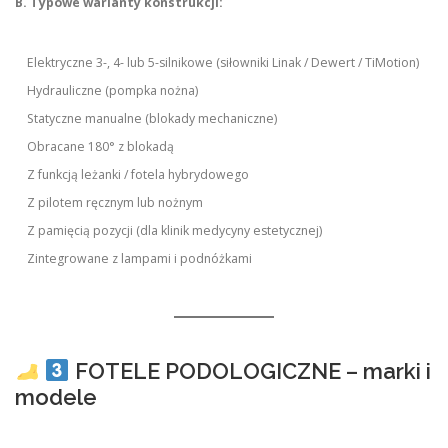
B. Typowe warianty konstrukcji:
Elektryczne 3-, 4- lub 5-silnikowe (siłowniki Linak / Dewert / TiMotion)
Hydrauliczne (pompka nożna)
Statyczne manualne (blokady mechaniczne)
Obracane 180° z blokadą
Z funkcją leżanki / fotela hybrydowego
Z pilotem ręcznym lub nożnym
Z pamięcią pozycji (dla klinik medycyny estetycznej)
Zintegrowane z lampami i podnóżkami
FOTELE PODOLOGICZNE – marki i
modele