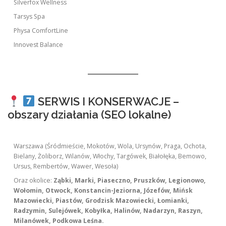
Silverfox Wellness
Tarsys Spa
Physa ComfortLine
Innovest Balance
SERWIS I KONSERWACJE –
obszary działania (SEO lokalne)
Warszawa (Śródmieście, Mokotów, Wola, Ursynów, Praga, Ochota,
Bielany, Żoliborz, Wilanów, Włochy, Targówek, Białołęka, Bemowo,
Ursus, Rembertów, Wawer, Wesoła)
Oraz okolice:
Ząbki, Marki, Piaseczno, Pruszków, Legionowo,
Wołomin, Otwock, Konstancin-Jeziorna, Józefów, Mińsk
Mazowiecki, Piastów, Grodzisk Mazowiecki, Łomianki,
Radzymin, Sulejówek, Kobyłka, Halinów, Nadarzyn, Raszyn,
Milanówek, Podkowa Leśna.