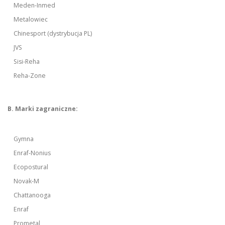
Meden-Inmed
Metalowiec
Chinesport (dystrybucja PL)
JVS
Sisi-Reha
Reha-Zone
B. Marki zagraniczne:
Gymna
Enraf-Nonius
Ecopostural
Novak-M
Chattanooga
Enraf
Prometal