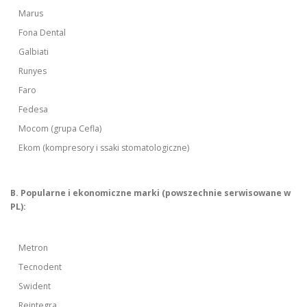
Marus
Fona Dental
Galbiati
Runyes
Faro
Fedesa
Mocom (grupa Cefla)
Ekom (kompresory i ssaki stomatologiczne)
B. Popularne i ekonomiczne marki (powszechnie serwisowane w
PL):
Metron
Tecnodent
Swident
Reintegra