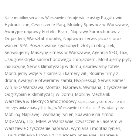
Pogotowie
Nasz mobilny serwis w Warszawie oferuje wiele usług:
Hydrauliczne
Czyszczenie Parą
Mobilny Spawacz w Warszawie
,
,
,
Awaryjne naprawy Furtek i Bram
Naprawy Samochodów z
,
Dojazdem
Warsztat mobilny
Naprawa i serwis jacuzzi oraz
,
,
wanien SPA
Poszukiwanie zgubionych złotych obrączek
,
,
Serwisujemy Maszyny Fitness w Warszawie
Agencja SEO
Taxi
,
,
,
Usługi elektryka samochodowego z dojazdem
,
Montujemy płyty
indukcyjne
Serwis klimatyzacji w domu
naprawiamy fotele
,
,
,
Montujemy wizjery z kamerą i kamery wifi
Robimy filmy z
,
drona
Awaryjnie otwieramy zamki
Flyxpress.pl
Serwis Kamer
,
,
,
Wifi
SEO Warszawa
Montaż, Naprawa, Wymiana, Czyszczenie i
,
,
Odgrzybianie Klimatyzacji w Domu
Mobilny Mechanik
,
Warszawa & Elektryk Samochodowy
zapraszamy serdecznie do
skorzystania z naszych usług w Warszawie i okolicach. Posiadamy też
Mobilną Naprawę i wymianę rynien
Spawanie na zimno
,
MIG/MAG, TIG, MMA w Warszawie
Czyszczenie Laserem w
,
Warszawie
Czyszczenie naprawa, wymiana i montaż rynien
,
Usługi szlifierką kątową z Dojazdem
Spawanie i Naprawa
,