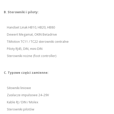
B. Sterowniki i piloty:
Handset Linak HB10, HB20, HB80
Dewert Megamat, OKIN Betadrive
TiMotion TC11 / TC22 sterowniki centralne
Piloty RJ45, DIN, mini-DIN
Sterowniki nożne (foot controller)
C. Typowe części zamienne:
Siłowniki liniowe
Zasilacze impulsowe 24–29V
Kable RJ / DIN / Molex
Sterowniki pilotów