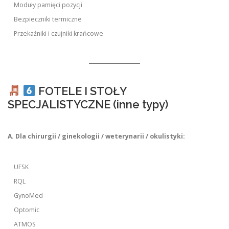
Moduły pamięci pozycji
Bezpieczniki termiczne
Przekaźniki i czujniki krańcowe
FOTELE I STOŁY
SPECJALISTYCZNE (inne typy)
A. Dla chirurgii / ginekologii / weterynarii / okulistyki:
UFSK
RQL
GynoMed
Optomic
ATMOS