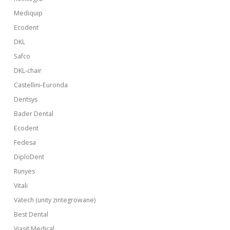
Mediquip
Ecodent
DKL
Safco
DKL-chair
Castellini-Euronda
Dentsys
Bader Dental
Ecodent
Fedesa
DiploDent
Runyes
Vitali
Vatech (unity zintegrowane)
Best Dental
Viasit Medical