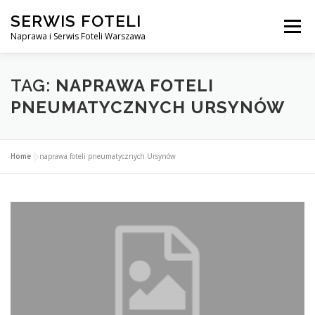
Przejdź
SERWIS FOTELI
do
Menu
treści
Naprawa i Serwis Foteli Warszawa
NAPRAWA FOTELI DENTYSTYCZNE I MEDYCZNE
TAG:
NAPRAWA FOTELI
PNEUMATYCZNYCH URSYNÓW
CENNIK USŁUG
O NAS
KONTAKT
Home
»
naprawa foteli pneumatycznych Ursynów