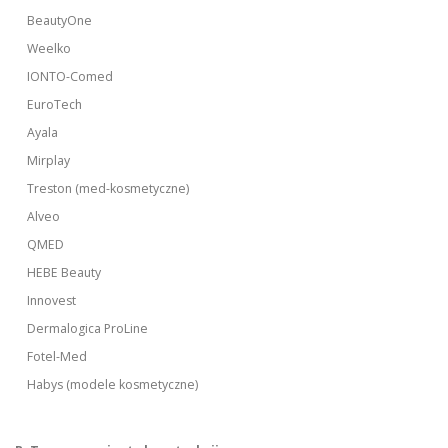
BeautyOne
Weelko
IONTO-Comed
EuroTech
Ayala
Mirplay
Treston (med-kosmetyczne)
Alveo
QMED
HEBE Beauty
Innovest
Dermalogica ProLine
Fotel-Med
Habys (modele kosmetyczne)