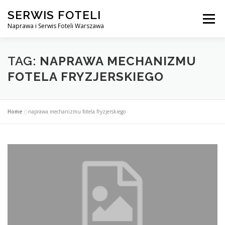
Przejdź
SERWIS FOTELI
do
Menu
treści
Naprawa i Serwis Foteli Warszawa
NAPRAWA FOTELI DENTYSTYCZNE I MEDYCZNE
TAG:
NAPRAWA MECHANIZMU
FOTELA FRYZJERSKIEGO
CENNIK USŁUG
O NAS
KONTAKT
Home
»
naprawa mechanizmu fotela fryzjerskiego