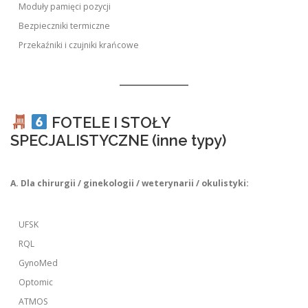
Moduły pamięci pozycji
Bezpieczniki termiczne
Przekaźniki i czujniki krańcowe
FOTELE I STOŁY
SPECJALISTYCZNE (inne typy)
A. Dla chirurgii / ginekologii / weterynarii / okulistyki:
UFSK
RQL
GynoMed
Optomic
ATMOS