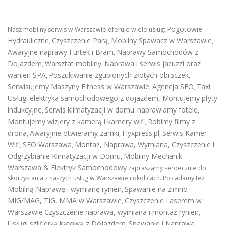
Pogotowie
Nasz mobilny serwis w Warszawie oferuje wiele usług:
Hydrauliczne
Czyszczenie Parą
Mobilny Spawacz w Warszawie
,
,
,
Awaryjne naprawy Furtek i Bram
Naprawy Samochodów z
,
Dojazdem
Warsztat mobilny
Naprawa i serwis jacuzzi oraz
,
,
wanien SPA
Poszukiwanie zgubionych złotych obrączek
,
,
Serwisujemy Maszyny Fitness w Warszawie
Agencja SEO
Taxi
,
,
,
Usługi elektryka samochodowego z dojazdem
,
Montujemy płyty
indukcyjne
Serwis klimatyzacji w domu
naprawiamy fotele
,
,
,
Montujemy wizjery z kamerą i kamery wifi
Robimy filmy z
,
drona
Awaryjnie otwieramy zamki
Flyxpress.pl
Serwis Kamer
,
,
,
Wifi
SEO Warszawa
Montaż, Naprawa, Wymiana, Czyszczenie i
,
,
Odgrzybianie Klimatyzacji w Domu
Mobilny Mechanik
,
Warszawa & Elektryk Samochodowy
zapraszamy serdecznie do
skorzystania z naszych usług w Warszawie i okolicach. Posiadamy też
Mobilną Naprawę i wymianę rynien
Spawanie na zimno
,
MIG/MAG, TIG, MMA w Warszawie
Czyszczenie Laserem w
,
Warszawie
Czyszczenie naprawa, wymiana i montaż rynien
,
Usługi szlifierką kątową z Dojazdem
Spawanie i Naprawa
,