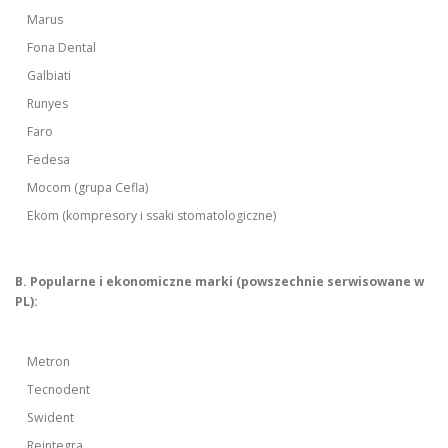
Marus
Fona Dental
Galbiati
Runyes
Faro
Fedesa
Mocom (grupa Cefla)
Ekom (kompresory i ssaki stomatologiczne)
B. Popularne i ekonomiczne marki (powszechnie serwisowane w
PL):
Metron
Tecnodent
Swident
Reintegra