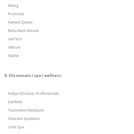
Mavig
Promotal
Famed Żywiec
Reha-Bed VetLine
VetTech
Hillrom
Stiefel
B. Dla masażu / spa / wellness:
Habys (ProLine, Professional)
Earthlite
Tecnodent RelaxLine
Gharieni SpaWave
Lemi Spa