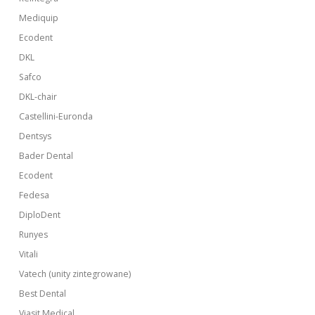
Mediquip
Ecodent
DKL
Safco
DKL-chair
Castellini-Euronda
Dentsys
Bader Dental
Ecodent
Fedesa
DiploDent
Runyes
Vitali
Vatech (unity zintegrowane)
Best Dental
Viasit Medical