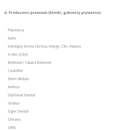
A. Producenci premium (kliniki, gabinety prywatne):
Planmeca
KaVo
Dentsply Sirona (Sirona, Intego, C8+, Axano)
A-dec (USA)
Belmont / Takara Belmont
Castellini
Stern Weber
Anthos
Diplomat Dental
Gnatus
Siger Dental
Chirana
OMS