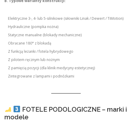
B. Typowe warianty konstrukcji:
Elektryczne 3-, 4- lub 5-silnikowe (siłowniki Linak / Dewert / TiMotion)
Hydrauliczne (pompka nożna)
Statyczne manualne (blokady mechaniczne)
Obracane 180° z blokadą
Z funkcją leżanki / fotela hybrydowego
Z pilotem ręcznym lub nożnym
Z pamięcią pozycji (dla klinik medycyny estetycznej)
Zintegrowane z lampami i podnóżkami
FOTELE PODOLOGICZNE – marki i
modele