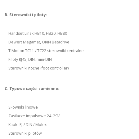
B. Sterowniki i piloty:
Handset Linak HB10, HB20, HB80
Dewert Megamat, OKIN Betadrive
TiMotion TC11 / TC22 sterowniki centralne
Piloty RJ45, DIN, mini-DIN
Sterowniki nożne (foot controller)
C. Typowe części zamienne:
Siłowniki liniowe
Zasilacze impulsowe 24–29V
Kable RJ / DIN / Molex
Sterowniki pilotów