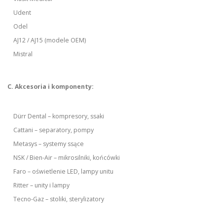
Udent
Odel
AJ12 / AJ15 (modele OEM)
Mistral
C. Akcesoria i komponenty:
Dürr Dental – kompresory, ssaki
Cattani – separatory, pompy
Metasys – systemy ssące
NSK / Bien-Air – mikrosilniki, końcówki
Faro – oświetlenie LED, lampy unitu
Ritter – unity i lampy
Tecno-Gaz – stoliki, sterylizatory