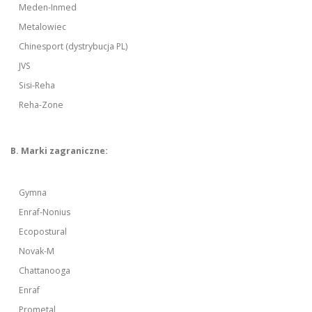
Meden-Inmed
Metalowiec
Chinesport (dystrybucja PL)
JVS
Sisi-Reha
Reha-Zone
B. Marki zagraniczne:
Gymna
Enraf-Nonius
Ecopostural
Novak-M
Chattanooga
Enraf
Prometal