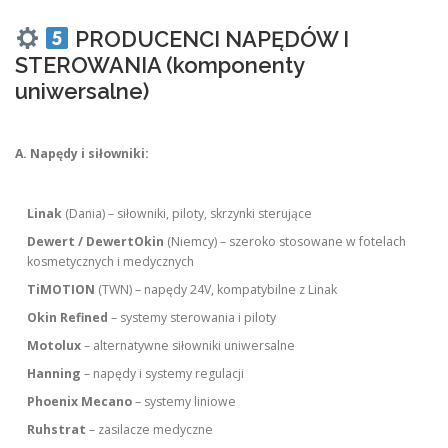
PRODUCENCI NAPĘDÓW I
STEROWANIA (komponenty
uniwersalne)
A. Napędy i siłowniki:
Linak
(Dania) – siłowniki, piloty, skrzynki sterujące
Dewert / DewertOkin
(Niemcy) – szeroko stosowane w fotelach
kosmetycznych i medycznych
TiMOTION
(TWN) – napędy 24V, kompatybilne z Linak
Okin Refined
– systemy sterowania i piloty
Motolux
– alternatywne siłowniki uniwersalne
Hanning
– napędy i systemy regulacji
Phoenix Mecano
– systemy liniowe
Ruhstrat
– zasilacze medyczne