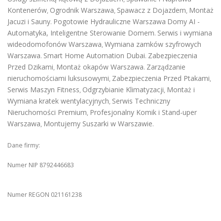
Kontenerów
Ogrodnik Warszawa
Spawacz z Dojazdem
Montaż
,
,
,
Jacuzi i Sauny
Pogotowie Hydrauliczne Warszawa
Domy AI -
.
Automatyka, Inteligentne Sterowanie Domem
Serwis i wymiana
.
wideodomofonów Warszawa
Wymiana zamków szyfrowych
,
Warszawa
Smart Home Automation Dubai
Zabezpieczenia
.
.
Przed Dzikami
Montaż okapów Warszawa
Zarządzanie
,
.
nieruchomościami luksusowymi
Zabezpieczenia Przed Ptakami
,
,
Serwis Maszyn Fitness
Odgrzybianie Klimatyzacji
Montaż i
,
,
Wymiana kratek wentylacyjnych
Serwis Techniczny
,
Nieruchomości Premium
Profesjonalny Komik i Stand-uper
,
Warszawa
Montujemy Suszarki w Warszawie
,
.
Dane firmy:
Numer NIP 8792446683
Numer REGON 021161238