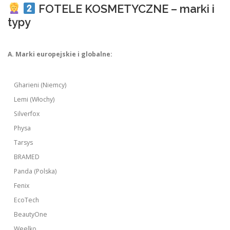
FOTELE KOSMETYCZNE – marki i
typy
A. Marki europejskie i globalne:
Gharieni (Niemcy)
Lemi (Włochy)
Silverfox
Physa
Tarsys
BRAMED
Panda (Polska)
Fenix
EcoTech
BeautyOne
Weelko