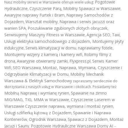
Pogotowie
Nasz mobilny serwis w Warszawie oferuje wiele usług:
Hydrauliczne
Czyszczenie Parą
Mobilny Spawacz w Warszawie
,
,
,
Awaryjne naprawy Furtek i Bram
Naprawy Samochodów z
,
Dojazdem
Warsztat mobilny
Naprawa i serwis jacuzzi oraz
,
,
wanien SPA
Poszukiwanie zgubionych złotych obrączek
,
,
Serwisujemy Maszyny Fitness w Warszawie
Agencja SEO
Taxi
,
,
,
Usługi elektryka samochodowego z dojazdem
,
Montujemy płyty
indukcyjne
Serwis klimatyzacji w domu
naprawiamy fotele
,
,
,
Montujemy wizjery z kamerą i kamery wifi
Robimy filmy z
,
drona
Awaryjnie otwieramy zamki
Flyxpress.pl
Serwis Kamer
,
,
,
Wifi
SEO Warszawa
Montaż, Naprawa, Wymiana, Czyszczenie i
,
,
Odgrzybianie Klimatyzacji w Domu
Mobilny Mechanik
,
Warszawa & Elektryk Samochodowy
zapraszamy serdecznie do
skorzystania z naszych usług w Warszawie i okolicach. Posiadamy też
Mobilną Naprawę i wymianę rynien
Spawanie na zimno
,
MIG/MAG, TIG, MMA w Warszawie
Czyszczenie Laserem w
,
Warszawie
Czyszczenie naprawa, wymiana i montaż rynien
,
Usługi szlifierką kątową z Dojazdem
Spawanie i Naprawa
,
Kontenerów
Ogrodnik Warszawa
Spawacz z Dojazdem
Montaż
,
,
,
Jacuzi i Sauny
Pogotowie Hydrauliczne Warszawa
Domy AI -
.