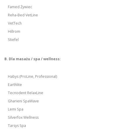
Famed Żywiec
Reha-Bed VetLine
VetTech
Hillrom
Stiefel
B. Dla masażu / spa / wellness:
Habys (ProLine, Professional)
Earthlite
Tecnodent RelaxLine
Gharieni SpaWave
Lemi Spa
Silverfox Wellness
Tarsys Spa