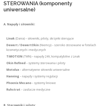
STEROWANIA (komponenty
uniwersalne)
A. Napędy i siłowniki:
Linak
(Dania) – siłowniki, piloty, skrzynki sterujące
Dewert / DewertOkin
(Niemcy) – szeroko stosowane w fotelach
kosmetycznych i medycznych
TiMOTION
(TWN) – napędy 24V, kompatybilne z Linak
Okin Refined
– systemy sterowania i piloty
Motolux
– alternatywne siłowniki uniwersalne
Hanning
– napędy i systemy regulacji
Phoenix Mecano
– systemy liniowe
Ruhstrat
– zasilacze medyczne
B. Sterowniki i piloty: