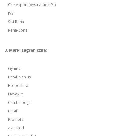
Chinesport (dystrybucja PL)
JVS
Sisi-Reha
Reha-Zone
B. Marki zagraniczne:
Gymna
Enraf-Nonius
Ecopostural
Novak-M
Chattanooga
Enraf
Prometal
AvioMed