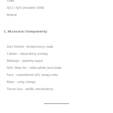
Odel
AJ12 / AJ15 (modele OEM)
Mistral
C. Akcesoria i komponenty:
Dürr Dental – kompresory, ssaki
Cattani – separatory, pompy
Metasys – systemy ssące
NSK / Bien-Air – mikrosilniki, końcówki
Faro – oświetlenie LED, lampy unitu
Ritter – unity i lampy
Tecno-Gaz – stoliki, sterylizatory