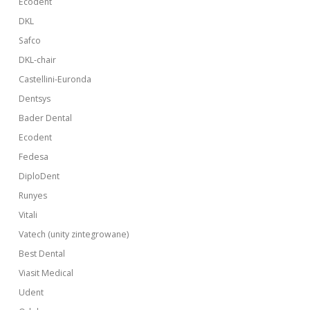
Ecodent
DKL
Safco
DKL-chair
Castellini-Euronda
Dentsys
Bader Dental
Ecodent
Fedesa
DiploDent
Runyes
Vitali
Vatech (unity zintegrowane)
Best Dental
Viasit Medical
Udent