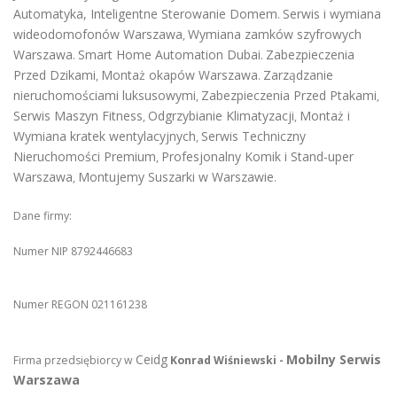
Automatyka, Inteligentne Sterowanie Domem
Serwis i wymiana
.
wideodomofonów Warszawa
Wymiana zamków szyfrowych
,
Warszawa
Smart Home Automation Dubai
Zabezpieczenia
.
.
Przed Dzikami
Montaż okapów Warszawa
Zarządzanie
,
.
nieruchomościami luksusowymi
Zabezpieczenia Przed Ptakami
,
,
Serwis Maszyn Fitness
Odgrzybianie Klimatyzacji
Montaż i
,
,
Wymiana kratek wentylacyjnych
Serwis Techniczny
,
Nieruchomości Premium
Profesjonalny Komik i Stand-uper
,
Warszawa
Montujemy Suszarki w Warszawie
,
.
Dane firmy:
Numer NIP 8792446683
Numer REGON 021161238
Ceidg
Mobilny Serwis
Firma przedsiębiorcy w
Konrad Wiśniewski -
Warszawa