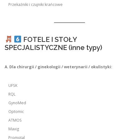
Przekaźniki i czujniki krańcowe
FOTELE I STOŁY
SPECJALISTYCZNE (inne typy)
A. Dla chirurgii / ginekologii / weterynarii / okulistyki:
UFSK
RQL
GynoMed
Optomic
ATMOS
Mavig
Promotal