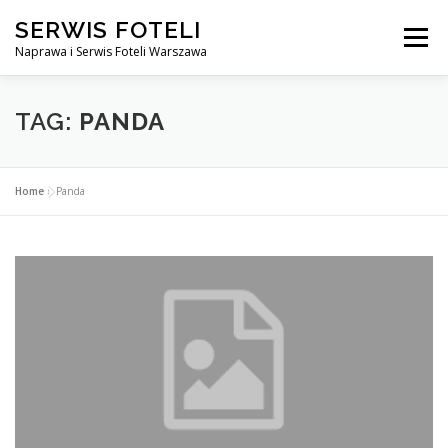
Przejdź
SERWIS FOTELI
do
Menu
treści
Naprawa i Serwis Foteli Warszawa
NAPRAWA FOTELI DENTYSTYCZNE I MEDYCZNE
TAG:
PANDA
CENNIK USŁUG
O NAS
KONTAKT
Home
»
Panda