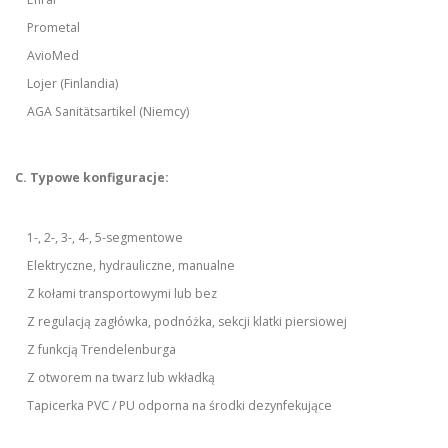
Prometal
AvioMed
Lojer (Finlandia)
AGA Sanitätsartikel (Niemcy)
C. Typowe konfiguracje:
1-, 2-, 3-, 4-, 5-segmentowe
Elektryczne, hydrauliczne, manualne
Z kołami transportowymi lub bez
Z regulacją zagłówka, podnóżka, sekcji klatki piersiowej
Z funkcją Trendelenburga
Z otworem na twarz lub wkładką
Tapicerka PVC / PU odporna na środki dezynfekujące