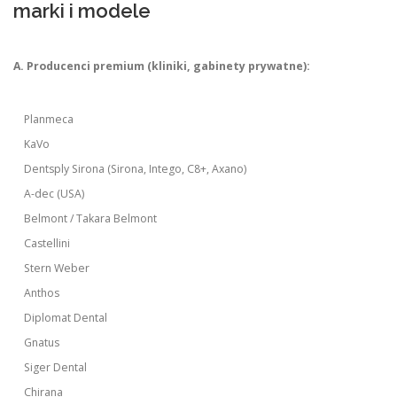
marki i modele
A. Producenci premium (kliniki, gabinety prywatne):
Planmeca
KaVo
Dentsply Sirona (Sirona, Intego, C8+, Axano)
A-dec (USA)
Belmont / Takara Belmont
Castellini
Stern Weber
Anthos
Diplomat Dental
Gnatus
Siger Dental
Chirana