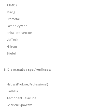
ATMOS
Mavig
Promotal
Famed Żywiec
Reha-Bed VetLine
VetTech
Hillrom
Stiefel
B. Dla masażu / spa / wellness:
Habys (ProLine, Professional)
Earthlite
Tecnodent RelaxLine
Gharieni SpaWave