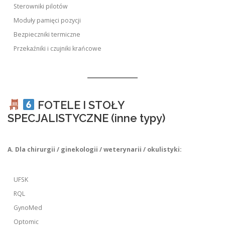
Sterowniki pilotów
Moduły pamięci pozycji
Bezpieczniki termiczne
Przekaźniki i czujniki krańcowe
FOTELE I STOŁY
SPECJALISTYCZNE (inne typy)
A. Dla chirurgii / ginekologii / weterynarii / okulistyki:
UFSK
RQL
GynoMed
Optomic