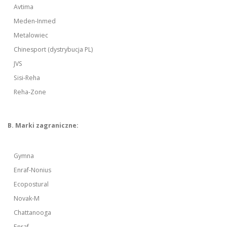
Avtima
Meden-Inmed
Metalowiec
Chinesport (dystrybucja PL)
JVS
Sisi-Reha
Reha-Zone
B. Marki zagraniczne:
Gymna
Enraf-Nonius
Ecopostural
Novak-M
Chattanooga
Enraf