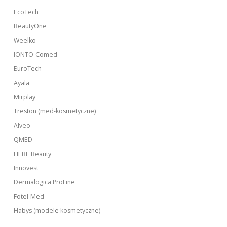
EcoTech
BeautyOne
Weelko
IONTO-Comed
EuroTech
Ayala
Mirplay
Treston (med-kosmetyczne)
Alveo
QMED
HEBE Beauty
Innovest
Dermalogica ProLine
Fotel-Med
Habys (modele kosmetyczne)