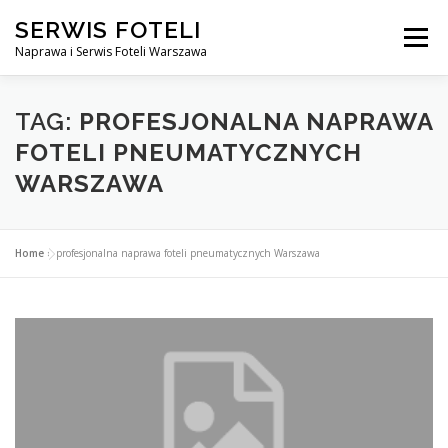
Przejdź
SERWIS FOTELI
do
Menu
treści
Naprawa i Serwis Foteli Warszawa
NAPRAWA FOTELI DENTYSTYCZNE I MEDYCZNE
TAG:
PROFESJONALNA NAPRAWA
FOTELI PNEUMATYCZNYCH
WARSZAWA
CENNIK USŁUG
O NAS
KONTAKT
Home
»
profesjonalna naprawa foteli pneumatycznych Warszawa