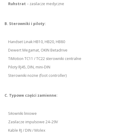
Ruhstrat
– zasilacze medyczne
B. Sterowniki i piloty:
Handset Linak HB10, HB20, HB80
Dewert Megamat, OKIN Betadrive
TiMotion TC11 / TC22 sterowniki centralne
Piloty RJ45, DIN, mini-DIN
Sterowniki nożne (foot controller)
C. Typowe części zamienne:
Siłowniki liniowe
Zasilacze impulsowe 24–29V
Kable RJ / DIN / Molex