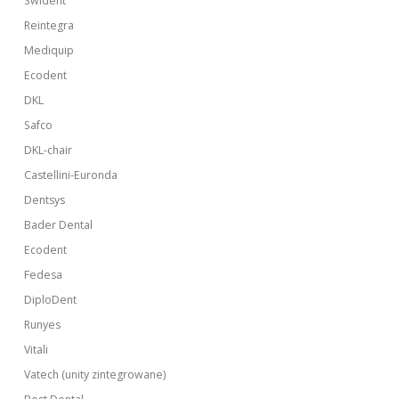
Swident
Reintegra
Mediquip
Ecodent
DKL
Safco
DKL-chair
Castellini-Euronda
Dentsys
Bader Dental
Ecodent
Fedesa
DiploDent
Runyes
Vitali
Vatech (unity zintegrowane)