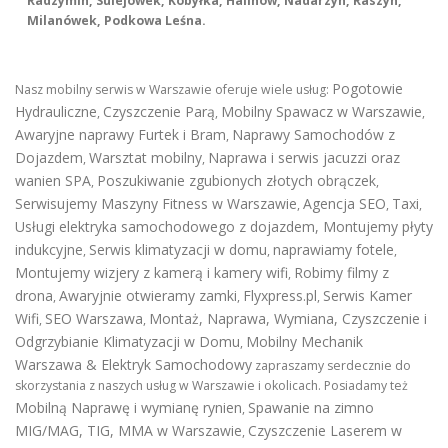
Radzymin, Sulejówek, Kobyłka, Halinów, Nadarzyn, Raszyn,
Milanówek, Podkowa Leśna.
Pogotowie
Nasz mobilny serwis w Warszawie oferuje wiele usług:
Hydrauliczne
Czyszczenie Parą
Mobilny Spawacz w Warszawie
,
,
,
Awaryjne naprawy Furtek i Bram
Naprawy Samochodów z
,
Dojazdem
Warsztat mobilny
Naprawa i serwis jacuzzi oraz
,
,
wanien SPA
Poszukiwanie zgubionych złotych obrączek
,
,
Serwisujemy Maszyny Fitness w Warszawie
Agencja SEO
Taxi
,
,
,
Usługi elektryka samochodowego z dojazdem
,
Montujemy płyty
indukcyjne
Serwis klimatyzacji w domu
naprawiamy fotele
,
,
,
Montujemy wizjery z kamerą i kamery wifi
Robimy filmy z
,
drona
Awaryjnie otwieramy zamki
Flyxpress.pl
Serwis Kamer
,
,
,
Wifi
SEO Warszawa
Montaż, Naprawa, Wymiana, Czyszczenie i
,
,
Odgrzybianie Klimatyzacji w Domu
Mobilny Mechanik
,
Warszawa & Elektryk Samochodowy
zapraszamy serdecznie do
skorzystania z naszych usług w Warszawie i okolicach. Posiadamy też
Mobilną Naprawę i wymianę rynien
Spawanie na zimno
,
MIG/MAG, TIG, MMA w Warszawie
Czyszczenie Laserem w
,