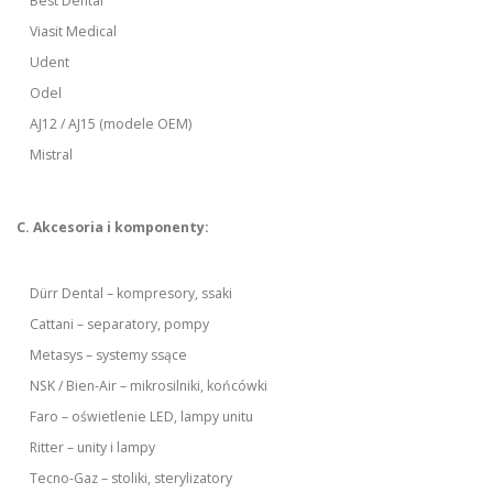
Best Dental
Viasit Medical
Udent
Odel
AJ12 / AJ15 (modele OEM)
Mistral
C. Akcesoria i komponenty:
Dürr Dental – kompresory, ssaki
Cattani – separatory, pompy
Metasys – systemy ssące
NSK / Bien-Air – mikrosilniki, końcówki
Faro – oświetlenie LED, lampy unitu
Ritter – unity i lampy
Tecno-Gaz – stoliki, sterylizatory