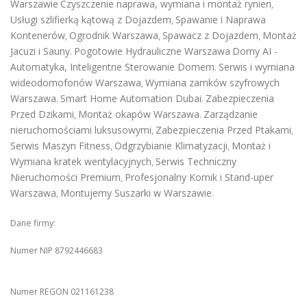
Warszawie
Czyszczenie naprawa, wymiana i montaż rynien
,
Usługi szlifierką kątową z Dojazdem
Spawanie i Naprawa
,
Kontenerów
Ogrodnik Warszawa
Spawacz z Dojazdem
Montaż
,
,
,
Jacuzi i Sauny
Pogotowie Hydrauliczne Warszawa
Domy AI -
.
Automatyka, Inteligentne Sterowanie Domem
Serwis i wymiana
.
wideodomofonów Warszawa
Wymiana zamków szyfrowych
,
Warszawa
Smart Home Automation Dubai
Zabezpieczenia
.
.
Przed Dzikami
Montaż okapów Warszawa
Zarządzanie
,
.
nieruchomościami luksusowymi
Zabezpieczenia Przed Ptakami
,
,
Serwis Maszyn Fitness
Odgrzybianie Klimatyzacji
Montaż i
,
,
Wymiana kratek wentylacyjnych
Serwis Techniczny
,
Nieruchomości Premium
Profesjonalny Komik i Stand-uper
,
Warszawa
Montujemy Suszarki w Warszawie
,
.
Dane firmy:
Numer NIP 8792446683
Numer REGON 021161238