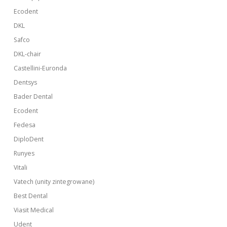
Ecodent
DKL
Safco
DKL-chair
Castellini-Euronda
Dentsys
Bader Dental
Ecodent
Fedesa
DiploDent
Runyes
Vitali
Vatech (unity zintegrowane)
Best Dental
Viasit Medical
Udent