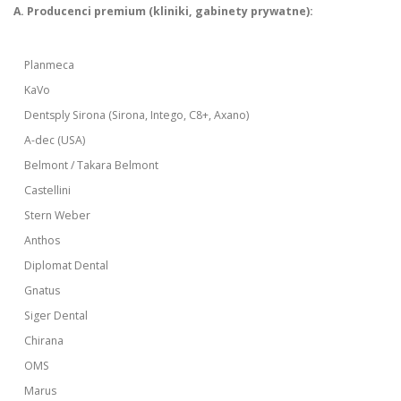
A. Producenci premium (kliniki, gabinety prywatne):
Planmeca
KaVo
Dentsply Sirona (Sirona, Intego, C8+, Axano)
A-dec (USA)
Belmont / Takara Belmont
Castellini
Stern Weber
Anthos
Diplomat Dental
Gnatus
Siger Dental
Chirana
OMS
Marus