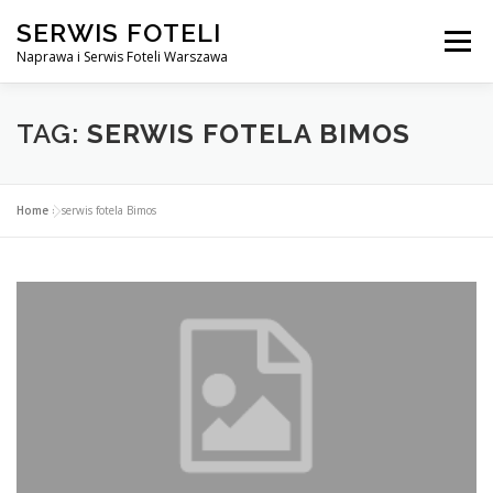
Przejdź
SERWIS FOTELI
do
Menu
treści
Naprawa i Serwis Foteli Warszawa
NAPRAWA FOTELI DENTYSTYCZNE I MEDYCZNE
TAG:
SERWIS FOTELA BIMOS
CENNIK USŁUG
O NAS
KONTAKT
Home
»
serwis fotela Bimos