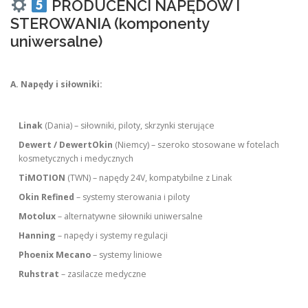
PRODUCENCI NAPĘDÓW I
STEROWANIA (komponenty
uniwersalne)
A. Napędy i siłowniki:
Linak
(Dania) – siłowniki, piloty, skrzynki sterujące
Dewert / DewertOkin
(Niemcy) – szeroko stosowane w fotelach
kosmetycznych i medycznych
TiMOTION
(TWN) – napędy 24V, kompatybilne z Linak
Okin Refined
– systemy sterowania i piloty
Motolux
– alternatywne siłowniki uniwersalne
Hanning
– napędy i systemy regulacji
Phoenix Mecano
– systemy liniowe
Ruhstrat
– zasilacze medyczne