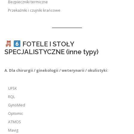
Bezpieczniki termiczne
Przekaźniki i czujniki krańcowe
FOTELE I STOŁY
SPECJALISTYCZNE (inne typy)
A. Dla chirurgii / ginekologii / weterynarii / okulistyki:
UFSK
RQL
GynoMed
Optomic
ATMOS
Mavig