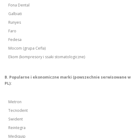
Fona Dental
Galbiati
Runyes
Faro
Fedesa
Mocom (grupa Cefla)
Ekom (kompresory i ssaki stomatologiczne)
B. Popularne i ekonomiczne marki (powszechnie serwisowane w
PL):
Metron
Tecnodent
Swident
Reintegra
Mediquip