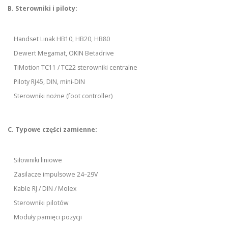
B. Sterowniki i piloty:
Handset Linak HB10, HB20, HB80
Dewert Megamat, OKIN Betadrive
TiMotion TC11 / TC22 sterowniki centralne
Piloty RJ45, DIN, mini-DIN
Sterowniki nożne (foot controller)
C. Typowe części zamienne:
Siłowniki liniowe
Zasilacze impulsowe 24–29V
Kable RJ / DIN / Molex
Sterowniki pilotów
Moduły pamięci pozycji