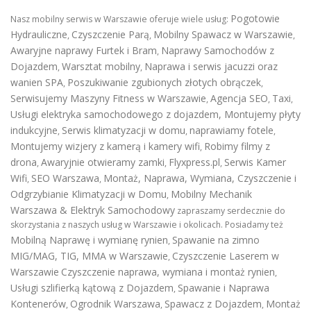
Pogotowie
Nasz mobilny serwis w Warszawie oferuje wiele usług:
Hydrauliczne
Czyszczenie Parą
Mobilny Spawacz w Warszawie
,
,
,
Awaryjne naprawy Furtek i Bram
Naprawy Samochodów z
,
Dojazdem
Warsztat mobilny
Naprawa i serwis jacuzzi oraz
,
,
wanien SPA
Poszukiwanie zgubionych złotych obrączek
,
,
Serwisujemy Maszyny Fitness w Warszawie
Agencja SEO
Taxi
,
,
,
Usługi elektryka samochodowego z dojazdem
,
Montujemy płyty
indukcyjne
Serwis klimatyzacji w domu
naprawiamy fotele
,
,
,
Montujemy wizjery z kamerą i kamery wifi
Robimy filmy z
,
drona
Awaryjnie otwieramy zamki
Flyxpress.pl
Serwis Kamer
,
,
,
Wifi
SEO Warszawa
Montaż, Naprawa, Wymiana, Czyszczenie i
,
,
Odgrzybianie Klimatyzacji w Domu
Mobilny Mechanik
,
Warszawa & Elektryk Samochodowy
zapraszamy serdecznie do
skorzystania z naszych usług w Warszawie i okolicach. Posiadamy też
Mobilną Naprawę i wymianę rynien
Spawanie na zimno
,
MIG/MAG, TIG, MMA w Warszawie
Czyszczenie Laserem w
,
Warszawie
Czyszczenie naprawa, wymiana i montaż rynien
,
Usługi szlifierką kątową z Dojazdem
Spawanie i Naprawa
,
Kontenerów
Ogrodnik Warszawa
Spawacz z Dojazdem
Montaż
,
,
,