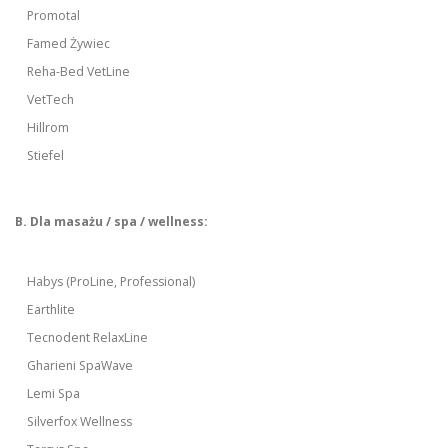
Promotal
Famed Żywiec
Reha-Bed VetLine
VetTech
Hillrom
Stiefel
B. Dla masażu / spa / wellness:
Habys (ProLine, Professional)
Earthlite
Tecnodent RelaxLine
Gharieni SpaWave
Lemi Spa
Silverfox Wellness