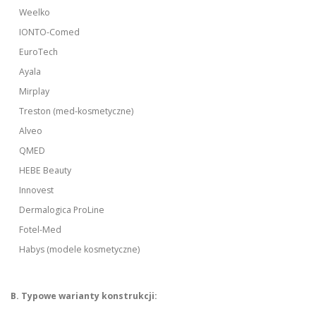
Weelko
IONTO-Comed
EuroTech
Ayala
Mirplay
Treston (med-kosmetyczne)
Alveo
QMED
HEBE Beauty
Innovest
Dermalogica ProLine
Fotel-Med
Habys (modele kosmetyczne)
B. Typowe warianty konstrukcji: