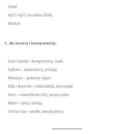
Odel
AJ12 / AJ15 (modele OEM)
Mistral
C. Akcesoria i komponenty:
Dürr Dental – kompresory, ssaki
Cattani – separatory, pompy
Metasys – systemy ssące
NSK / Bien-Air – mikrosilniki, końcówki
Faro – oświetlenie LED, lampy unitu
Ritter – unity i lampy
Tecno-Gaz – stoliki, sterylizatory