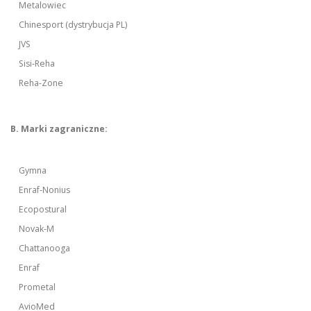
Metalowiec
Chinesport (dystrybucja PL)
JVS
Sisi-Reha
Reha-Zone
B. Marki zagraniczne:
Gymna
Enraf-Nonius
Ecopostural
Novak-M
Chattanooga
Enraf
Prometal
AvioMed