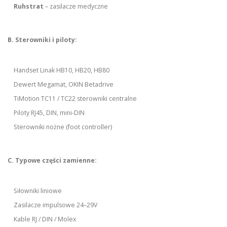
Ruhstrat
– zasilacze medyczne
B. Sterowniki i piloty:
Handset Linak HB10, HB20, HB80
Dewert Megamat, OKIN Betadrive
TiMotion TC11 / TC22 sterowniki centralne
Piloty RJ45, DIN, mini-DIN
Sterowniki nożne (foot controller)
C. Typowe części zamienne:
Siłowniki liniowe
Zasilacze impulsowe 24–29V
Kable RJ / DIN / Molex