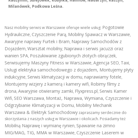
Radzymin, Sulejówek, Kobyłka, Halinów, Nadarzyn, Raszyn,
Milanówek, Podkowa Leśna.
Pogotowie
Nasz mobilny serwis w Warszawie oferuje wiele usług:
Hydrauliczne
Czyszczenie Parą
Mobilny Spawacz w Warszawie
,
,
,
Awaryjne naprawy Furtek i Bram
Naprawy Samochodów z
,
Dojazdem
Warsztat mobilny
Naprawa i serwis jacuzzi oraz
,
,
wanien SPA
Poszukiwanie zgubionych złotych obrączek
,
,
Serwisujemy Maszyny Fitness w Warszawie
Agencja SEO
Taxi
,
,
,
Usługi elektryka samochodowego z dojazdem
,
Montujemy płyty
indukcyjne
Serwis klimatyzacji w domu
naprawiamy fotele
,
,
,
Montujemy wizjery z kamerą i kamery wifi
Robimy filmy z
,
drona
Awaryjnie otwieramy zamki
Flyxpress.pl
Serwis Kamer
,
,
,
Wifi
SEO Warszawa
Montaż, Naprawa, Wymiana, Czyszczenie i
,
,
Odgrzybianie Klimatyzacji w Domu
Mobilny Mechanik
,
Warszawa & Elektryk Samochodowy
zapraszamy serdecznie do
skorzystania z naszych usług w Warszawie i okolicach. Posiadamy też
Mobilną Naprawę i wymianę rynien
Spawanie na zimno
,
MIG/MAG, TIG, MMA w Warszawie
Czyszczenie Laserem w
,