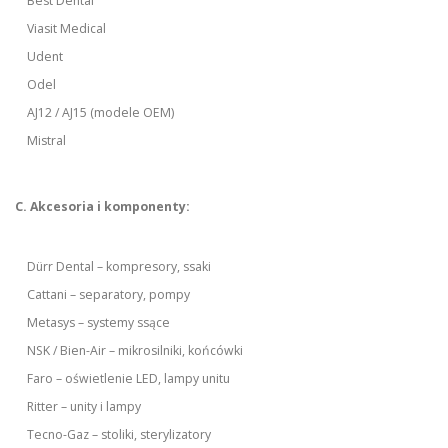
Best Dental
Viasit Medical
Udent
Odel
AJ12 / AJ15 (modele OEM)
Mistral
C. Akcesoria i komponenty:
Dürr Dental – kompresory, ssaki
Cattani – separatory, pompy
Metasys – systemy ssące
NSK / Bien-Air – mikrosilniki, końcówki
Faro – oświetlenie LED, lampy unitu
Ritter – unity i lampy
Tecno-Gaz – stoliki, sterylizatory