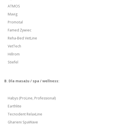
ATMOS
Mavig
Promotal
Famed Żywiec
Reha-Bed VetLine
VetTech
Hillrom
Stiefel
B. Dla masażu / spa / wellness:
Habys (ProLine, Professional)
Earthlite
Tecnodent RelaxLine
Gharieni SpaWave