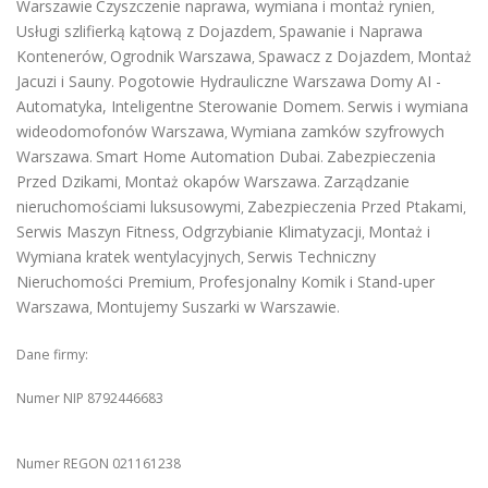
Warszawie
Czyszczenie naprawa, wymiana i montaż rynien
,
Usługi szlifierką kątową z Dojazdem
Spawanie i Naprawa
,
Kontenerów
Ogrodnik Warszawa
Spawacz z Dojazdem
Montaż
,
,
,
Jacuzi i Sauny
Pogotowie Hydrauliczne Warszawa
Domy AI -
.
Automatyka, Inteligentne Sterowanie Domem
Serwis i wymiana
.
wideodomofonów Warszawa
Wymiana zamków szyfrowych
,
Warszawa
Smart Home Automation Dubai
Zabezpieczenia
.
.
Przed Dzikami
Montaż okapów Warszawa
Zarządzanie
,
.
nieruchomościami luksusowymi
Zabezpieczenia Przed Ptakami
,
,
Serwis Maszyn Fitness
Odgrzybianie Klimatyzacji
Montaż i
,
,
Wymiana kratek wentylacyjnych
Serwis Techniczny
,
Nieruchomości Premium
Profesjonalny Komik i Stand-uper
,
Warszawa
Montujemy Suszarki w Warszawie
,
.
Dane firmy:
Numer NIP 8792446683
Numer REGON 021161238