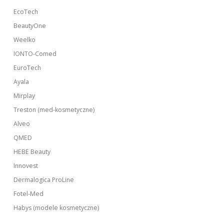
EcoTech
BeautyOne
Weelko
IONTO-Comed
EuroTech
Ayala
Mirplay
Treston (med-kosmetyczne)
Alveo
QMED
HEBE Beauty
Innovest
Dermalogica ProLine
Fotel-Med
Habys (modele kosmetyczne)