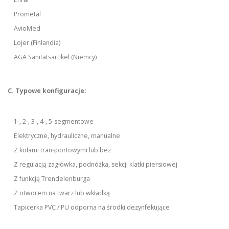
Prometal
AvioMed
Lojer (Finlandia)
AGA Sanitätsartikel (Niemcy)
C. Typowe konfiguracje:
1-, 2-, 3-, 4-, 5-segmentowe
Elektryczne, hydrauliczne, manualne
Z kołami transportowymi lub bez
Z regulacją zagłówka, podnóżka, sekcji klatki piersiowej
Z funkcją Trendelenburga
Z otworem na twarz lub wkładką
Tapicerka PVC / PU odporna na środki dezynfekujące