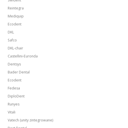
Swident
Reintegra
Mediquip
Ecodent
DKL
Safco
DKL-chair
Castellini-Euronda
Dentsys
Bader Dental
Ecodent
Fedesa
DiploDent
Runyes
Vitali
Vatech (unity zintegrowane)