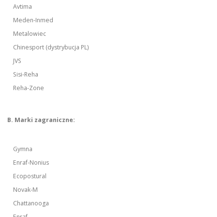
Avtima
Meden-Inmed
Metalowiec
Chinesport (dystrybucja PL)
JVS
Sisi-Reha
Reha-Zone
B. Marki zagraniczne:
Gymna
Enraf-Nonius
Ecopostural
Novak-M
Chattanooga
Enraf