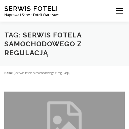
Przejdź
SERWIS FOTELI
do
Menu
treści
Naprawa i Serwis Foteli Warszawa
NAPRAWA FOTELI DENTYSTYCZNE I MEDYCZNE
TAG:
SERWIS FOTELA
SAMOCHODOWEGO Z
REGULACJĄ
CENNIK USŁUG
O NAS
KONTAKT
Home
»
serwis fotela samochodowego z regulacją