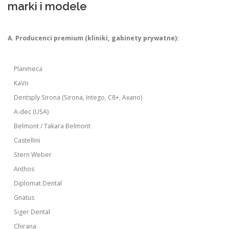
marki i modele
A. Producenci premium (kliniki, gabinety prywatne):
Planmeca
KaVo
Dentsply Sirona (Sirona, Intego, C8+, Axano)
A-dec (USA)
Belmont / Takara Belmont
Castellini
Stern Weber
Anthos
Diplomat Dental
Gnatus
Siger Dental
Chirana