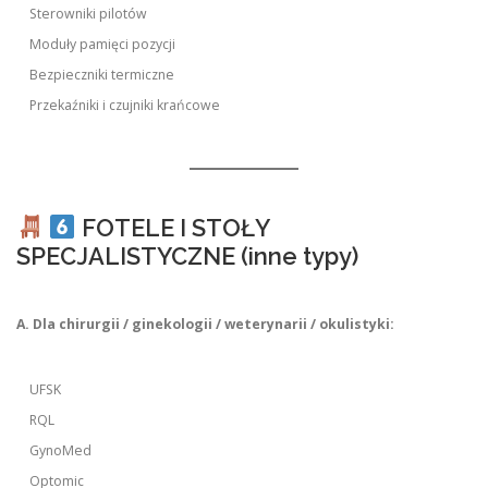
Sterowniki pilotów
Moduły pamięci pozycji
Bezpieczniki termiczne
Przekaźniki i czujniki krańcowe
FOTELE I STOŁY
SPECJALISTYCZNE (inne typy)
A. Dla chirurgii / ginekologii / weterynarii / okulistyki:
UFSK
RQL
GynoMed
Optomic