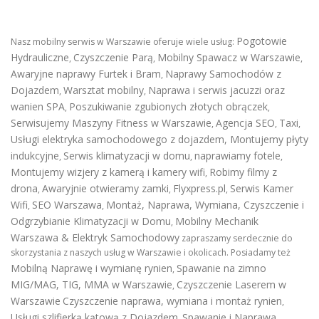
Pogotowie
Nasz mobilny serwis w Warszawie oferuje wiele usług:
Hydrauliczne
Czyszczenie Parą
Mobilny Spawacz w Warszawie
,
,
,
Awaryjne naprawy Furtek i Bram
Naprawy Samochodów z
,
Dojazdem
Warsztat mobilny
Naprawa i serwis jacuzzi oraz
,
,
wanien SPA
Poszukiwanie zgubionych złotych obrączek
,
,
Serwisujemy Maszyny Fitness w Warszawie
Agencja SEO
Taxi
,
,
,
Usługi elektryka samochodowego z dojazdem
,
Montujemy płyty
indukcyjne
Serwis klimatyzacji w domu
naprawiamy fotele
,
,
,
Montujemy wizjery z kamerą i kamery wifi
Robimy filmy z
,
drona
Awaryjnie otwieramy zamki
Flyxpress.pl
Serwis Kamer
,
,
,
Wifi
SEO Warszawa
Montaż, Naprawa, Wymiana, Czyszczenie i
,
,
Odgrzybianie Klimatyzacji w Domu
Mobilny Mechanik
,
Warszawa & Elektryk Samochodowy
zapraszamy serdecznie do
skorzystania z naszych usług w Warszawie i okolicach. Posiadamy też
Mobilną Naprawę i wymianę rynien
Spawanie na zimno
,
MIG/MAG, TIG, MMA w Warszawie
Czyszczenie Laserem w
,
Warszawie
Czyszczenie naprawa, wymiana i montaż rynien
,
Usługi szlifierką kątową z Dojazdem
Spawanie i Naprawa
,