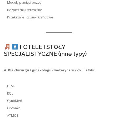
Moduły pamięci pozycji
Bezpieczniki termiczne
Przekaźniki i czujniki krańcowe
FOTELE I STOŁY
SPECJALISTYCZNE (inne typy)
A. Dla chirurgii / ginekologii / weterynarii / okulistyki:
UFSK
RQL
GynoMed
Optomic
ATMOS