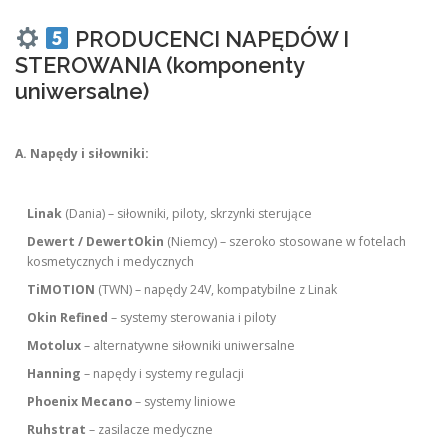
PRODUCENCI NAPĘDÓW I
STEROWANIA (komponenty
uniwersalne)
A. Napędy i siłowniki:
Linak
(Dania) – siłowniki, piloty, skrzynki sterujące
Dewert / DewertOkin
(Niemcy) – szeroko stosowane w fotelach
kosmetycznych i medycznych
TiMOTION
(TWN) – napędy 24V, kompatybilne z Linak
Okin Refined
– systemy sterowania i piloty
Motolux
– alternatywne siłowniki uniwersalne
Hanning
– napędy i systemy regulacji
Phoenix Mecano
– systemy liniowe
Ruhstrat
– zasilacze medyczne