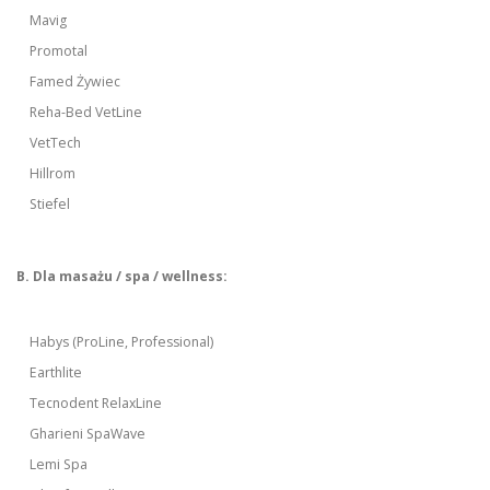
Mavig
Promotal
Famed Żywiec
Reha-Bed VetLine
VetTech
Hillrom
Stiefel
B. Dla masażu / spa / wellness:
Habys (ProLine, Professional)
Earthlite
Tecnodent RelaxLine
Gharieni SpaWave
Lemi Spa