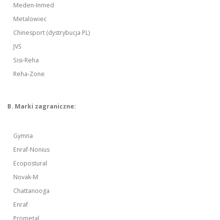
Meden-Inmed
Metalowiec
Chinesport (dystrybucja PL)
JVS
Sisi-Reha
Reha-Zone
B. Marki zagraniczne:
Gymna
Enraf-Nonius
Ecopostural
Novak-M
Chattanooga
Enraf
Prometal