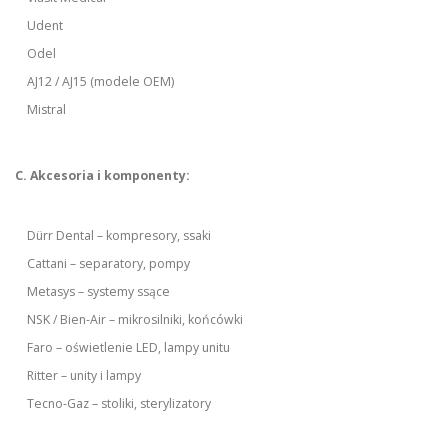
Udent
Odel
AJ12 / AJ15 (modele OEM)
Mistral
C. Akcesoria i komponenty:
Dürr Dental – kompresory, ssaki
Cattani – separatory, pompy
Metasys – systemy ssące
NSK / Bien-Air – mikrosilniki, końcówki
Faro – oświetlenie LED, lampy unitu
Ritter – unity i lampy
Tecno-Gaz – stoliki, sterylizatory