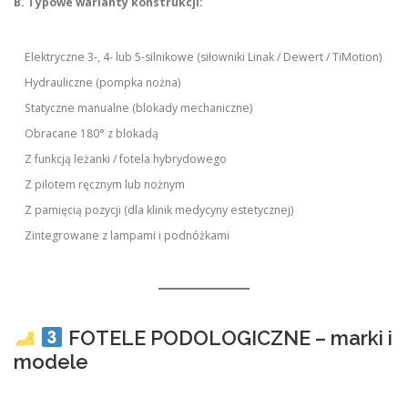
B. Typowe warianty konstrukcji:
Elektryczne 3-, 4- lub 5-silnikowe (siłowniki Linak / Dewert / TiMotion)
Hydrauliczne (pompka nożna)
Statyczne manualne (blokady mechaniczne)
Obracane 180° z blokadą
Z funkcją leżanki / fotela hybrydowego
Z pilotem ręcznym lub nożnym
Z pamięcią pozycji (dla klinik medycyny estetycznej)
Zintegrowane z lampami i podnóżkami
FOTELE PODOLOGICZNE – marki i
modele