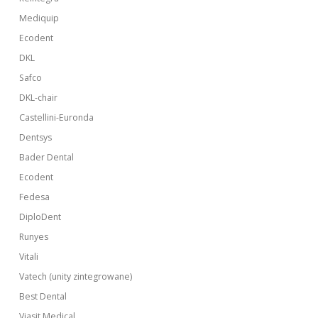
Mediquip
Ecodent
DKL
Safco
DKL-chair
Castellini-Euronda
Dentsys
Bader Dental
Ecodent
Fedesa
DiploDent
Runyes
Vitali
Vatech (unity zintegrowane)
Best Dental
Viasit Medical