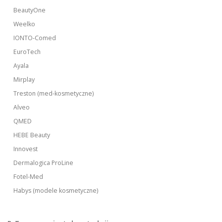
BeautyOne
Weelko
IONTO-Comed
EuroTech
Ayala
Mirplay
Treston (med-kosmetyczne)
Alveo
QMED
HEBE Beauty
Innovest
Dermalogica ProLine
Fotel-Med
Habys (modele kosmetyczne)