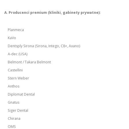
A. Producenci premium (kliniki, gabinety prywatne):
Planmeca
KaVo
Dentsply Sirona (Sirona, Intego, C8+, Axano)
A-dec (USA)
Belmont / Takara Belmont
Castellini
Stern Weber
Anthos
Diplomat Dental
Gnatus
Siger Dental
Chirana
OMS