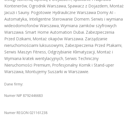
Kontenerów
Ogrodnik Warszawa
Spawacz z Dojazdem
Montaż
,
,
,
Jacuzi i Sauny
Pogotowie Hydrauliczne Warszawa
Domy AI -
.
Automatyka, Inteligentne Sterowanie Domem
Serwis i wymiana
.
wideodomofonów Warszawa
Wymiana zamków szyfrowych
,
Warszawa
Smart Home Automation Dubai
Zabezpieczenia
.
.
Przed Dzikami
Montaż okapów Warszawa
Zarządzanie
,
.
nieruchomościami luksusowymi
Zabezpieczenia Przed Ptakami
,
,
Serwis Maszyn Fitness
Odgrzybianie Klimatyzacji
Montaż i
,
,
Wymiana kratek wentylacyjnych
Serwis Techniczny
,
Nieruchomości Premium
Profesjonalny Komik i Stand-uper
,
Warszawa
Montujemy Suszarki w Warszawie
,
.
Dane firmy:
Numer NIP 8792446683
Numer REGON 021161238