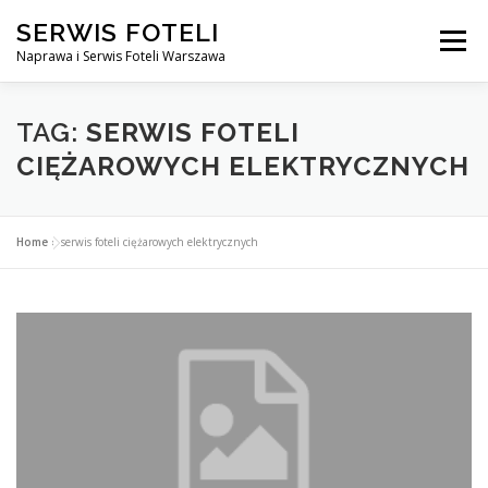
Przejdź
SERWIS FOTELI
do
Menu
treści
Naprawa i Serwis Foteli Warszawa
NAPRAWA FOTELI DENTYSTYCZNE I MEDYCZNE
TAG:
SERWIS FOTELI
CIĘŻAROWYCH ELEKTRYCZNYCH
CENNIK USŁUG
O NAS
KONTAKT
Home
»
serwis foteli ciężarowych elektrycznych