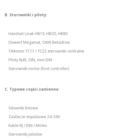
B. Sterowniki i piloty:
Handset Linak HB10, HB20, HB80
Dewert Megamat, OKIN Betadrive
TiMotion TC11 / TC22 sterowniki centralne
Piloty RJ45, DIN, mini-DIN
Sterowniki nożne (foot controller)
C. Typowe części zamienne:
Siłowniki liniowe
Zasilacze impulsowe 24–29V
Kable RJ / DIN / Molex
Sterowniki pilotów