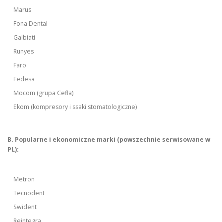
Marus
Fona Dental
Galbiati
Runyes
Faro
Fedesa
Mocom (grupa Cefla)
Ekom (kompresory i ssaki stomatologiczne)
B. Popularne i ekonomiczne marki (powszechnie serwisowane w
PL):
Metron
Tecnodent
Swident
Reintegra