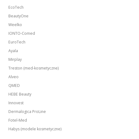
EcoTech
BeautyOne
Weelko
IONTO-Comed
EuroTech
Ayala
Mirplay
Treston (med-kosmetyczne)
Alveo
QMED
HEBE Beauty
Innovest
Dermalogica ProLine
Fotel-Med
Habys (modele kosmetyczne)