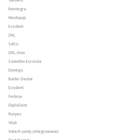
Swident
Reintegra
Mediquip
Ecodent
DKL
Safco
DKL-chair
Castellini-Euronda
Dentsys
Bader Dental
Ecodent
Fedesa
DiploDent
Runyes
Vitali
Vatech (unity zintegrowane)