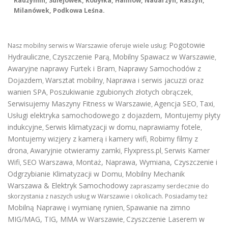
Radzymin, Sulejówek, Kobyłka, Halinów, Nadarzyn, Raszyn,
Milanówek, Podkowa Leśna.
Pogotowie
Nasz mobilny serwis w Warszawie oferuje wiele usług:
Hydrauliczne
Czyszczenie Parą
Mobilny Spawacz w Warszawie
,
,
,
Awaryjne naprawy Furtek i Bram
Naprawy Samochodów z
,
Dojazdem
Warsztat mobilny
Naprawa i serwis jacuzzi oraz
,
,
wanien SPA
Poszukiwanie zgubionych złotych obrączek
,
,
Serwisujemy Maszyny Fitness w Warszawie
Agencja SEO
Taxi
,
,
,
Usługi elektryka samochodowego z dojazdem
,
Montujemy płyty
indukcyjne
Serwis klimatyzacji w domu
naprawiamy fotele
,
,
,
Montujemy wizjery z kamerą i kamery wifi
Robimy filmy z
,
drona
Awaryjnie otwieramy zamki
Flyxpress.pl
Serwis Kamer
,
,
,
Wifi
SEO Warszawa
Montaż, Naprawa, Wymiana, Czyszczenie i
,
,
Odgrzybianie Klimatyzacji w Domu
Mobilny Mechanik
,
Warszawa & Elektryk Samochodowy
zapraszamy serdecznie do
skorzystania z naszych usług w Warszawie i okolicach. Posiadamy też
Mobilną Naprawę i wymianę rynien
Spawanie na zimno
,
MIG/MAG, TIG, MMA w Warszawie
Czyszczenie Laserem w
,