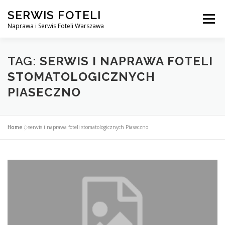
Przejdź
SERWIS FOTELI
do
Menu
treści
Naprawa i Serwis Foteli Warszawa
NAPRAWA FOTELI DENTYSTYCZNE I MEDYCZNE
TAG:
SERWIS I NAPRAWA FOTELI
STOMATOLOGICZNYCH
PIASECZNO
CENNIK USŁUG
O NAS
KONTAKT
Home
»
serwis i naprawa foteli stomatologicznych Piaseczno