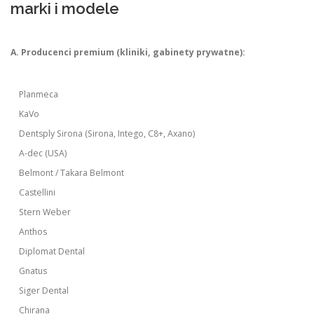
marki i modele
A. Producenci premium (kliniki, gabinety prywatne):
Planmeca
KaVo
Dentsply Sirona (Sirona, Intego, C8+, Axano)
A-dec (USA)
Belmont / Takara Belmont
Castellini
Stern Weber
Anthos
Diplomat Dental
Gnatus
Siger Dental
Chirana