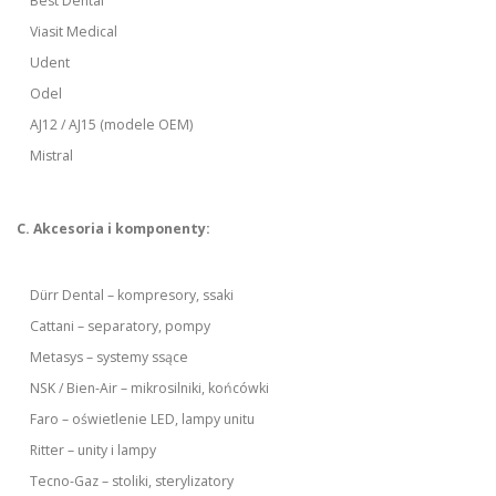
Best Dental
Viasit Medical
Udent
Odel
AJ12 / AJ15 (modele OEM)
Mistral
C. Akcesoria i komponenty:
Dürr Dental – kompresory, ssaki
Cattani – separatory, pompy
Metasys – systemy ssące
NSK / Bien-Air – mikrosilniki, końcówki
Faro – oświetlenie LED, lampy unitu
Ritter – unity i lampy
Tecno-Gaz – stoliki, sterylizatory