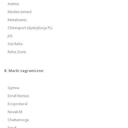
Avtima
Meden-Inmed
Metalowiec
Chinesport (dystrybucja PL)
JVS
Sisi-Reha
Reha-Zone
B. Marki zagraniczne:
Gymna
Enraf-Nonius
Ecopostural
Novak-M
Chattanooga
Enraf