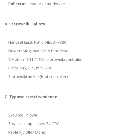
Ruhstrat
– zasilacze medyczne
B. Sterowniki i piloty:
Handset Linak HB10, HB20, HB80
Dewert Megamat, OKIN Betadrive
TiMotion TC11 / TC22 sterowniki centralne
Piloty RJ45, DIN, mini-DIN
Sterowniki nożne (foot controller)
C. Typowe części zamienne:
Siłowniki liniowe
Zasilacze impulsowe 24–29V
Kable RJ / DIN / Molex