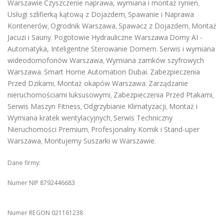
Warszawie
Czyszczenie naprawa, wymiana i montaż rynien
,
Usługi szlifierką kątową z Dojazdem
Spawanie i Naprawa
,
Kontenerów
Ogrodnik Warszawa
Spawacz z Dojazdem
Montaż
,
,
,
Jacuzi i Sauny
Pogotowie Hydrauliczne Warszawa
Domy AI -
.
Automatyka, Inteligentne Sterowanie Domem
Serwis i wymiana
.
wideodomofonów Warszawa
Wymiana zamków szyfrowych
,
Warszawa
Smart Home Automation Dubai
Zabezpieczenia
.
.
Przed Dzikami
Montaż okapów Warszawa
Zarządzanie
,
.
nieruchomościami luksusowymi
Zabezpieczenia Przed Ptakami
,
,
Serwis Maszyn Fitness
Odgrzybianie Klimatyzacji
Montaż i
,
,
Wymiana kratek wentylacyjnych
Serwis Techniczny
,
Nieruchomości Premium
Profesjonalny Komik i Stand-uper
,
Warszawa
Montujemy Suszarki w Warszawie
,
.
Dane firmy:
Numer NIP 8792446683
Numer REGON 021161238