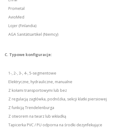
Prometal
AvioMed
Lojer (Finlandia)
AGA Sanitätsartikel (Niemcy)
C. Typowe konfiguracje:
1-, 2-, 3-, 4-, 5-segmentowe
Elektryczne, hydrauliczne, manualne
Z kołami transportowymi lub bez
Z regulacją zagłówka, podnóżka, sekcji klatki piersiowej
Z funkcją Trendelenburga
Z otworem na twarz lub wkładką
Tapicerka PVC / PU odporna na środki dezynfekujące