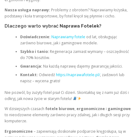
Nasza usługa naprawy:
Problemy z obrotem? Naprawiamy łożyska,
podstawy i koła transportowe, by fotel kręcił się płynnie i cicho.
Dlaczego warto wybrać
Naprawa Fotelek
?
Doświadczenie:
Naprawiamy fotele
od lat, obsługując
zarówno biurowe, jak i gamingowe modele.
Szybko i tanio:
Regeneracja zamiast wymiany – oszczędność
do 70% kosztów.
Gwarancja:
Na każdą naprawę dajemy gwarancję jakości.
Kontakt:
Odwiedź
https://naprawafotele.pl/
, zadzwoń lub
napisz – wycena gratis!
Nie pozwól, by zużyty fotel psuł Ci dzień. Skontaktuj się z nami już dziś i
odkryj, jak nowa życie w starym fotelu!
W dzisiejszych czasach
fotele biurowe
,
ergonomiczne
i
gamingowe
to nieodzowne elementy zarówno pracy zdalnej, jak i długich sesji przy
komputerze.
Ergonomiczne
– zapewniają doskonałe podparcie kręgosłupa, są w