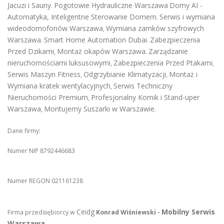
Jacuzi i Sauny
Pogotowie Hydrauliczne Warszawa
Domy AI -
.
Automatyka, Inteligentne Sterowanie Domem
Serwis i wymiana
.
wideodomofonów Warszawa
Wymiana zamków szyfrowych
,
Warszawa
Smart Home Automation Dubai
Zabezpieczenia
.
.
Przed Dzikami
Montaż okapów Warszawa
Zarządzanie
,
.
nieruchomościami luksusowymi
Zabezpieczenia Przed Ptakami
,
,
Serwis Maszyn Fitness
Odgrzybianie Klimatyzacji
Montaż i
,
,
Wymiana kratek wentylacyjnych
Serwis Techniczny
,
Nieruchomości Premium
Profesjonalny Komik i Stand-uper
,
Warszawa
Montujemy Suszarki w Warszawie
,
.
Dane firmy:
Numer NIP 8792446683
Numer REGON 021161238
Ceidg
Mobilny Serwis
Firma przedsiębiorcy w
Konrad Wiśniewski -
Warszawa