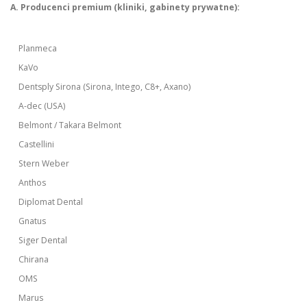
A. Producenci premium (kliniki, gabinety prywatne):
Planmeca
KaVo
Dentsply Sirona (Sirona, Intego, C8+, Axano)
A-dec (USA)
Belmont / Takara Belmont
Castellini
Stern Weber
Anthos
Diplomat Dental
Gnatus
Siger Dental
Chirana
OMS
Marus