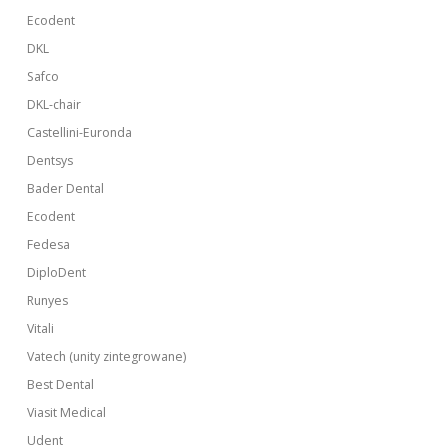
Ecodent
DKL
Safco
DKL-chair
Castellini-Euronda
Dentsys
Bader Dental
Ecodent
Fedesa
DiploDent
Runyes
Vitali
Vatech (unity zintegrowane)
Best Dental
Viasit Medical
Udent