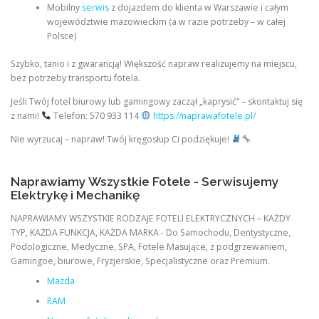
Mobilny
serwis
z dojazdem do klienta w Warszawie i całym
województwie mazowieckim (a w razie potrzeby – w całej
Polsce)
Szybko, tanio i z gwarancją! Większość napraw realizujemy na miejscu,
bez potrzeby transportu fotela.
Jeśli Twój fotel biurowy lub gamingowy zaczął „kaprysić” – skontaktuj się
z nami!
Telefon: 570 933 114
https://naprawafotele.pl/
Nie wyrzucaj – napraw! Twój kręgosłup Ci podziękuje!
Naprawiamy Wszystkie Fotele - Serwisujemy
Elektrykę i Mechanikę
NAPRAWIAMY WSZYSTKIE RODZAJE FOTELI ELEKTRYCZNYCH – KAŻDY
TYP, KAŻDA FUNKCJA, KAŻDA MARKA - Do Samochodu, Dentystyczne,
Podologiczne, Medyczne, SPA, Fotele Masujące, z podgrzewaniem,
Gamingoe, biurowe, Fryzjerskie, Specjalistyczne oraz Premium.
Mazda
RAM