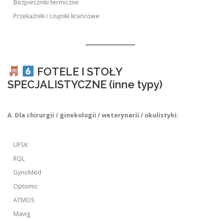
Bezpieczniki termiczne
Przekaźniki i czujniki krańcowe
FOTELE I STOŁY
SPECJALISTYCZNE (inne typy)
A. Dla chirurgii / ginekologii / weterynarii / okulistyki:
UFSK
RQL
GynoMed
Optomic
ATMOS
Mavig