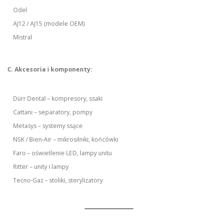
Odel
AJ12 / AJ15 (modele OEM)
Mistral
C. Akcesoria i komponenty:
Dürr Dental – kompresory, ssaki
Cattani – separatory, pompy
Metasys – systemy ssące
NSK / Bien-Air – mikrosilniki, końcówki
Faro – oświetlenie LED, lampy unitu
Ritter – unity i lampy
Tecno-Gaz – stoliki, sterylizatory