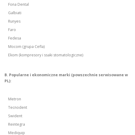
Fona Dental
Galbiati
Runyes
Faro
Fedesa
Mocom (grupa Cefla)
Ekom (kompresory i ssaki stomatologiczne)
B. Popularne i ekonomiczne marki (powszechnie serwisowane w
PL):
Metron
Tecnodent
Swident
Reintegra
Mediquip