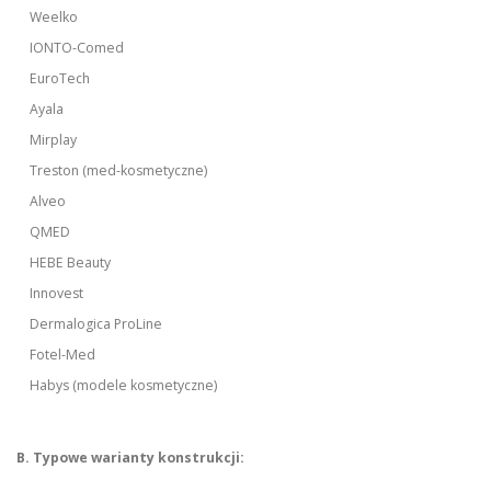
Weelko
IONTO-Comed
EuroTech
Ayala
Mirplay
Treston (med-kosmetyczne)
Alveo
QMED
HEBE Beauty
Innovest
Dermalogica ProLine
Fotel-Med
Habys (modele kosmetyczne)
B. Typowe warianty konstrukcji: