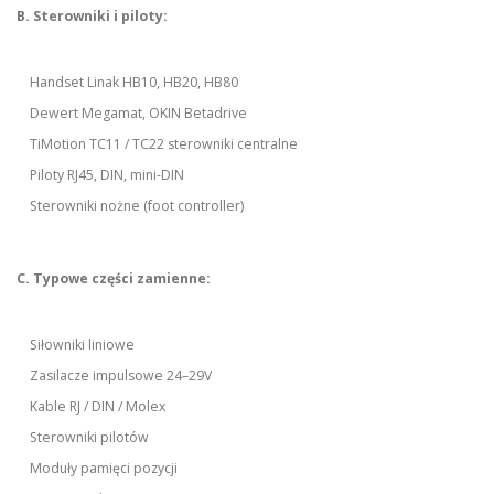
B. Sterowniki i piloty:
Handset Linak HB10, HB20, HB80
Dewert Megamat, OKIN Betadrive
TiMotion TC11 / TC22 sterowniki centralne
Piloty RJ45, DIN, mini-DIN
Sterowniki nożne (foot controller)
C. Typowe części zamienne:
Siłowniki liniowe
Zasilacze impulsowe 24–29V
Kable RJ / DIN / Molex
Sterowniki pilotów
Moduły pamięci pozycji