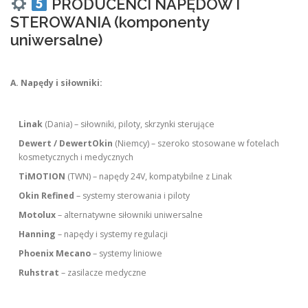
PRODUCENCI NAPĘDÓW I
STEROWANIA (komponenty
uniwersalne)
A. Napędy i siłowniki:
Linak
(Dania) – siłowniki, piloty, skrzynki sterujące
Dewert / DewertOkin
(Niemcy) – szeroko stosowane w fotelach
kosmetycznych i medycznych
TiMOTION
(TWN) – napędy 24V, kompatybilne z Linak
Okin Refined
– systemy sterowania i piloty
Motolux
– alternatywne siłowniki uniwersalne
Hanning
– napędy i systemy regulacji
Phoenix Mecano
– systemy liniowe
Ruhstrat
– zasilacze medyczne