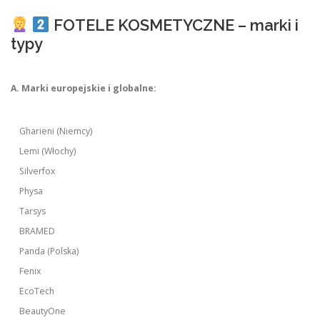
FOTELE KOSMETYCZNE – marki i
typy
A. Marki europejskie i globalne:
Gharieni (Niemcy)
Lemi (Włochy)
Silverfox
Physa
Tarsys
BRAMED
Panda (Polska)
Fenix
EcoTech
BeautyOne