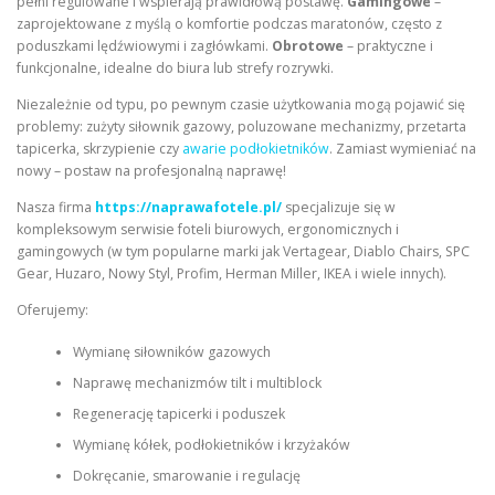
pełni regulowane i wspierają prawidłową postawę.
Gamingowe
–
zaprojektowane z myślą o komfortie podczas maratonów, często z
poduszkami lędźwiowymi i zagłówkami.
Obrotowe
– praktyczne i
funkcjonalne, idealne do biura lub strefy rozrywki.
Niezależnie od typu, po pewnym czasie użytkowania mogą pojawić się
problemy: zużyty siłownik gazowy, poluzowane mechanizmy, przetarta
tapicerka, skrzypienie czy
awarie podłokietników
. Zamiast wymieniać na
nowy – postaw na profesjonalną naprawę!
Nasza firma
https://naprawafotele.pl/
specjalizuje się w
kompleksowym serwisie foteli biurowych, ergonomicznych i
gamingowych (w tym popularne marki jak Vertagear, Diablo Chairs, SPC
Gear, Huzaro, Nowy Styl, Profim, Herman Miller, IKEA i wiele innych).
Oferujemy:
Wymianę siłowników gazowych
Naprawę mechanizmów tilt i multiblock
Regenerację tapicerki i poduszek
Wymianę kółek, podłokietników i krzyżaków
Dokręcanie, smarowanie i regulację