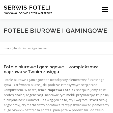
Przejdź
SERWIS FOTELI
do
Menu
treści
Naprawa i Serwis Foteli Warszawa
NAPRAWA FOTELI DENTYSTYCZNE I MEDYCZNE
FOTELE BIUROWE I GAMINGOWE
CENNIK USŁUG
O NAS
KONTAKT
Home
»
Fotele biurowe i gamingowe
Fotele biurowe i gamingowe – kompleksowa
naprawa w Twoim zasięgu
Fotele biurowe i gamingowe to nieodłączny element współczesnego
życia – zarówno w biurze, jak i podczas intensywnych sesji przed
komputerem. W naszej firmie
Naprawa Fotelek
specjalizujemy się w
profesjonalnej regeneracji i naprawie tych mebli, przywracając im pełną
funkcjonalność i komfort. Bez względu na to, czy Twój fotel stracił swoją
ergonomię, czy mechanizmy obrotowe zaczęły szwankować, pomożemy
Ci go ożywić – oszczędzając czas i pieniądze w porównaniu do zakupu