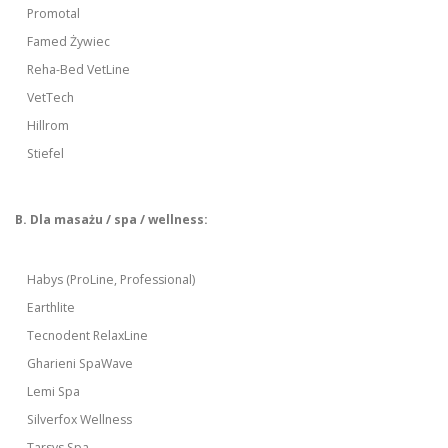
Promotal
Famed Żywiec
Reha-Bed VetLine
VetTech
Hillrom
Stiefel
B. Dla masażu / spa / wellness:
Habys (ProLine, Professional)
Earthlite
Tecnodent RelaxLine
Gharieni SpaWave
Lemi Spa
Silverfox Wellness
Tarsys Spa