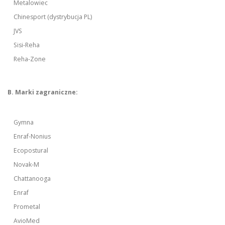
Metalowiec
Chinesport (dystrybucja PL)
JVS
Sisi-Reha
Reha-Zone
B. Marki zagraniczne:
Gymna
Enraf-Nonius
Ecopostural
Novak-M
Chattanooga
Enraf
Prometal
AvioMed