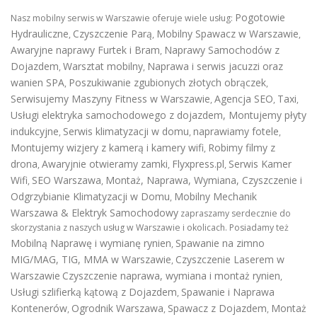
Pogotowie
Nasz mobilny serwis w Warszawie oferuje wiele usług:
Hydrauliczne
Czyszczenie Parą
Mobilny Spawacz w Warszawie
,
,
,
Awaryjne naprawy Furtek i Bram
Naprawy Samochodów z
,
Dojazdem
Warsztat mobilny
Naprawa i serwis jacuzzi oraz
,
,
wanien SPA
Poszukiwanie zgubionych złotych obrączek
,
,
Serwisujemy Maszyny Fitness w Warszawie
Agencja SEO
Taxi
,
,
,
Usługi elektryka samochodowego z dojazdem
,
Montujemy płyty
indukcyjne
Serwis klimatyzacji w domu
naprawiamy fotele
,
,
,
Montujemy wizjery z kamerą i kamery wifi
Robimy filmy z
,
drona
Awaryjnie otwieramy zamki
Flyxpress.pl
Serwis Kamer
,
,
,
Wifi
SEO Warszawa
Montaż, Naprawa, Wymiana, Czyszczenie i
,
,
Odgrzybianie Klimatyzacji w Domu
Mobilny Mechanik
,
Warszawa & Elektryk Samochodowy
zapraszamy serdecznie do
skorzystania z naszych usług w Warszawie i okolicach. Posiadamy też
Mobilną Naprawę i wymianę rynien
Spawanie na zimno
,
MIG/MAG, TIG, MMA w Warszawie
Czyszczenie Laserem w
,
Warszawie
Czyszczenie naprawa, wymiana i montaż rynien
,
Usługi szlifierką kątową z Dojazdem
Spawanie i Naprawa
,
Kontenerów
Ogrodnik Warszawa
Spawacz z Dojazdem
Montaż
,
,
,