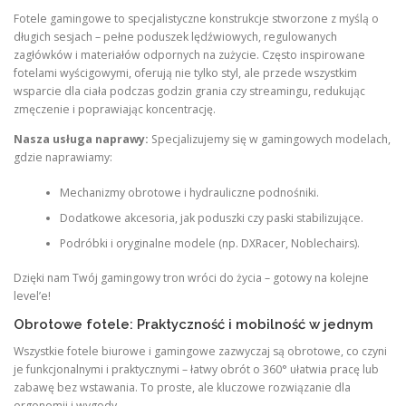
Fotele gamingowe to specjalistyczne konstrukcje stworzone z myślą o
długich sesjach – pełne poduszek lędźwiowych, regulowanych
zagłówków i materiałów odpornych na zużycie. Często inspirowane
fotelami wyścigowymi, oferują nie tylko styl, ale przede wszystkim
wsparcie dla ciała podczas godzin grania czy streamingu, redukując
zmęczenie i poprawiając koncentrację.
Nasza usługa naprawy:
Specjalizujemy się w gamingowych modelach,
gdzie naprawiamy:
Mechanizmy obrotowe i hydrauliczne podnośniki.
Dodatkowe akcesoria, jak poduszki czy paski stabilizujące.
Podróbki i oryginalne modele (np. DXRacer, Noblechairs).
Dzięki nam Twój gamingowy tron wróci do życia – gotowy na kolejne
level’e!
Obrotowe fotele: Praktyczność i mobilność w jednym
Wszystkie fotele biurowe i gamingowe zazwyczaj są obrotowe, co czyni
je funkcjonalnymi i praktycznymi – łatwy obrót o 360° ułatwia pracę lub
zabawę bez wstawania. To proste, ale kluczowe rozwiązanie dla
ergonomii i wygody.