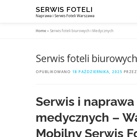
Przejdź
SERWIS FOTELI
do
Naprawa i Serwis Foteli Warszawa
treści
Home
»
Serwis foteli biurowych i Medycznych
Serwis foteli biurowyc
OPUBLIKOWANO
18 PAŹDZIERNIKA, 2025
PRZE
Serwis i naprawa 
medycznych – War
Mobilny Serwis F