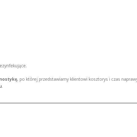
ezynfekujące.
nostykę
, po której przedstawiamy klientowi kosztorys i czas napraw
u
.