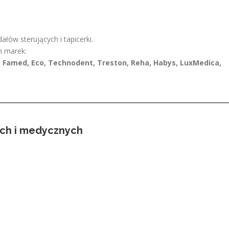
łów sterujących i tapicerki.
h marek:
, Famed, Eco, Technodent, Treston, Reha, Habys, LuxMedica,
wych i medycznych