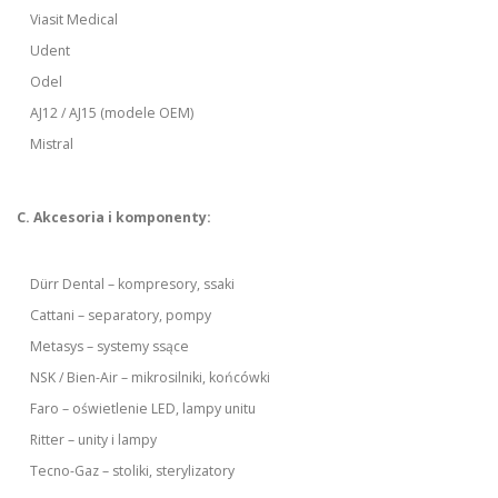
Viasit Medical
Udent
Odel
AJ12 / AJ15 (modele OEM)
Mistral
C. Akcesoria i komponenty:
Dürr Dental – kompresory, ssaki
Cattani – separatory, pompy
Metasys – systemy ssące
NSK / Bien-Air – mikrosilniki, końcówki
Faro – oświetlenie LED, lampy unitu
Ritter – unity i lampy
Tecno-Gaz – stoliki, sterylizatory