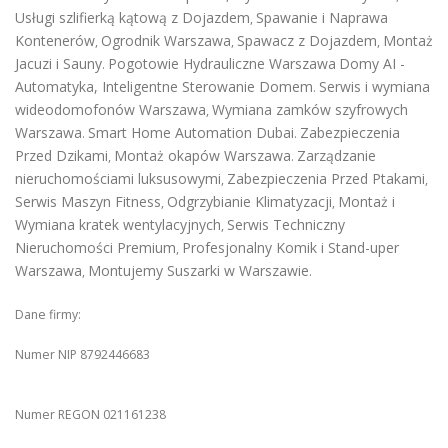
Usługi szlifierką kątową z Dojazdem
Spawanie i Naprawa
,
Kontenerów
Ogrodnik Warszawa
Spawacz z Dojazdem
Montaż
,
,
,
Jacuzi i Sauny
Pogotowie Hydrauliczne Warszawa
Domy AI -
.
Automatyka, Inteligentne Sterowanie Domem
Serwis i wymiana
.
wideodomofonów Warszawa
Wymiana zamków szyfrowych
,
Warszawa
Smart Home Automation Dubai
Zabezpieczenia
.
.
Przed Dzikami
Montaż okapów Warszawa
Zarządzanie
,
.
nieruchomościami luksusowymi
Zabezpieczenia Przed Ptakami
,
,
Serwis Maszyn Fitness
Odgrzybianie Klimatyzacji
Montaż i
,
,
Wymiana kratek wentylacyjnych
Serwis Techniczny
,
Nieruchomości Premium
Profesjonalny Komik i Stand-uper
,
Warszawa
Montujemy Suszarki w Warszawie
,
.
Dane firmy:
Numer NIP 8792446683
Numer REGON 021161238