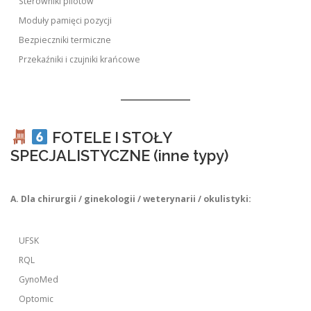
Sterowniki pilotów
Moduły pamięci pozycji
Bezpieczniki termiczne
Przekaźniki i czujniki krańcowe
FOTELE I STOŁY
SPECJALISTYCZNE (inne typy)
A. Dla chirurgii / ginekologii / weterynarii / okulistyki:
UFSK
RQL
GynoMed
Optomic