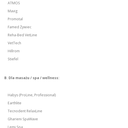
ATMOS
Mavig
Promotal
Famed Żywiec
Reha-Bed VetLine
VetTech
Hillrom
Stiefel
B. Dla masażu / spa / wellness:
Habys (ProLine, Professional)
Earthlite
Tecnodent RelaxLine
Gharieni SpaWave
Lemi Spa