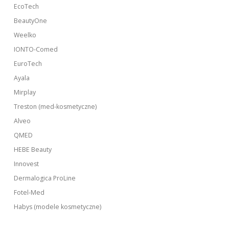
EcoTech
BeautyOne
Weelko
IONTO-Comed
EuroTech
Ayala
Mirplay
Treston (med-kosmetyczne)
Alveo
QMED
HEBE Beauty
Innovest
Dermalogica ProLine
Fotel-Med
Habys (modele kosmetyczne)