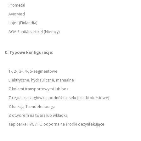
Prometal
AvioMed
Lojer (Finlandia)
AGA Sanitätsartikel (Niemcy)
C. Typowe konfiguracje:
1-, 2-, 3-, 4-, 5-segmentowe
Elektryczne, hydrauliczne, manualne
Z kołami transportowymi lub bez
Z regulacją zagłówka, podnóżka, sekcji klatki piersiowej
Z funkcją Trendelenburga
Z otworem na twarz lub wkładką
Tapicerka PVC / PU odporna na środki dezynfekujące