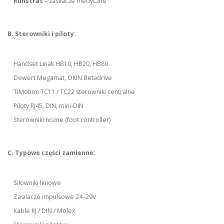
Ruhstrat
– zasilacze medyczne
B. Sterowniki i piloty:
Handset Linak HB10, HB20, HB80
Dewert Megamat, OKIN Betadrive
TiMotion TC11 / TC22 sterowniki centralne
Piloty RJ45, DIN, mini-DIN
Sterowniki nożne (foot controller)
C. Typowe części zamienne:
Siłowniki liniowe
Zasilacze impulsowe 24–29V
Kable RJ / DIN / Molex