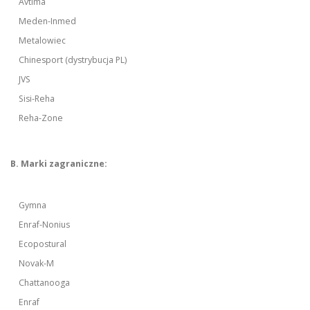
Avtima
Meden-Inmed
Metalowiec
Chinesport (dystrybucja PL)
JVS
Sisi-Reha
Reha-Zone
B. Marki zagraniczne:
Gymna
Enraf-Nonius
Ecopostural
Novak-M
Chattanooga
Enraf