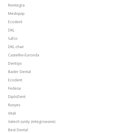
Reintegra
Mediquip
Ecodent
DKL
Safco
DKL-chair
Castellini-Euronda
Dentsys
Bader Dental
Ecodent
Fedesa
DiploDent
Runyes
Vitali
Vatech (unity zintegrowane)
Best Dental