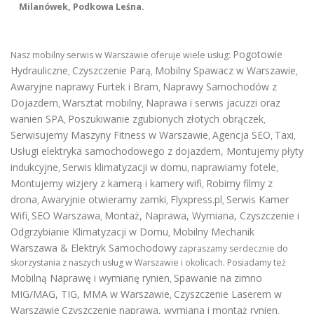
Milanówek, Podkowa Leśna.
Pogotowie
Nasz mobilny serwis w Warszawie oferuje wiele usług:
Hydrauliczne
Czyszczenie Parą
Mobilny Spawacz w Warszawie
,
,
,
Awaryjne naprawy Furtek i Bram
Naprawy Samochodów z
,
Dojazdem
Warsztat mobilny
Naprawa i serwis jacuzzi oraz
,
,
wanien SPA
Poszukiwanie zgubionych złotych obrączek
,
,
Serwisujemy Maszyny Fitness w Warszawie
Agencja SEO
Taxi
,
,
,
Usługi elektryka samochodowego z dojazdem
,
Montujemy płyty
indukcyjne
Serwis klimatyzacji w domu
naprawiamy fotele
,
,
,
Montujemy wizjery z kamerą i kamery wifi
Robimy filmy z
,
drona
Awaryjnie otwieramy zamki
Flyxpress.pl
Serwis Kamer
,
,
,
Wifi
SEO Warszawa
Montaż, Naprawa, Wymiana, Czyszczenie i
,
,
Odgrzybianie Klimatyzacji w Domu
Mobilny Mechanik
,
Warszawa & Elektryk Samochodowy
zapraszamy serdecznie do
skorzystania z naszych usług w Warszawie i okolicach. Posiadamy też
Mobilną Naprawę i wymianę rynien
Spawanie na zimno
,
MIG/MAG, TIG, MMA w Warszawie
Czyszczenie Laserem w
,
Warszawie
Czyszczenie naprawa, wymiana i montaż rynien
,