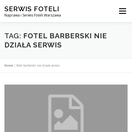
Przejdź
SERWIS FOTELI
do
Menu
treści
Naprawa i Serwis Foteli Warszawa
NAPRAWA FOTELI DENTYSTYCZNE I MEDYCZNE
TAG:
FOTEL BARBERSKI NIE
DZIAŁA SERWIS
CENNIK USŁUG
O NAS
KONTAKT
Home
»
fotel barberski nie działa serwis