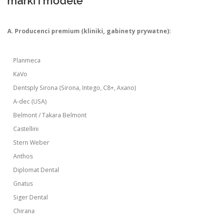
marki i modele
A. Producenci premium (kliniki, gabinety prywatne):
Planmeca
KaVo
Dentsply Sirona (Sirona, Intego, C8+, Axano)
A-dec (USA)
Belmont / Takara Belmont
Castellini
Stern Weber
Anthos
Diplomat Dental
Gnatus
Siger Dental
Chirana