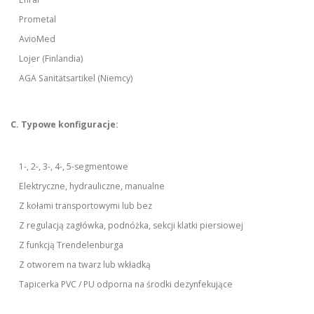
Prometal
AvioMed
Lojer (Finlandia)
AGA Sanitätsartikel (Niemcy)
C. Typowe konfiguracje:
1-, 2-, 3-, 4-, 5-segmentowe
Elektryczne, hydrauliczne, manualne
Z kołami transportowymi lub bez
Z regulacją zagłówka, podnóżka, sekcji klatki piersiowej
Z funkcją Trendelenburga
Z otworem na twarz lub wkładką
Tapicerka PVC / PU odporna na środki dezynfekujące