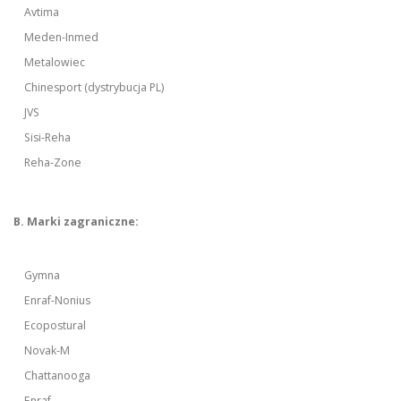
Avtima
Meden-Inmed
Metalowiec
Chinesport (dystrybucja PL)
JVS
Sisi-Reha
Reha-Zone
B. Marki zagraniczne:
Gymna
Enraf-Nonius
Ecopostural
Novak-M
Chattanooga
Enraf