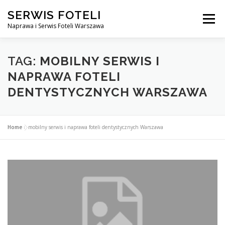
Przejdź
SERWIS FOTELI
do
Menu
treści
Naprawa i Serwis Foteli Warszawa
NAPRAWA FOTELI DENTYSTYCZNE I MEDYCZNE
TAG:
MOBILNY SERWIS I
NAPRAWA FOTELI
DENTYSTYCZNYCH WARSZAWA
CENNIK USŁUG
O NAS
KONTAKT
Home
»
mobilny serwis i naprawa foteli dentystycznych Warszawa