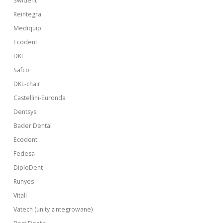
Swident
Reintegra
Mediquip
Ecodent
DKL
Safco
DKL-chair
Castellini-Euronda
Dentsys
Bader Dental
Ecodent
Fedesa
DiploDent
Runyes
Vitali
Vatech (unity zintegrowane)