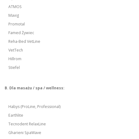
ATMOS
Mavig
Promotal
Famed Żywiec
Reha-Bed VetLine
VetTech
Hillrom
Stiefel
B. Dla masażu / spa / wellness:
Habys (ProLine, Professional)
Earthlite
Tecnodent RelaxLine
Gharieni SpaWave