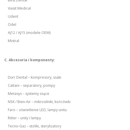
Best Dental
Viasit Medical
Udent
Odel
AJ12 / AJ15 (modele OEM)
Mistral
C. Akcesoria i komponenty:
Dürr Dental – kompresory, ssaki
Cattani – separatory, pompy
Metasys – systemy ssące
NSK / Bien-Air – mikrosilniki, końcówki
Faro – oświetlenie LED, lampy unitu
Ritter – unity i lampy
Tecno-Gaz – stoliki, sterylizatory