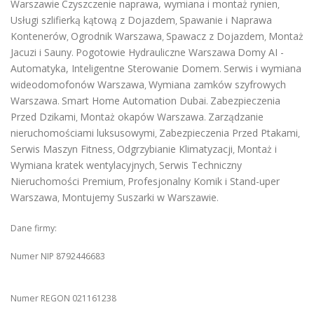
Warszawie
Czyszczenie naprawa, wymiana i montaż rynien
,
Usługi szlifierką kątową z Dojazdem
Spawanie i Naprawa
,
Kontenerów
Ogrodnik Warszawa
Spawacz z Dojazdem
Montaż
,
,
,
Jacuzi i Sauny
Pogotowie Hydrauliczne Warszawa
Domy AI -
.
Automatyka, Inteligentne Sterowanie Domem
Serwis i wymiana
.
wideodomofonów Warszawa
Wymiana zamków szyfrowych
,
Warszawa
Smart Home Automation Dubai
Zabezpieczenia
.
.
Przed Dzikami
Montaż okapów Warszawa
Zarządzanie
,
.
nieruchomościami luksusowymi
Zabezpieczenia Przed Ptakami
,
,
Serwis Maszyn Fitness
Odgrzybianie Klimatyzacji
Montaż i
,
,
Wymiana kratek wentylacyjnych
Serwis Techniczny
,
Nieruchomości Premium
Profesjonalny Komik i Stand-uper
,
Warszawa
Montujemy Suszarki w Warszawie
,
.
Dane firmy:
Numer NIP 8792446683
Numer REGON 021161238