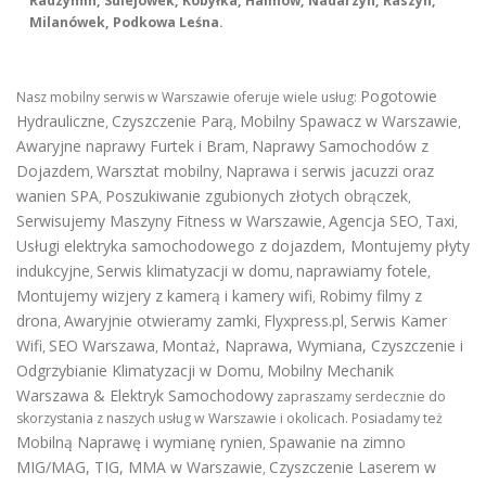
Radzymin, Sulejówek, Kobyłka, Halinów, Nadarzyn, Raszyn,
Milanówek, Podkowa Leśna.
Pogotowie
Nasz mobilny serwis w Warszawie oferuje wiele usług:
Hydrauliczne
Czyszczenie Parą
Mobilny Spawacz w Warszawie
,
,
,
Awaryjne naprawy Furtek i Bram
Naprawy Samochodów z
,
Dojazdem
Warsztat mobilny
Naprawa i serwis jacuzzi oraz
,
,
wanien SPA
Poszukiwanie zgubionych złotych obrączek
,
,
Serwisujemy Maszyny Fitness w Warszawie
Agencja SEO
Taxi
,
,
,
Usługi elektryka samochodowego z dojazdem
,
Montujemy płyty
indukcyjne
Serwis klimatyzacji w domu
naprawiamy fotele
,
,
,
Montujemy wizjery z kamerą i kamery wifi
Robimy filmy z
,
drona
Awaryjnie otwieramy zamki
Flyxpress.pl
Serwis Kamer
,
,
,
Wifi
SEO Warszawa
Montaż, Naprawa, Wymiana, Czyszczenie i
,
,
Odgrzybianie Klimatyzacji w Domu
Mobilny Mechanik
,
Warszawa & Elektryk Samochodowy
zapraszamy serdecznie do
skorzystania z naszych usług w Warszawie i okolicach. Posiadamy też
Mobilną Naprawę i wymianę rynien
Spawanie na zimno
,
MIG/MAG, TIG, MMA w Warszawie
Czyszczenie Laserem w
,