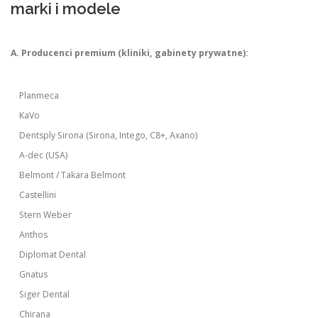
marki i modele
A. Producenci premium (kliniki, gabinety prywatne):
Planmeca
KaVo
Dentsply Sirona (Sirona, Intego, C8+, Axano)
A-dec (USA)
Belmont / Takara Belmont
Castellini
Stern Weber
Anthos
Diplomat Dental
Gnatus
Siger Dental
Chirana