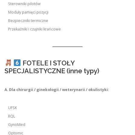
Sterowniki pilotów
Moduły pamięci pozycji
Bezpieczniki termiczne
Przekaźniki i czujniki krańcowe
FOTELE I STOŁY
SPECJALISTYCZNE (inne typy)
A. Dla chirurgii / ginekologii / weterynarii / okulistyki:
UFSK
RQL
GynoMed
Optomic