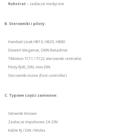
Ruhstrat
– zasilacze medyczne
B. Sterowniki i piloty:
Handset Linak HB10, HB20, HB80
Dewert Megamat, OKIN Betadrive
TiMotion TC11 / TC22 sterowniki centralne
Piloty RJ45, DIN, mini-DIN
Sterowniki nożne (foot controller)
C. Typowe części zamienne:
Siłowniki liniowe
Zasilacze impulsowe 24–29V
Kable RJ / DIN / Molex