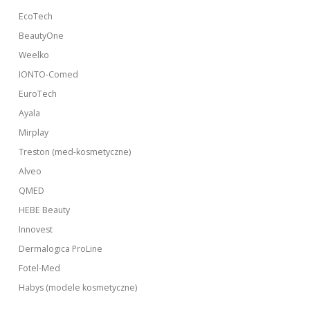
EcoTech
BeautyOne
Weelko
IONTO-Comed
EuroTech
Ayala
Mirplay
Treston (med-kosmetyczne)
Alveo
QMED
HEBE Beauty
Innovest
Dermalogica ProLine
Fotel-Med
Habys (modele kosmetyczne)