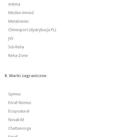
Avtima
Meden-Inmed
Metalowiec
Chinesport (dystrybucja PL)
JVS
Sisi-Reha
Reha-Zone
B. Marki zagraniczne:
Gymna
Enraf-Nonius
Ecopostural
Novak-M
Chattanooga
Enraf