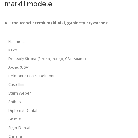
marki i modele
A. Producenci premium (kliniki, gabinety prywatne):
Planmeca
KaVo
Dentsply Sirona (Sirona, Intego, C8+, Axano)
A-dec (USA)
Belmont / Takara Belmont
Castellini
Stern Weber
Anthos
Diplomat Dental
Gnatus
Siger Dental
Chirana