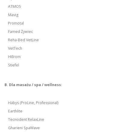
ATMOS
Mavig
Promotal
Famed Żywiec
Reha-Bed VetLine
VetTech
Hillrom
Stiefel
B. Dla masażu / spa / wellness:
Habys (ProLine, Professional)
Earthlite
Tecnodent RelaxLine
Gharieni SpaWave