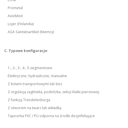
Prometal
AvioMed
Lojer (Finlandia)
AGA Sanitätsartikel (Niemcy)
C. Typowe konfiguracje:
1-, 2-, 3-, 4-, 5-segmentowe
Elektryczne, hydrauliczne, manualne
Z kołami transportowymi lub bez
Z regulacją zagłówka, podnóżka, sekcji klatki piersiowej
Z funkcją Trendelenburga
Z otworem na twarz lub wkładką
Tapicerka PVC / PU odporna na środki dezynfekujące