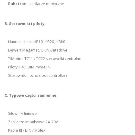
Ruhstrat
– zasilacze medyczne
B. Sterowniki i piloty:
Handset Linak HB10, HB20, HB80
Dewert Megamat, OKIN Betadrive
TiMotion TC11 / TC22 sterowniki centralne
Piloty RJ45, DIN, mini-DIN
Sterowniki nożne (foot controller)
C. Typowe części zamienne:
Siłowniki liniowe
Zasilacze impulsowe 24–29V
Kable RJ / DIN / Molex