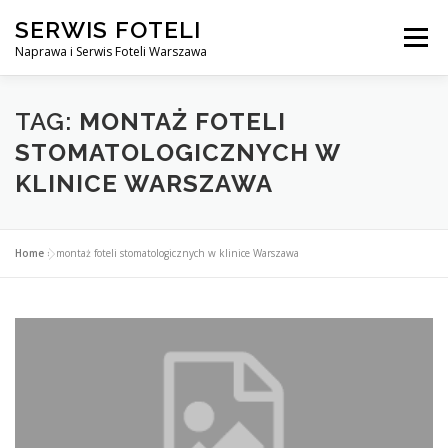
Przejdź
SERWIS FOTELI
do
Menu
treści
Naprawa i Serwis Foteli Warszawa
NAPRAWA FOTELI DENTYSTYCZNE I MEDYCZNE
TAG:
MONTAŻ FOTELI
STOMATOLOGICZNYCH W
KLINICE WARSZAWA
CENNIK USŁUG
O NAS
KONTAKT
Home
»
montaż foteli stomatologicznych w klinice Warszawa