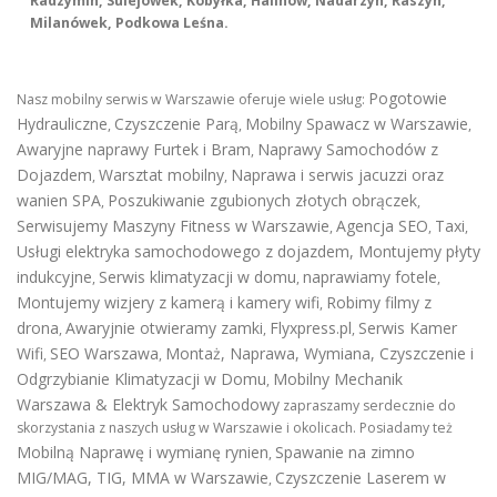
Radzymin, Sulejówek, Kobyłka, Halinów, Nadarzyn, Raszyn,
Milanówek, Podkowa Leśna.
Pogotowie
Nasz mobilny serwis w Warszawie oferuje wiele usług:
Hydrauliczne
Czyszczenie Parą
Mobilny Spawacz w Warszawie
,
,
,
Awaryjne naprawy Furtek i Bram
Naprawy Samochodów z
,
Dojazdem
Warsztat mobilny
Naprawa i serwis jacuzzi oraz
,
,
wanien SPA
Poszukiwanie zgubionych złotych obrączek
,
,
Serwisujemy Maszyny Fitness w Warszawie
Agencja SEO
Taxi
,
,
,
Usługi elektryka samochodowego z dojazdem
,
Montujemy płyty
indukcyjne
Serwis klimatyzacji w domu
naprawiamy fotele
,
,
,
Montujemy wizjery z kamerą i kamery wifi
Robimy filmy z
,
drona
Awaryjnie otwieramy zamki
Flyxpress.pl
Serwis Kamer
,
,
,
Wifi
SEO Warszawa
Montaż, Naprawa, Wymiana, Czyszczenie i
,
,
Odgrzybianie Klimatyzacji w Domu
Mobilny Mechanik
,
Warszawa & Elektryk Samochodowy
zapraszamy serdecznie do
skorzystania z naszych usług w Warszawie i okolicach. Posiadamy też
Mobilną Naprawę i wymianę rynien
Spawanie na zimno
,
MIG/MAG, TIG, MMA w Warszawie
Czyszczenie Laserem w
,