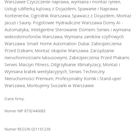
Warszawie
Czyszczenie naprawa, wymiana i montaż rynien
,
Usługi szlifierką kątową z Dojazdem
Spawanie i Naprawa
,
Kontenerów
Ogrodnik Warszawa
Spawacz z Dojazdem
Montaż
,
,
,
Jacuzi i Sauny
Pogotowie Hydrauliczne Warszawa
Domy AI -
.
Automatyka, Inteligentne Sterowanie Domem
Serwis i wymiana
.
wideodomofonów Warszawa
Wymiana zamków szyfrowych
,
Warszawa
Smart Home Automation Dubai
Zabezpieczenia
.
.
Przed Dzikami
Montaż okapów Warszawa
Zarządzanie
,
.
nieruchomościami luksusowymi
Zabezpieczenia Przed Ptakami
,
,
Serwis Maszyn Fitness
Odgrzybianie Klimatyzacji
Montaż i
,
,
Wymiana kratek wentylacyjnych
Serwis Techniczny
,
Nieruchomości Premium
Profesjonalny Komik i Stand-uper
,
Warszawa
Montujemy Suszarki w Warszawie
,
.
Dane firmy:
Numer NIP 8792446683
Numer REGON 021161238