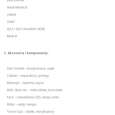
Best Dental
Viasit Medical
Udent
Odel
AJ12 / AJ15 (modele OEM)
Mistral
C. Akcesoria i komponenty:
Dürr Dental – kompresory, ssaki
Cattani – separatory, pompy
Metasys – systemy ssące
NSK / Bien-Air – mikrosilniki, końcówki
Faro – oświetlenie LED, lampy unitu
Ritter – unity i lampy
Tecno-Gaz – stoliki, sterylizatory