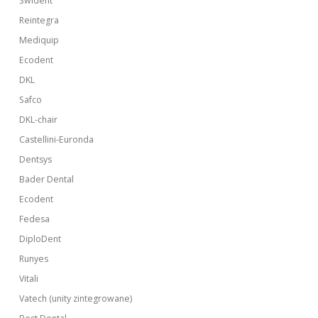
Swident
Reintegra
Mediquip
Ecodent
DKL
Safco
DKL-chair
Castellini-Euronda
Dentsys
Bader Dental
Ecodent
Fedesa
DiploDent
Runyes
Vitali
Vatech (unity zintegrowane)