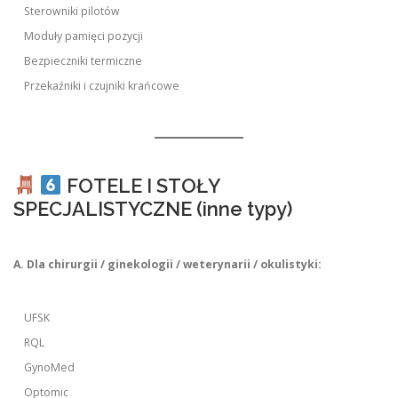
Sterowniki pilotów
Moduły pamięci pozycji
Bezpieczniki termiczne
Przekaźniki i czujniki krańcowe
FOTELE I STOŁY
SPECJALISTYCZNE (inne typy)
A. Dla chirurgii / ginekologii / weterynarii / okulistyki:
UFSK
RQL
GynoMed
Optomic