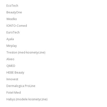
EcoTech
BeautyOne
Weelko
IONTO-Comed
EuroTech
Ayala
Mirplay
Treston (med-kosmetyczne)
Alveo
QMED
HEBE Beauty
Innovest
Dermalogica ProLine
Fotel-Med
Habys (modele kosmetyczne)