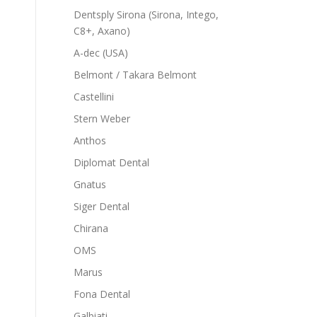
Dentsply Sirona (Sirona, Intego,
C8+, Axano)
A-dec (USA)
Belmont / Takara Belmont
Castellini
Stern Weber
Anthos
Diplomat Dental
Gnatus
Siger Dental
Chirana
OMS
Marus
Fona Dental
Galbiati