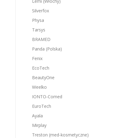
Lemi (Włochy)
Silverfox
Physa
Tarsys
BRAMED
Panda (Polska)
Fenix
EcoTech
BeautyOne
Weelko
IONTO-Comed
EuroTech
Ayala
Mirplay
Treston (med-kosmetyczne)