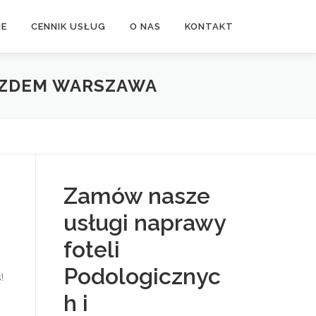
NE
CENNIK USŁUG
O NAS
KONTAKT
AZDEM WARSZAWA
Zamów nasze
usługi naprawy
foteli
Podologicznyc
!
h i