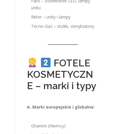
Faro – oświetlenie LED, lampy
unitu
Ritter – unity i lampy
Tecno-Gaz – stoliki, sterylizatory
FOTELE
KOSMETYCZN
E – marki i typy
A. Marki europejskie i globalne:
Gharieni (Niemcy)