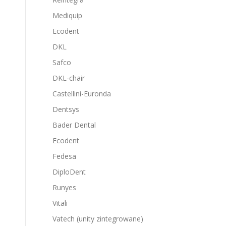
Mediquip
Ecodent
DKL
Safco
DKL-chair
Castellini-Euronda
Dentsys
Bader Dental
Ecodent
Fedesa
DiploDent
Runyes
Vitali
Vatech (unity zintegrowane)