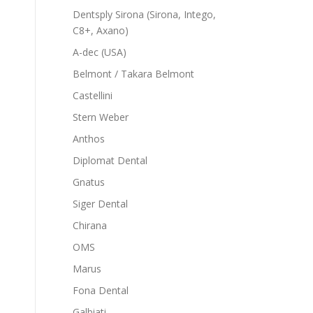
Dentsply Sirona (Sirona, Intego,
C8+, Axano)
A-dec (USA)
Belmont / Takara Belmont
Castellini
Stern Weber
Anthos
Diplomat Dental
Gnatus
Siger Dental
Chirana
OMS
Marus
Fona Dental
Galbiati