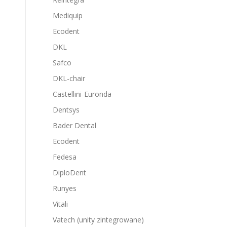
Mediquip
Ecodent
DKL
Safco
DKL-chair
Castellini-Euronda
Dentsys
Bader Dental
Ecodent
Fedesa
DiploDent
Runyes
Vitali
Vatech (unity zintegrowane)