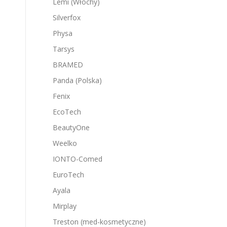
Lemi (Włochy)
Silverfox
Physa
Tarsys
BRAMED
Panda (Polska)
Fenix
EcoTech
BeautyOne
Weelko
IONTO-Comed
EuroTech
Ayala
Mirplay
Treston (med-kosmetyczne)