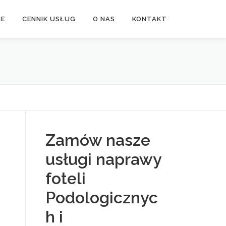
NE
CENNIK USŁUG
O NAS
KONTAKT
Zamów nasze
usługi naprawy
foteli
Podologicznyc
h i