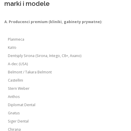
marki i modele
A. Producenci premium (kliniki, gabinety prywatne):
Planmeca
KaVo
Dentsply Sirona (Sirona, Intego, C8+, Axano)
A-dec (USA)
Belmont / Takara Belmont
Castellini
Stern Weber
Anthos
Diplomat Dental
Gnatus
Siger Dental
Chirana