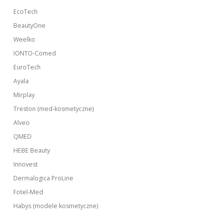
EcoTech
BeautyOne
Weelko
IONTO-Comed
EuroTech
Ayala
Mirplay
Treston (med-kosmetyczne)
Alveo
QMED
HEBE Beauty
Innovest
Dermalogica ProLine
Fotel-Med
Habys (modele kosmetyczne)