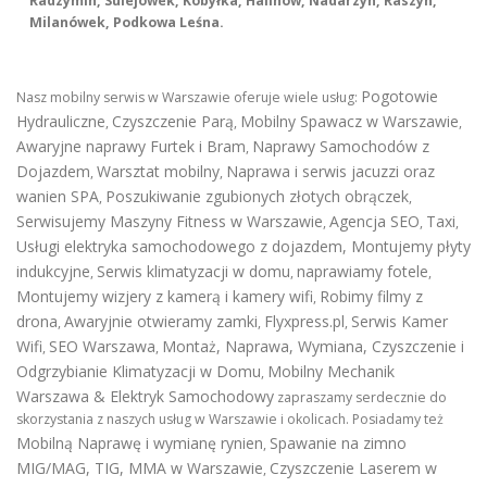
Radzymin, Sulejówek, Kobyłka, Halinów, Nadarzyn, Raszyn,
Milanówek, Podkowa Leśna.
Pogotowie
Nasz mobilny serwis w Warszawie oferuje wiele usług:
Hydrauliczne
Czyszczenie Parą
Mobilny Spawacz w Warszawie
,
,
,
Awaryjne naprawy Furtek i Bram
Naprawy Samochodów z
,
Dojazdem
Warsztat mobilny
Naprawa i serwis jacuzzi oraz
,
,
wanien SPA
Poszukiwanie zgubionych złotych obrączek
,
,
Serwisujemy Maszyny Fitness w Warszawie
Agencja SEO
Taxi
,
,
,
Usługi elektryka samochodowego z dojazdem
,
Montujemy płyty
indukcyjne
Serwis klimatyzacji w domu
naprawiamy fotele
,
,
,
Montujemy wizjery z kamerą i kamery wifi
Robimy filmy z
,
drona
Awaryjnie otwieramy zamki
Flyxpress.pl
Serwis Kamer
,
,
,
Wifi
SEO Warszawa
Montaż, Naprawa, Wymiana, Czyszczenie i
,
,
Odgrzybianie Klimatyzacji w Domu
Mobilny Mechanik
,
Warszawa & Elektryk Samochodowy
zapraszamy serdecznie do
skorzystania z naszych usług w Warszawie i okolicach. Posiadamy też
Mobilną Naprawę i wymianę rynien
Spawanie na zimno
,
MIG/MAG, TIG, MMA w Warszawie
Czyszczenie Laserem w
,