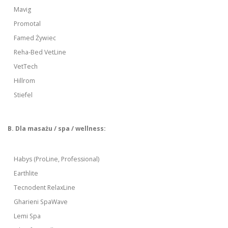
Mavig
Promotal
Famed Żywiec
Reha-Bed VetLine
VetTech
Hillrom
Stiefel
B. Dla masażu / spa / wellness:
Habys (ProLine, Professional)
Earthlite
Tecnodent RelaxLine
Gharieni SpaWave
Lemi Spa