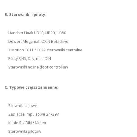
B. Sterowniki i piloty:
Handset Linak HB10, HB20, HB80
Dewert Megamat, OKIN Betadrive
TiMotion TC11 / TC22 sterowniki centralne
Piloty RJ45, DIN, mini-DIN
Sterowniki nożne (foot controller)
C. Typowe części zamienne:
Siłowniki liniowe
Zasilacze impulsowe 24–29V
Kable RJ / DIN / Molex
Sterowniki pilotów