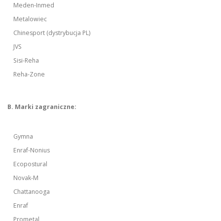
Meden-Inmed
Metalowiec
Chinesport (dystrybucja PL)
JVS
Sisi-Reha
Reha-Zone
B. Marki zagraniczne:
Gymna
Enraf-Nonius
Ecopostural
Novak-M
Chattanooga
Enraf
Prometal