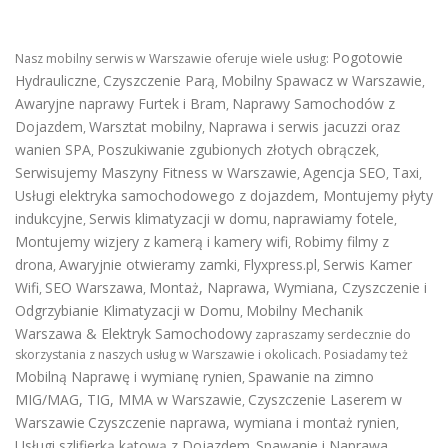
Pogotowie
Nasz mobilny serwis w Warszawie oferuje wiele usług:
Hydrauliczne
Czyszczenie Parą
Mobilny Spawacz w Warszawie
,
,
,
Awaryjne naprawy Furtek i Bram
Naprawy Samochodów z
,
Dojazdem
Warsztat mobilny
Naprawa i serwis jacuzzi oraz
,
,
wanien SPA
Poszukiwanie zgubionych złotych obrączek
,
,
Serwisujemy Maszyny Fitness w Warszawie
Agencja SEO
Taxi
,
,
,
Usługi elektryka samochodowego z dojazdem
,
Montujemy płyty
indukcyjne
Serwis klimatyzacji w domu
naprawiamy fotele
,
,
,
Montujemy wizjery z kamerą i kamery wifi
Robimy filmy z
,
drona
Awaryjnie otwieramy zamki
Flyxpress.pl
Serwis Kamer
,
,
,
Wifi
SEO Warszawa
Montaż, Naprawa, Wymiana, Czyszczenie i
,
,
Odgrzybianie Klimatyzacji w Domu
Mobilny Mechanik
,
Warszawa & Elektryk Samochodowy
zapraszamy serdecznie do
skorzystania z naszych usług w Warszawie i okolicach. Posiadamy też
Mobilną Naprawę i wymianę rynien
Spawanie na zimno
,
MIG/MAG, TIG, MMA w Warszawie
Czyszczenie Laserem w
,
Warszawie
Czyszczenie naprawa, wymiana i montaż rynien
,
Usługi szlifierką kątową z Dojazdem
Spawanie i Naprawa
,