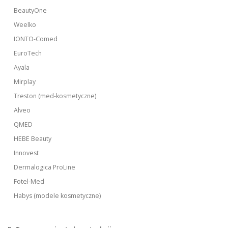
BeautyOne
Weelko
IONTO-Comed
EuroTech
Ayala
Mirplay
Treston (med-kosmetyczne)
Alveo
QMED
HEBE Beauty
Innovest
Dermalogica ProLine
Fotel-Med
Habys (modele kosmetyczne)