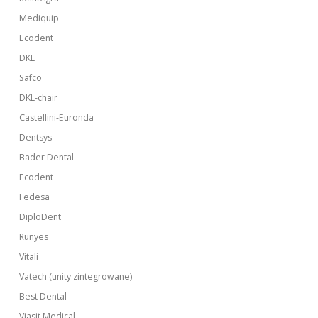
Mediquip
Ecodent
DKL
Safco
DKL-chair
Castellini-Euronda
Dentsys
Bader Dental
Ecodent
Fedesa
DiploDent
Runyes
Vitali
Vatech (unity zintegrowane)
Best Dental
Viasit Medical