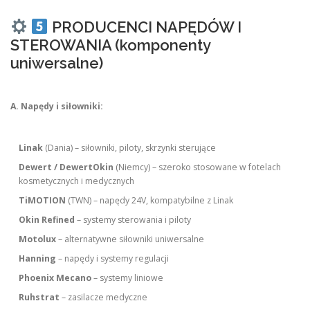
PRODUCENCI NAPĘDÓW I
STEROWANIA (komponenty
uniwersalne)
A. Napędy i siłowniki:
Linak
(Dania) – siłowniki, piloty, skrzynki sterujące
Dewert / DewertOkin
(Niemcy) – szeroko stosowane w fotelach
kosmetycznych i medycznych
TiMOTION
(TWN) – napędy 24V, kompatybilne z Linak
Okin Refined
– systemy sterowania i piloty
Motolux
– alternatywne siłowniki uniwersalne
Hanning
– napędy i systemy regulacji
Phoenix Mecano
– systemy liniowe
Ruhstrat
– zasilacze medyczne