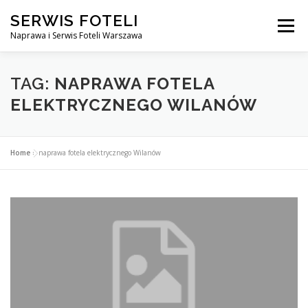
Przejdź
SERWIS FOTELI
do
Menu
treści
Naprawa i Serwis Foteli Warszawa
NAPRAWA FOTELI DENTYSTYCZNE I MEDYCZNE
TAG:
NAPRAWA FOTELA
ELEKTRYCZNEGO WILANÓW
CENNIK USŁUG
O NAS
KONTAKT
Home
»
naprawa fotela elektrycznego Wilanów