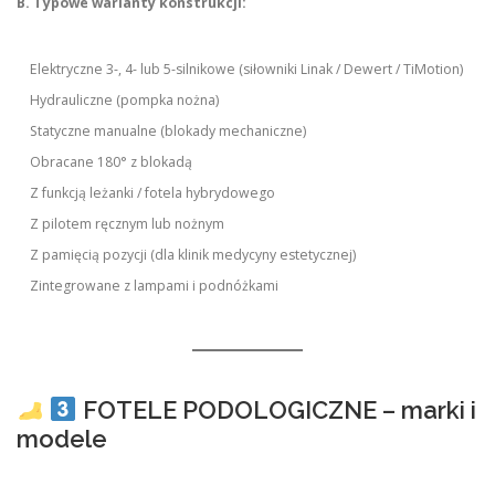
B. Typowe warianty konstrukcji:
Elektryczne 3-, 4- lub 5-silnikowe (siłowniki Linak / Dewert / TiMotion)
Hydrauliczne (pompka nożna)
Statyczne manualne (blokady mechaniczne)
Obracane 180° z blokadą
Z funkcją leżanki / fotela hybrydowego
Z pilotem ręcznym lub nożnym
Z pamięcią pozycji (dla klinik medycyny estetycznej)
Zintegrowane z lampami i podnóżkami
FOTELE PODOLOGICZNE – marki i
modele