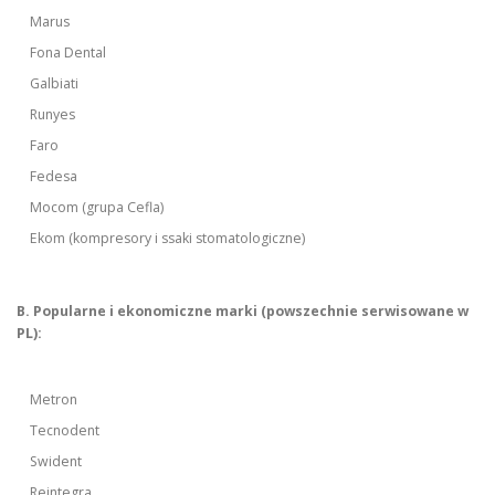
Marus
Fona Dental
Galbiati
Runyes
Faro
Fedesa
Mocom (grupa Cefla)
Ekom (kompresory i ssaki stomatologiczne)
B. Popularne i ekonomiczne marki (powszechnie serwisowane w
PL):
Metron
Tecnodent
Swident
Reintegra