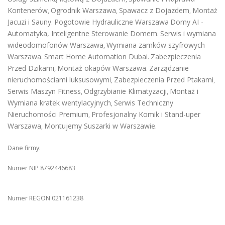
Kontenerów
Ogrodnik Warszawa
Spawacz z Dojazdem
Montaż
,
,
,
Jacuzi i Sauny
Pogotowie Hydrauliczne Warszawa
Domy AI -
.
Automatyka, Inteligentne Sterowanie Domem
Serwis i wymiana
.
wideodomofonów Warszawa
Wymiana zamków szyfrowych
,
Warszawa
Smart Home Automation Dubai
Zabezpieczenia
.
.
Przed Dzikami
Montaż okapów Warszawa
Zarządzanie
,
.
nieruchomościami luksusowymi
Zabezpieczenia Przed Ptakami
,
,
Serwis Maszyn Fitness
Odgrzybianie Klimatyzacji
Montaż i
,
,
Wymiana kratek wentylacyjnych
Serwis Techniczny
,
Nieruchomości Premium
Profesjonalny Komik i Stand-uper
,
Warszawa
Montujemy Suszarki w Warszawie
,
.
Dane firmy:
Numer NIP 8792446683
Numer REGON 021161238