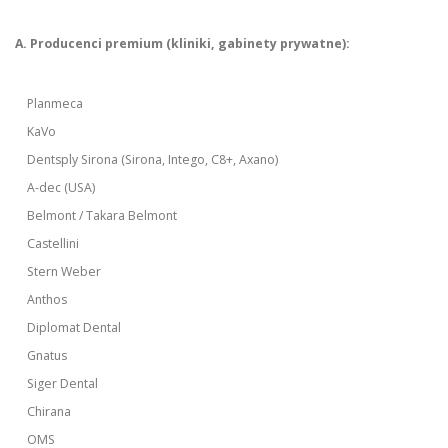
A. Producenci premium (kliniki, gabinety prywatne):
Planmeca
KaVo
Dentsply Sirona (Sirona, Intego, C8+, Axano)
A-dec (USA)
Belmont / Takara Belmont
Castellini
Stern Weber
Anthos
Diplomat Dental
Gnatus
Siger Dental
Chirana
OMS