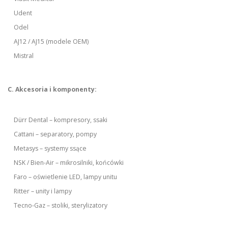
Udent
Odel
AJ12 / AJ15 (modele OEM)
Mistral
C. Akcesoria i komponenty:
Dürr Dental – kompresory, ssaki
Cattani – separatory, pompy
Metasys – systemy ssące
NSK / Bien-Air – mikrosilniki, końcówki
Faro – oświetlenie LED, lampy unitu
Ritter – unity i lampy
Tecno-Gaz – stoliki, sterylizatory