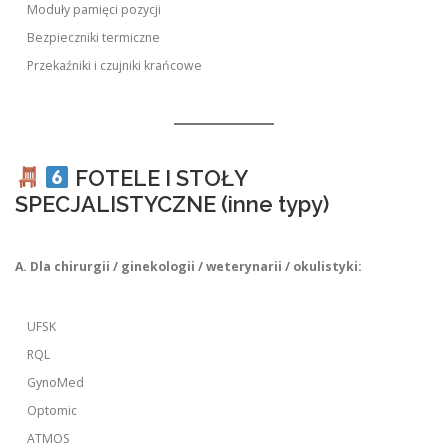
Moduły pamięci pozycji
Bezpieczniki termiczne
Przekaźniki i czujniki krańcowe
FOTELE I STOŁY
SPECJALISTYCZNE (inne typy)
A. Dla chirurgii / ginekologii / weterynarii / okulistyki:
UFSK
RQL
GynoMed
Optomic
ATMOS