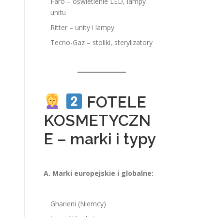
Faro – oświetlenie LED, lampy
unitu
Ritter – unity i lampy
Tecno-Gaz – stoliki, sterylizatory
FOTELE
KOSMETYCZN
E – marki i typy
A. Marki europejskie i globalne:
Gharieni (Niemcy)