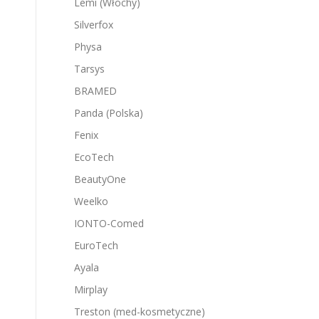
Lemi (Włochy)
Silverfox
Physa
Tarsys
BRAMED
Panda (Polska)
Fenix
EcoTech
BeautyOne
Weelko
IONTO-Comed
EuroTech
Ayala
Mirplay
Treston (med-kosmetyczne)