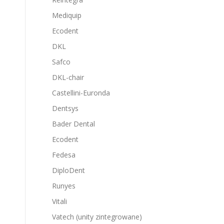
Mediquip
Ecodent
DKL
Safco
DKL-chair
Castellini-Euronda
Dentsys
Bader Dental
Ecodent
Fedesa
DiploDent
Runyes
Vitali
Vatech (unity zintegrowane)