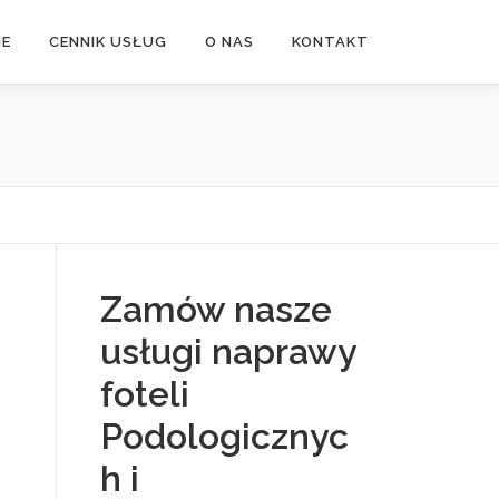
NE
CENNIK USŁUG
O NAS
KONTAKT
Zamów nasze
usługi naprawy
foteli
Podologicznyc
h i