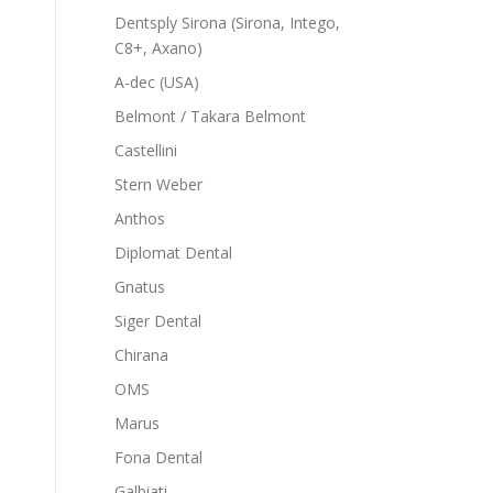
Dentsply Sirona (Sirona, Intego,
C8+, Axano)
A-dec (USA)
Belmont / Takara Belmont
Castellini
Stern Weber
Anthos
Diplomat Dental
Gnatus
Siger Dental
Chirana
OMS
Marus
Fona Dental
Galbiati