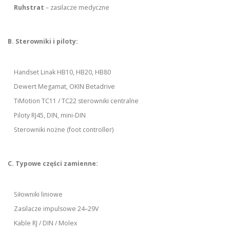
Ruhstrat
– zasilacze medyczne
B. Sterowniki i piloty:
Handset Linak HB10, HB20, HB80
Dewert Megamat, OKIN Betadrive
TiMotion TC11 / TC22 sterowniki centralne
Piloty RJ45, DIN, mini-DIN
Sterowniki nożne (foot controller)
C. Typowe części zamienne:
Siłowniki liniowe
Zasilacze impulsowe 24–29V
Kable RJ / DIN / Molex