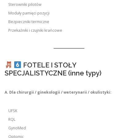
Sterowniki pilotów
Moduły pamięci pozycji
Bezpieczniki termiczne
Przekaźniki i czujniki krańcowe
FOTELE I STOŁY
SPECJALISTYCZNE (inne typy)
A. Dla chirurgii / ginekologii / weterynarii / okulistyki:
UFSK
RQL
GynoMed
Optomic