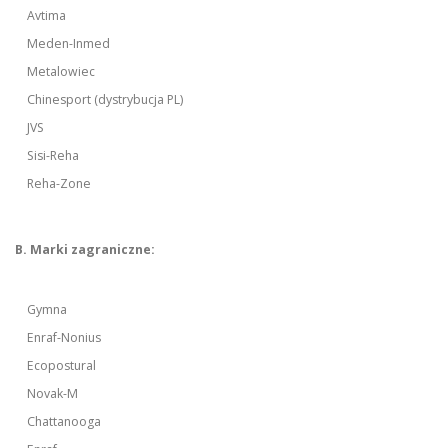
Avtima
Meden-Inmed
Metalowiec
Chinesport (dystrybucja PL)
JVS
Sisi-Reha
Reha-Zone
B. Marki zagraniczne:
Gymna
Enraf-Nonius
Ecopostural
Novak-M
Chattanooga