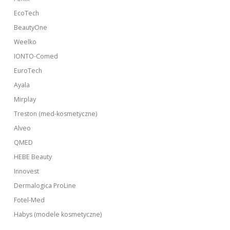
EcoTech
BeautyOne
Weelko
IONTO-Comed
EuroTech
Ayala
Mirplay
Treston (med-kosmetyczne)
Alveo
QMED
HEBE Beauty
Innovest
Dermalogica ProLine
Fotel-Med
Habys (modele kosmetyczne)