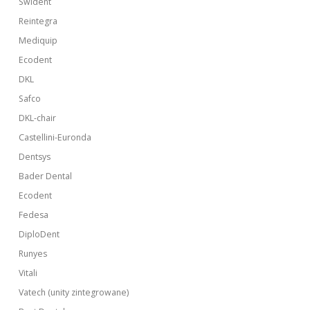
Swident
Reintegra
Mediquip
Ecodent
DKL
Safco
DKL-chair
Castellini-Euronda
Dentsys
Bader Dental
Ecodent
Fedesa
DiploDent
Runyes
Vitali
Vatech (unity zintegrowane)