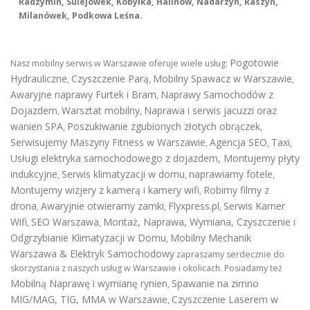
Radzymin, Sulejówek, Kobyłka, Halinów, Nadarzyn, Raszyn,
Milanówek, Podkowa Leśna.
Pogotowie
Nasz mobilny serwis w Warszawie oferuje wiele usług:
Hydrauliczne
Czyszczenie Parą
Mobilny Spawacz w Warszawie
,
,
,
Awaryjne naprawy Furtek i Bram
Naprawy Samochodów z
,
Dojazdem
Warsztat mobilny
Naprawa i serwis jacuzzi oraz
,
,
wanien SPA
Poszukiwanie zgubionych złotych obrączek
,
,
Serwisujemy Maszyny Fitness w Warszawie
Agencja SEO
Taxi
,
,
,
Usługi elektryka samochodowego z dojazdem
,
Montujemy płyty
indukcyjne
Serwis klimatyzacji w domu
naprawiamy fotele
,
,
,
Montujemy wizjery z kamerą i kamery wifi
Robimy filmy z
,
drona
Awaryjnie otwieramy zamki
Flyxpress.pl
Serwis Kamer
,
,
,
Wifi
SEO Warszawa
Montaż, Naprawa, Wymiana, Czyszczenie i
,
,
Odgrzybianie Klimatyzacji w Domu
Mobilny Mechanik
,
Warszawa & Elektryk Samochodowy
zapraszamy serdecznie do
skorzystania z naszych usług w Warszawie i okolicach. Posiadamy też
Mobilną Naprawę i wymianę rynien
Spawanie na zimno
,
MIG/MAG, TIG, MMA w Warszawie
Czyszczenie Laserem w
,