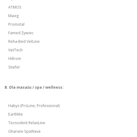
ATMOS
Mavig
Promotal
Famed Żywiec
Reha-Bed VetLine
VetTech
Hillrom
Stiefel
B. Dla masażu / spa / wellness:
Habys (ProLine, Professional)
Earthlite
Tecnodent RelaxLine
Gharieni SpaWave