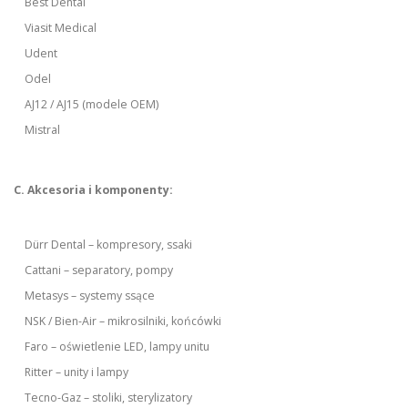
Best Dental
Viasit Medical
Udent
Odel
AJ12 / AJ15 (modele OEM)
Mistral
C. Akcesoria i komponenty:
Dürr Dental – kompresory, ssaki
Cattani – separatory, pompy
Metasys – systemy ssące
NSK / Bien-Air – mikrosilniki, końcówki
Faro – oświetlenie LED, lampy unitu
Ritter – unity i lampy
Tecno-Gaz – stoliki, sterylizatory