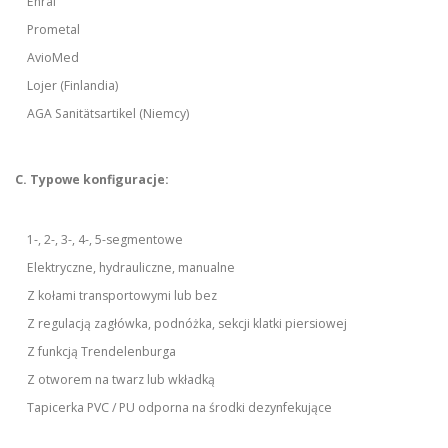
Enraf
Prometal
AvioMed
Lojer (Finlandia)
AGA Sanitätsartikel (Niemcy)
C. Typowe konfiguracje:
1-, 2-, 3-, 4-, 5-segmentowe
Elektryczne, hydrauliczne, manualne
Z kołami transportowymi lub bez
Z regulacją zagłówka, podnóżka, sekcji klatki piersiowej
Z funkcją Trendelenburga
Z otworem na twarz lub wkładką
Tapicerka PVC / PU odporna na środki dezynfekujące