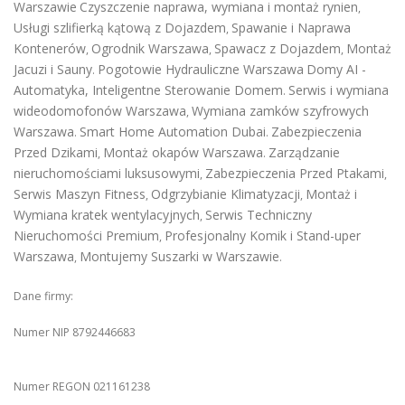
Warszawie
Czyszczenie naprawa, wymiana i montaż rynien
,
Usługi szlifierką kątową z Dojazdem
Spawanie i Naprawa
,
Kontenerów
Ogrodnik Warszawa
Spawacz z Dojazdem
Montaż
,
,
,
Jacuzi i Sauny
Pogotowie Hydrauliczne Warszawa
Domy AI -
.
Automatyka, Inteligentne Sterowanie Domem
Serwis i wymiana
.
wideodomofonów Warszawa
Wymiana zamków szyfrowych
,
Warszawa
Smart Home Automation Dubai
Zabezpieczenia
.
.
Przed Dzikami
Montaż okapów Warszawa
Zarządzanie
,
.
nieruchomościami luksusowymi
Zabezpieczenia Przed Ptakami
,
,
Serwis Maszyn Fitness
Odgrzybianie Klimatyzacji
Montaż i
,
,
Wymiana kratek wentylacyjnych
Serwis Techniczny
,
Nieruchomości Premium
Profesjonalny Komik i Stand-uper
,
Warszawa
Montujemy Suszarki w Warszawie
,
.
Dane firmy:
Numer NIP 8792446683
Numer REGON 021161238