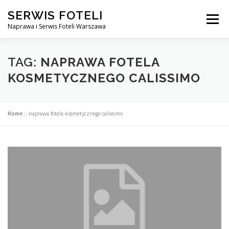
Przejdź
SERWIS FOTELI
do
Menu
treści
Naprawa i Serwis Foteli Warszawa
NAPRAWA FOTELI DENTYSTYCZNE I MEDYCZNE
TAG:
NAPRAWA FOTELA
KOSMETYCZNEGO CALISSIMO
CENNIK USŁUG
O NAS
KONTAKT
Home
»
naprawa fotela kosmetycznego calissimo