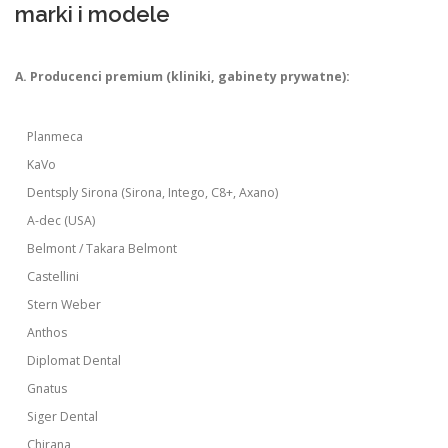
marki i modele
A. Producenci premium (kliniki, gabinety prywatne):
Planmeca
KaVo
Dentsply Sirona (Sirona, Intego, C8+, Axano)
A-dec (USA)
Belmont / Takara Belmont
Castellini
Stern Weber
Anthos
Diplomat Dental
Gnatus
Siger Dental
Chirana