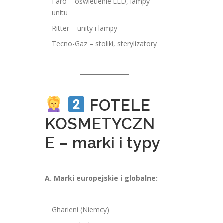
Faro – oświetlenie LED, lampy
unitu
Ritter – unity i lampy
Tecno-Gaz – stoliki, sterylizatory
FOTELE
KOSMETYCZN
E – marki i typy
A. Marki europejskie i globalne:
Gharieni (Niemcy)