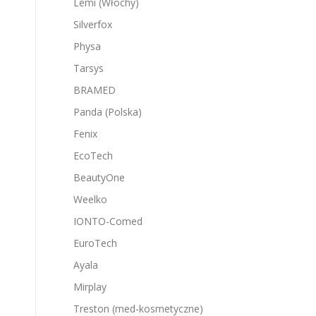
Lemi (Włochy)
Silverfox
Physa
Tarsys
BRAMED
Panda (Polska)
Fenix
EcoTech
BeautyOne
Weelko
IONTO-Comed
EuroTech
Ayala
Mirplay
Treston (med-kosmetyczne)