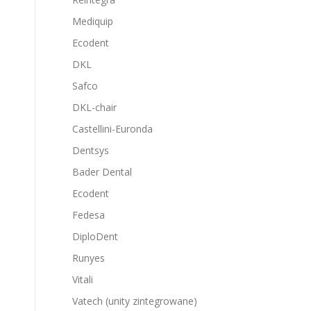
Mediquip
Ecodent
DKL
Safco
DKL-chair
Castellini-Euronda
Dentsys
Bader Dental
Ecodent
Fedesa
DiploDent
Runyes
Vitali
Vatech (unity zintegrowane)