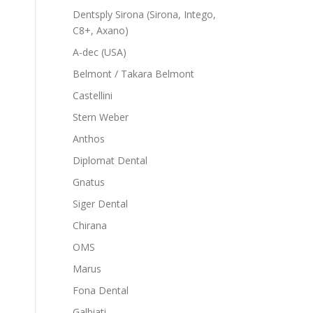
Dentsply Sirona (Sirona, Intego,
C8+, Axano)
A-dec (USA)
Belmont / Takara Belmont
Castellini
Stern Weber
Anthos
Diplomat Dental
Gnatus
Siger Dental
Chirana
OMS
Marus
Fona Dental
Galbiati