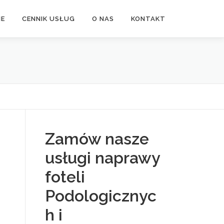
NE
CENNIK USŁUG
O NAS
KONTAKT
Zamów nasze
usługi naprawy
foteli
Podologicznyc
h i