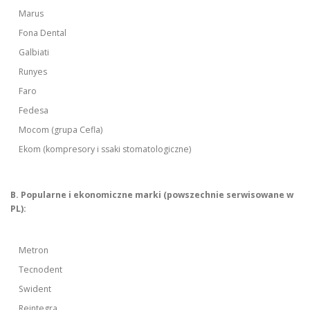
Marus
Fona Dental
Galbiati
Runyes
Faro
Fedesa
Mocom (grupa Cefla)
Ekom (kompresory i ssaki stomatologiczne)
B. Popularne i ekonomiczne marki (powszechnie serwisowane w
PL):
Metron
Tecnodent
Swident
Reintegra