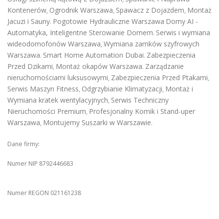
Kontenerów
Ogrodnik Warszawa
Spawacz z Dojazdem
Montaż
,
,
,
Jacuzi i Sauny
Pogotowie Hydrauliczne Warszawa
Domy AI -
.
Automatyka, Inteligentne Sterowanie Domem
Serwis i wymiana
.
wideodomofonów Warszawa
Wymiana zamków szyfrowych
,
Warszawa
Smart Home Automation Dubai
Zabezpieczenia
.
.
Przed Dzikami
Montaż okapów Warszawa
Zarządzanie
,
.
nieruchomościami luksusowymi
Zabezpieczenia Przed Ptakami
,
,
Serwis Maszyn Fitness
Odgrzybianie Klimatyzacji
Montaż i
,
,
Wymiana kratek wentylacyjnych
Serwis Techniczny
,
Nieruchomości Premium
Profesjonalny Komik i Stand-uper
,
Warszawa
Montujemy Suszarki w Warszawie
,
.
Dane firmy:
Numer NIP 8792446683
Numer REGON 021161238