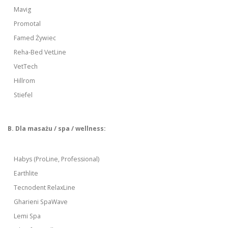
Mavig
Promotal
Famed Żywiec
Reha-Bed VetLine
VetTech
Hillrom
Stiefel
B. Dla masażu / spa / wellness:
Habys (ProLine, Professional)
Earthlite
Tecnodent RelaxLine
Gharieni SpaWave
Lemi Spa