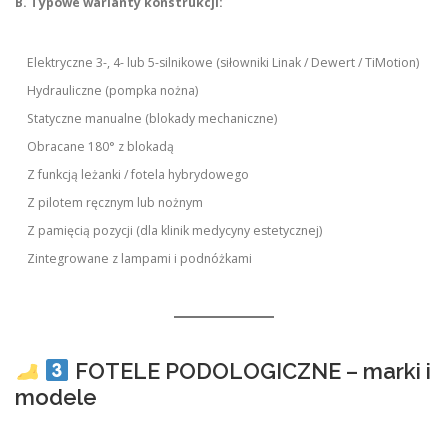
B. Typowe warianty konstrukcji:
Elektryczne 3-, 4- lub 5-silnikowe (siłowniki Linak / Dewert / TiMotion)
Hydrauliczne (pompka nożna)
Statyczne manualne (blokady mechaniczne)
Obracane 180° z blokadą
Z funkcją leżanki / fotela hybrydowego
Z pilotem ręcznym lub nożnym
Z pamięcią pozycji (dla klinik medycyny estetycznej)
Zintegrowane z lampami i podnóżkami
FOTELE PODOLOGICZNE – marki i
modele