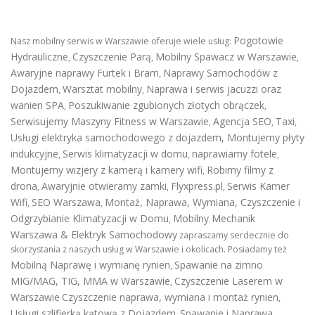
Pogotowie
Nasz mobilny serwis w Warszawie oferuje wiele usług:
Hydrauliczne
Czyszczenie Parą
Mobilny Spawacz w Warszawie
,
,
,
Awaryjne naprawy Furtek i Bram
Naprawy Samochodów z
,
Dojazdem
Warsztat mobilny
Naprawa i serwis jacuzzi oraz
,
,
wanien SPA
Poszukiwanie zgubionych złotych obrączek
,
,
Serwisujemy Maszyny Fitness w Warszawie
Agencja SEO
Taxi
,
,
,
Usługi elektryka samochodowego z dojazdem
,
Montujemy płyty
indukcyjne
Serwis klimatyzacji w domu
naprawiamy fotele
,
,
,
Montujemy wizjery z kamerą i kamery wifi
Robimy filmy z
,
drona
Awaryjnie otwieramy zamki
Flyxpress.pl
Serwis Kamer
,
,
,
Wifi
SEO Warszawa
Montaż, Naprawa, Wymiana, Czyszczenie i
,
,
Odgrzybianie Klimatyzacji w Domu
Mobilny Mechanik
,
Warszawa & Elektryk Samochodowy
zapraszamy serdecznie do
skorzystania z naszych usług w Warszawie i okolicach. Posiadamy też
Mobilną Naprawę i wymianę rynien
Spawanie na zimno
,
MIG/MAG, TIG, MMA w Warszawie
Czyszczenie Laserem w
,
Warszawie
Czyszczenie naprawa, wymiana i montaż rynien
,
Usługi szlifierką kątową z Dojazdem
Spawanie i Naprawa
,