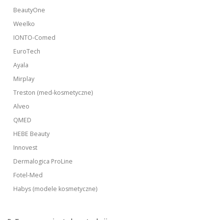
BeautyOne
Weelko
IONTO-Comed
EuroTech
Ayala
Mirplay
Treston (med-kosmetyczne)
Alveo
QMED
HEBE Beauty
Innovest
Dermalogica ProLine
Fotel-Med
Habys (modele kosmetyczne)