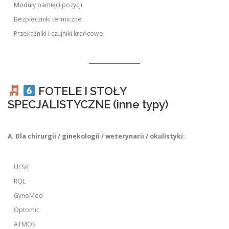
Moduły pamięci pozycji
Bezpieczniki termiczne
Przekaźniki i czujniki krańcowe
FOTELE I STOŁY
SPECJALISTYCZNE (inne typy)
A. Dla chirurgii / ginekologii / weterynarii / okulistyki:
UFSK
RQL
GynoMed
Optomic
ATMOS