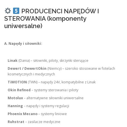
PRODUCENCI NAPĘDÓW I
STEROWANIA (komponenty
uniwersalne)
A. Napędy i siłowniki:
Linak
(Dania) – siłowniki, piloty, skrzynki sterujące
Dewert / DewertOkin
(Niemcy) – szeroko stosowane w fotelach
kosmetycznych i medycznych
TiMOTION
(TWN) – napędy 24V, kompatybilne z Linak
Okin Refined
– systemy sterowania i piloty
Motolux
– alternatywne siłowniki uniwersalne
Hanning
– napędy i systemy regulacji
Phoenix Mecano
– systemy liniowe
Ruhstrat
– zasilacze medyczne