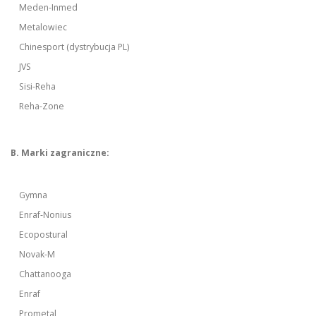
Meden-Inmed
Metalowiec
Chinesport (dystrybucja PL)
JVS
Sisi-Reha
Reha-Zone
B. Marki zagraniczne:
Gymna
Enraf-Nonius
Ecopostural
Novak-M
Chattanooga
Enraf
Prometal