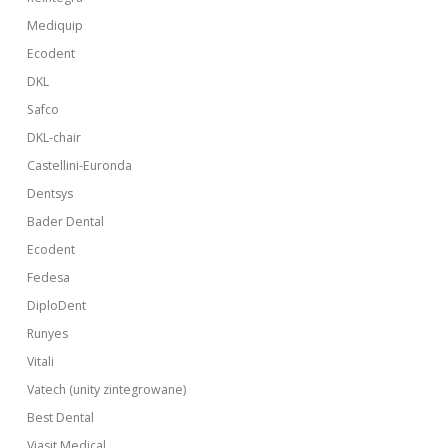
Mediquip
Ecodent
DKL
Safco
DKL-chair
Castellini-Euronda
Dentsys
Bader Dental
Ecodent
Fedesa
DiploDent
Runyes
Vitali
Vatech (unity zintegrowane)
Best Dental
Viasit Medical