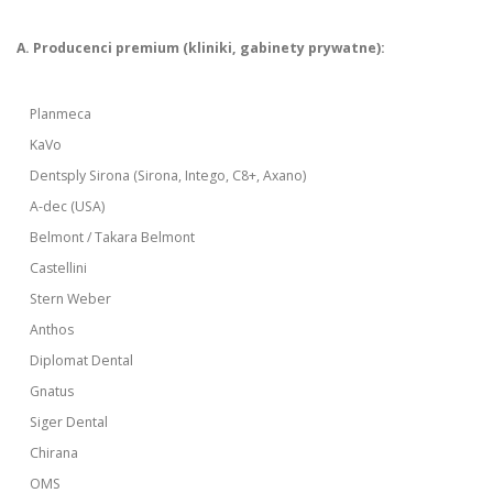
A. Producenci premium (kliniki, gabinety prywatne):
Planmeca
KaVo
Dentsply Sirona (Sirona, Intego, C8+, Axano)
A-dec (USA)
Belmont / Takara Belmont
Castellini
Stern Weber
Anthos
Diplomat Dental
Gnatus
Siger Dental
Chirana
OMS