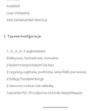
AvioMed
Lojer (Finlandia)
AGA Sanitätsartikel (Niemcy)
C. Typowe konfiguracje:
1-, 2-, 3-, 4-, 5-segmentowe
Elektryczne, hydrauliczne, manualne
Z kołami transportowymi lub bez
Z regulacją zagłówka, podnóżka, sekcji klatki piersiowej
Z funkcją Trendelenburga
Z otworem na twarz lub wkładką
Tapicerka PVC / PU odporna na środki dezynfekujące