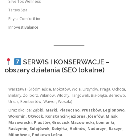
Silverfox Wellness
Tarsys Spa
Physa ComfortLine
Innovest Balance
SERWIS I KONSERWACJE –
obszary działania (SEO lokalne)
Warszawa (Śródmieście, Mokotów, Wola, Ursynów, Praga, Ochota,
Bielany, Żoliborz, Wilanów, Włochy, Targówek, Białołęka, Bemowo,
Ursus, Rembertów, Wawer, Wesoła)
Oraz okolice:
Ząbki, Marki, Piaseczno, Pruszków, Legionowo,
Wołomin, Otwock, Konstancin-Jeziorna, Józefów, Mińsk
Mazowiecki, Piastów, Grodzisk Mazowiecki, Łomianki,
Radzymin, Sulejówek, Kobyłka, Halinów, Nadarzyn, Raszyn,
Milanówek, Podkowa Leśna.