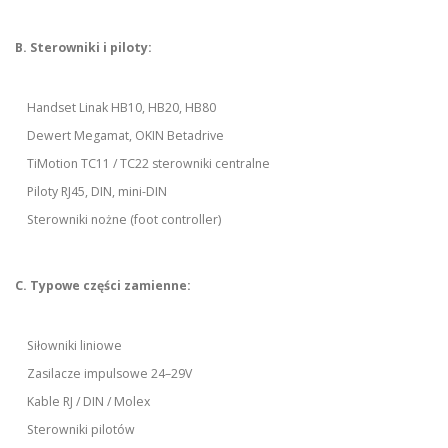
B. Sterowniki i piloty:
Handset Linak HB10, HB20, HB80
Dewert Megamat, OKIN Betadrive
TiMotion TC11 / TC22 sterowniki centralne
Piloty RJ45, DIN, mini-DIN
Sterowniki nożne (foot controller)
C. Typowe części zamienne:
Siłowniki liniowe
Zasilacze impulsowe 24–29V
Kable RJ / DIN / Molex
Sterowniki pilotów