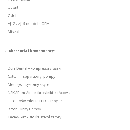
Udent
Odel
AJ12 / AJ15 (modele OEM)
Mistral
C. Akcesoria i komponenty:
Dürr Dental – kompresory, ssaki
Cattani – separatory, pompy
Metasys – systemy ssące
NSK / Bien-Air – mikrosilniki, końcówki
Faro – oświetlenie LED, lampy unitu
Ritter – unity i lampy
Tecno-Gaz – stoliki, sterylizatory