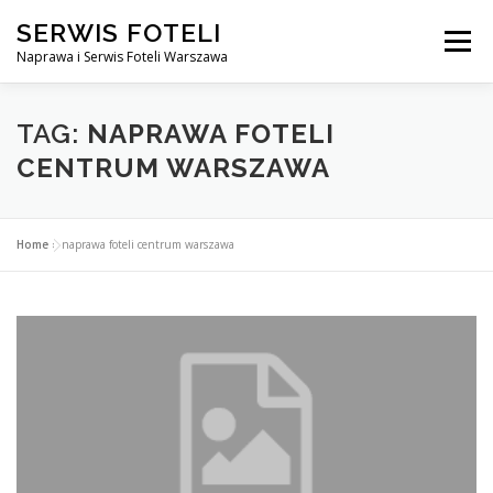
Przejdź
SERWIS FOTELI
do
Menu
treści
Naprawa i Serwis Foteli Warszawa
NAPRAWA FOTELI DENTYSTYCZNE I MEDYCZNE
TAG:
NAPRAWA FOTELI
CENTRUM WARSZAWA
CENNIK USŁUG
O NAS
KONTAKT
Home
»
naprawa foteli centrum warszawa