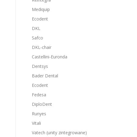
Mediquip
Ecodent
DKL
Safco
DKL-chair
Castellini-Euronda
Dentsys
Bader Dental
Ecodent
Fedesa
DiploDent
Runyes
Vitali
Vatech (unity zintegrowane)