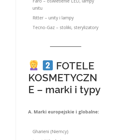
Faro – oświetlenie LED, lampy
unitu
Ritter – unity i lampy
Tecno-Gaz – stoliki, sterylizatory
FOTELE
KOSMETYCZN
E – marki i typy
A. Marki europejskie i globalne:
Gharieni (Niemcy)