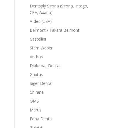
Dentsply Sirona (Sirona, Intego,
C8+, Axano)
A-dec (USA)
Belmont / Takara Belmont
Castellini
Stern Weber
Anthos
Diplomat Dental
Gnatus
Siger Dental
Chirana
OMS
Marus
Fona Dental
Galbiati