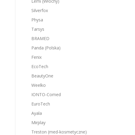
Lemi (Włochy)
Silverfox
Physa
Tarsys
BRAMED
Panda (Polska)
Fenix
EcoTech
BeautyOne
Weelko
IONTO-Comed
EuroTech
Ayala
Mirplay
Treston (med-kosmetyczne)