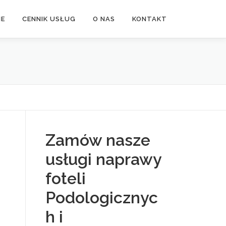
NE
CENNIK USŁUG
O NAS
KONTAKT
Zamów nasze
usługi naprawy
foteli
Podologicznyc
h i