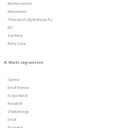
Meden-Inmed
Metalowiec
Chinesport (dystrybucja PL)
JVS
Sisi-Reha
Reha-Zone
B. Marki zagraniczne:
Gymna
Enraf-Nonius
Ecopostural
Novak-M
Chattanooga
Enraf
Prometal