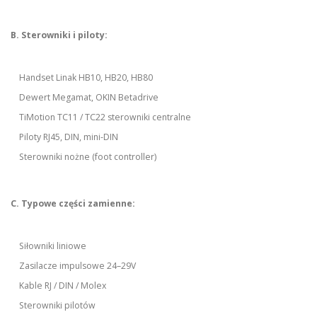
B. Sterowniki i piloty:
Handset Linak HB10, HB20, HB80
Dewert Megamat, OKIN Betadrive
TiMotion TC11 / TC22 sterowniki centralne
Piloty RJ45, DIN, mini-DIN
Sterowniki nożne (foot controller)
C. Typowe części zamienne:
Siłowniki liniowe
Zasilacze impulsowe 24–29V
Kable RJ / DIN / Molex
Sterowniki pilotów