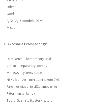
Udent
Odel
AJ12 / AJ15 (modele OEM)
Mistral
C. Akcesoria i komponenty:
Dürr Dental – kompresory, ssaki
Cattani – separatory, pompy
Metasys – systemy ssące
NSK / Bien-Air – mikrosilniki, końcówki
Faro – oświetlenie LED, lampy unitu
Ritter – unity i lampy
Tecno-Gaz – stoliki, sterylizatory