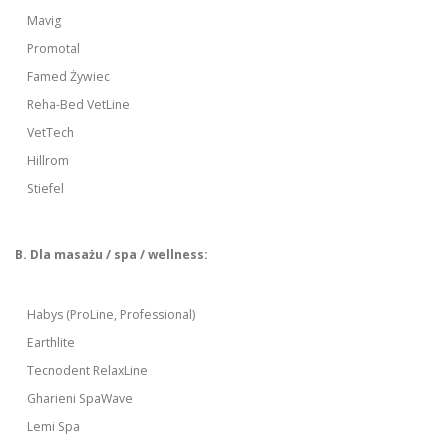
Mavig
Promotal
Famed Żywiec
Reha-Bed VetLine
VetTech
Hillrom
Stiefel
B. Dla masażu / spa / wellness:
Habys (ProLine, Professional)
Earthlite
Tecnodent RelaxLine
Gharieni SpaWave
Lemi Spa