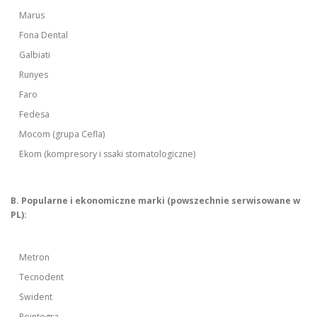
Marus
Fona Dental
Galbiati
Runyes
Faro
Fedesa
Mocom (grupa Cefla)
Ekom (kompresory i ssaki stomatologiczne)
B. Popularne i ekonomiczne marki (powszechnie serwisowane w
PL):
Metron
Tecnodent
Swident
Reintegra