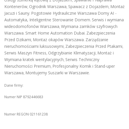
,
Kontenerów
Ogrodnik Warszawa
Spawacz z Dojazdem
Montaż
,
,
,
Jacuzi i Sauny
Pogotowie Hydrauliczne Warszawa
Domy AI -
.
Automatyka, Inteligentne Sterowanie Domem
Serwis i wymiana
.
wideodomofonów Warszawa
Wymiana zamków szyfrowych
,
Warszawa
Smart Home Automation Dubai
Zabezpieczenia
.
.
Przed Dzikami
Montaż okapów Warszawa
Zarządzanie
,
.
nieruchomościami luksusowymi
Zabezpieczenia Przed Ptakami
,
,
Serwis Maszyn Fitness
Odgrzybianie Klimatyzacji
Montaż i
,
,
Wymiana kratek wentylacyjnych
Serwis Techniczny
,
Nieruchomości Premium
Profesjonalny Komik i Stand-uper
,
Warszawa
Montujemy Suszarki w Warszawie
,
.
Dane firmy:
Numer NIP 8792446683
Numer REGON 021161238