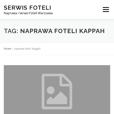
Przejdź
SERWIS FOTELI
do
Menu
treści
Naprawa i Serwis Foteli Warszawa
NAPRAWA FOTELI DENTYSTYCZNE I MEDYCZNE
TAG:
NAPRAWA FOTELI KAPPAH
CENNIK USŁUG
O NAS
KONTAKT
Home
»
naprawa foteli kappah