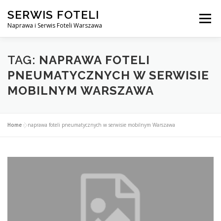
Przejdź
SERWIS FOTELI
do
Menu
treści
Naprawa i Serwis Foteli Warszawa
NAPRAWA FOTELI DENTYSTYCZNE I MEDYCZNE
TAG:
NAPRAWA FOTELI
PNEUMATYCZNYCH W SERWISIE
MOBILNYM WARSZAWA
CENNIK USŁUG
O NAS
KONTAKT
Home
»
naprawa foteli pneumatycznych w serwisie mobilnym Warszawa