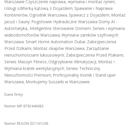
Warszawie
Czyszczenie naprawa, wymiana i montaż rynien
,
Usługi szlifierką kątową z Dojazdem
Spawanie i Naprawa
,
Kontenerów
Ogrodnik Warszawa
Spawacz z Dojazdem
Montaż
,
,
,
Jacuzi i Sauny
Pogotowie Hydrauliczne Warszawa
Domy AI -
.
Automatyka, Inteligentne Sterowanie Domem
Serwis i wymiana
.
wideodomofonów Warszawa
Wymiana zamków szyfrowych
,
Warszawa
Smart Home Automation Dubai
Zabezpieczenia
.
.
Przed Dzikami
Montaż okapów Warszawa
Zarządzanie
,
.
nieruchomościami luksusowymi
Zabezpieczenia Przed Ptakami
,
,
Serwis Maszyn Fitness
Odgrzybianie Klimatyzacji
Montaż i
,
,
Wymiana kratek wentylacyjnych
Serwis Techniczny
,
Nieruchomości Premium
Profesjonalny Komik i Stand-uper
,
Warszawa
Montujemy Suszarki w Warszawie
,
.
Dane firmy:
Numer NIP 8792446683
Numer REGON 021161238