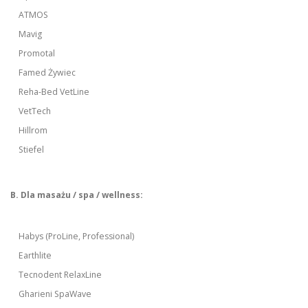
ATMOS
Mavig
Promotal
Famed Żywiec
Reha-Bed VetLine
VetTech
Hillrom
Stiefel
B. Dla masażu / spa / wellness:
Habys (ProLine, Professional)
Earthlite
Tecnodent RelaxLine
Gharieni SpaWave