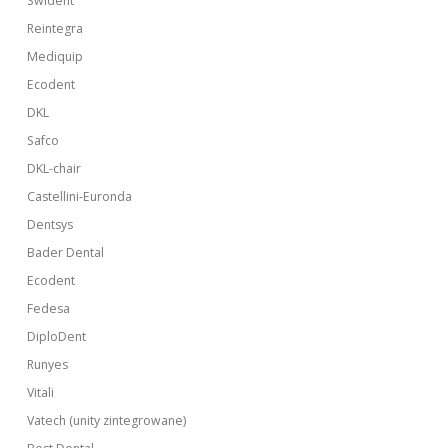
Swident
Reintegra
Mediquip
Ecodent
DKL
Safco
DKL-chair
Castellini-Euronda
Dentsys
Bader Dental
Ecodent
Fedesa
DiploDent
Runyes
Vitali
Vatech (unity zintegrowane)