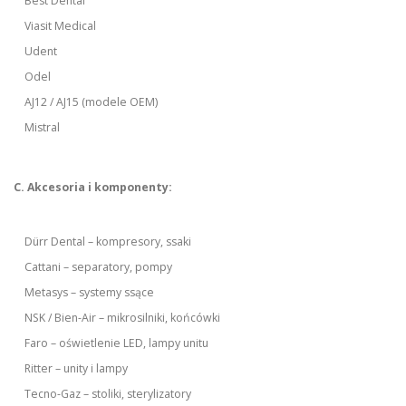
Best Dental
Viasit Medical
Udent
Odel
AJ12 / AJ15 (modele OEM)
Mistral
C. Akcesoria i komponenty:
Dürr Dental – kompresory, ssaki
Cattani – separatory, pompy
Metasys – systemy ssące
NSK / Bien-Air – mikrosilniki, końcówki
Faro – oświetlenie LED, lampy unitu
Ritter – unity i lampy
Tecno-Gaz – stoliki, sterylizatory