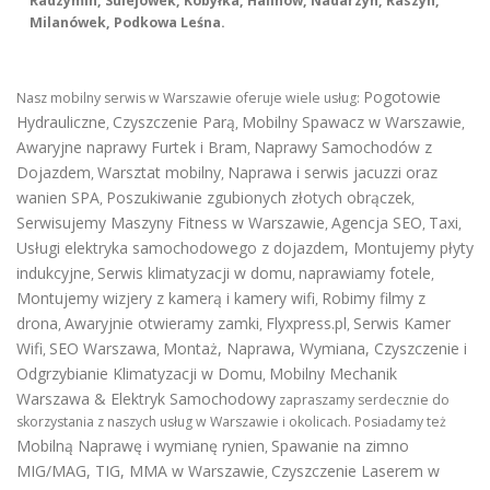
Radzymin, Sulejówek, Kobyłka, Halinów, Nadarzyn, Raszyn,
Milanówek, Podkowa Leśna.
Pogotowie
Nasz mobilny serwis w Warszawie oferuje wiele usług:
Hydrauliczne
Czyszczenie Parą
Mobilny Spawacz w Warszawie
,
,
,
Awaryjne naprawy Furtek i Bram
Naprawy Samochodów z
,
Dojazdem
Warsztat mobilny
Naprawa i serwis jacuzzi oraz
,
,
wanien SPA
Poszukiwanie zgubionych złotych obrączek
,
,
Serwisujemy Maszyny Fitness w Warszawie
Agencja SEO
Taxi
,
,
,
Usługi elektryka samochodowego z dojazdem
,
Montujemy płyty
indukcyjne
Serwis klimatyzacji w domu
naprawiamy fotele
,
,
,
Montujemy wizjery z kamerą i kamery wifi
Robimy filmy z
,
drona
Awaryjnie otwieramy zamki
Flyxpress.pl
Serwis Kamer
,
,
,
Wifi
SEO Warszawa
Montaż, Naprawa, Wymiana, Czyszczenie i
,
,
Odgrzybianie Klimatyzacji w Domu
Mobilny Mechanik
,
Warszawa & Elektryk Samochodowy
zapraszamy serdecznie do
skorzystania z naszych usług w Warszawie i okolicach. Posiadamy też
Mobilną Naprawę i wymianę rynien
Spawanie na zimno
,
MIG/MAG, TIG, MMA w Warszawie
Czyszczenie Laserem w
,