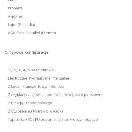
Prometal
AvioMed
Lojer (Finlandia)
AGA Sanitätsartikel (Niemcy)
C. Typowe konfiguracje:
1-, 2-, 3-, 4-, 5-segmentowe
Elektryczne, hydrauliczne, manualne
Z kołami transportowymi lub bez
Z regulacją zagłówka, podnóżka, sekcji klatki piersiowej
Z funkcją Trendelenburga
Z otworem na twarz lub wkładką
Tapicerka PVC / PU odporna na środki dezynfekujące