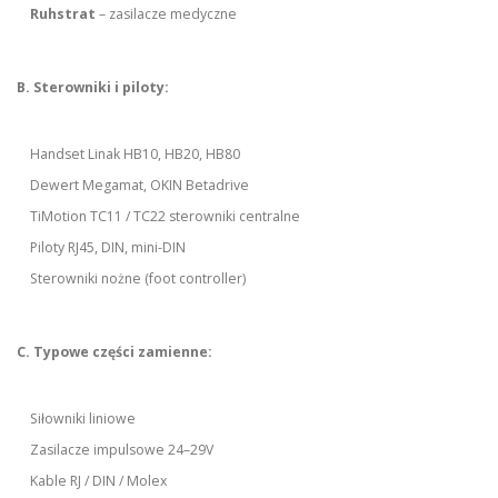
Ruhstrat
– zasilacze medyczne
B. Sterowniki i piloty:
Handset Linak HB10, HB20, HB80
Dewert Megamat, OKIN Betadrive
TiMotion TC11 / TC22 sterowniki centralne
Piloty RJ45, DIN, mini-DIN
Sterowniki nożne (foot controller)
C. Typowe części zamienne:
Siłowniki liniowe
Zasilacze impulsowe 24–29V
Kable RJ / DIN / Molex