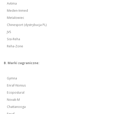
Avtima
Meden-Inmed
Metalowiec
Chinesport (dystrybucja PL)
JVS
Sisi-Reha
Reha-Zone
B. Marki zagraniczne:
Gymna
Enraf-Nonius
Ecopostural
Novak-M
Chattanooga
Enraf