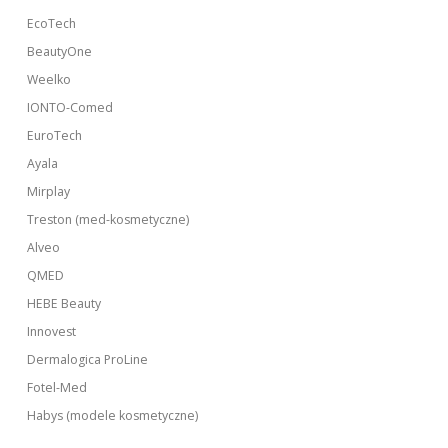
EcoTech
BeautyOne
Weelko
IONTO-Comed
EuroTech
Ayala
Mirplay
Treston (med-kosmetyczne)
Alveo
QMED
HEBE Beauty
Innovest
Dermalogica ProLine
Fotel-Med
Habys (modele kosmetyczne)