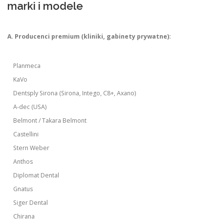
marki i modele
A. Producenci premium (kliniki, gabinety prywatne):
Planmeca
KaVo
Dentsply Sirona (Sirona, Intego, C8+, Axano)
A-dec (USA)
Belmont / Takara Belmont
Castellini
Stern Weber
Anthos
Diplomat Dental
Gnatus
Siger Dental
Chirana