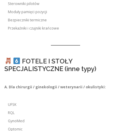
Sterowniki pilotów
Moduły pamięci pozycji
Bezpieczniki termiczne
Przekaźniki i czujniki krańcowe
FOTELE I STOŁY
SPECJALISTYCZNE (inne typy)
A. Dla chirurgii / ginekologii / weterynarii / okulistyki:
UFSK
RQL
GynoMed
Optomic