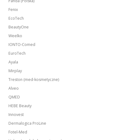
Panda (Polska)
Fenix
EcoTech
BeautyOne
Weelko
IONTO-Comed
EuroTech
Ayala
Mirplay
Treston (med-kosmetyczne)
Alveo
QMED
HEBE Beauty
Innovest
Dermalogica ProLine
Fotel-Med