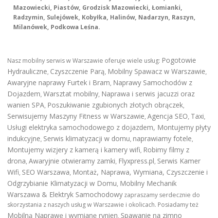
Mazowiecki, Piastów, Grodzisk Mazowiecki, Łomianki,
Radzymin, Sulejówek, Kobyłka, Halinów, Nadarzyn, Raszyn,
Milanówek, Podkowa Leśna.
Pogotowie
Nasz mobilny serwis w Warszawie oferuje wiele usług:
Hydrauliczne
Czyszczenie Parą
Mobilny Spawacz w Warszawie
,
,
,
Awaryjne naprawy Furtek i Bram
Naprawy Samochodów z
,
Dojazdem
Warsztat mobilny
Naprawa i serwis jacuzzi oraz
,
,
wanien SPA
Poszukiwanie zgubionych złotych obrączek
,
,
Serwisujemy Maszyny Fitness w Warszawie
Agencja SEO
Taxi
,
,
,
Usługi elektryka samochodowego z dojazdem
,
Montujemy płyty
indukcyjne
Serwis klimatyzacji w domu
naprawiamy fotele
,
,
,
Montujemy wizjery z kamerą i kamery wifi
Robimy filmy z
,
drona
Awaryjnie otwieramy zamki
Flyxpress.pl
Serwis Kamer
,
,
,
Wifi
SEO Warszawa
Montaż, Naprawa, Wymiana, Czyszczenie i
,
,
Odgrzybianie Klimatyzacji w Domu
Mobilny Mechanik
,
Warszawa & Elektryk Samochodowy
zapraszamy serdecznie do
skorzystania z naszych usług w Warszawie i okolicach. Posiadamy też
Mobilną Naprawę i wymianę rynien
Spawanie na zimno
,