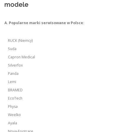
modele
A. Popularne marki serwisowane w Polsce:
RUCK (Niemcy)
Suda
Capron Medical
Silverfox
Panda
Lemi
BRAMED
EcoTech
Physa
Weelko
Ayala
Nova-Footcare