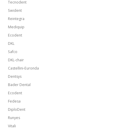
Tecnodent
Swident
Reintegra
Mediquip
Ecodent
DKL
Safco
DKL-chair
Castellini-Euronda
Dentsys
Bader Dental
Ecodent
Fedesa
DiploDent
Runyes
Vitali