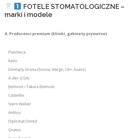
FOTELE STOMATOLOGICZNE –
marki i modele
A. Producenci premium (kliniki, gabinety prywatne):
Planmeca
KaVo
Dentsply Sirona (Sirona, Intego, C8+, Axano)
A-dec (USA)
Belmont / Takara Belmont
Castellini
Stern Weber
Anthos
Diplomat Dental
Gnatus