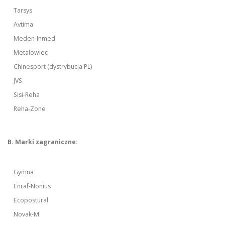
Tarsys
Avtima
Meden-Inmed
Metalowiec
Chinesport (dystrybucja PL)
JVS
Sisi-Reha
Reha-Zone
B. Marki zagraniczne:
Gymna
Enraf-Nonius
Ecopostural
Novak-M