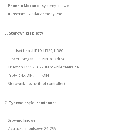
Phoenix Mecano
– systemy liniowe
Ruhstrat
– zasilacze medyczne
B. Sterowniki i piloty:
Handset Linak HB10, HB20, HB80
Dewert Megamat, OKIN Betadrive
TiMotion TC11 / TC22 sterowniki centralne
Piloty RJ45, DIN, mini-DIN
Sterowniki nożne (foot controller)
C. Typowe części zamienne:
Siłowniki liniowe
Zasilacze impulsowe 24–29V