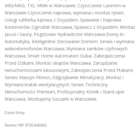
MIG/MAG, TIG, MMA w Warszawie
Czyszczenie Laserem w
,
Warszawie
Czyszczenie naprawa, wymiana i montaż rynien
,
Usługi szlifierką kątową z Dojazdem
Spawanie i Naprawa
,
Kontenerów
Ogrodnik Warszawa
Spawacz z Dojazdem
Montaż
,
,
,
Jacuzi i Sauny
Pogotowie Hydrauliczne Warszawa
Domy AI -
.
Automatyka, Inteligentne Sterowanie Domem
Serwis i wymiana
.
wideodomofonów Warszawa
Wymiana zamków szyfrowych
,
Warszawa
Smart Home Automation Dubai
Zabezpieczenia
.
.
Przed Dzikami
Montaż okapów Warszawa
Zarządzanie
,
.
nieruchomościami luksusowymi
Zabezpieczenia Przed Ptakami
,
,
Serwis Maszyn Fitness
Odgrzybianie Klimatyzacji
Montaż i
,
,
Wymiana kratek wentylacyjnych
Serwis Techniczny
,
Nieruchomości Premium
Profesjonalny Komik i Stand-uper
,
Warszawa
Montujemy Suszarki w Warszawie
,
.
Dane firmy:
Numer NIP 8792446683