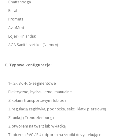
Chattanooga
Enraf
Prometal
AvioMed
Lojer (Finlandia)
AGA Sanitätsartikel (Niemcy)
C. Typowe konfiguracje:
1-, 2-, 3-, 4-, 5-segmentowe
Elektryczne, hydrauliczne, manualne
Z kołami transportowymi lub bez
Z regulacją zagłówka, podnóżka, sekcji klatki piersiowej
Z funkcją Trendelenburga
Z otworem na twarz lub wkładką
Tapicerka PVC / PU odporna na środki dezynfekujące