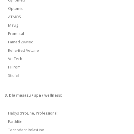
GynoMed
Optomic
ATMOS
Mavig
Promotal
Famed Żywiec
Reha-Bed VetLine
VetTech
Hillrom
Stiefel
B. Dla masażu / spa / wellness:
Habys (ProLine, Professional)
Earthlite
Tecnodent RelaxLine