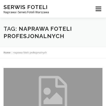
Przejdź
SERWIS FOTELI
do
Menu
treści
Naprawa i Serwis Foteli Warszawa
NAPRAWA FOTELI DENTYSTYCZNE I MEDYCZNE
TAG:
NAPRAWA FOTELI
PROFESJONALNYCH
CENNIK USŁUG
O NAS
KONTAKT
Home
»
naprawa foteli profesjonalnych