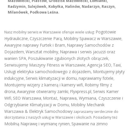
Mazowiecki, Piastów, Grodzisk Mazowiecki, Łomianki,
Radzymin, Sulejówek, Kobyłka, Halinów, Nadarzyn, Raszyn,
Milanówek, Podkowa Leśna.
Pogotowie
Nasz mobilny serwis w Warszawie oferuje wiele usług:
Hydrauliczne
Czyszczenie Parą
Mobilny Spawacz w Warszawie
,
,
,
Awaryjne naprawy Furtek i Bram
Naprawy Samochodów z
,
Dojazdem
Warsztat mobilny
Naprawa i serwis jacuzzi oraz
,
,
wanien SPA
Poszukiwanie zgubionych złotych obrączek
,
,
Serwisujemy Maszyny Fitness w Warszawie
Agencja SEO
Taxi
,
,
,
Usługi elektryka samochodowego z dojazdem
,
Montujemy płyty
indukcyjne
Serwis klimatyzacji w domu
naprawiamy fotele
,
,
,
Montujemy wizjery z kamerą i kamery wifi
Robimy filmy z
,
drona
Awaryjnie otwieramy zamki
Flyxpress.pl
Serwis Kamer
,
,
,
Wifi
SEO Warszawa
Montaż, Naprawa, Wymiana, Czyszczenie i
,
,
Odgrzybianie Klimatyzacji w Domu
Mobilny Mechanik
,
Warszawa & Elektryk Samochodowy
zapraszamy serdecznie do
skorzystania z naszych usług w Warszawie i okolicach. Posiadamy też
Mobilną Naprawę i wymianę rynien
Spawanie na zimno
,