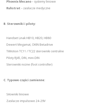
Phoenix Mecano
– systemy liniowe
Ruhstrat
– zasilacze medyczne
B. Sterowniki i piloty:
Handset Linak HB10, HB20, HB80
Dewert Megamat, OKIN Betadrive
TiMotion TC11 / TC22 sterowniki centralne
Piloty RJ45, DIN, mini-DIN
Sterowniki nożne (foot controller)
C. Typowe części zamienne:
Siłowniki liniowe
Zasilacze impulsowe 24–29V