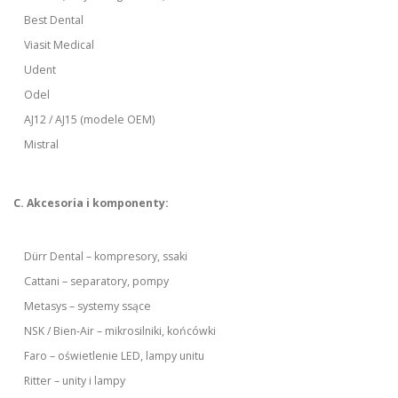
Best Dental
Viasit Medical
Udent
Odel
AJ12 / AJ15 (modele OEM)
Mistral
C. Akcesoria i komponenty:
Dürr Dental – kompresory, ssaki
Cattani – separatory, pompy
Metasys – systemy ssące
NSK / Bien-Air – mikrosilniki, końcówki
Faro – oświetlenie LED, lampy unitu
Ritter – unity i lampy