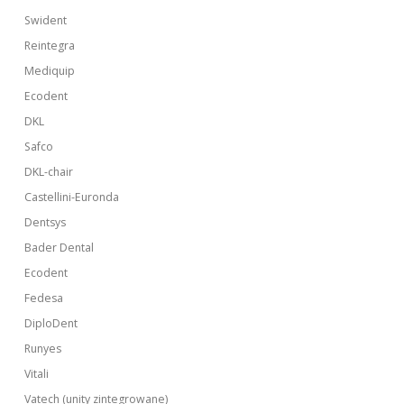
Swident
Reintegra
Mediquip
Ecodent
DKL
Safco
DKL-chair
Castellini-Euronda
Dentsys
Bader Dental
Ecodent
Fedesa
DiploDent
Runyes
Vitali
Vatech (unity zintegrowane)