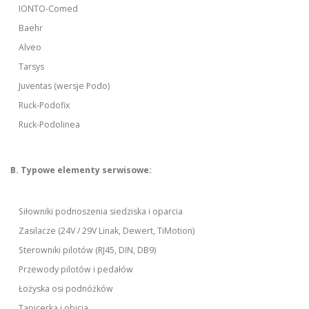
IONTO-Comed
Baehr
Alveo
Tarsys
Juventas (wersje Podo)
Ruck-Podofix
Ruck-Podolinea
B. Typowe elementy serwisowe:
Siłowniki podnoszenia siedziska i oparcia
Zasilacze (24V / 29V Linak, Dewert, TiMotion)
Sterowniki pilotów (RJ45, DIN, DB9)
Przewody pilotów i pedałów
Łożyska osi podnóżków
Tapicerka i obicia