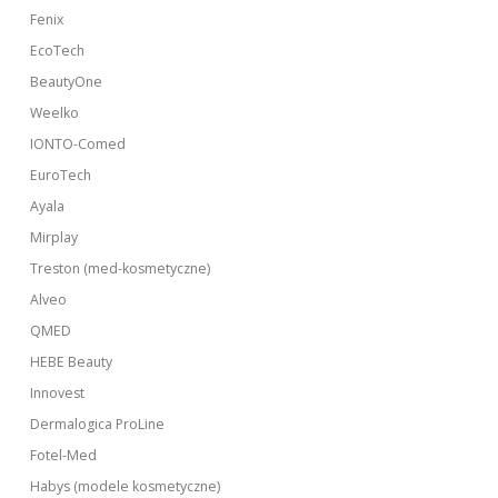
Fenix
EcoTech
BeautyOne
Weelko
IONTO-Comed
EuroTech
Ayala
Mirplay
Treston (med-kosmetyczne)
Alveo
QMED
HEBE Beauty
Innovest
Dermalogica ProLine
Fotel-Med
Habys (modele kosmetyczne)