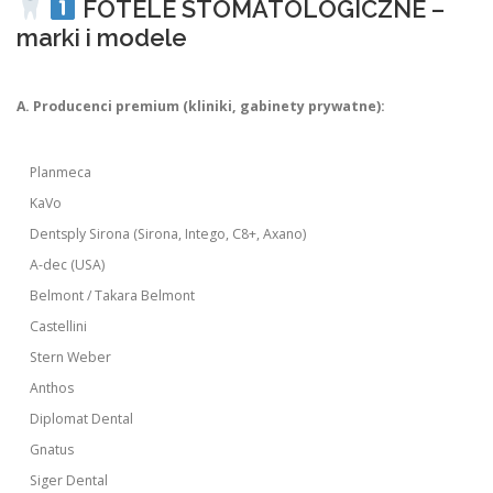
FOTELE STOMATOLOGICZNE –
marki i modele
A. Producenci premium (kliniki, gabinety prywatne):
Planmeca
KaVo
Dentsply Sirona (Sirona, Intego, C8+, Axano)
A-dec (USA)
Belmont / Takara Belmont
Castellini
Stern Weber
Anthos
Diplomat Dental
Gnatus
Siger Dental