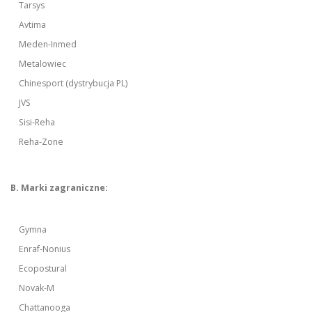
Tarsys
Avtima
Meden-Inmed
Metalowiec
Chinesport (dystrybucja PL)
JVS
Sisi-Reha
Reha-Zone
B. Marki zagraniczne:
Gymna
Enraf-Nonius
Ecopostural
Novak-M
Chattanooga