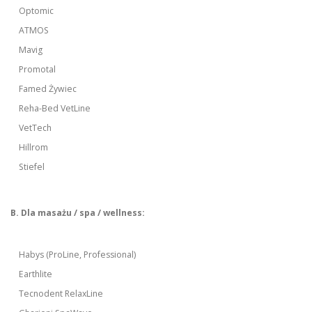
Optomic
ATMOS
Mavig
Promotal
Famed Żywiec
Reha-Bed VetLine
VetTech
Hillrom
Stiefel
B. Dla masażu / spa / wellness:
Habys (ProLine, Professional)
Earthlite
Tecnodent RelaxLine