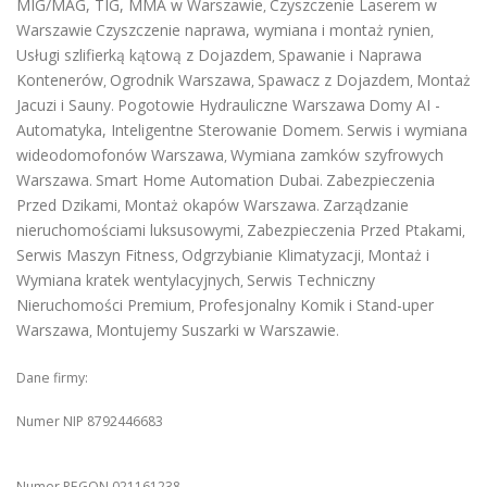
MIG/MAG, TIG, MMA w Warszawie
Czyszczenie Laserem w
,
Warszawie
Czyszczenie naprawa, wymiana i montaż rynien
,
Usługi szlifierką kątową z Dojazdem
Spawanie i Naprawa
,
Kontenerów
Ogrodnik Warszawa
Spawacz z Dojazdem
Montaż
,
,
,
Jacuzi i Sauny
Pogotowie Hydrauliczne Warszawa
Domy AI -
.
Automatyka, Inteligentne Sterowanie Domem
Serwis i wymiana
.
wideodomofonów Warszawa
Wymiana zamków szyfrowych
,
Warszawa
Smart Home Automation Dubai
Zabezpieczenia
.
.
Przed Dzikami
Montaż okapów Warszawa
Zarządzanie
,
.
nieruchomościami luksusowymi
Zabezpieczenia Przed Ptakami
,
,
Serwis Maszyn Fitness
Odgrzybianie Klimatyzacji
Montaż i
,
,
Wymiana kratek wentylacyjnych
Serwis Techniczny
,
Nieruchomości Premium
Profesjonalny Komik i Stand-uper
,
Warszawa
Montujemy Suszarki w Warszawie
,
.
Dane firmy:
Numer NIP 8792446683
Numer REGON 021161238