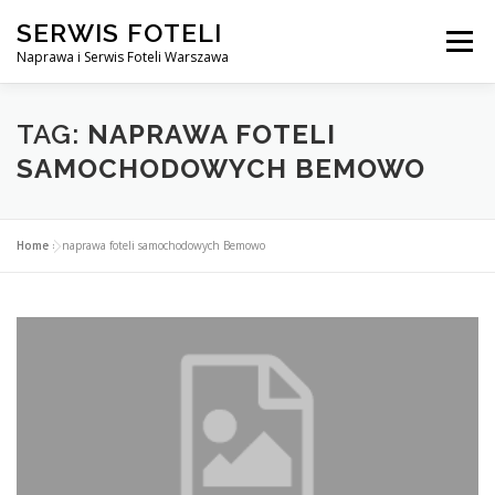
Przejdź
SERWIS FOTELI
do
Menu
treści
Naprawa i Serwis Foteli Warszawa
NAPRAWA FOTELI DENTYSTYCZNE I MEDYCZNE
TAG:
NAPRAWA FOTELI
SAMOCHODOWYCH BEMOWO
CENNIK USŁUG
O NAS
KONTAKT
Home
»
naprawa foteli samochodowych Bemowo