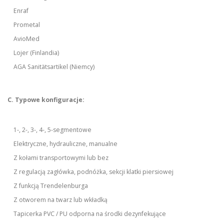
Enraf
Prometal
AvioMed
Lojer (Finlandia)
AGA Sanitätsartikel (Niemcy)
C. Typowe konfiguracje:
1-, 2-, 3-, 4-, 5-segmentowe
Elektryczne, hydrauliczne, manualne
Z kołami transportowymi lub bez
Z regulacją zagłówka, podnóżka, sekcji klatki piersiowej
Z funkcją Trendelenburga
Z otworem na twarz lub wkładką
Tapicerka PVC / PU odporna na środki dezynfekujące