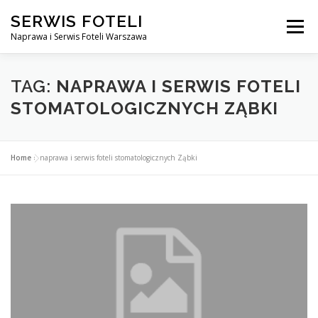
Przejdź
SERWIS FOTELI
do
Menu
treści
Naprawa i Serwis Foteli Warszawa
NAPRAWA FOTELI DENTYSTYCZNE I MEDYCZNE
TAG:
NAPRAWA I SERWIS FOTELI
STOMATOLOGICZNYCH ZĄBKI
CENNIK USŁUG
O NAS
KONTAKT
Home
»
naprawa i serwis foteli stomatologicznych Ząbki