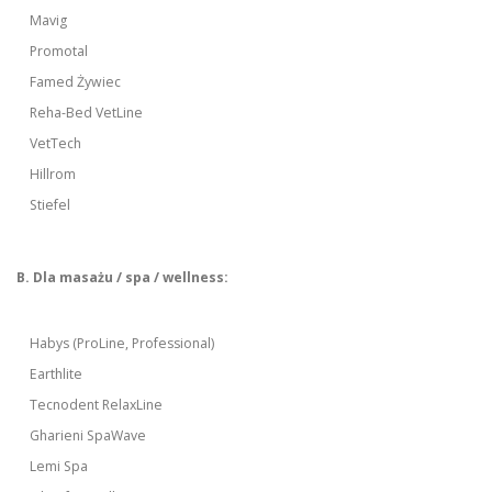
Mavig
Promotal
Famed Żywiec
Reha-Bed VetLine
VetTech
Hillrom
Stiefel
B. Dla masażu / spa / wellness:
Habys (ProLine, Professional)
Earthlite
Tecnodent RelaxLine
Gharieni SpaWave
Lemi Spa