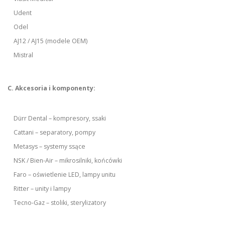
Udent
Odel
AJ12 / AJ15 (modele OEM)
Mistral
C. Akcesoria i komponenty:
Dürr Dental – kompresory, ssaki
Cattani – separatory, pompy
Metasys – systemy ssące
NSK / Bien-Air – mikrosilniki, końcówki
Faro – oświetlenie LED, lampy unitu
Ritter – unity i lampy
Tecno-Gaz – stoliki, sterylizatory