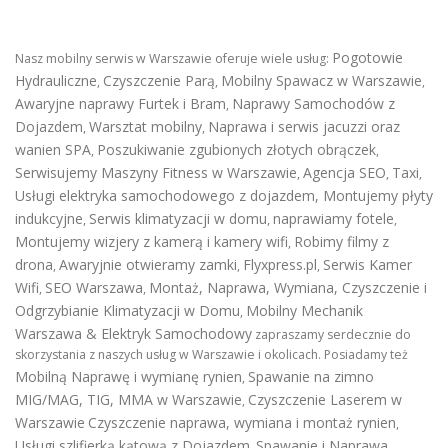
Pogotowie
Nasz mobilny serwis w Warszawie oferuje wiele usług:
Hydrauliczne
Czyszczenie Parą
Mobilny Spawacz w Warszawie
,
,
,
Awaryjne naprawy Furtek i Bram
Naprawy Samochodów z
,
Dojazdem
Warsztat mobilny
Naprawa i serwis jacuzzi oraz
,
,
wanien SPA
Poszukiwanie zgubionych złotych obrączek
,
,
Serwisujemy Maszyny Fitness w Warszawie
Agencja SEO
Taxi
,
,
,
Usługi elektryka samochodowego z dojazdem
,
Montujemy płyty
indukcyjne
Serwis klimatyzacji w domu
naprawiamy fotele
,
,
,
Montujemy wizjery z kamerą i kamery wifi
Robimy filmy z
,
drona
Awaryjnie otwieramy zamki
Flyxpress.pl
Serwis Kamer
,
,
,
Wifi
SEO Warszawa
Montaż, Naprawa, Wymiana, Czyszczenie i
,
,
Odgrzybianie Klimatyzacji w Domu
Mobilny Mechanik
,
Warszawa & Elektryk Samochodowy
zapraszamy serdecznie do
skorzystania z naszych usług w Warszawie i okolicach. Posiadamy też
Mobilną Naprawę i wymianę rynien
Spawanie na zimno
,
MIG/MAG, TIG, MMA w Warszawie
Czyszczenie Laserem w
,
Warszawie
Czyszczenie naprawa, wymiana i montaż rynien
,
Usługi szlifierką kątową z Dojazdem
Spawanie i Naprawa
,