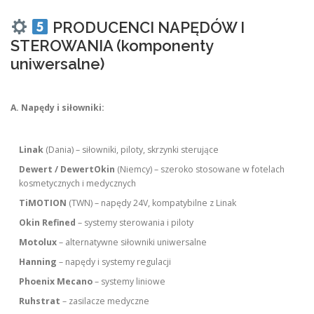
PRODUCENCI NAPĘDÓW I
STEROWANIA (komponenty
uniwersalne)
A. Napędy i siłowniki:
Linak
(Dania) – siłowniki, piloty, skrzynki sterujące
Dewert / DewertOkin
(Niemcy) – szeroko stosowane w fotelach
kosmetycznych i medycznych
TiMOTION
(TWN) – napędy 24V, kompatybilne z Linak
Okin Refined
– systemy sterowania i piloty
Motolux
– alternatywne siłowniki uniwersalne
Hanning
– napędy i systemy regulacji
Phoenix Mecano
– systemy liniowe
Ruhstrat
– zasilacze medyczne