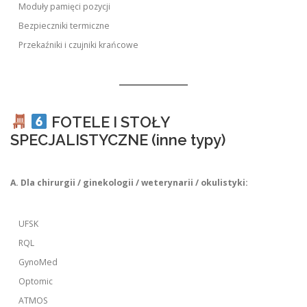
Moduły pamięci pozycji
Bezpieczniki termiczne
Przekaźniki i czujniki krańcowe
FOTELE I STOŁY
SPECJALISTYCZNE (inne typy)
A. Dla chirurgii / ginekologii / weterynarii / okulistyki:
UFSK
RQL
GynoMed
Optomic
ATMOS