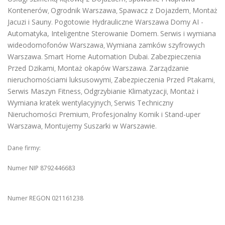
Kontenerów
Ogrodnik Warszawa
Spawacz z Dojazdem
Montaż
,
,
,
Jacuzi i Sauny
Pogotowie Hydrauliczne Warszawa
Domy AI -
.
Automatyka, Inteligentne Sterowanie Domem
Serwis i wymiana
.
wideodomofonów Warszawa
Wymiana zamków szyfrowych
,
Warszawa
Smart Home Automation Dubai
Zabezpieczenia
.
.
Przed Dzikami
Montaż okapów Warszawa
Zarządzanie
,
.
nieruchomościami luksusowymi
Zabezpieczenia Przed Ptakami
,
,
Serwis Maszyn Fitness
Odgrzybianie Klimatyzacji
Montaż i
,
,
Wymiana kratek wentylacyjnych
Serwis Techniczny
,
Nieruchomości Premium
Profesjonalny Komik i Stand-uper
,
Warszawa
Montujemy Suszarki w Warszawie
,
.
Dane firmy:
Numer NIP 8792446683
Numer REGON 021161238