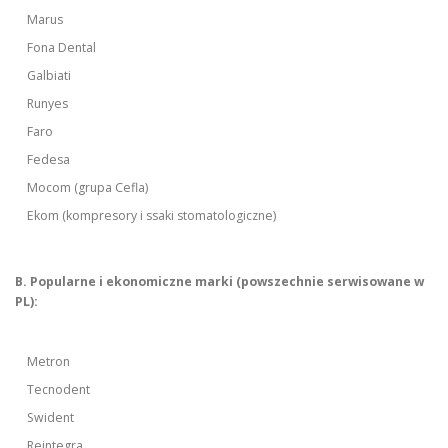
Marus
Fona Dental
Galbiati
Runyes
Faro
Fedesa
Mocom (grupa Cefla)
Ekom (kompresory i ssaki stomatologiczne)
B. Popularne i ekonomiczne marki (powszechnie serwisowane w
PL):
Metron
Tecnodent
Swident
Reintegra