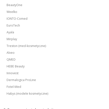
BeautyOne
Weelko
IONTO-Comed
EuroTech
Ayala
Mirplay
Treston (med-kosmetyczne)
Alveo
QMED
HEBE Beauty
Innovest
Dermalogica ProLine
Fotel-Med
Habys (modele kosmetyczne)