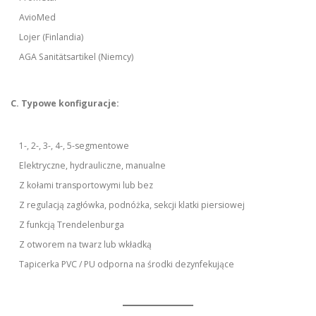
AvioMed
Lojer (Finlandia)
AGA Sanitätsartikel (Niemcy)
C. Typowe konfiguracje:
1-, 2-, 3-, 4-, 5-segmentowe
Elektryczne, hydrauliczne, manualne
Z kołami transportowymi lub bez
Z regulacją zagłówka, podnóżka, sekcji klatki piersiowej
Z funkcją Trendelenburga
Z otworem na twarz lub wkładką
Tapicerka PVC / PU odporna na środki dezynfekujące