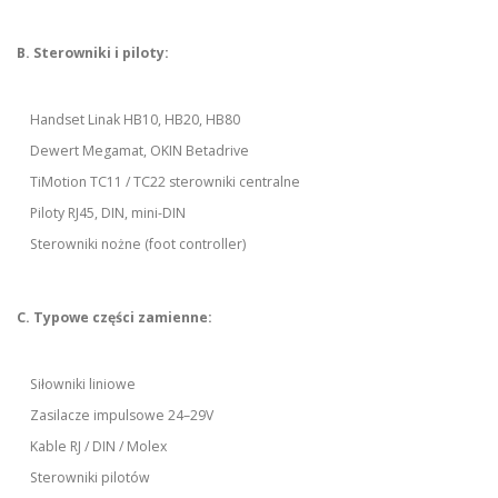
B. Sterowniki i piloty:
Handset Linak HB10, HB20, HB80
Dewert Megamat, OKIN Betadrive
TiMotion TC11 / TC22 sterowniki centralne
Piloty RJ45, DIN, mini-DIN
Sterowniki nożne (foot controller)
C. Typowe części zamienne:
Siłowniki liniowe
Zasilacze impulsowe 24–29V
Kable RJ / DIN / Molex
Sterowniki pilotów