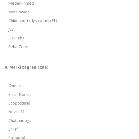
Meden-Inmed
Metalowiec
Chinesport (dystrybucja PL)
JVS
Sisi-Reha
Reha-Zone
B. Marki zagraniczne:
Gymna
Enraf-Nonius
Ecopostural
Novak-M
Chattanooga
Enraf
Prometal