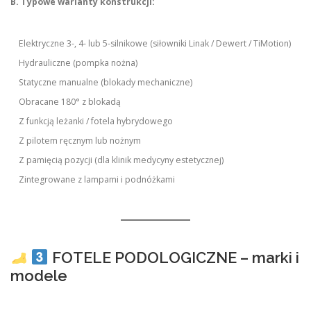
B. Typowe warianty konstrukcji:
Elektryczne 3-, 4- lub 5-silnikowe (siłowniki Linak / Dewert / TiMotion)
Hydrauliczne (pompka nożna)
Statyczne manualne (blokady mechaniczne)
Obracane 180° z blokadą
Z funkcją leżanki / fotela hybrydowego
Z pilotem ręcznym lub nożnym
Z pamięcią pozycji (dla klinik medycyny estetycznej)
Zintegrowane z lampami i podnóżkami
FOTELE PODOLOGICZNE – marki i
modele