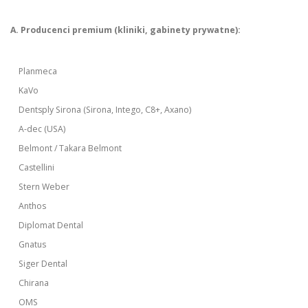
A. Producenci premium (kliniki, gabinety prywatne):
Planmeca
KaVo
Dentsply Sirona (Sirona, Intego, C8+, Axano)
A-dec (USA)
Belmont / Takara Belmont
Castellini
Stern Weber
Anthos
Diplomat Dental
Gnatus
Siger Dental
Chirana
OMS