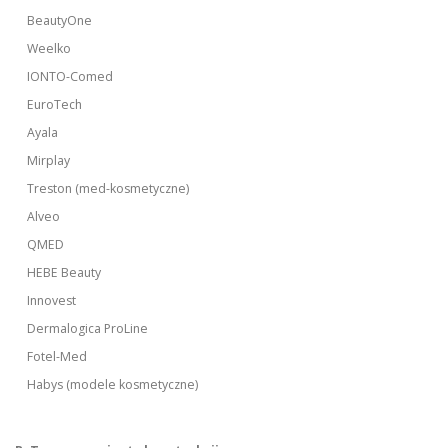
BeautyOne
Weelko
IONTO-Comed
EuroTech
Ayala
Mirplay
Treston (med-kosmetyczne)
Alveo
QMED
HEBE Beauty
Innovest
Dermalogica ProLine
Fotel-Med
Habys (modele kosmetyczne)