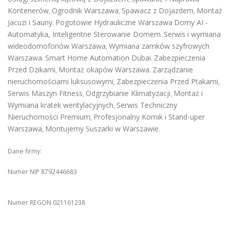
Kontenerów
Ogrodnik Warszawa
Spawacz z Dojazdem
Montaż
,
,
,
Jacuzi i Sauny
Pogotowie Hydrauliczne Warszawa
Domy AI -
.
Automatyka, Inteligentne Sterowanie Domem
Serwis i wymiana
.
wideodomofonów Warszawa
Wymiana zamków szyfrowych
,
Warszawa
Smart Home Automation Dubai
Zabezpieczenia
.
.
Przed Dzikami
Montaż okapów Warszawa
Zarządzanie
,
.
nieruchomościami luksusowymi
Zabezpieczenia Przed Ptakami
,
,
Serwis Maszyn Fitness
Odgrzybianie Klimatyzacji
Montaż i
,
,
Wymiana kratek wentylacyjnych
Serwis Techniczny
,
Nieruchomości Premium
Profesjonalny Komik i Stand-uper
,
Warszawa
Montujemy Suszarki w Warszawie
,
.
Dane firmy:
Numer NIP 8792446683
Numer REGON 021161238