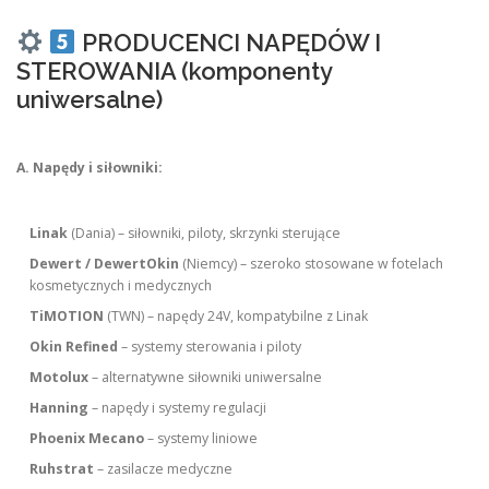
PRODUCENCI NAPĘDÓW I
STEROWANIA (komponenty
uniwersalne)
A. Napędy i siłowniki:
Linak
(Dania) – siłowniki, piloty, skrzynki sterujące
Dewert / DewertOkin
(Niemcy) – szeroko stosowane w fotelach
kosmetycznych i medycznych
TiMOTION
(TWN) – napędy 24V, kompatybilne z Linak
Okin Refined
– systemy sterowania i piloty
Motolux
– alternatywne siłowniki uniwersalne
Hanning
– napędy i systemy regulacji
Phoenix Mecano
– systemy liniowe
Ruhstrat
– zasilacze medyczne