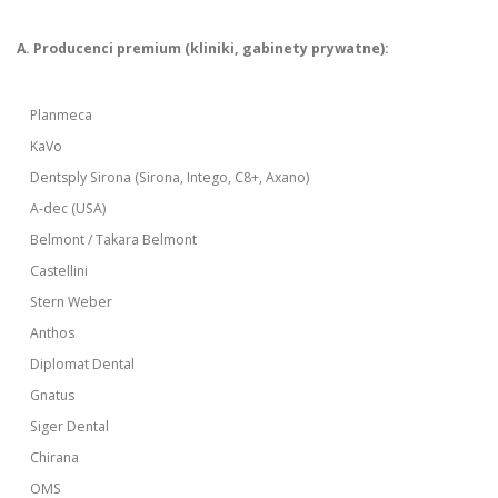
A. Producenci premium (kliniki, gabinety prywatne):
Planmeca
KaVo
Dentsply Sirona (Sirona, Intego, C8+, Axano)
A-dec (USA)
Belmont / Takara Belmont
Castellini
Stern Weber
Anthos
Diplomat Dental
Gnatus
Siger Dental
Chirana
OMS