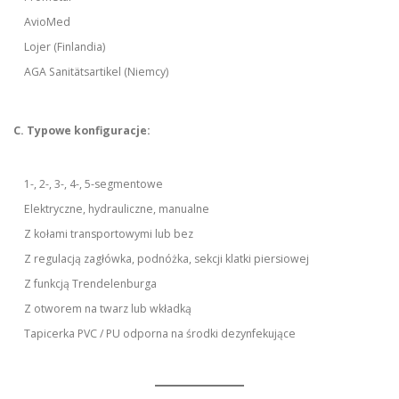
AvioMed
Lojer (Finlandia)
AGA Sanitätsartikel (Niemcy)
C. Typowe konfiguracje:
1-, 2-, 3-, 4-, 5-segmentowe
Elektryczne, hydrauliczne, manualne
Z kołami transportowymi lub bez
Z regulacją zagłówka, podnóżka, sekcji klatki piersiowej
Z funkcją Trendelenburga
Z otworem na twarz lub wkładką
Tapicerka PVC / PU odporna na środki dezynfekujące