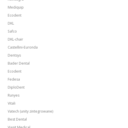
Mediquip
Ecodent
DKL
Safco
DKL-chair
Castellini-Euronda
Dentsys
Bader Dental
Ecodent
Fedesa
DiploDent
Runyes
Vitali
Vatech (unity zintegrowane)
Best Dental
Viasit Medical