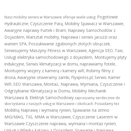
Pogotowie
Nasz mobilny serwis w Warszawie oferuje wiele usług:
Hydrauliczne
Czyszczenie Parą
Mobilny Spawacz w Warszawie
,
,
,
Awaryjne naprawy Furtek i Bram
Naprawy Samochodów z
,
Dojazdem
Warsztat mobilny
Naprawa i serwis jacuzzi oraz
,
,
wanien SPA
Poszukiwanie zgubionych złotych obrączek
,
,
Serwisujemy Maszyny Fitness w Warszawie
Agencja SEO
Taxi
,
,
,
Usługi elektryka samochodowego z dojazdem
,
Montujemy płyty
indukcyjne
Serwis klimatyzacji w domu
naprawiamy fotele
,
,
,
Montujemy wizjery z kamerą i kamery wifi
Robimy filmy z
,
drona
Awaryjnie otwieramy zamki
Flyxpress.pl
Serwis Kamer
,
,
,
Wifi
SEO Warszawa
Montaż, Naprawa, Wymiana, Czyszczenie i
,
,
Odgrzybianie Klimatyzacji w Domu
Mobilny Mechanik
,
Warszawa & Elektryk Samochodowy
zapraszamy serdecznie do
skorzystania z naszych usług w Warszawie i okolicach. Posiadamy też
Mobilną Naprawę i wymianę rynien
Spawanie na zimno
,
MIG/MAG, TIG, MMA w Warszawie
Czyszczenie Laserem w
,
Warszawie
Czyszczenie naprawa, wymiana i montaż rynien
,
Usługi szlifierką kątową z Dojazdem
Spawanie i Naprawa
,