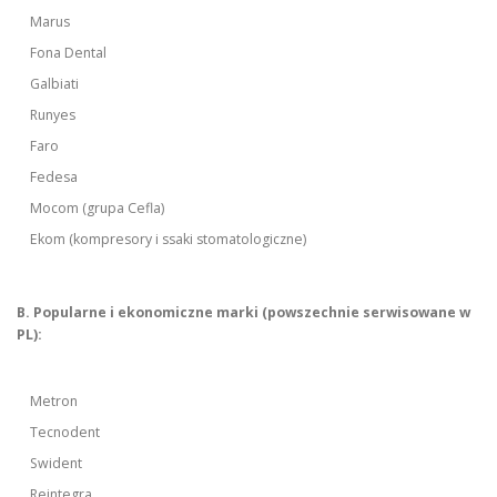
Marus
Fona Dental
Galbiati
Runyes
Faro
Fedesa
Mocom (grupa Cefla)
Ekom (kompresory i ssaki stomatologiczne)
B. Popularne i ekonomiczne marki (powszechnie serwisowane w
PL):
Metron
Tecnodent
Swident
Reintegra