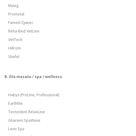
Mavig
Promotal
Famed Żywiec
Reha-Bed VetLine
VetTech
Hillrom
Stiefel
B. Dla masażu / spa / wellness:
Habys (ProLine, Professional)
Earthlite
Tecnodent RelaxLine
Gharieni SpaWave
Lemi Spa