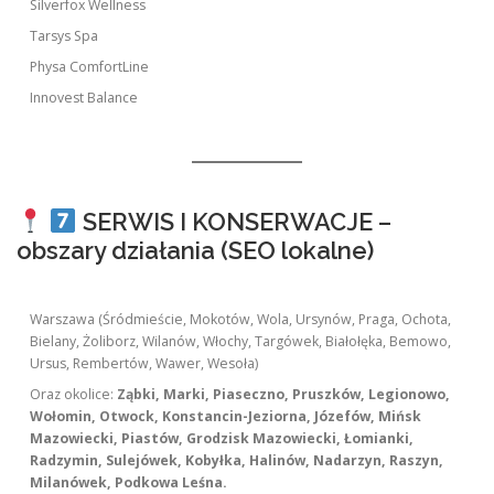
Silverfox Wellness
Tarsys Spa
Physa ComfortLine
Innovest Balance
SERWIS I KONSERWACJE –
obszary działania (SEO lokalne)
Warszawa (Śródmieście, Mokotów, Wola, Ursynów, Praga, Ochota,
Bielany, Żoliborz, Wilanów, Włochy, Targówek, Białołęka, Bemowo,
Ursus, Rembertów, Wawer, Wesoła)
Oraz okolice:
Ząbki, Marki, Piaseczno, Pruszków, Legionowo,
Wołomin, Otwock, Konstancin-Jeziorna, Józefów, Mińsk
Mazowiecki, Piastów, Grodzisk Mazowiecki, Łomianki,
Radzymin, Sulejówek, Kobyłka, Halinów, Nadarzyn, Raszyn,
Milanówek, Podkowa Leśna.