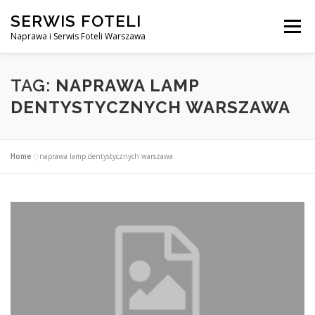
Przejdź
SERWIS FOTELI
do
Menu
treści
Naprawa i Serwis Foteli Warszawa
NAPRAWA FOTELI DENTYSTYCZNE I MEDYCZNE
TAG:
NAPRAWA LAMP
DENTYSTYCZNYCH WARSZAWA
CENNIK USŁUG
O NAS
KONTAKT
Home
»
naprawa lamp dentystycznych warszawa