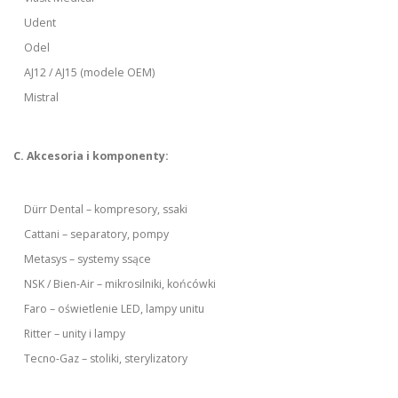
Udent
Odel
AJ12 / AJ15 (modele OEM)
Mistral
C. Akcesoria i komponenty:
Dürr Dental – kompresory, ssaki
Cattani – separatory, pompy
Metasys – systemy ssące
NSK / Bien-Air – mikrosilniki, końcówki
Faro – oświetlenie LED, lampy unitu
Ritter – unity i lampy
Tecno-Gaz – stoliki, sterylizatory