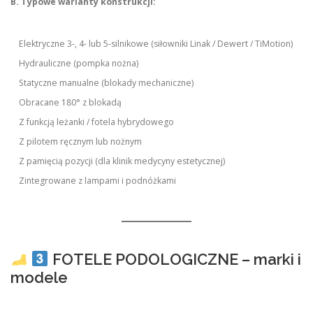
B. Typowe warianty konstrukcji:
Elektryczne 3-, 4- lub 5-silnikowe (siłowniki Linak / Dewert / TiMotion)
Hydrauliczne (pompka nożna)
Statyczne manualne (blokady mechaniczne)
Obracane 180° z blokadą
Z funkcją leżanki / fotela hybrydowego
Z pilotem ręcznym lub nożnym
Z pamięcią pozycji (dla klinik medycyny estetycznej)
Zintegrowane z lampami i podnóżkami
FOTELE PODOLOGICZNE – marki i
modele