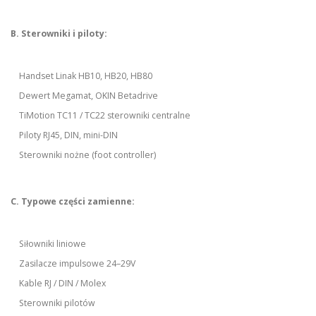
B. Sterowniki i piloty:
Handset Linak HB10, HB20, HB80
Dewert Megamat, OKIN Betadrive
TiMotion TC11 / TC22 sterowniki centralne
Piloty RJ45, DIN, mini-DIN
Sterowniki nożne (foot controller)
C. Typowe części zamienne:
Siłowniki liniowe
Zasilacze impulsowe 24–29V
Kable RJ / DIN / Molex
Sterowniki pilotów