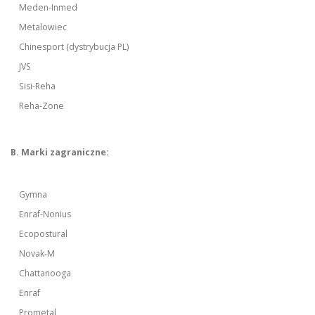
Meden-Inmed
Metalowiec
Chinesport (dystrybucja PL)
JVS
Sisi-Reha
Reha-Zone
B. Marki zagraniczne:
Gymna
Enraf-Nonius
Ecopostural
Novak-M
Chattanooga
Enraf
Prometal