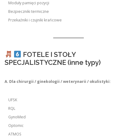
Moduły pamięci pozycji
Bezpieczniki termiczne
Przekaźniki i czujniki krańcowe
FOTELE I STOŁY
SPECJALISTYCZNE (inne typy)
A. Dla chirurgii / ginekologii / weterynarii / okulistyki:
UFSK
RQL
GynoMed
Optomic
ATMOS