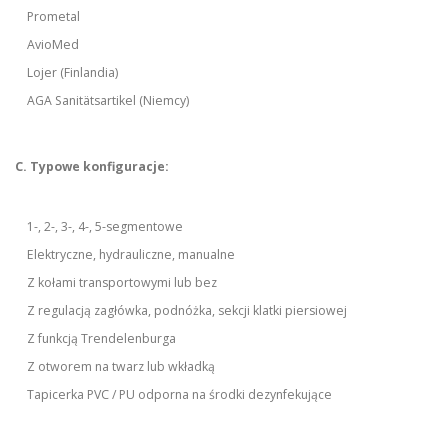
Prometal
AvioMed
Lojer (Finlandia)
AGA Sanitätsartikel (Niemcy)
C. Typowe konfiguracje:
1-, 2-, 3-, 4-, 5-segmentowe
Elektryczne, hydrauliczne, manualne
Z kołami transportowymi lub bez
Z regulacją zagłówka, podnóżka, sekcji klatki piersiowej
Z funkcją Trendelenburga
Z otworem na twarz lub wkładką
Tapicerka PVC / PU odporna na środki dezynfekujące