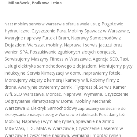
Milanówek, Podkowa Leśna.
Pogotowie
Nasz mobilny serwis w Warszawie oferuje wiele usług:
Hydrauliczne
Czyszczenie Parą
Mobilny Spawacz w Warszawie
,
,
,
Awaryjne naprawy Furtek i Bram
Naprawy Samochodów z
,
Dojazdem
Warsztat mobilny
Naprawa i serwis jacuzzi oraz
,
,
wanien SPA
Poszukiwanie zgubionych złotych obrączek
,
,
Serwisujemy Maszyny Fitness w Warszawie
Agencja SEO
Taxi
,
,
,
Usługi elektryka samochodowego z dojazdem
,
Montujemy płyty
indukcyjne
Serwis klimatyzacji w domu
naprawiamy fotele
,
,
,
Montujemy wizjery z kamerą i kamery wifi
Robimy filmy z
,
drona
Awaryjnie otwieramy zamki
Flyxpress.pl
Serwis Kamer
,
,
,
Wifi
SEO Warszawa
Montaż, Naprawa, Wymiana, Czyszczenie i
,
,
Odgrzybianie Klimatyzacji w Domu
Mobilny Mechanik
,
Warszawa & Elektryk Samochodowy
zapraszamy serdecznie do
skorzystania z naszych usług w Warszawie i okolicach. Posiadamy też
Mobilną Naprawę i wymianę rynien
Spawanie na zimno
,
MIG/MAG, TIG, MMA w Warszawie
Czyszczenie Laserem w
,
Warszawie
Czyszczenie naprawa, wymiana i montaż rynien
,