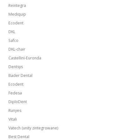
Reintegra
Mediquip
Ecodent
DKL
Safco
DKL-chair
Castellini-Euronda
Dentsys
Bader Dental
Ecodent
Fedesa
DiploDent
Runyes
Vitali
Vatech (unity zintegrowane)
Best Dental