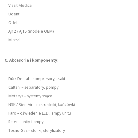
Viasit Medical
Udent
Odel
AJ12 / AJ15 (modele OEM)
Mistral
C. Akcesoria i komponenty:
Dürr Dental – kompresory, ssaki
Cattani – separatory, pompy
Metasys – systemy ssące
NSK / Bien-Air – mikrosilniki, końcówki
Faro – oświetlenie LED, lampy unitu
Ritter – unity i lampy
Tecno-Gaz – stoliki, sterylizatory