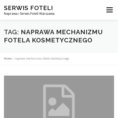
Przejdź
SERWIS FOTELI
do
Menu
treści
Naprawa i Serwis Foteli Warszawa
NAPRAWA FOTELI DENTYSTYCZNE I MEDYCZNE
TAG:
NAPRAWA MECHANIZMU
FOTELA KOSMETYCZNEGO
CENNIK USŁUG
O NAS
KONTAKT
Home
»
naprawa mechanizmu fotela kosmetycznego