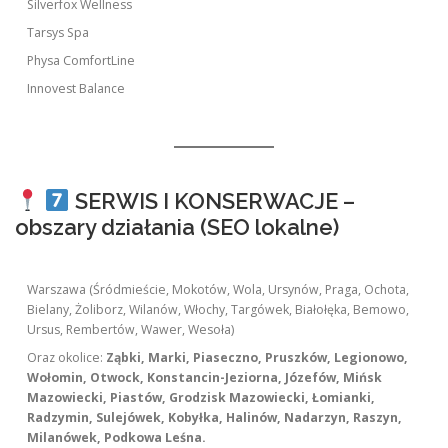
Silverfox Wellness
Tarsys Spa
Physa ComfortLine
Innovest Balance
SERWIS I KONSERWACJE –
obszary działania (SEO lokalne)
Warszawa (Śródmieście, Mokotów, Wola, Ursynów, Praga, Ochota,
Bielany, Żoliborz, Wilanów, Włochy, Targówek, Białołęka, Bemowo,
Ursus, Rembertów, Wawer, Wesoła)
Oraz okolice:
Ząbki, Marki, Piaseczno, Pruszków, Legionowo,
Wołomin, Otwock, Konstancin-Jeziorna, Józefów, Mińsk
Mazowiecki, Piastów, Grodzisk Mazowiecki, Łomianki,
Radzymin, Sulejówek, Kobyłka, Halinów, Nadarzyn, Raszyn,
Milanówek, Podkowa Leśna.