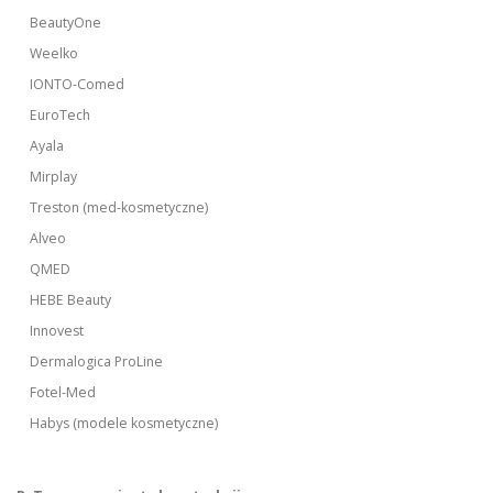
BeautyOne
Weelko
IONTO-Comed
EuroTech
Ayala
Mirplay
Treston (med-kosmetyczne)
Alveo
QMED
HEBE Beauty
Innovest
Dermalogica ProLine
Fotel-Med
Habys (modele kosmetyczne)