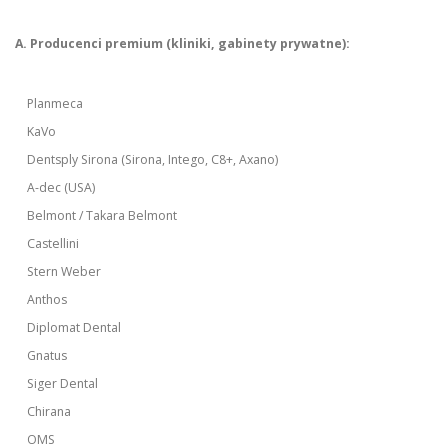
A. Producenci premium (kliniki, gabinety prywatne):
Planmeca
KaVo
Dentsply Sirona (Sirona, Intego, C8+, Axano)
A-dec (USA)
Belmont / Takara Belmont
Castellini
Stern Weber
Anthos
Diplomat Dental
Gnatus
Siger Dental
Chirana
OMS