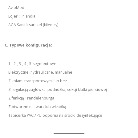
AvioMed
Lojer (Finlandia)
AGA Sanitätsartikel (Niemcy)
C. Typowe konfiguracje:
1-, 2-, 3-, 4-, 5-segmentowe
Elektryczne, hydrauliczne, manualne
Z kołami transportowymi lub bez
Z regulacją zagłówka, podnóżka, sekcji klatki piersiowej
Z funkcją Trendelenburga
Z otworem na twarz lub wkładką
Tapicerka PVC / PU odporna na środki dezynfekujące