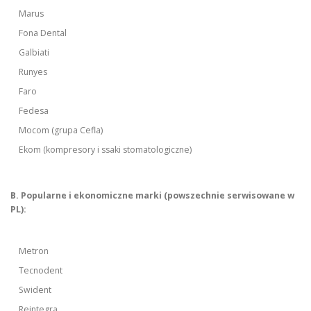
Marus
Fona Dental
Galbiati
Runyes
Faro
Fedesa
Mocom (grupa Cefla)
Ekom (kompresory i ssaki stomatologiczne)
B. Popularne i ekonomiczne marki (powszechnie serwisowane w
PL):
Metron
Tecnodent
Swident
Reintegra