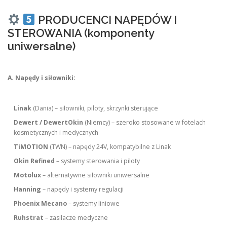
PRODUCENCI NAPĘDÓW I
STEROWANIA (komponenty
uniwersalne)
A. Napędy i siłowniki:
Linak
(Dania) – siłowniki, piloty, skrzynki sterujące
Dewert / DewertOkin
(Niemcy) – szeroko stosowane w fotelach
kosmetycznych i medycznych
TiMOTION
(TWN) – napędy 24V, kompatybilne z Linak
Okin Refined
– systemy sterowania i piloty
Motolux
– alternatywne siłowniki uniwersalne
Hanning
– napędy i systemy regulacji
Phoenix Mecano
– systemy liniowe
Ruhstrat
– zasilacze medyczne