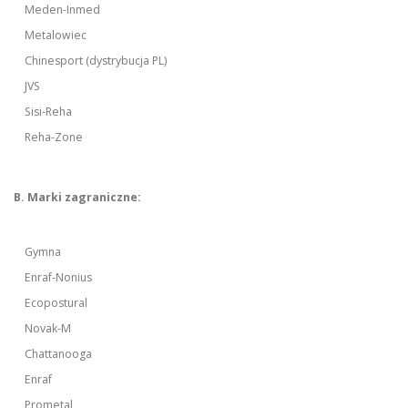
Meden-Inmed
Metalowiec
Chinesport (dystrybucja PL)
JVS
Sisi-Reha
Reha-Zone
B. Marki zagraniczne:
Gymna
Enraf-Nonius
Ecopostural
Novak-M
Chattanooga
Enraf
Prometal