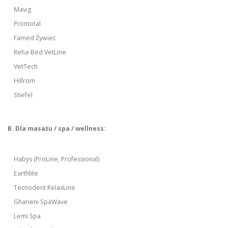
Mavig
Promotal
Famed Żywiec
Reha-Bed VetLine
VetTech
Hillrom
Stiefel
B. Dla masażu / spa / wellness:
Habys (ProLine, Professional)
Earthlite
Tecnodent RelaxLine
Gharieni SpaWave
Lemi Spa