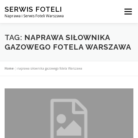
Przejdź
SERWIS FOTELI
do
Menu
treści
Naprawa i Serwis Foteli Warszawa
NAPRAWA FOTELI DENTYSTYCZNE I MEDYCZNE
TAG:
NAPRAWA SIŁOWNIKA
GAZOWEGO FOTELA WARSZAWA
CENNIK USŁUG
O NAS
KONTAKT
Home
»
naprawa siłownika gazowego fotela Warszawa