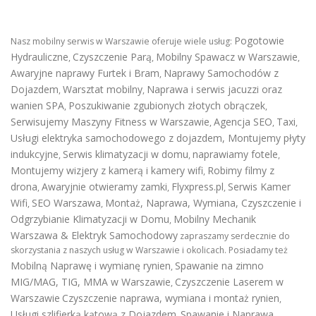
Pogotowie
Nasz mobilny serwis w Warszawie oferuje wiele usług:
Hydrauliczne
Czyszczenie Parą
Mobilny Spawacz w Warszawie
,
,
,
Awaryjne naprawy Furtek i Bram
Naprawy Samochodów z
,
Dojazdem
Warsztat mobilny
Naprawa i serwis jacuzzi oraz
,
,
wanien SPA
Poszukiwanie zgubionych złotych obrączek
,
,
Serwisujemy Maszyny Fitness w Warszawie
Agencja SEO
Taxi
,
,
,
Usługi elektryka samochodowego z dojazdem
,
Montujemy płyty
indukcyjne
Serwis klimatyzacji w domu
naprawiamy fotele
,
,
,
Montujemy wizjery z kamerą i kamery wifi
Robimy filmy z
,
drona
Awaryjnie otwieramy zamki
Flyxpress.pl
Serwis Kamer
,
,
,
Wifi
SEO Warszawa
Montaż, Naprawa, Wymiana, Czyszczenie i
,
,
Odgrzybianie Klimatyzacji w Domu
Mobilny Mechanik
,
Warszawa & Elektryk Samochodowy
zapraszamy serdecznie do
skorzystania z naszych usług w Warszawie i okolicach. Posiadamy też
Mobilną Naprawę i wymianę rynien
Spawanie na zimno
,
MIG/MAG, TIG, MMA w Warszawie
Czyszczenie Laserem w
,
Warszawie
Czyszczenie naprawa, wymiana i montaż rynien
,
Usługi szlifierką kątową z Dojazdem
Spawanie i Naprawa
,