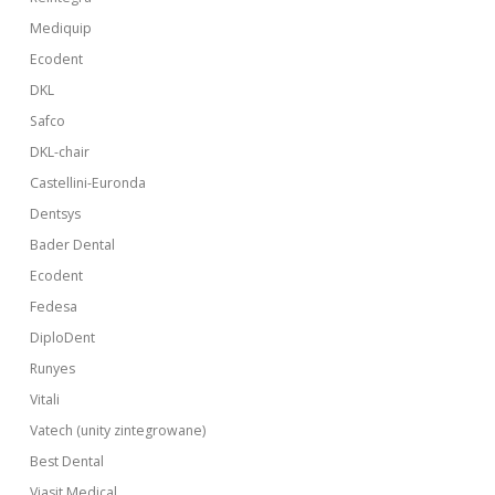
Mediquip
Ecodent
DKL
Safco
DKL-chair
Castellini-Euronda
Dentsys
Bader Dental
Ecodent
Fedesa
DiploDent
Runyes
Vitali
Vatech (unity zintegrowane)
Best Dental
Viasit Medical