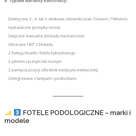
B. Typowe warianty konstrukcji:
Elektryczne 3-, 4- lub 5-silnikowe (siłowniki Linak / Dewert / TiMotion)
Hydrauliczne (pompka nożna)
Statyczne manualne (blokady mechaniczne)
Obracane 180° z blokadą
Z funkcją leżanki / fotela hybrydowego
Z pilotem ręcznym lub nożnym
Z pamięcią pozycji (dla klinik medycyny estetycznej)
Zintegrowane z lampami i podnóżkami
FOTELE PODOLOGICZNE – marki i
modele