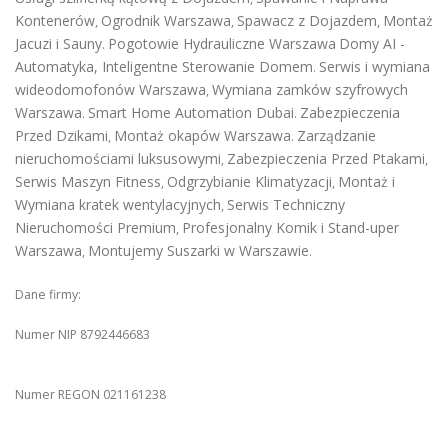
Kontenerów
Ogrodnik Warszawa
Spawacz z Dojazdem
Montaż
,
,
,
Jacuzi i Sauny
Pogotowie Hydrauliczne Warszawa
Domy AI -
.
Automatyka, Inteligentne Sterowanie Domem
Serwis i wymiana
.
wideodomofonów Warszawa
Wymiana zamków szyfrowych
,
Warszawa
Smart Home Automation Dubai
Zabezpieczenia
.
.
Przed Dzikami
Montaż okapów Warszawa
Zarządzanie
,
.
nieruchomościami luksusowymi
Zabezpieczenia Przed Ptakami
,
,
Serwis Maszyn Fitness
Odgrzybianie Klimatyzacji
Montaż i
,
,
Wymiana kratek wentylacyjnych
Serwis Techniczny
,
Nieruchomości Premium
Profesjonalny Komik i Stand-uper
,
Warszawa
Montujemy Suszarki w Warszawie
,
.
Dane firmy:
Numer NIP 8792446683
Numer REGON 021161238