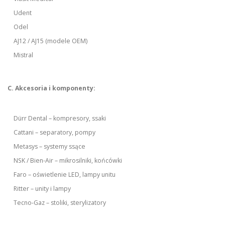
Udent
Odel
AJ12 / AJ15 (modele OEM)
Mistral
C. Akcesoria i komponenty:
Dürr Dental – kompresory, ssaki
Cattani – separatory, pompy
Metasys – systemy ssące
NSK / Bien-Air – mikrosilniki, końcówki
Faro – oświetlenie LED, lampy unitu
Ritter – unity i lampy
Tecno-Gaz – stoliki, sterylizatory