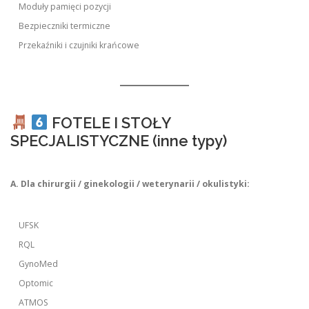
Moduły pamięci pozycji
Bezpieczniki termiczne
Przekaźniki i czujniki krańcowe
FOTELE I STOŁY
SPECJALISTYCZNE (inne typy)
A. Dla chirurgii / ginekologii / weterynarii / okulistyki:
UFSK
RQL
GynoMed
Optomic
ATMOS