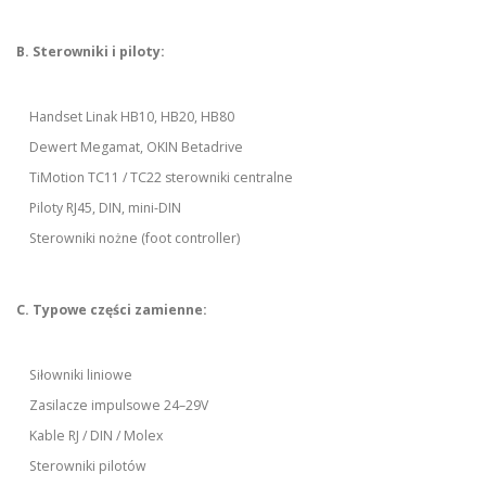
B. Sterowniki i piloty:
Handset Linak HB10, HB20, HB80
Dewert Megamat, OKIN Betadrive
TiMotion TC11 / TC22 sterowniki centralne
Piloty RJ45, DIN, mini-DIN
Sterowniki nożne (foot controller)
C. Typowe części zamienne:
Siłowniki liniowe
Zasilacze impulsowe 24–29V
Kable RJ / DIN / Molex
Sterowniki pilotów