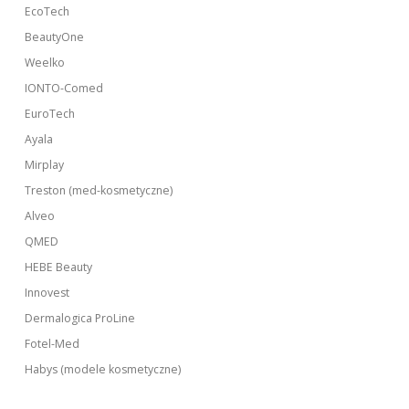
EcoTech
BeautyOne
Weelko
IONTO-Comed
EuroTech
Ayala
Mirplay
Treston (med-kosmetyczne)
Alveo
QMED
HEBE Beauty
Innovest
Dermalogica ProLine
Fotel-Med
Habys (modele kosmetyczne)