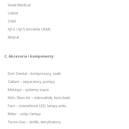
Viasit Medical
Udent
Odel
AJ12 / AJ15 (modele OEM)
Mistral
C. Akcesoria i komponenty:
Dürr Dental – kompresory, ssaki
Cattani – separatory, pompy
Metasys – systemy ssące
NSK / Bien-Air – mikrosilniki, końcówki
Faro – oświetlenie LED, lampy unitu
Ritter – unity i lampy
Tecno-Gaz – stoliki, sterylizatory