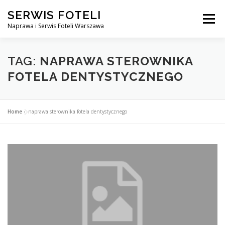
Przejdź
SERWIS FOTELI
do
Menu
treści
Naprawa i Serwis Foteli Warszawa
NAPRAWA FOTELI DENTYSTYCZNE I MEDYCZNE
TAG:
NAPRAWA STEROWNIKA
FOTELA DENTYSTYCZNEGO
CENNIK USŁUG
O NAS
KONTAKT
Home
»
naprawa sterownika fotela dentystycznego