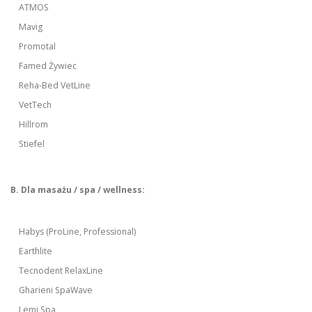
ATMOS
Mavig
Promotal
Famed Żywiec
Reha-Bed VetLine
VetTech
Hillrom
Stiefel
B. Dla masażu / spa / wellness:
Habys (ProLine, Professional)
Earthlite
Tecnodent RelaxLine
Gharieni SpaWave
Lemi Spa