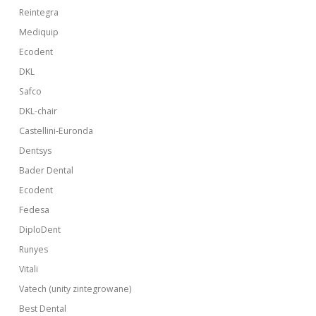
Reintegra
Mediquip
Ecodent
DKL
Safco
DKL-chair
Castellini-Euronda
Dentsys
Bader Dental
Ecodent
Fedesa
DiploDent
Runyes
Vitali
Vatech (unity zintegrowane)
Best Dental