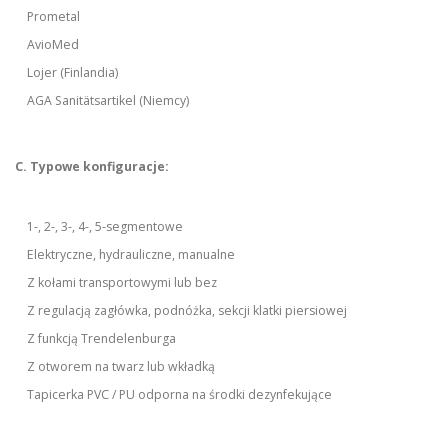
Prometal
AvioMed
Lojer (Finlandia)
AGA Sanitätsartikel (Niemcy)
C. Typowe konfiguracje:
1-, 2-, 3-, 4-, 5-segmentowe
Elektryczne, hydrauliczne, manualne
Z kołami transportowymi lub bez
Z regulacją zagłówka, podnóżka, sekcji klatki piersiowej
Z funkcją Trendelenburga
Z otworem na twarz lub wkładką
Tapicerka PVC / PU odporna na środki dezynfekujące