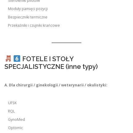
Sterowniki pilotów
Moduły pamięci pozycji
Bezpieczniki termiczne
Przekaźniki i czujniki krańcowe
FOTELE I STOŁY
SPECJALISTYCZNE (inne typy)
A. Dla chirurgii / ginekologii / weterynarii / okulistyki:
UFSK
RQL
GynoMed
Optomic