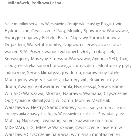
Milanówek, Podkowa Leśna.
Pogotowie
Nasz mobilny serwis w Warszawie oferuje wiele usług:
Hydrauliczne
Czyszczenie Parą
Mobilny Spawacz w Warszawie
,
,
,
Awaryjne naprawy Furtek i Bram
Naprawy Samochodów z
,
Dojazdem
Warsztat mobilny
Naprawa i serwis jacuzzi oraz
,
,
wanien SPA
Poszukiwanie zgubionych złotych obrączek
,
,
Serwisujemy Maszyny Fitness w Warszawie
Agencja SEO
Taxi
,
,
,
Usługi elektryka samochodowego z dojazdem
,
Montujemy płyty
indukcyjne
Serwis klimatyzacji w domu
naprawiamy fotele
,
,
,
Montujemy wizjery z kamerą i kamery wifi
Robimy filmy z
,
drona
Awaryjnie otwieramy zamki
Flyxpress.pl
Serwis Kamer
,
,
,
Wifi
SEO Warszawa
Montaż, Naprawa, Wymiana, Czyszczenie i
,
,
Odgrzybianie Klimatyzacji w Domu
Mobilny Mechanik
,
Warszawa & Elektryk Samochodowy
zapraszamy serdecznie do
skorzystania z naszych usług w Warszawie i okolicach. Posiadamy też
Mobilną Naprawę i wymianę rynien
Spawanie na zimno
,
MIG/MAG, TIG, MMA w Warszawie
Czyszczenie Laserem w
,
Warszawie
Czyszczenie naprawa, wymiana i montaż rynien
,