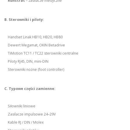
Ruhstrat
– zasilacze medyczne
B. Sterowniki i piloty:
Handset Linak HB10, HB20, HB80
Dewert Megamat, OKIN Betadrive
TiMotion TC11 / TC22 sterowniki centralne
Piloty RJ45, DIN, mini-DIN
Sterowniki nożne (foot controller)
C. Typowe części zamienne:
Siłowniki liniowe
Zasilacze impulsowe 24–29V
Kable RJ / DIN / Molex