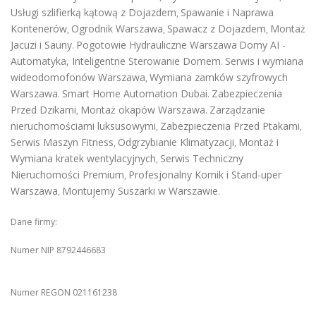
Usługi szlifierką kątową z Dojazdem
Spawanie i Naprawa
,
Kontenerów
Ogrodnik Warszawa
Spawacz z Dojazdem
Montaż
,
,
,
Jacuzi i Sauny
Pogotowie Hydrauliczne Warszawa
Domy AI -
.
Automatyka, Inteligentne Sterowanie Domem
Serwis i wymiana
.
wideodomofonów Warszawa
Wymiana zamków szyfrowych
,
Warszawa
Smart Home Automation Dubai
Zabezpieczenia
.
.
Przed Dzikami
Montaż okapów Warszawa
Zarządzanie
,
.
nieruchomościami luksusowymi
Zabezpieczenia Przed Ptakami
,
,
Serwis Maszyn Fitness
Odgrzybianie Klimatyzacji
Montaż i
,
,
Wymiana kratek wentylacyjnych
Serwis Techniczny
,
Nieruchomości Premium
Profesjonalny Komik i Stand-uper
,
Warszawa
Montujemy Suszarki w Warszawie
,
.
Dane firmy:
Numer NIP 8792446683
Numer REGON 021161238