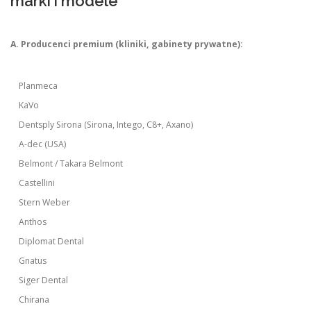
marki i modele
A. Producenci premium (kliniki, gabinety prywatne):
Planmeca
KaVo
Dentsply Sirona (Sirona, Intego, C8+, Axano)
A-dec (USA)
Belmont / Takara Belmont
Castellini
Stern Weber
Anthos
Diplomat Dental
Gnatus
Siger Dental
Chirana