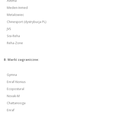
Avtima
Meden-Inmed
Metalowiec
Chinesport (dystrybucja PL)
JVS
Sisi-Reha
Reha-Zone
B. Marki zagraniczne:
Gymna
Enraf-Nonius
Ecopostural
Novak-M
Chattanooga
Enraf