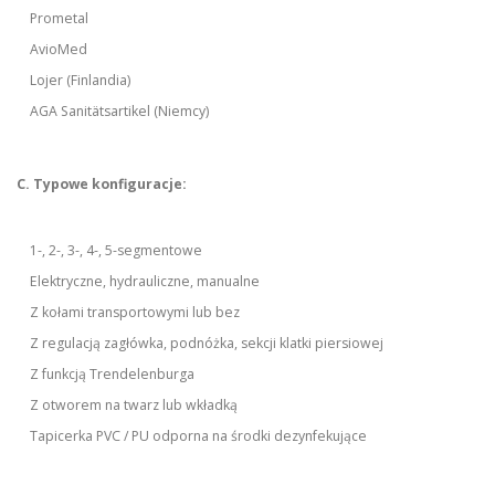
Prometal
AvioMed
Lojer (Finlandia)
AGA Sanitätsartikel (Niemcy)
C. Typowe konfiguracje:
1-, 2-, 3-, 4-, 5-segmentowe
Elektryczne, hydrauliczne, manualne
Z kołami transportowymi lub bez
Z regulacją zagłówka, podnóżka, sekcji klatki piersiowej
Z funkcją Trendelenburga
Z otworem na twarz lub wkładką
Tapicerka PVC / PU odporna na środki dezynfekujące