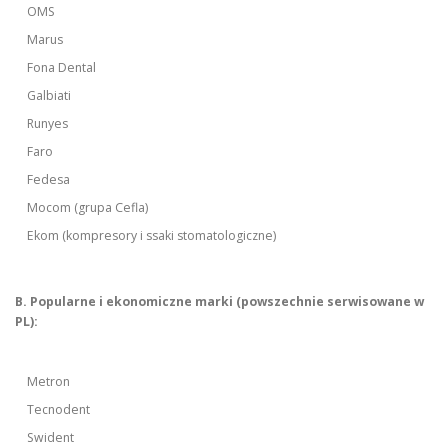
OMS
Marus
Fona Dental
Galbiati
Runyes
Faro
Fedesa
Mocom (grupa Cefla)
Ekom (kompresory i ssaki stomatologiczne)
B. Popularne i ekonomiczne marki (powszechnie serwisowane w
PL):
Metron
Tecnodent
Swident