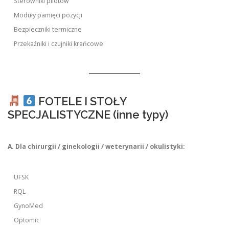
Sterowniki pilotów
Moduły pamięci pozycji
Bezpieczniki termiczne
Przekaźniki i czujniki krańcowe
FOTELE I STOŁY
SPECJALISTYCZNE (inne typy)
A. Dla chirurgii / ginekologii / weterynarii / okulistyki:
UFSK
RQL
GynoMed
Optomic