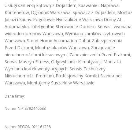
Usługi szlifierką kątową z Dojazdem
Spawanie i Naprawa
,
Kontenerów
Ogrodnik Warszawa
Spawacz z Dojazdem
Montaż
,
,
,
Jacuzi i Sauny
Pogotowie Hydrauliczne Warszawa
Domy AI -
.
Automatyka, Inteligentne Sterowanie Domem
Serwis i wymiana
.
wideodomofonów Warszawa
Wymiana zamków szyfrowych
,
Warszawa
Smart Home Automation Dubai
Zabezpieczenia
.
.
Przed Dzikami
Montaż okapów Warszawa
Zarządzanie
,
.
nieruchomościami luksusowymi
Zabezpieczenia Przed Ptakami
,
,
Serwis Maszyn Fitness
Odgrzybianie Klimatyzacji
Montaż i
,
,
Wymiana kratek wentylacyjnych
Serwis Techniczny
,
Nieruchomości Premium
Profesjonalny Komik i Stand-uper
,
Warszawa
Montujemy Suszarki w Warszawie
,
.
Dane firmy:
Numer NIP 8792446683
Numer REGON 021161238