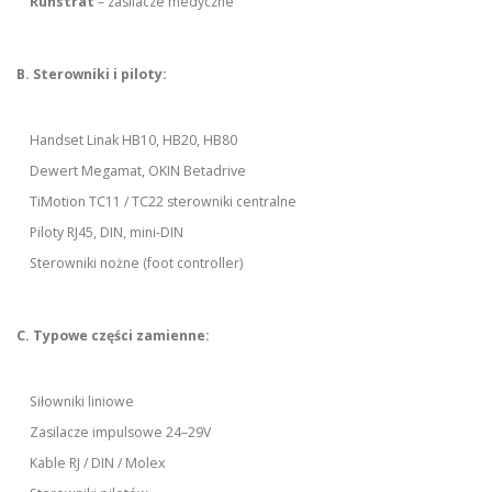
Ruhstrat
– zasilacze medyczne
B. Sterowniki i piloty:
Handset Linak HB10, HB20, HB80
Dewert Megamat, OKIN Betadrive
TiMotion TC11 / TC22 sterowniki centralne
Piloty RJ45, DIN, mini-DIN
Sterowniki nożne (foot controller)
C. Typowe części zamienne:
Siłowniki liniowe
Zasilacze impulsowe 24–29V
Kable RJ / DIN / Molex