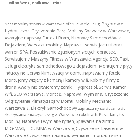
Milanówek, Podkowa Leśna.
Pogotowie
Nasz mobilny serwis w Warszawie oferuje wiele usług:
Hydrauliczne
Czyszczenie Parą
Mobilny Spawacz w Warszawie
,
,
,
Awaryjne naprawy Furtek i Bram
Naprawy Samochodów z
,
Dojazdem
Warsztat mobilny
Naprawa i serwis jacuzzi oraz
,
,
wanien SPA
Poszukiwanie zgubionych złotych obrączek
,
,
Serwisujemy Maszyny Fitness w Warszawie
Agencja SEO
Taxi
,
,
,
Usługi elektryka samochodowego z dojazdem
,
Montujemy płyty
indukcyjne
Serwis klimatyzacji w domu
naprawiamy fotele
,
,
,
Montujemy wizjery z kamerą i kamery wifi
Robimy filmy z
,
drona
Awaryjnie otwieramy zamki
Flyxpress.pl
Serwis Kamer
,
,
,
Wifi
SEO Warszawa
Montaż, Naprawa, Wymiana, Czyszczenie i
,
,
Odgrzybianie Klimatyzacji w Domu
Mobilny Mechanik
,
Warszawa & Elektryk Samochodowy
zapraszamy serdecznie do
skorzystania z naszych usług w Warszawie i okolicach. Posiadamy też
Mobilną Naprawę i wymianę rynien
Spawanie na zimno
,
MIG/MAG, TIG, MMA w Warszawie
Czyszczenie Laserem w
,
Warszawie
Czyszczenie naprawa, wymiana i montaż rynien
,