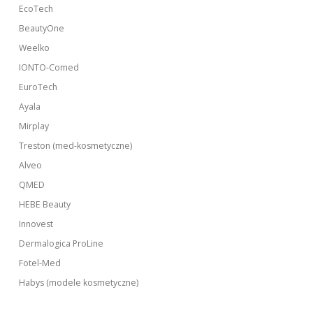
EcoTech
BeautyOne
Weelko
IONTO-Comed
EuroTech
Ayala
Mirplay
Treston (med-kosmetyczne)
Alveo
QMED
HEBE Beauty
Innovest
Dermalogica ProLine
Fotel-Med
Habys (modele kosmetyczne)