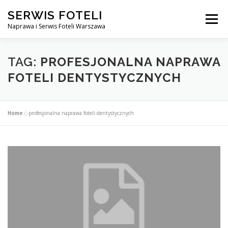
Przejdź
SERWIS FOTELI
do
Menu
treści
Naprawa i Serwis Foteli Warszawa
NAPRAWA FOTELI DENTYSTYCZNE I MEDYCZNE
TAG:
PROFESJONALNA NAPRAWA
FOTELI DENTYSTYCZNYCH
CENNIK USŁUG
O NAS
KONTAKT
Home
»
profesjonalna naprawa foteli dentystycznych