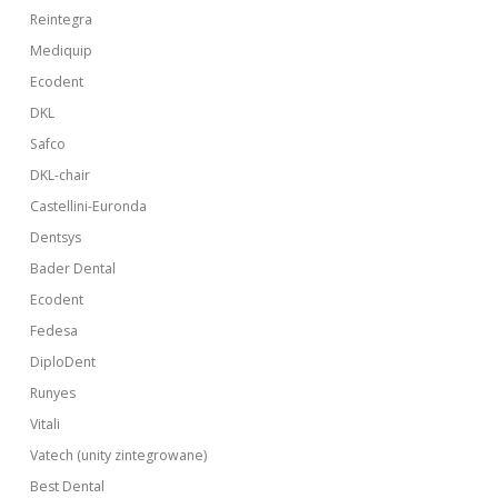
Reintegra
Mediquip
Ecodent
DKL
Safco
DKL-chair
Castellini-Euronda
Dentsys
Bader Dental
Ecodent
Fedesa
DiploDent
Runyes
Vitali
Vatech (unity zintegrowane)
Best Dental