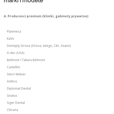
marki i modele
A. Producenci premium (kliniki, gabinety prywatne):
Planmeca
KaVo
Dentsply Sirona (Sirona, Intego, C8+, Axano)
A-dec (USA)
Belmont / Takara Belmont
Castellini
Stern Weber
Anthos
Diplomat Dental
Gnatus
Siger Dental
Chirana