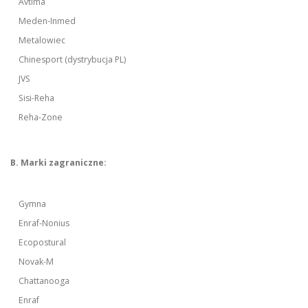
Avtima
Meden-Inmed
Metalowiec
Chinesport (dystrybucja PL)
JVS
Sisi-Reha
Reha-Zone
B. Marki zagraniczne:
Gymna
Enraf-Nonius
Ecopostural
Novak-M
Chattanooga
Enraf