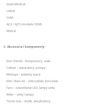
Viasit Medical
Udent
Odel
AJ12 / AJ15 (modele OEM)
Mistral
C. Akcesoria i komponenty:
Dürr Dental – kompresory, ssaki
Cattani – separatory, pompy
Metasys – systemy ssące
NSK / Bien-Air – mikrosilniki, końcówki
Faro – oświetlenie LED, lampy unitu
Ritter – unity i lampy
Tecno-Gaz – stoliki, sterylizatory