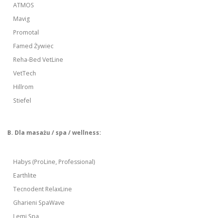
ATMOS
Mavig
Promotal
Famed Żywiec
Reha-Bed VetLine
VetTech
Hillrom
Stiefel
B. Dla masażu / spa / wellness:
Habys (ProLine, Professional)
Earthlite
Tecnodent RelaxLine
Gharieni SpaWave
Lemi Spa