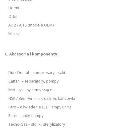
Udent
Odel
AJ12 / AJ15 (modele OEM)
Mistral
C. Akcesoria i komponenty:
Dürr Dental – kompresory, ssaki
Cattani – separatory, pompy
Metasys – systemy ssące
NSK / Bien-Air – mikrosilniki, końcówki
Faro – oświetlenie LED, lampy unitu
Ritter – unity i lampy
Tecno-Gaz – stoliki, sterylizatory