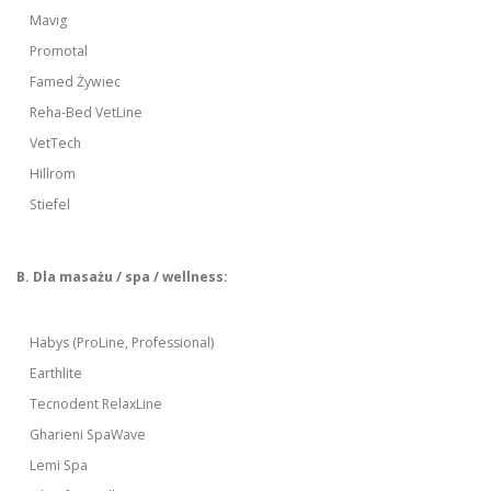
Mavig
Promotal
Famed Żywiec
Reha-Bed VetLine
VetTech
Hillrom
Stiefel
B. Dla masażu / spa / wellness:
Habys (ProLine, Professional)
Earthlite
Tecnodent RelaxLine
Gharieni SpaWave
Lemi Spa