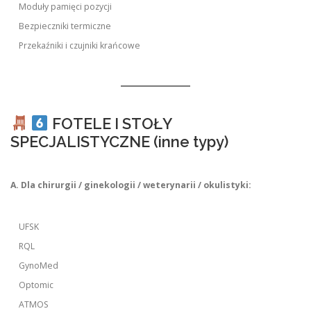
Moduły pamięci pozycji
Bezpieczniki termiczne
Przekaźniki i czujniki krańcowe
FOTELE I STOŁY
SPECJALISTYCZNE (inne typy)
A. Dla chirurgii / ginekologii / weterynarii / okulistyki:
UFSK
RQL
GynoMed
Optomic
ATMOS