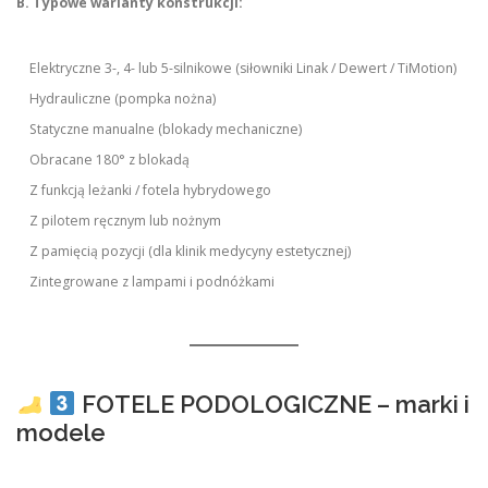
B. Typowe warianty konstrukcji:
Elektryczne 3-, 4- lub 5-silnikowe (siłowniki Linak / Dewert / TiMotion)
Hydrauliczne (pompka nożna)
Statyczne manualne (blokady mechaniczne)
Obracane 180° z blokadą
Z funkcją leżanki / fotela hybrydowego
Z pilotem ręcznym lub nożnym
Z pamięcią pozycji (dla klinik medycyny estetycznej)
Zintegrowane z lampami i podnóżkami
FOTELE PODOLOGICZNE – marki i
modele