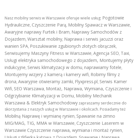
Pogotowie
Nasz mobilny serwis w Warszawie oferuje wiele usług:
Hydrauliczne
Czyszczenie Parą
Mobilny Spawacz w Warszawie
,
,
,
Awaryjne naprawy Furtek i Bram
Naprawy Samochodów z
,
Dojazdem
Warsztat mobilny
Naprawa i serwis jacuzzi oraz
,
,
wanien SPA
Poszukiwanie zgubionych złotych obrączek
,
,
Serwisujemy Maszyny Fitness w Warszawie
Agencja SEO
Taxi
,
,
,
Usługi elektryka samochodowego z dojazdem
,
Montujemy płyty
indukcyjne
Serwis klimatyzacji w domu
naprawiamy fotele
,
,
,
Montujemy wizjery z kamerą i kamery wifi
Robimy filmy z
,
drona
Awaryjnie otwieramy zamki
Flyxpress.pl
Serwis Kamer
,
,
,
Wifi
SEO Warszawa
Montaż, Naprawa, Wymiana, Czyszczenie i
,
,
Odgrzybianie Klimatyzacji w Domu
Mobilny Mechanik
,
Warszawa & Elektryk Samochodowy
zapraszamy serdecznie do
skorzystania z naszych usług w Warszawie i okolicach. Posiadamy też
Mobilną Naprawę i wymianę rynien
Spawanie na zimno
,
MIG/MAG, TIG, MMA w Warszawie
Czyszczenie Laserem w
,
Warszawie
Czyszczenie naprawa, wymiana i montaż rynien
,
Usługi szlifierką kątową z Dojazdem
Spawanie i Naprawa
,