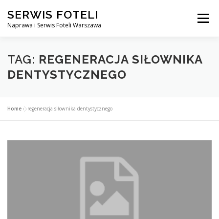
Przejdź
SERWIS FOTELI
do
Menu
treści
Naprawa i Serwis Foteli Warszawa
NAPRAWA FOTELI DENTYSTYCZNE I MEDYCZNE
TAG:
REGENERACJA SIŁOWNIKA
DENTYSTYCZNEGO
CENNIK USŁUG
O NAS
KONTAKT
Home
»
regeneracja siłownika dentystycznego