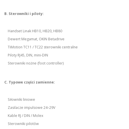
B. Sterowniki i piloty:
Handset Linak HB10, HB20, HB80
Dewert Megamat, OKIN Betadrive
TiMotion TC11 / TC22 sterowniki centralne
Piloty RJ45, DIN, mini-DIN
Sterowniki nożne (foot controller)
C. Typowe części zamienne:
Siłowniki liniowe
Zasilacze impulsowe 24–29V
Kable RJ / DIN / Molex
Sterowniki pilotów