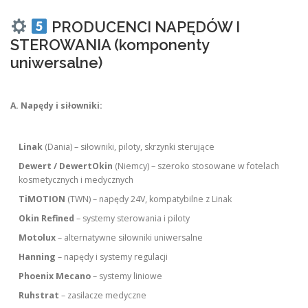
PRODUCENCI NAPĘDÓW I
STEROWANIA (komponenty
uniwersalne)
A. Napędy i siłowniki:
Linak
(Dania) – siłowniki, piloty, skrzynki sterujące
Dewert / DewertOkin
(Niemcy) – szeroko stosowane w fotelach
kosmetycznych i medycznych
TiMOTION
(TWN) – napędy 24V, kompatybilne z Linak
Okin Refined
– systemy sterowania i piloty
Motolux
– alternatywne siłowniki uniwersalne
Hanning
– napędy i systemy regulacji
Phoenix Mecano
– systemy liniowe
Ruhstrat
– zasilacze medyczne