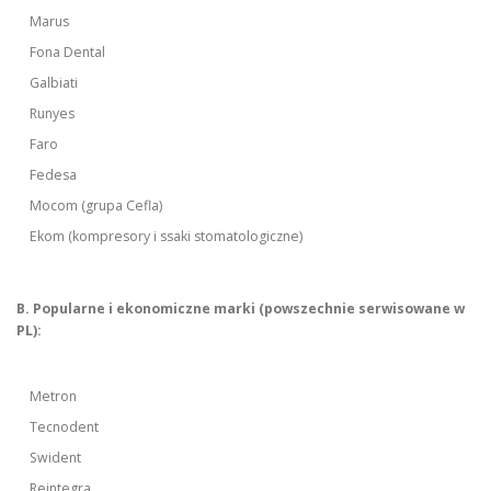
Marus
Fona Dental
Galbiati
Runyes
Faro
Fedesa
Mocom (grupa Cefla)
Ekom (kompresory i ssaki stomatologiczne)
B. Popularne i ekonomiczne marki (powszechnie serwisowane w
PL):
Metron
Tecnodent
Swident
Reintegra