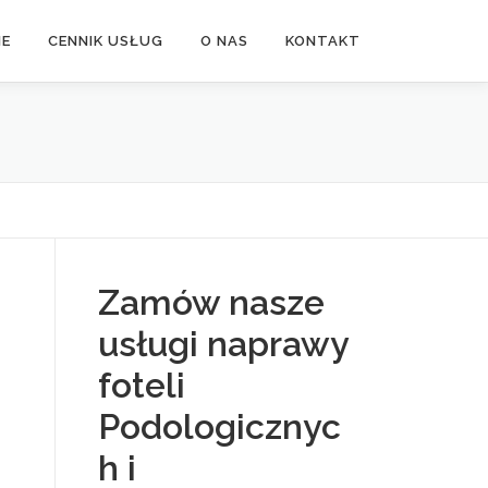
NE
CENNIK USŁUG
O NAS
KONTAKT
Zamów nasze
usługi naprawy
foteli
Podologicznyc
h i