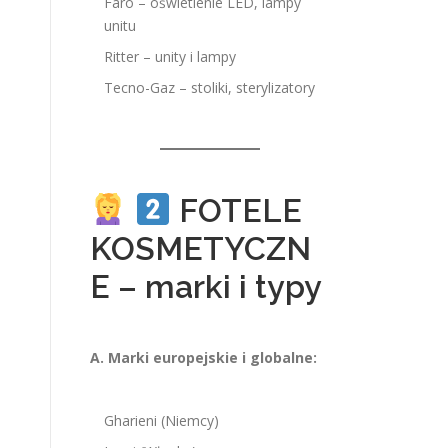
Faro – oświetlenie LED, lampy
unitu
Ritter – unity i lampy
Tecno-Gaz – stoliki, sterylizatory
FOTELE
KOSMETYCZN
E – marki i typy
A. Marki europejskie i globalne:
Gharieni (Niemcy)