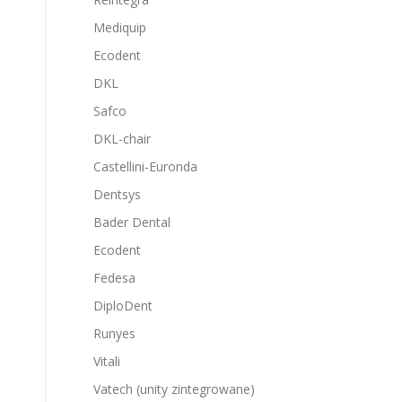
Mediquip
Ecodent
DKL
Safco
DKL-chair
Castellini-Euronda
Dentsys
Bader Dental
Ecodent
Fedesa
DiploDent
Runyes
Vitali
Vatech (unity zintegrowane)