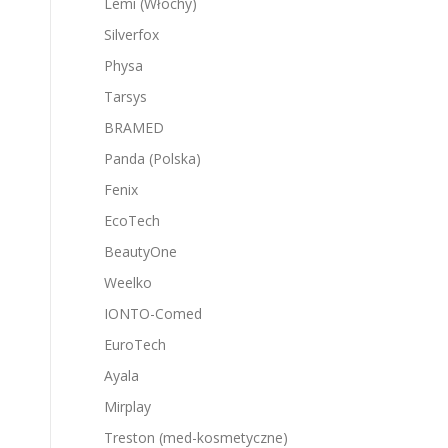
Lemi (Włochy)
Silverfox
Physa
Tarsys
BRAMED
Panda (Polska)
Fenix
EcoTech
BeautyOne
Weelko
IONTO-Comed
EuroTech
Ayala
Mirplay
Treston (med-kosmetyczne)