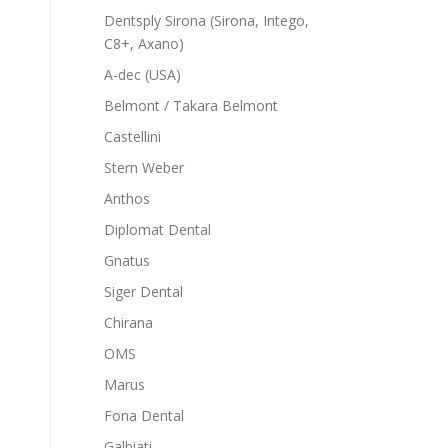
Dentsply Sirona (Sirona, Intego,
C8+, Axano)
A-dec (USA)
Belmont / Takara Belmont
Castellini
Stern Weber
Anthos
Diplomat Dental
Gnatus
Siger Dental
Chirana
OMS
Marus
Fona Dental
Galbiati