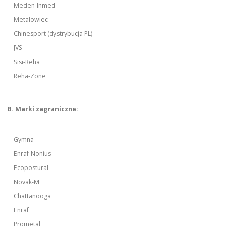
Meden-Inmed
Metalowiec
Chinesport (dystrybucja PL)
JVS
Sisi-Reha
Reha-Zone
B. Marki zagraniczne:
Gymna
Enraf-Nonius
Ecopostural
Novak-M
Chattanooga
Enraf
Prometal