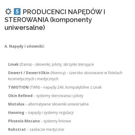
PRODUCENCI NAPĘDÓW I
STEROWANIA (komponenty
uniwersalne)
A. Napędy i siłowniki:
Linak
(Dania) – siłowniki, piloty, skrzynki sterujące
Dewert / DewertOkin
(Niemcy) – szeroko stosowane w fotelach
kosmetycznych i medycznych
TiMOTION
(TWN) – napędy 24V, kompatybilne z Linak
Okin Refined
– systemy sterowania i piloty
Motolux
– alternatywne siłowniki uniwersalne
Hanning
– napędy i systemy regulacji
Phoenix Mecano
– systemy liniowe
Ruhstrat
– zasilacze medyczne