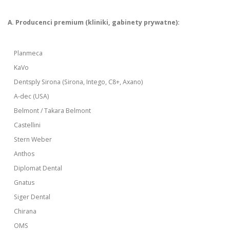
A. Producenci premium (kliniki, gabinety prywatne):
Planmeca
KaVo
Dentsply Sirona (Sirona, Intego, C8+, Axano)
A-dec (USA)
Belmont / Takara Belmont
Castellini
Stern Weber
Anthos
Diplomat Dental
Gnatus
Siger Dental
Chirana
OMS