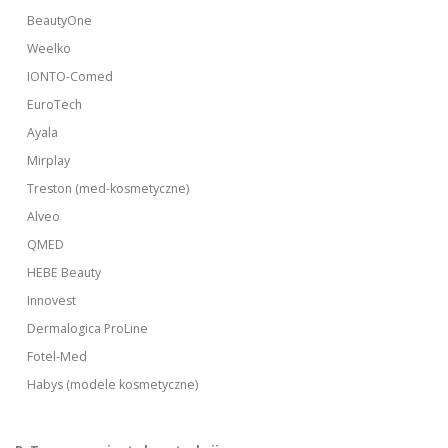
BeautyOne
Weelko
IONTO-Comed
EuroTech
Ayala
Mirplay
Treston (med-kosmetyczne)
Alveo
QMED
HEBE Beauty
Innovest
Dermalogica ProLine
Fotel-Med
Habys (modele kosmetyczne)