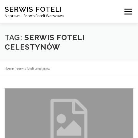
Przejdź
SERWIS FOTELI
do
Menu
treści
Naprawa i Serwis Foteli Warszawa
NAPRAWA FOTELI DENTYSTYCZNE I MEDYCZNE
TAG:
SERWIS FOTELI
CELESTYNÓW
CENNIK USŁUG
O NAS
KONTAKT
Home
»
serwis foteli celestynów