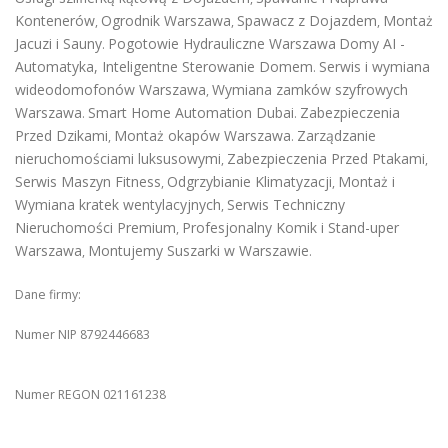
Kontenerów
Ogrodnik Warszawa
Spawacz z Dojazdem
Montaż
,
,
,
Jacuzi i Sauny
Pogotowie Hydrauliczne Warszawa
Domy AI -
.
Automatyka, Inteligentne Sterowanie Domem
Serwis i wymiana
.
wideodomofonów Warszawa
Wymiana zamków szyfrowych
,
Warszawa
Smart Home Automation Dubai
Zabezpieczenia
.
.
Przed Dzikami
Montaż okapów Warszawa
Zarządzanie
,
.
nieruchomościami luksusowymi
Zabezpieczenia Przed Ptakami
,
,
Serwis Maszyn Fitness
Odgrzybianie Klimatyzacji
Montaż i
,
,
Wymiana kratek wentylacyjnych
Serwis Techniczny
,
Nieruchomości Premium
Profesjonalny Komik i Stand-uper
,
Warszawa
Montujemy Suszarki w Warszawie
,
.
Dane firmy:
Numer NIP 8792446683
Numer REGON 021161238