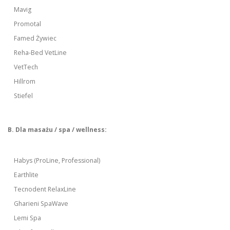
Mavig
Promotal
Famed Żywiec
Reha-Bed VetLine
VetTech
Hillrom
Stiefel
B. Dla masażu / spa / wellness:
Habys (ProLine, Professional)
Earthlite
Tecnodent RelaxLine
Gharieni SpaWave
Lemi Spa