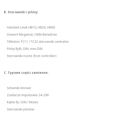
B. Sterowniki i piloty:
Handset Linak HB10, HB20, HB80
Dewert Megamat, OKIN Betadrive
TiMotion TC11 / TC22 sterowniki centralne
Piloty RJ45, DIN, mini-DIN
Sterowniki nożne (foot controller)
C. Typowe części zamienne:
Siłowniki liniowe
Zasilacze impulsowe 24–29V
Kable RJ / DIN / Molex
Sterowniki pilotów