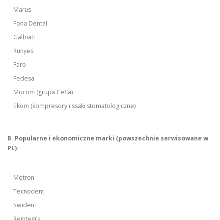
Marus
Fona Dental
Galbiati
Runyes
Faro
Fedesa
Mocom (grupa Cefla)
Ekom (kompresory i ssaki stomatologiczne)
B. Popularne i ekonomiczne marki (powszechnie serwisowane w
PL):
Metron
Tecnodent
Swident
Reintegra