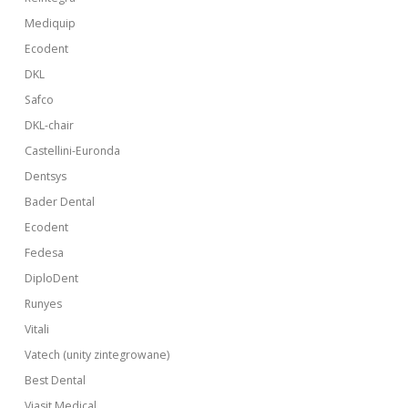
Mediquip
Ecodent
DKL
Safco
DKL-chair
Castellini-Euronda
Dentsys
Bader Dental
Ecodent
Fedesa
DiploDent
Runyes
Vitali
Vatech (unity zintegrowane)
Best Dental
Viasit Medical