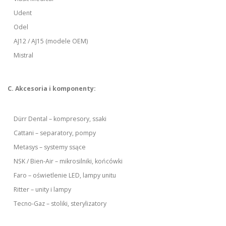
Udent
Odel
AJ12 / AJ15 (modele OEM)
Mistral
C. Akcesoria i komponenty:
Dürr Dental – kompresory, ssaki
Cattani – separatory, pompy
Metasys – systemy ssące
NSK / Bien-Air – mikrosilniki, końcówki
Faro – oświetlenie LED, lampy unitu
Ritter – unity i lampy
Tecno-Gaz – stoliki, sterylizatory