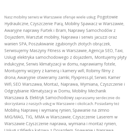
Pogotowie
Nasz mobilny serwis w Warszawie oferuje wiele usług:
Hydrauliczne
Czyszczenie Parą
Mobilny Spawacz w Warszawie
,
,
,
Awaryjne naprawy Furtek i Bram
Naprawy Samochodów z
,
Dojazdem
Warsztat mobilny
Naprawa i serwis jacuzzi oraz
,
,
wanien SPA
Poszukiwanie zgubionych złotych obrączek
,
,
Serwisujemy Maszyny Fitness w Warszawie
Agencja SEO
Taxi
,
,
,
Usługi elektryka samochodowego z dojazdem
,
Montujemy płyty
indukcyjne
Serwis klimatyzacji w domu
naprawiamy fotele
,
,
,
Montujemy wizjery z kamerą i kamery wifi
Robimy filmy z
,
drona
Awaryjnie otwieramy zamki
Flyxpress.pl
Serwis Kamer
,
,
,
Wifi
SEO Warszawa
Montaż, Naprawa, Wymiana, Czyszczenie i
,
,
Odgrzybianie Klimatyzacji w Domu
Mobilny Mechanik
,
Warszawa & Elektryk Samochodowy
zapraszamy serdecznie do
skorzystania z naszych usług w Warszawie i okolicach. Posiadamy też
Mobilną Naprawę i wymianę rynien
Spawanie na zimno
,
MIG/MAG, TIG, MMA w Warszawie
Czyszczenie Laserem w
,
Warszawie
Czyszczenie naprawa, wymiana i montaż rynien
,
Usługi szlifierką kątową z Dojazdem
Spawanie i Naprawa
,