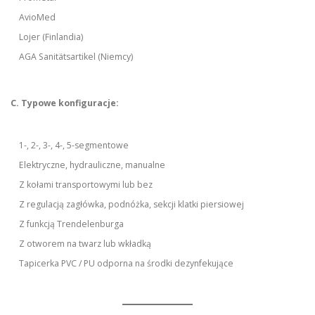
AvioMed
Lojer (Finlandia)
AGA Sanitätsartikel (Niemcy)
C. Typowe konfiguracje:
1-, 2-, 3-, 4-, 5-segmentowe
Elektryczne, hydrauliczne, manualne
Z kołami transportowymi lub bez
Z regulacją zagłówka, podnóżka, sekcji klatki piersiowej
Z funkcją Trendelenburga
Z otworem na twarz lub wkładką
Tapicerka PVC / PU odporna na środki dezynfekujące