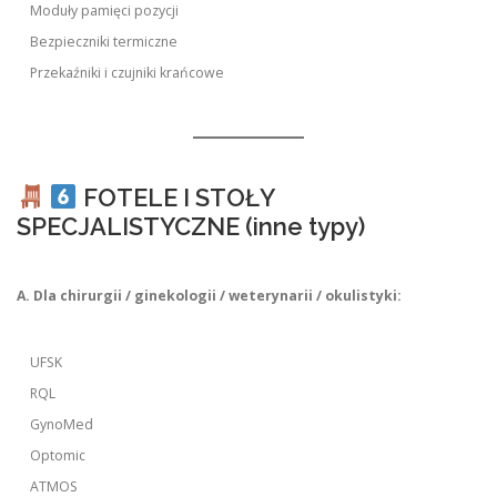
Moduły pamięci pozycji
Bezpieczniki termiczne
Przekaźniki i czujniki krańcowe
FOTELE I STOŁY
SPECJALISTYCZNE (inne typy)
A. Dla chirurgii / ginekologii / weterynarii / okulistyki:
UFSK
RQL
GynoMed
Optomic
ATMOS