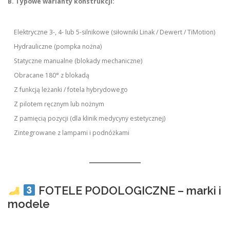
B. Typowe warianty konstrukcji:
Elektryczne 3-, 4- lub 5-silnikowe (siłowniki Linak / Dewert / TiMotion)
Hydrauliczne (pompka nożna)
Statyczne manualne (blokady mechaniczne)
Obracane 180° z blokadą
Z funkcją leżanki / fotela hybrydowego
Z pilotem ręcznym lub nożnym
Z pamięcią pozycji (dla klinik medycyny estetycznej)
Zintegrowane z lampami i podnóżkami
FOTELE PODOLOGICZNE – marki i
modele