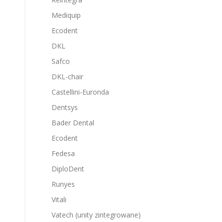
Mediquip
Ecodent
DKL
Safco
DKL-chair
Castellini-Euronda
Dentsys
Bader Dental
Ecodent
Fedesa
DiploDent
Runyes
Vitali
Vatech (unity zintegrowane)