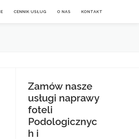
NE
CENNIK USŁUG
O NAS
KONTAKT
Zamów nasze
usługi naprawy
foteli
Podologicznyc
h i