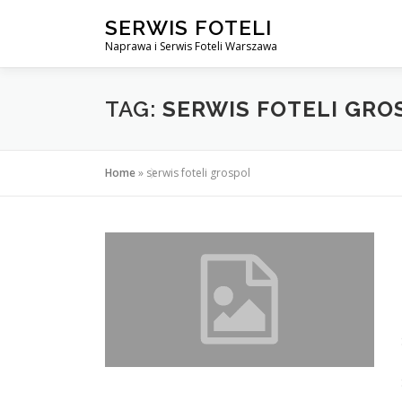
Przejdź
SERWIS FOTELI
do
Naprawa i Serwis Foteli Warszawa
treści
TAG:
SERWIS FOTELI GRO
Home
»
serwis foteli grospol