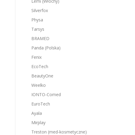
Lemi (Włochy)
Silverfox
Physa
Tarsys
BRAMED
Panda (Polska)
Fenix
EcoTech
BeautyOne
Weelko
IONTO-Comed
EuroTech
Ayala
Mirplay
Treston (med-kosmetyczne)