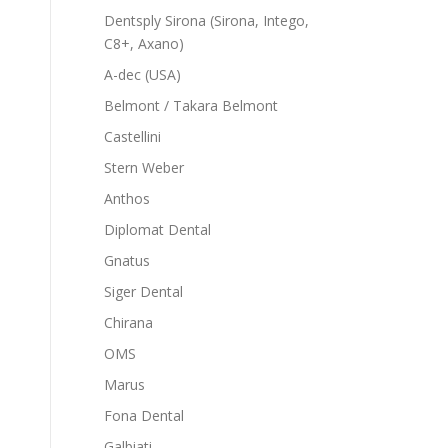
Dentsply Sirona (Sirona, Intego,
C8+, Axano)
A-dec (USA)
Belmont / Takara Belmont
Castellini
Stern Weber
Anthos
Diplomat Dental
Gnatus
Siger Dental
Chirana
OMS
Marus
Fona Dental
Galbiati