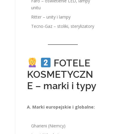
Faro – oświetlenie LED, lampy
unitu
Ritter – unity i lampy
Tecno-Gaz – stoliki, sterylizatory
FOTELE
KOSMETYCZN
E – marki i typy
A. Marki europejskie i globalne:
Gharieni (Niemcy)