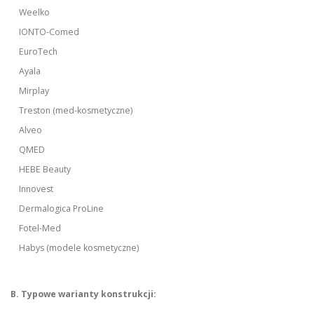
Weelko
IONTO-Comed
EuroTech
Ayala
Mirplay
Treston (med-kosmetyczne)
Alveo
QMED
HEBE Beauty
Innovest
Dermalogica ProLine
Fotel-Med
Habys (modele kosmetyczne)
B. Typowe warianty konstrukcji: