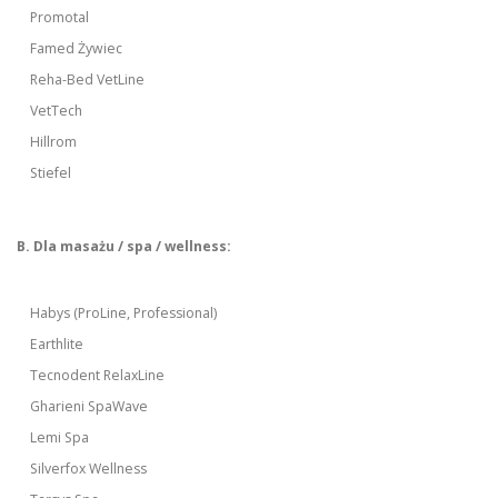
Promotal
Famed Żywiec
Reha-Bed VetLine
VetTech
Hillrom
Stiefel
B. Dla masażu / spa / wellness:
Habys (ProLine, Professional)
Earthlite
Tecnodent RelaxLine
Gharieni SpaWave
Lemi Spa
Silverfox Wellness