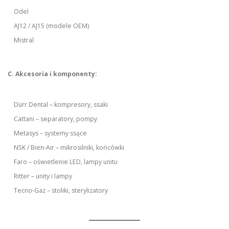
Odel
AJ12 / AJ15 (modele OEM)
Mistral
C. Akcesoria i komponenty:
Dürr Dental – kompresory, ssaki
Cattani – separatory, pompy
Metasys – systemy ssące
NSK / Bien-Air – mikrosilniki, końcówki
Faro – oświetlenie LED, lampy unitu
Ritter – unity i lampy
Tecno-Gaz – stoliki, sterylizatory