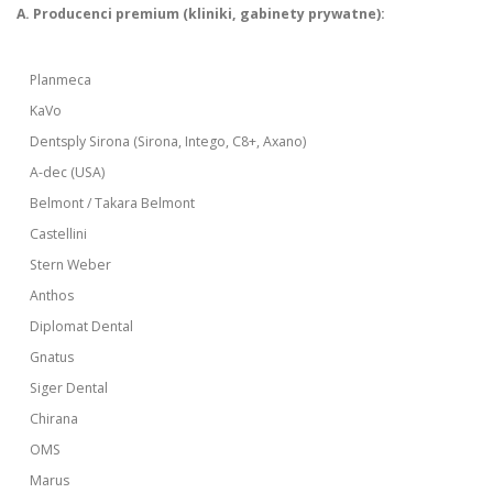
A. Producenci premium (kliniki, gabinety prywatne):
Planmeca
KaVo
Dentsply Sirona (Sirona, Intego, C8+, Axano)
A-dec (USA)
Belmont / Takara Belmont
Castellini
Stern Weber
Anthos
Diplomat Dental
Gnatus
Siger Dental
Chirana
OMS
Marus