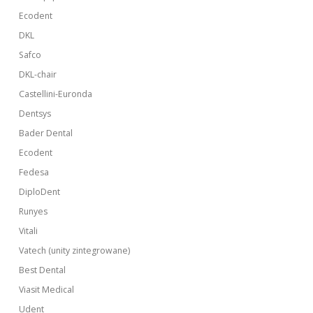
Ecodent
DKL
Safco
DKL-chair
Castellini-Euronda
Dentsys
Bader Dental
Ecodent
Fedesa
DiploDent
Runyes
Vitali
Vatech (unity zintegrowane)
Best Dental
Viasit Medical
Udent