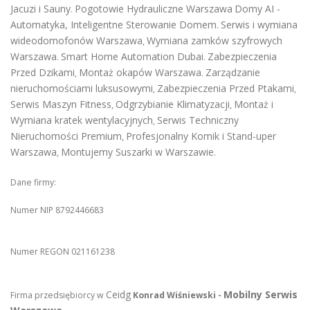
Jacuzi i Sauny
Pogotowie Hydrauliczne Warszawa
Domy AI -
.
Automatyka, Inteligentne Sterowanie Domem
Serwis i wymiana
.
wideodomofonów Warszawa
Wymiana zamków szyfrowych
,
Warszawa
Smart Home Automation Dubai
Zabezpieczenia
.
.
Przed Dzikami
Montaż okapów Warszawa
Zarządzanie
,
.
nieruchomościami luksusowymi
Zabezpieczenia Przed Ptakami
,
,
Serwis Maszyn Fitness
Odgrzybianie Klimatyzacji
Montaż i
,
,
Wymiana kratek wentylacyjnych
Serwis Techniczny
,
Nieruchomości Premium
Profesjonalny Komik i Stand-uper
,
Warszawa
Montujemy Suszarki w Warszawie
,
.
Dane firmy:
Numer NIP 8792446683
Numer REGON 021161238
Ceidg
Mobilny Serwis
Firma przedsiębiorcy w
Konrad Wiśniewski -