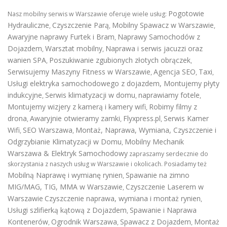
Pogotowie
Nasz mobilny serwis w Warszawie oferuje wiele usług:
Hydrauliczne
Czyszczenie Parą
Mobilny Spawacz w Warszawie
,
,
,
Awaryjne naprawy Furtek i Bram
Naprawy Samochodów z
,
Dojazdem
Warsztat mobilny
Naprawa i serwis jacuzzi oraz
,
,
wanien SPA
Poszukiwanie zgubionych złotych obrączek
,
,
Serwisujemy Maszyny Fitness w Warszawie
Agencja SEO
Taxi
,
,
,
Usługi elektryka samochodowego z dojazdem
,
Montujemy płyty
indukcyjne
Serwis klimatyzacji w domu
naprawiamy fotele
,
,
,
Montujemy wizjery z kamerą i kamery wifi
Robimy filmy z
,
drona
Awaryjnie otwieramy zamki
Flyxpress.pl
Serwis Kamer
,
,
,
Wifi
SEO Warszawa
Montaż, Naprawa, Wymiana, Czyszczenie i
,
,
Odgrzybianie Klimatyzacji w Domu
Mobilny Mechanik
,
Warszawa & Elektryk Samochodowy
zapraszamy serdecznie do
skorzystania z naszych usług w Warszawie i okolicach. Posiadamy też
Mobilną Naprawę i wymianę rynien
Spawanie na zimno
,
MIG/MAG, TIG, MMA w Warszawie
Czyszczenie Laserem w
,
Warszawie
Czyszczenie naprawa, wymiana i montaż rynien
,
Usługi szlifierką kątową z Dojazdem
Spawanie i Naprawa
,
Kontenerów
Ogrodnik Warszawa
Spawacz z Dojazdem
Montaż
,
,
,