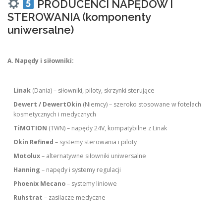
PRODUCENCI NAPĘDÓW I
STEROWANIA (komponenty
uniwersalne)
A. Napędy i siłowniki:
Linak
(Dania) – siłowniki, piloty, skrzynki sterujące
Dewert / DewertOkin
(Niemcy) – szeroko stosowane w fotelach
kosmetycznych i medycznych
TiMOTION
(TWN) – napędy 24V, kompatybilne z Linak
Okin Refined
– systemy sterowania i piloty
Motolux
– alternatywne siłowniki uniwersalne
Hanning
– napędy i systemy regulacji
Phoenix Mecano
– systemy liniowe
Ruhstrat
– zasilacze medyczne