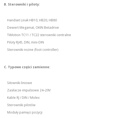
B. Sterowniki i piloty:
Handset Linak HB10, HB20, HB80
Dewert Megamat, OKIN Betadrive
TiMotion TC11 / TC22 sterowniki centralne
Piloty RJ45, DIN, mini-DIN
Sterowniki nożne (foot controller)
C. Typowe części zamienne:
Siłowniki liniowe
Zasilacze impulsowe 24–29V
Kable RJ / DIN / Molex
Sterowniki pilotów
Moduły pamięci pozycji