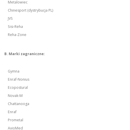
Metalowiec
Chinesport (dystrybucja PL)
JVS
Sisi-Reha
Reha-Zone
B. Marki zagraniczne:
Gymna
Enraf-Nonius
Ecopostural
Novak-M
Chattanooga
Enraf
Prometal
AvioMed