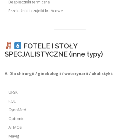
Bezpieczniki termiczne
Przekaźniki i czujniki krańcowe
FOTELE I STOŁY
SPECJALISTYCZNE (inne typy)
A. Dla chirurgii / ginekologii / weterynarii / okulistyki:
UFSK
RQL
GynoMed
Optomic
ATMOS
Mavig