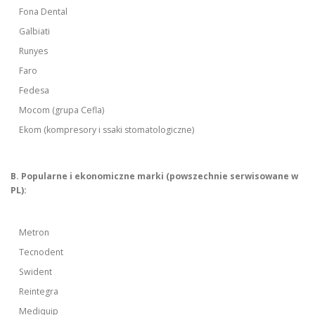
Fona Dental
Galbiati
Runyes
Faro
Fedesa
Mocom (grupa Cefla)
Ekom (kompresory i ssaki stomatologiczne)
B. Popularne i ekonomiczne marki (powszechnie serwisowane w
PL):
Metron
Tecnodent
Swident
Reintegra
Mediquip