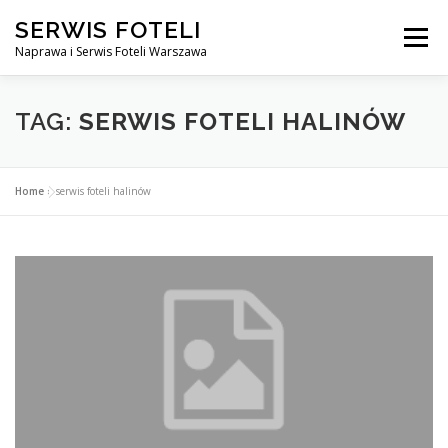
Przejdź
SERWIS FOTELI
do
Menu
treści
Naprawa i Serwis Foteli Warszawa
NAPRAWA FOTELI DENTYSTYCZNE I MEDYCZNE
TAG:
SERWIS FOTELI HALINÓW
CENNIK USŁUG
O NAS
KONTAKT
Home
»
serwis foteli halinów