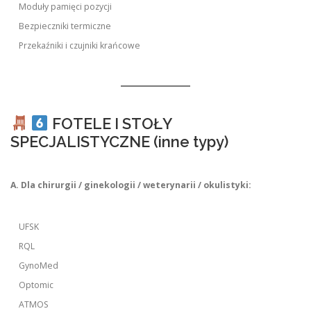
Moduły pamięci pozycji
Bezpieczniki termiczne
Przekaźniki i czujniki krańcowe
FOTELE I STOŁY
SPECJALISTYCZNE (inne typy)
A. Dla chirurgii / ginekologii / weterynarii / okulistyki:
UFSK
RQL
GynoMed
Optomic
ATMOS