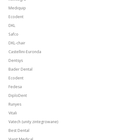
Mediquip
Ecodent
DKL
Safco
DKL-chair
Castellini-Euronda
Dentsys
Bader Dental
Ecodent
Fedesa
DiploDent
Runyes
Vitali
Vatech (unity zintegrowane)
Best Dental
Viasit Medical