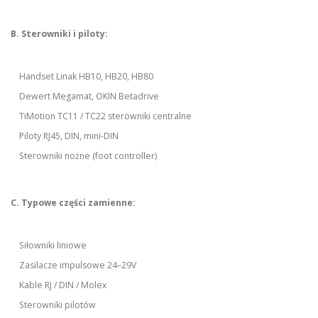
B. Sterowniki i piloty:
Handset Linak HB10, HB20, HB80
Dewert Megamat, OKIN Betadrive
TiMotion TC11 / TC22 sterowniki centralne
Piloty RJ45, DIN, mini-DIN
Sterowniki nożne (foot controller)
C. Typowe części zamienne:
Siłowniki liniowe
Zasilacze impulsowe 24–29V
Kable RJ / DIN / Molex
Sterowniki pilotów