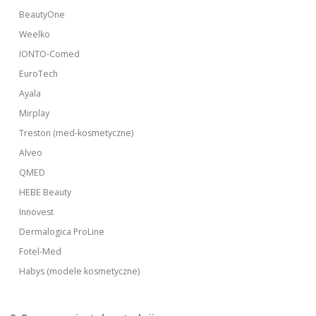
BeautyOne
Weelko
IONTO-Comed
EuroTech
Ayala
Mirplay
Treston (med-kosmetyczne)
Alveo
QMED
HEBE Beauty
Innovest
Dermalogica ProLine
Fotel-Med
Habys (modele kosmetyczne)