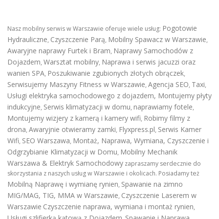
Pogotowie
Nasz mobilny serwis w Warszawie oferuje wiele usług:
Hydrauliczne
Czyszczenie Parą
Mobilny Spawacz w Warszawie
,
,
,
Awaryjne naprawy Furtek i Bram
Naprawy Samochodów z
,
Dojazdem
Warsztat mobilny
Naprawa i serwis jacuzzi oraz
,
,
wanien SPA
Poszukiwanie zgubionych złotych obrączek
,
,
Serwisujemy Maszyny Fitness w Warszawie
Agencja SEO
Taxi
,
,
,
Usługi elektryka samochodowego z dojazdem
,
Montujemy płyty
indukcyjne
Serwis klimatyzacji w domu
naprawiamy fotele
,
,
,
Montujemy wizjery z kamerą i kamery wifi
Robimy filmy z
,
drona
Awaryjnie otwieramy zamki
Flyxpress.pl
Serwis Kamer
,
,
,
Wifi
SEO Warszawa
Montaż, Naprawa, Wymiana, Czyszczenie i
,
,
Odgrzybianie Klimatyzacji w Domu
Mobilny Mechanik
,
Warszawa & Elektryk Samochodowy
zapraszamy serdecznie do
skorzystania z naszych usług w Warszawie i okolicach. Posiadamy też
Mobilną Naprawę i wymianę rynien
Spawanie na zimno
,
MIG/MAG, TIG, MMA w Warszawie
Czyszczenie Laserem w
,
Warszawie
Czyszczenie naprawa, wymiana i montaż rynien
,
Usługi szlifierką kątową z Dojazdem
Spawanie i Naprawa
,