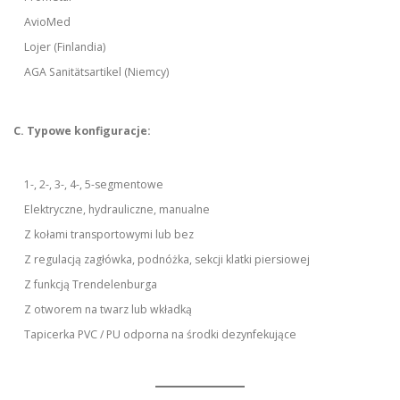
AvioMed
Lojer (Finlandia)
AGA Sanitätsartikel (Niemcy)
C. Typowe konfiguracje:
1-, 2-, 3-, 4-, 5-segmentowe
Elektryczne, hydrauliczne, manualne
Z kołami transportowymi lub bez
Z regulacją zagłówka, podnóżka, sekcji klatki piersiowej
Z funkcją Trendelenburga
Z otworem na twarz lub wkładką
Tapicerka PVC / PU odporna na środki dezynfekujące