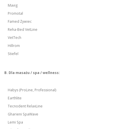
Mavig
Promotal
Famed Żywiec
Reha-Bed VetLine
VetTech
Hillrom
Stiefel
B. Dla masażu / spa / wellness:
Habys (ProLine, Professional)
Earthlite
Tecnodent RelaxLine
Gharieni SpaWave
Lemi Spa