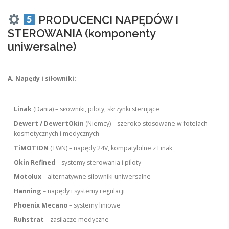
PRODUCENCI NAPĘDÓW I
STEROWANIA (komponenty
uniwersalne)
A. Napędy i siłowniki:
Linak
(Dania) – siłowniki, piloty, skrzynki sterujące
Dewert / DewertOkin
(Niemcy) – szeroko stosowane w fotelach
kosmetycznych i medycznych
TiMOTION
(TWN) – napędy 24V, kompatybilne z Linak
Okin Refined
– systemy sterowania i piloty
Motolux
– alternatywne siłowniki uniwersalne
Hanning
– napędy i systemy regulacji
Phoenix Mecano
– systemy liniowe
Ruhstrat
– zasilacze medyczne