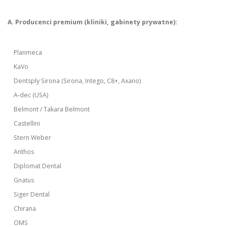
A. Producenci premium (kliniki, gabinety prywatne):
Planmeca
KaVo
Dentsply Sirona (Sirona, Intego, C8+, Axano)
A-dec (USA)
Belmont / Takara Belmont
Castellini
Stern Weber
Anthos
Diplomat Dental
Gnatus
Siger Dental
Chirana
OMS