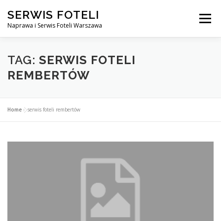
Przejdź
SERWIS FOTELI
do
Menu
treści
Naprawa i Serwis Foteli Warszawa
NAPRAWA FOTELI DENTYSTYCZNE I MEDYCZNE
TAG:
SERWIS FOTELI
REMBERTÓW
CENNIK USŁUG
O NAS
KONTAKT
Home
»
serwis foteli rembertów