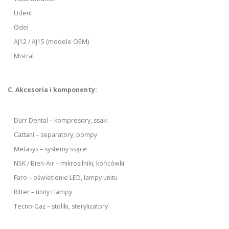
Udent
Odel
AJ12 / AJ15 (modele OEM)
Mistral
C. Akcesoria i komponenty:
Dürr Dental – kompresory, ssaki
Cattani – separatory, pompy
Metasys – systemy ssące
NSK / Bien-Air – mikrosilniki, końcówki
Faro – oświetlenie LED, lampy unitu
Ritter – unity i lampy
Tecno-Gaz – stoliki, sterylizatory