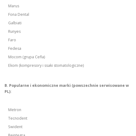
Marus
Fona Dental
Galbiati
Runyes
Faro
Fedesa
Mocom (grupa Cefla)
Ekom (kompresory i ssaki stomatologiczne)
B. Popularne i ekonomiczne marki (powszechnie serwisowane w
PL):
Metron
Tecnodent
Swident
Reintegra