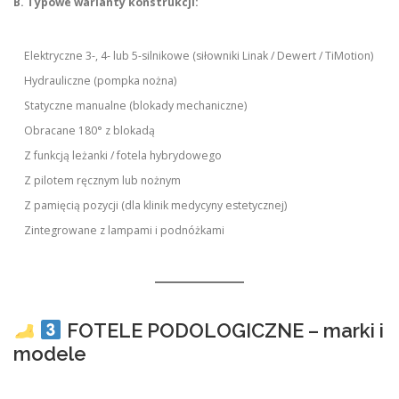
B. Typowe warianty konstrukcji:
Elektryczne 3-, 4- lub 5-silnikowe (siłowniki Linak / Dewert / TiMotion)
Hydrauliczne (pompka nożna)
Statyczne manualne (blokady mechaniczne)
Obracane 180° z blokadą
Z funkcją leżanki / fotela hybrydowego
Z pilotem ręcznym lub nożnym
Z pamięcią pozycji (dla klinik medycyny estetycznej)
Zintegrowane z lampami i podnóżkami
FOTELE PODOLOGICZNE – marki i
modele