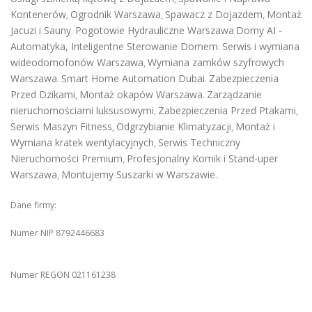
Kontenerów
Ogrodnik Warszawa
Spawacz z Dojazdem
Montaż
,
,
,
Jacuzi i Sauny
Pogotowie Hydrauliczne Warszawa
Domy AI -
.
Automatyka, Inteligentne Sterowanie Domem
Serwis i wymiana
.
wideodomofonów Warszawa
Wymiana zamków szyfrowych
,
Warszawa
Smart Home Automation Dubai
Zabezpieczenia
.
.
Przed Dzikami
Montaż okapów Warszawa
Zarządzanie
,
.
nieruchomościami luksusowymi
Zabezpieczenia Przed Ptakami
,
,
Serwis Maszyn Fitness
Odgrzybianie Klimatyzacji
Montaż i
,
,
Wymiana kratek wentylacyjnych
Serwis Techniczny
,
Nieruchomości Premium
Profesjonalny Komik i Stand-uper
,
Warszawa
Montujemy Suszarki w Warszawie
,
.
Dane firmy:
Numer NIP 8792446683
Numer REGON 021161238