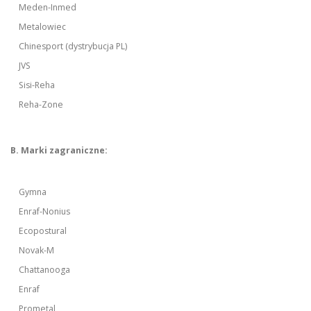
Meden-Inmed
Metalowiec
Chinesport (dystrybucja PL)
JVS
Sisi-Reha
Reha-Zone
B. Marki zagraniczne:
Gymna
Enraf-Nonius
Ecopostural
Novak-M
Chattanooga
Enraf
Prometal