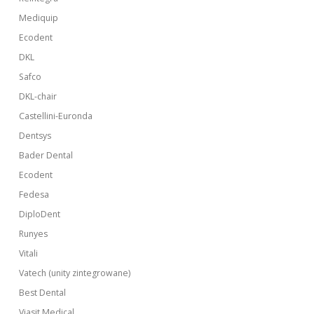
Mediquip
Ecodent
DKL
Safco
DKL-chair
Castellini-Euronda
Dentsys
Bader Dental
Ecodent
Fedesa
DiploDent
Runyes
Vitali
Vatech (unity zintegrowane)
Best Dental
Viasit Medical