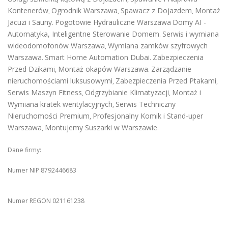
Kontenerów
Ogrodnik Warszawa
Spawacz z Dojazdem
Montaż
,
,
,
Jacuzi i Sauny
Pogotowie Hydrauliczne Warszawa
Domy AI -
.
Automatyka, Inteligentne Sterowanie Domem
Serwis i wymiana
.
wideodomofonów Warszawa
Wymiana zamków szyfrowych
,
Warszawa
Smart Home Automation Dubai
Zabezpieczenia
.
.
Przed Dzikami
Montaż okapów Warszawa
Zarządzanie
,
.
nieruchomościami luksusowymi
Zabezpieczenia Przed Ptakami
,
,
Serwis Maszyn Fitness
Odgrzybianie Klimatyzacji
Montaż i
,
,
Wymiana kratek wentylacyjnych
Serwis Techniczny
,
Nieruchomości Premium
Profesjonalny Komik i Stand-uper
,
Warszawa
Montujemy Suszarki w Warszawie
,
.
Dane firmy:
Numer NIP 8792446683
Numer REGON 021161238