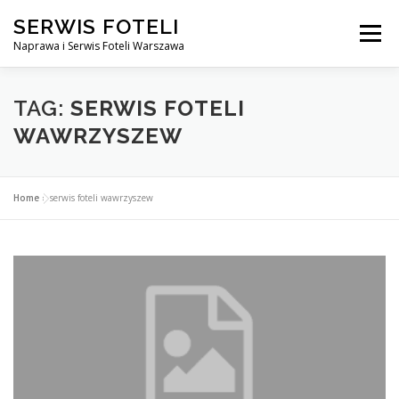
Przejdź
SERWIS FOTELI
do
Menu
treści
Naprawa i Serwis Foteli Warszawa
NAPRAWA FOTELI DENTYSTYCZNE I MEDYCZNE
TAG:
SERWIS FOTELI
WAWRZYSZEW
CENNIK USŁUG
O NAS
KONTAKT
Home
»
serwis foteli wawrzyszew