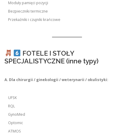
Moduły pamięci pozycji
Bezpieczniki termiczne
Przekaźniki i czujniki krańcowe
FOTELE I STOŁY
SPECJALISTYCZNE (inne typy)
A. Dla chirurgii / ginekologii / weterynarii / okulistyki:
UFSK
RQL
GynoMed
Optomic
ATMOS