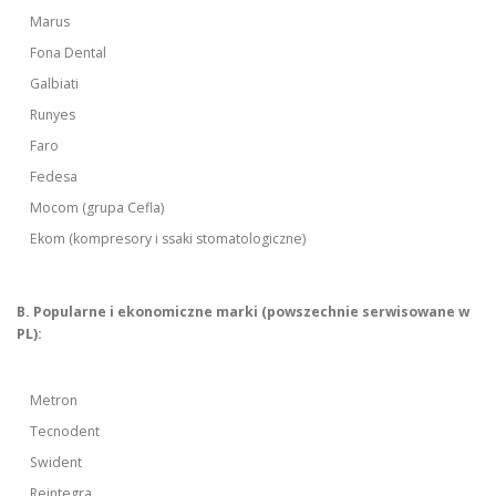
Marus
Fona Dental
Galbiati
Runyes
Faro
Fedesa
Mocom (grupa Cefla)
Ekom (kompresory i ssaki stomatologiczne)
B. Popularne i ekonomiczne marki (powszechnie serwisowane w
PL):
Metron
Tecnodent
Swident
Reintegra