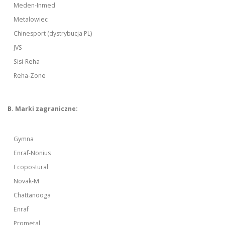
Meden-Inmed
Metalowiec
Chinesport (dystrybucja PL)
JVS
Sisi-Reha
Reha-Zone
B. Marki zagraniczne:
Gymna
Enraf-Nonius
Ecopostural
Novak-M
Chattanooga
Enraf
Prometal