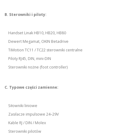
B. Sterowniki i piloty:
Handset Linak HB10, HB20, HB80
Dewert Megamat, OKIN Betadrive
TiMotion TC11 / TC22 sterowniki centralne
Piloty RJ45, DIN, mini-DIN
Sterowniki nożne (foot controller)
C. Typowe części zamienne:
Siłowniki liniowe
Zasilacze impulsowe 24–29V
Kable RJ / DIN / Molex
Sterowniki pilotów