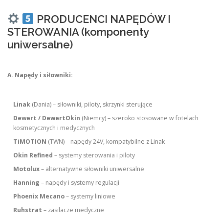
PRODUCENCI NAPĘDÓW I
STEROWANIA (komponenty
uniwersalne)
A. Napędy i siłowniki:
Linak
(Dania) – siłowniki, piloty, skrzynki sterujące
Dewert / DewertOkin
(Niemcy) – szeroko stosowane w fotelach
kosmetycznych i medycznych
TiMOTION
(TWN) – napędy 24V, kompatybilne z Linak
Okin Refined
– systemy sterowania i piloty
Motolux
– alternatywne siłowniki uniwersalne
Hanning
– napędy i systemy regulacji
Phoenix Mecano
– systemy liniowe
Ruhstrat
– zasilacze medyczne