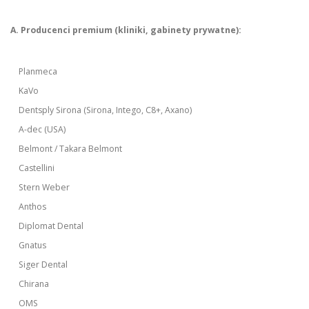
A. Producenci premium (kliniki, gabinety prywatne):
Planmeca
KaVo
Dentsply Sirona (Sirona, Intego, C8+, Axano)
A-dec (USA)
Belmont / Takara Belmont
Castellini
Stern Weber
Anthos
Diplomat Dental
Gnatus
Siger Dental
Chirana
OMS