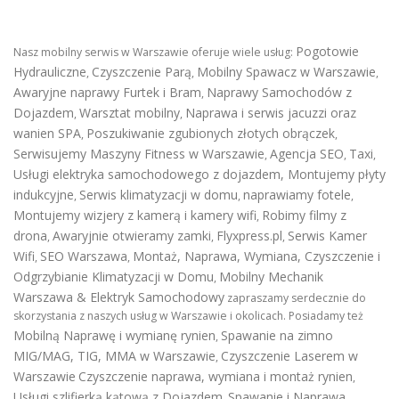
Pogotowie
Nasz mobilny serwis w Warszawie oferuje wiele usług:
Hydrauliczne
Czyszczenie Parą
Mobilny Spawacz w Warszawie
,
,
,
Awaryjne naprawy Furtek i Bram
Naprawy Samochodów z
,
Dojazdem
Warsztat mobilny
Naprawa i serwis jacuzzi oraz
,
,
wanien SPA
Poszukiwanie zgubionych złotych obrączek
,
,
Serwisujemy Maszyny Fitness w Warszawie
Agencja SEO
Taxi
,
,
,
Usługi elektryka samochodowego z dojazdem
,
Montujemy płyty
indukcyjne
Serwis klimatyzacji w domu
naprawiamy fotele
,
,
,
Montujemy wizjery z kamerą i kamery wifi
Robimy filmy z
,
drona
Awaryjnie otwieramy zamki
Flyxpress.pl
Serwis Kamer
,
,
,
Wifi
SEO Warszawa
Montaż, Naprawa, Wymiana, Czyszczenie i
,
,
Odgrzybianie Klimatyzacji w Domu
Mobilny Mechanik
,
Warszawa & Elektryk Samochodowy
zapraszamy serdecznie do
skorzystania z naszych usług w Warszawie i okolicach. Posiadamy też
Mobilną Naprawę i wymianę rynien
Spawanie na zimno
,
MIG/MAG, TIG, MMA w Warszawie
Czyszczenie Laserem w
,
Warszawie
Czyszczenie naprawa, wymiana i montaż rynien
,
Usługi szlifierką kątową z Dojazdem
Spawanie i Naprawa
,