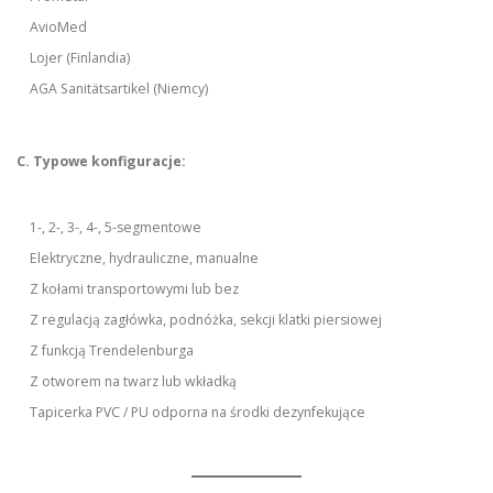
AvioMed
Lojer (Finlandia)
AGA Sanitätsartikel (Niemcy)
C. Typowe konfiguracje:
1-, 2-, 3-, 4-, 5-segmentowe
Elektryczne, hydrauliczne, manualne
Z kołami transportowymi lub bez
Z regulacją zagłówka, podnóżka, sekcji klatki piersiowej
Z funkcją Trendelenburga
Z otworem na twarz lub wkładką
Tapicerka PVC / PU odporna na środki dezynfekujące