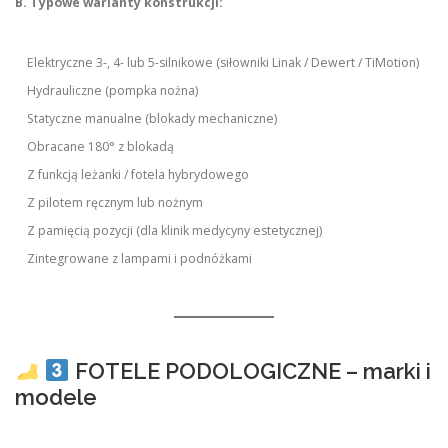
B. Typowe warianty konstrukcji:
Elektryczne 3-, 4- lub 5-silnikowe (siłowniki Linak / Dewert / TiMotion)
Hydrauliczne (pompka nożna)
Statyczne manualne (blokady mechaniczne)
Obracane 180° z blokadą
Z funkcją leżanki / fotela hybrydowego
Z pilotem ręcznym lub nożnym
Z pamięcią pozycji (dla klinik medycyny estetycznej)
Zintegrowane z lampami i podnóżkami
FOTELE PODOLOGICZNE – marki i
modele