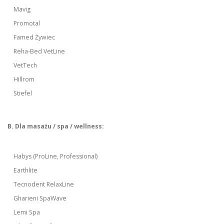
Mavig
Promotal
Famed Żywiec
Reha-Bed VetLine
VetTech
Hillrom
Stiefel
B. Dla masażu / spa / wellness:
Habys (ProLine, Professional)
Earthlite
Tecnodent RelaxLine
Gharieni SpaWave
Lemi Spa