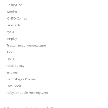
BeautyOne
Weelko
IONTO-Comed
EuroTech
Ayala
Mirplay
Treston (med-kosmetyczne)
Alveo
QMED
HEBE Beauty
Innovest
Dermalogica ProLine
Fotel-Med
Habys (modele kosmetyczne)