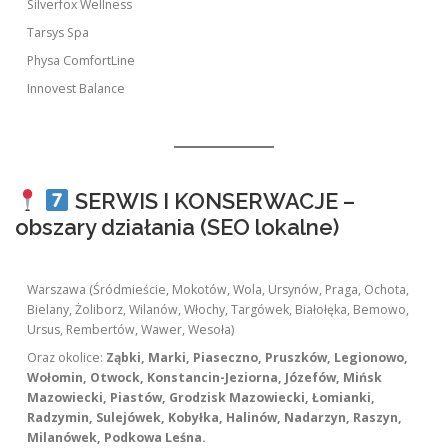
Silverfox Wellness
Tarsys Spa
Physa ComfortLine
Innovest Balance
SERWIS I KONSERWACJE –
obszary działania (SEO lokalne)
Warszawa (Śródmieście, Mokotów, Wola, Ursynów, Praga, Ochota,
Bielany, Żoliborz, Wilanów, Włochy, Targówek, Białołęka, Bemowo,
Ursus, Rembertów, Wawer, Wesoła)
Oraz okolice:
Ząbki, Marki, Piaseczno, Pruszków, Legionowo,
Wołomin, Otwock, Konstancin-Jeziorna, Józefów, Mińsk
Mazowiecki, Piastów, Grodzisk Mazowiecki, Łomianki,
Radzymin, Sulejówek, Kobyłka, Halinów, Nadarzyn, Raszyn,
Milanówek, Podkowa Leśna.