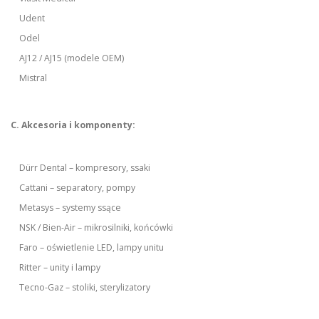
Udent
Odel
AJ12 / AJ15 (modele OEM)
Mistral
C. Akcesoria i komponenty:
Dürr Dental – kompresory, ssaki
Cattani – separatory, pompy
Metasys – systemy ssące
NSK / Bien-Air – mikrosilniki, końcówki
Faro – oświetlenie LED, lampy unitu
Ritter – unity i lampy
Tecno-Gaz – stoliki, sterylizatory