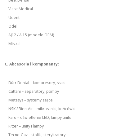
Best Dental
Viasit Medical
Udent
Odel
AJ12 / AJ15 (modele OEM)
Mistral
C. Akcesoria i komponenty:
Dürr Dental – kompresory, ssaki
Cattani – separatory, pompy
Metasys – systemy ssące
NSK / Bien-Air – mikrosilniki, końcówki
Faro – oświetlenie LED, lampy unitu
Ritter – unity i lampy
Tecno-Gaz – stoliki, sterylizatory