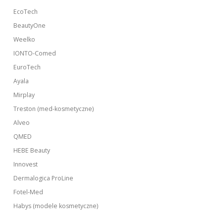
EcoTech
BeautyOne
Weelko
IONTO-Comed
EuroTech
Ayala
Mirplay
Treston (med-kosmetyczne)
Alveo
QMED
HEBE Beauty
Innovest
Dermalogica ProLine
Fotel-Med
Habys (modele kosmetyczne)