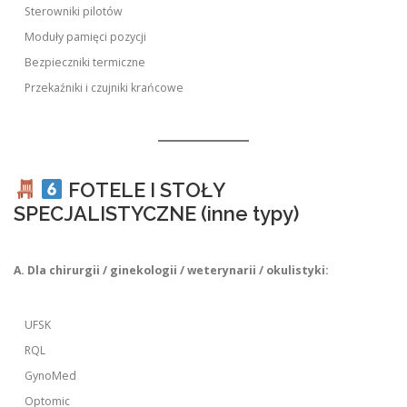
Sterowniki pilotów
Moduły pamięci pozycji
Bezpieczniki termiczne
Przekaźniki i czujniki krańcowe
FOTELE I STOŁY
SPECJALISTYCZNE (inne typy)
A. Dla chirurgii / ginekologii / weterynarii / okulistyki:
UFSK
RQL
GynoMed
Optomic