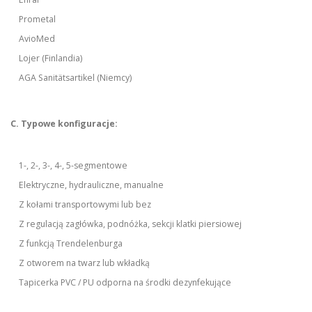
Prometal
AvioMed
Lojer (Finlandia)
AGA Sanitätsartikel (Niemcy)
C. Typowe konfiguracje:
1-, 2-, 3-, 4-, 5-segmentowe
Elektryczne, hydrauliczne, manualne
Z kołami transportowymi lub bez
Z regulacją zagłówka, podnóżka, sekcji klatki piersiowej
Z funkcją Trendelenburga
Z otworem na twarz lub wkładką
Tapicerka PVC / PU odporna na środki dezynfekujące