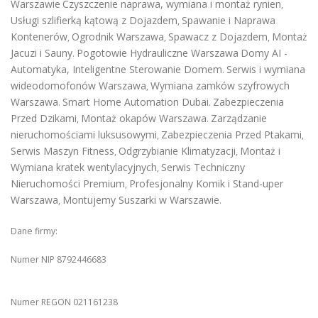
Warszawie
Czyszczenie naprawa, wymiana i montaż rynien
,
Usługi szlifierką kątową z Dojazdem
Spawanie i Naprawa
,
Kontenerów
Ogrodnik Warszawa
Spawacz z Dojazdem
Montaż
,
,
,
Jacuzi i Sauny
Pogotowie Hydrauliczne Warszawa
Domy AI -
.
Automatyka, Inteligentne Sterowanie Domem
Serwis i wymiana
.
wideodomofonów Warszawa
Wymiana zamków szyfrowych
,
Warszawa
Smart Home Automation Dubai
Zabezpieczenia
.
.
Przed Dzikami
Montaż okapów Warszawa
Zarządzanie
,
.
nieruchomościami luksusowymi
Zabezpieczenia Przed Ptakami
,
,
Serwis Maszyn Fitness
Odgrzybianie Klimatyzacji
Montaż i
,
,
Wymiana kratek wentylacyjnych
Serwis Techniczny
,
Nieruchomości Premium
Profesjonalny Komik i Stand-uper
,
Warszawa
Montujemy Suszarki w Warszawie
,
.
Dane firmy:
Numer NIP 8792446683
Numer REGON 021161238