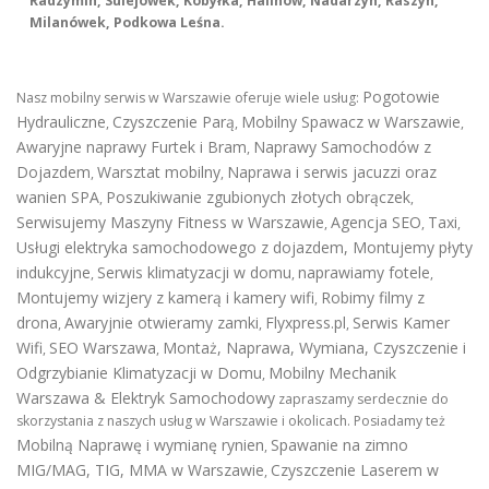
Radzymin, Sulejówek, Kobyłka, Halinów, Nadarzyn, Raszyn,
Milanówek, Podkowa Leśna.
Pogotowie
Nasz mobilny serwis w Warszawie oferuje wiele usług:
Hydrauliczne
Czyszczenie Parą
Mobilny Spawacz w Warszawie
,
,
,
Awaryjne naprawy Furtek i Bram
Naprawy Samochodów z
,
Dojazdem
Warsztat mobilny
Naprawa i serwis jacuzzi oraz
,
,
wanien SPA
Poszukiwanie zgubionych złotych obrączek
,
,
Serwisujemy Maszyny Fitness w Warszawie
Agencja SEO
Taxi
,
,
,
Usługi elektryka samochodowego z dojazdem
,
Montujemy płyty
indukcyjne
Serwis klimatyzacji w domu
naprawiamy fotele
,
,
,
Montujemy wizjery z kamerą i kamery wifi
Robimy filmy z
,
drona
Awaryjnie otwieramy zamki
Flyxpress.pl
Serwis Kamer
,
,
,
Wifi
SEO Warszawa
Montaż, Naprawa, Wymiana, Czyszczenie i
,
,
Odgrzybianie Klimatyzacji w Domu
Mobilny Mechanik
,
Warszawa & Elektryk Samochodowy
zapraszamy serdecznie do
skorzystania z naszych usług w Warszawie i okolicach. Posiadamy też
Mobilną Naprawę i wymianę rynien
Spawanie na zimno
,
MIG/MAG, TIG, MMA w Warszawie
Czyszczenie Laserem w
,