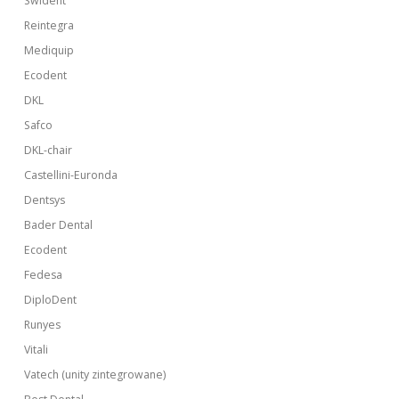
Swident
Reintegra
Mediquip
Ecodent
DKL
Safco
DKL-chair
Castellini-Euronda
Dentsys
Bader Dental
Ecodent
Fedesa
DiploDent
Runyes
Vitali
Vatech (unity zintegrowane)