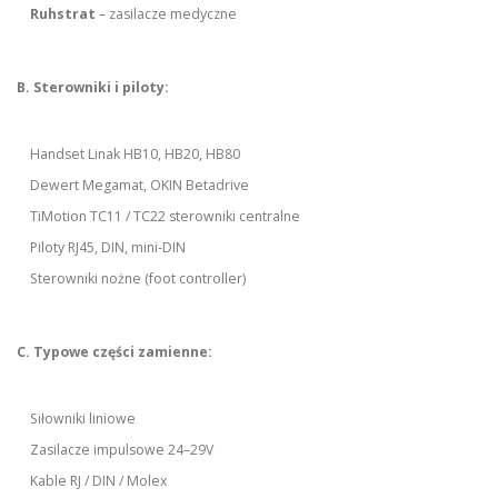
Ruhstrat
– zasilacze medyczne
B. Sterowniki i piloty:
Handset Linak HB10, HB20, HB80
Dewert Megamat, OKIN Betadrive
TiMotion TC11 / TC22 sterowniki centralne
Piloty RJ45, DIN, mini-DIN
Sterowniki nożne (foot controller)
C. Typowe części zamienne:
Siłowniki liniowe
Zasilacze impulsowe 24–29V
Kable RJ / DIN / Molex