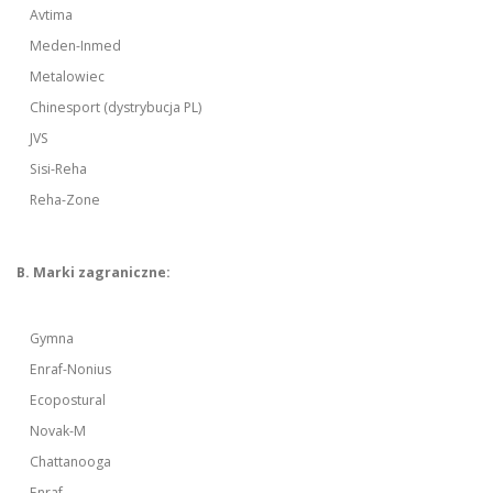
Avtima
Meden-Inmed
Metalowiec
Chinesport (dystrybucja PL)
JVS
Sisi-Reha
Reha-Zone
B. Marki zagraniczne:
Gymna
Enraf-Nonius
Ecopostural
Novak-M
Chattanooga
Enraf