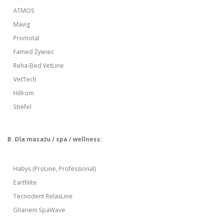
ATMOS
Mavig
Promotal
Famed Żywiec
Reha-Bed VetLine
VetTech
Hillrom
Stiefel
B. Dla masażu / spa / wellness:
Habys (ProLine, Professional)
Earthlite
Tecnodent RelaxLine
Gharieni SpaWave