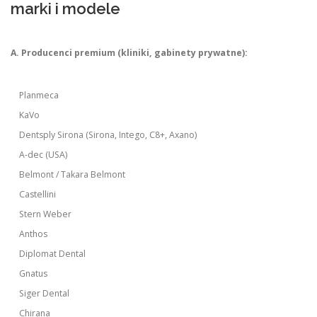
marki i modele
A. Producenci premium (kliniki, gabinety prywatne):
Planmeca
KaVo
Dentsply Sirona (Sirona, Intego, C8+, Axano)
A-dec (USA)
Belmont / Takara Belmont
Castellini
Stern Weber
Anthos
Diplomat Dental
Gnatus
Siger Dental
Chirana