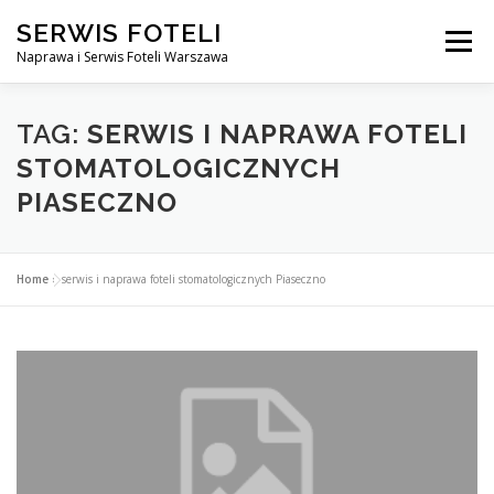
Przejdź
SERWIS FOTELI
do
Menu
treści
Naprawa i Serwis Foteli Warszawa
NAPRAWA FOTELI DENTYSTYCZNE I MEDYCZNE
TAG:
SERWIS I NAPRAWA FOTELI
STOMATOLOGICZNYCH
PIASECZNO
CENNIK USŁUG
O NAS
KONTAKT
Home
»
serwis i naprawa foteli stomatologicznych Piaseczno