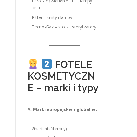
Faro – oświetlenie LED, lampy
unitu
Ritter – unity i lampy
Tecno-Gaz – stoliki, sterylizatory
FOTELE
KOSMETYCZN
E – marki i typy
A. Marki europejskie i globalne:
Gharieni (Niemcy)