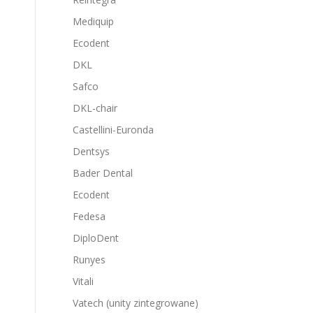
Mediquip
Ecodent
DKL
Safco
DKL-chair
Castellini-Euronda
Dentsys
Bader Dental
Ecodent
Fedesa
DiploDent
Runyes
Vitali
Vatech (unity zintegrowane)