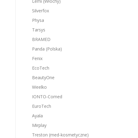
Lemi (Włochy)
Silverfox
Physa
Tarsys
BRAMED
Panda (Polska)
Fenix
EcoTech
BeautyOne
Weelko
IONTO-Comed
EuroTech
Ayala
Mirplay
Treston (med-kosmetyczne)