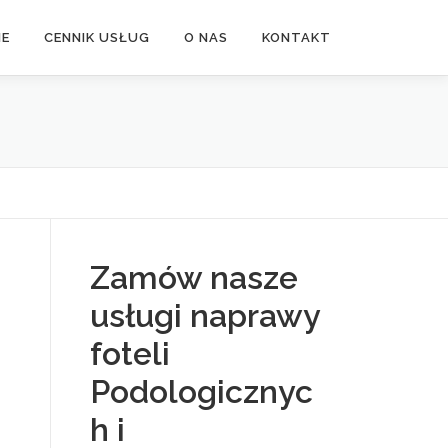
NE
CENNIK USŁUG
O NAS
KONTAKT
Zamów nasze
usługi naprawy
foteli
Podologicznyc
d
h i