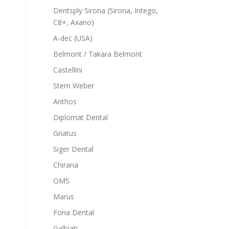
Dentsply Sirona (Sirona, Intego,
C8+, Axano)
A-dec (USA)
Belmont / Takara Belmont
Castellini
Stern Weber
Anthos
Diplomat Dental
Gnatus
Siger Dental
Chirana
OMS
Marus
Fona Dental
Galbiati