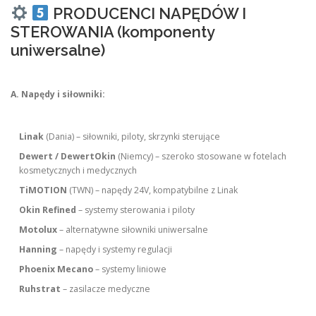
PRODUCENCI NAPĘDÓW I
STEROWANIA (komponenty
uniwersalne)
A. Napędy i siłowniki:
Linak
(Dania) – siłowniki, piloty, skrzynki sterujące
Dewert / DewertOkin
(Niemcy) – szeroko stosowane w fotelach
kosmetycznych i medycznych
TiMOTION
(TWN) – napędy 24V, kompatybilne z Linak
Okin Refined
– systemy sterowania i piloty
Motolux
– alternatywne siłowniki uniwersalne
Hanning
– napędy i systemy regulacji
Phoenix Mecano
– systemy liniowe
Ruhstrat
– zasilacze medyczne