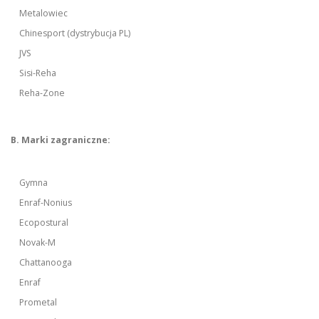
Metalowiec
Chinesport (dystrybucja PL)
JVS
Sisi-Reha
Reha-Zone
B. Marki zagraniczne:
Gymna
Enraf-Nonius
Ecopostural
Novak-M
Chattanooga
Enraf
Prometal