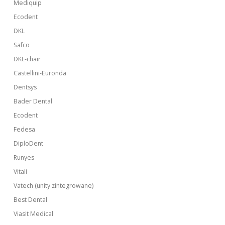
Mediquip
Ecodent
DKL
Safco
DKL-chair
Castellini-Euronda
Dentsys
Bader Dental
Ecodent
Fedesa
DiploDent
Runyes
Vitali
Vatech (unity zintegrowane)
Best Dental
Viasit Medical