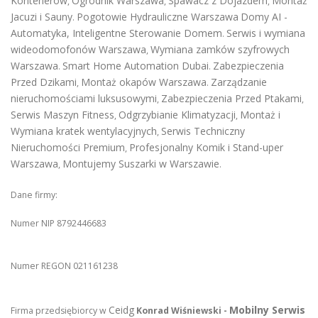
Kontenerów
Ogrodnik Warszawa
Spawacz z Dojazdem
Montaż
,
,
,
Jacuzi i Sauny
Pogotowie Hydrauliczne Warszawa
Domy AI -
.
Automatyka, Inteligentne Sterowanie Domem
Serwis i wymiana
.
wideodomofonów Warszawa
Wymiana zamków szyfrowych
,
Warszawa
Smart Home Automation Dubai
Zabezpieczenia
.
.
Przed Dzikami
Montaż okapów Warszawa
Zarządzanie
,
.
nieruchomościami luksusowymi
Zabezpieczenia Przed Ptakami
,
,
Serwis Maszyn Fitness
Odgrzybianie Klimatyzacji
Montaż i
,
,
Wymiana kratek wentylacyjnych
Serwis Techniczny
,
Nieruchomości Premium
Profesjonalny Komik i Stand-uper
,
Warszawa
Montujemy Suszarki w Warszawie
,
.
Dane firmy:
Numer NIP 8792446683
Numer REGON 021161238
Ceidg
Mobilny Serwis
Firma przedsiębiorcy w
Konrad Wiśniewski -