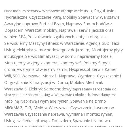
Pogotowie
Nasz mobilny serwis w Warszawie oferuje wiele usług:
Hydrauliczne
Czyszczenie Parą
Mobilny Spawacz w Warszawie
,
,
,
Awaryjne naprawy Furtek i Bram
Naprawy Samochodów z
,
Dojazdem
Warsztat mobilny
Naprawa i serwis jacuzzi oraz
,
,
wanien SPA
Poszukiwanie zgubionych złotych obrączek
,
,
Serwisujemy Maszyny Fitness w Warszawie
Agencja SEO
Taxi
,
,
,
Usługi elektryka samochodowego z dojazdem
,
Montujemy płyty
indukcyjne
Serwis klimatyzacji w domu
naprawiamy fotele
,
,
,
Montujemy wizjery z kamerą i kamery wifi
Robimy filmy z
,
drona
Awaryjnie otwieramy zamki
Flyxpress.pl
Serwis Kamer
,
,
,
Wifi
SEO Warszawa
Montaż, Naprawa, Wymiana, Czyszczenie i
,
,
Odgrzybianie Klimatyzacji w Domu
Mobilny Mechanik
,
Warszawa & Elektryk Samochodowy
zapraszamy serdecznie do
skorzystania z naszych usług w Warszawie i okolicach. Posiadamy też
Mobilną Naprawę i wymianę rynien
Spawanie na zimno
,
MIG/MAG, TIG, MMA w Warszawie
Czyszczenie Laserem w
,
Warszawie
Czyszczenie naprawa, wymiana i montaż rynien
,
Usługi szlifierką kątową z Dojazdem
Spawanie i Naprawa
,