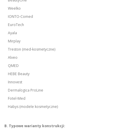
BeautyOne
Weelko
IONTO-Comed
EuroTech
Ayala
Mirplay
Treston (med-kosmetyczne)
Alveo
QMED
HEBE Beauty
Innovest
Dermalogica ProLine
Fotel-Med
Habys (modele kosmetyczne)
B. Typowe warianty konstrukcji: