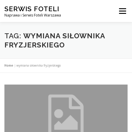
Przejdź
SERWIS FOTELI
do
Menu
treści
Naprawa i Serwis Foteli Warszawa
NAPRAWA FOTELI DENTYSTYCZNE I MEDYCZNE
TAG:
WYMIANA SIŁOWNIKA
FRYZJERSKIEGO
CENNIK USŁUG
O NAS
KONTAKT
Home
»
wymiana siłownika fryzjerskiego