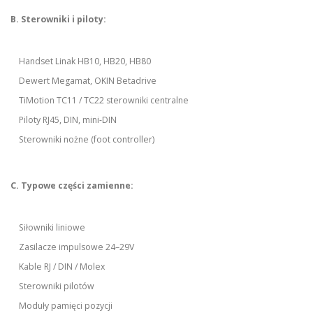
B. Sterowniki i piloty:
Handset Linak HB10, HB20, HB80
Dewert Megamat, OKIN Betadrive
TiMotion TC11 / TC22 sterowniki centralne
Piloty RJ45, DIN, mini-DIN
Sterowniki nożne (foot controller)
C. Typowe części zamienne:
Siłowniki liniowe
Zasilacze impulsowe 24–29V
Kable RJ / DIN / Molex
Sterowniki pilotów
Moduły pamięci pozycji