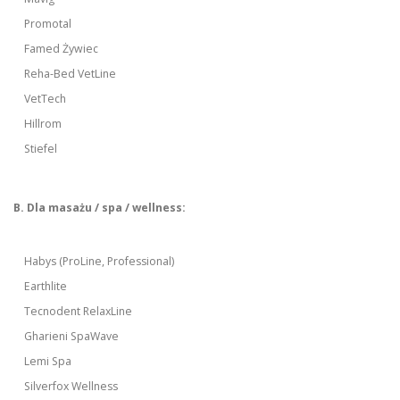
Promotal
Famed Żywiec
Reha-Bed VetLine
VetTech
Hillrom
Stiefel
B. Dla masażu / spa / wellness:
Habys (ProLine, Professional)
Earthlite
Tecnodent RelaxLine
Gharieni SpaWave
Lemi Spa
Silverfox Wellness