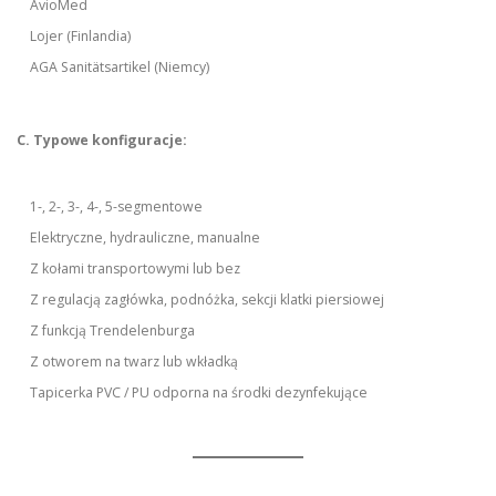
AvioMed
Lojer (Finlandia)
AGA Sanitätsartikel (Niemcy)
C. Typowe konfiguracje:
1-, 2-, 3-, 4-, 5-segmentowe
Elektryczne, hydrauliczne, manualne
Z kołami transportowymi lub bez
Z regulacją zagłówka, podnóżka, sekcji klatki piersiowej
Z funkcją Trendelenburga
Z otworem na twarz lub wkładką
Tapicerka PVC / PU odporna na środki dezynfekujące