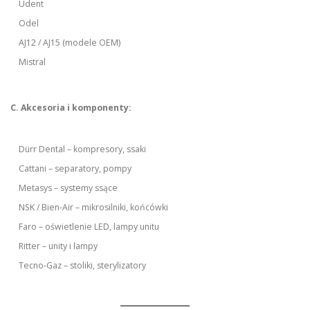
Udent
Odel
AJ12 / AJ15 (modele OEM)
Mistral
C. Akcesoria i komponenty:
Dürr Dental – kompresory, ssaki
Cattani – separatory, pompy
Metasys – systemy ssące
NSK / Bien-Air – mikrosilniki, końcówki
Faro – oświetlenie LED, lampy unitu
Ritter – unity i lampy
Tecno-Gaz – stoliki, sterylizatory