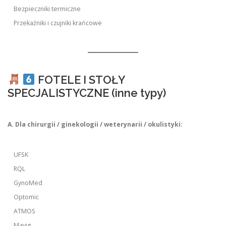
Bezpieczniki termiczne
Przekaźniki i czujniki krańcowe
FOTELE I STOŁY
SPECJALISTYCZNE (inne typy)
A. Dla chirurgii / ginekologii / weterynarii / okulistyki:
UFSK
RQL
GynoMed
Optomic
ATMOS
Mavig