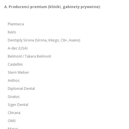
A. Producenci premium (kliniki, gabinety prywatne):
Planmeca
KaVo
Dentsply Sirona (Sirona, Intego, C8+, Axano)
A-dec (USA)
Belmont / Takara Belmont
Castellini
Stern Weber
Anthos
Diplomat Dental
Gnatus
Siger Dental
Chirana
OMS
Marus