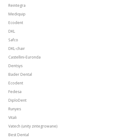
Reintegra
Mediquip
Ecodent
DKL
Safco
DKL-chair
Castellini-Euronda
Dentsys
Bader Dental
Ecodent
Fedesa
DiploDent
Runyes
Vitali
Vatech (unity zintegrowane)
Best Dental