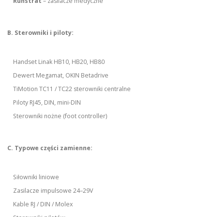
Ruhstrat
– zasilacze medyczne
B. Sterowniki i piloty:
Handset Linak HB10, HB20, HB80
Dewert Megamat, OKIN Betadrive
TiMotion TC11 / TC22 sterowniki centralne
Piloty RJ45, DIN, mini-DIN
Sterowniki nożne (foot controller)
C. Typowe części zamienne:
Siłowniki liniowe
Zasilacze impulsowe 24–29V
Kable RJ / DIN / Molex