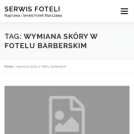
Przejdź
SERWIS FOTELI
do
Menu
treści
Naprawa i Serwis Foteli Warszawa
NAPRAWA FOTELI DENTYSTYCZNE I MEDYCZNE
TAG:
WYMIANA SKÓRY W
FOTELU BARBERSKIM
CENNIK USŁUG
O NAS
KONTAKT
Home
»
wymiana skóry w fotelu barberskim