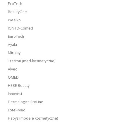
EcoTech
BeautyOne
Weelko
IONTO-Comed
EuroTech
Ayala
Mirplay
Treston (med-kosmetyczne)
Alveo
QMED
HEBE Beauty
Innovest
Dermalogica ProLine
Fotel-Med
Habys (modele kosmetyczne)