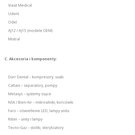
Viasit Medical
Udent
Odel
AJ12 / AJ15 (modele OEM)
Mistral
C. Akcesoria i komponenty:
Dürr Dental – kompresory, ssaki
Cattani – separatory, pompy
Metasys – systemy ssące
NSK / Bien-Air – mikrosilniki, końcówki
Faro – oświetlenie LED, lampy unitu
Ritter – unity i lampy
Tecno-Gaz – stoliki, sterylizatory