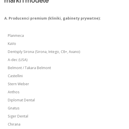
marki i modele
A. Producenci premium (kliniki, gabinety prywatne):
Planmeca
KaVo
Dentsply Sirona (Sirona, Intego, C8+, Axano)
A-dec (USA)
Belmont / Takara Belmont
Castellini
Stern Weber
Anthos
Diplomat Dental
Gnatus
Siger Dental
Chirana