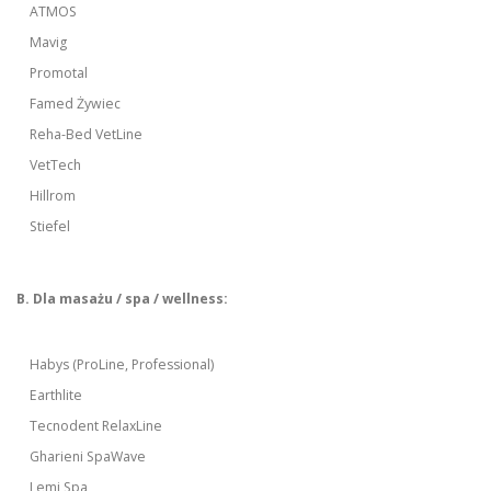
ATMOS
Mavig
Promotal
Famed Żywiec
Reha-Bed VetLine
VetTech
Hillrom
Stiefel
B. Dla masażu / spa / wellness:
Habys (ProLine, Professional)
Earthlite
Tecnodent RelaxLine
Gharieni SpaWave
Lemi Spa