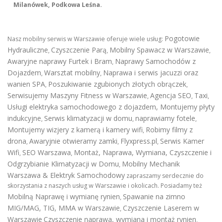
Milanówek, Podkowa Leśna.
Pogotowie
Nasz mobilny serwis w Warszawie oferuje wiele usług:
Hydrauliczne
Czyszczenie Parą
Mobilny Spawacz w Warszawie
,
,
,
Awaryjne naprawy Furtek i Bram
Naprawy Samochodów z
,
Dojazdem
Warsztat mobilny
Naprawa i serwis jacuzzi oraz
,
,
wanien SPA
Poszukiwanie zgubionych złotych obrączek
,
,
Serwisujemy Maszyny Fitness w Warszawie
Agencja SEO
Taxi
,
,
,
Usługi elektryka samochodowego z dojazdem
,
Montujemy płyty
indukcyjne
Serwis klimatyzacji w domu
naprawiamy fotele
,
,
,
Montujemy wizjery z kamerą i kamery wifi
Robimy filmy z
,
drona
Awaryjnie otwieramy zamki
Flyxpress.pl
Serwis Kamer
,
,
,
Wifi
SEO Warszawa
Montaż, Naprawa, Wymiana, Czyszczenie i
,
,
Odgrzybianie Klimatyzacji w Domu
Mobilny Mechanik
,
Warszawa & Elektryk Samochodowy
zapraszamy serdecznie do
skorzystania z naszych usług w Warszawie i okolicach. Posiadamy też
Mobilną Naprawę i wymianę rynien
Spawanie na zimno
,
MIG/MAG, TIG, MMA w Warszawie
Czyszczenie Laserem w
,
Warszawie
Czyszczenie naprawa, wymiana i montaż rynien
,