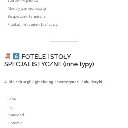
Sterowniki pilotów
Moduły pamięci pozycji
Bezpieczniki termiczne
Przekaźniki i czujniki krańcowe
FOTELE I STOŁY
SPECJALISTYCZNE (inne typy)
A. Dla chirurgii / ginekologii / weterynarii / okulistyki:
UFSK
RQL
GynoMed
Optomic