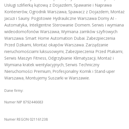
Usługi szlifierką kątową z Dojazdem
Spawanie i Naprawa
,
Kontenerów
Ogrodnik Warszawa
Spawacz z Dojazdem
Montaż
,
,
,
Jacuzi i Sauny
Pogotowie Hydrauliczne Warszawa
Domy AI -
.
Automatyka, Inteligentne Sterowanie Domem
Serwis i wymiana
.
wideodomofonów Warszawa
Wymiana zamków szyfrowych
,
Warszawa
Smart Home Automation Dubai
Zabezpieczenia
.
.
Przed Dzikami
Montaż okapów Warszawa
Zarządzanie
,
.
nieruchomościami luksusowymi
Zabezpieczenia Przed Ptakami
,
,
Serwis Maszyn Fitness
Odgrzybianie Klimatyzacji
Montaż i
,
,
Wymiana kratek wentylacyjnych
Serwis Techniczny
,
Nieruchomości Premium
Profesjonalny Komik i Stand-uper
,
Warszawa
Montujemy Suszarki w Warszawie
,
.
Dane firmy:
Numer NIP 8792446683
Numer REGON 021161238