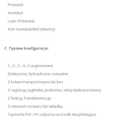
Prometal
AvioMed
Lojer (Finlandia)
AGA Sanitätsartikel (Niemcy)
C. Typowe konfiguracje:
1-, 2-, 3-, 4-, 5-segmentowe
Elektryczne, hydrauliczne, manualne
Z kołami transportowymi lub bez
Z regulacją zagłówka, podnóżka, sekcji klatki piersiowej
Z funkcją Trendelenburga
Z otworem na twarz lub wkładką
Tapicerka PVC / PU odporna na środki dezynfekujące