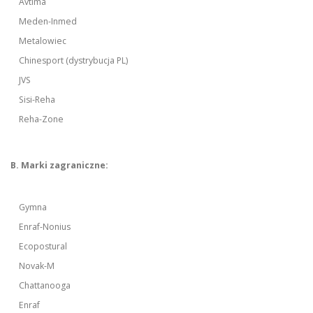
Avtima
Meden-Inmed
Metalowiec
Chinesport (dystrybucja PL)
JVS
Sisi-Reha
Reha-Zone
B. Marki zagraniczne:
Gymna
Enraf-Nonius
Ecopostural
Novak-M
Chattanooga
Enraf