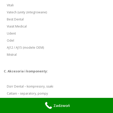
Vitali
Vatech (unity zintegrowane)
Best Dental
Viasit Medical
Udent
Odel
AJ12 / AJ15 (modele OEM)
Mistral
C. Akcesoria i komponenty:
Dürr Dental – kompresory, ssaki
Cattani – separatory, pompy
Metasys – systemy ssące
Zadzwoń
NSK / Bien-Air – mikrosilniki, końcówki