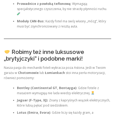
Prowadnice z powłoką teflonową:
Wymagają
specjalistycznego czyszczenia, by nie straciły płynności ruchu.
Moduły CAN-Bus:
Każdy fotel ma swój własny „mózg”, który
musi być zsynchronizowany z resztą auta.
Robimy też inne luksusowe
„brytyjczyki” i podobne marki!
Nasza pasja do mechaniki foteli wykracza poza Astona. Jeśli w Twoim
garażu w
Chotomowie
lub
Łomiankach
stoi inna perła motoryzacji,
również pomożemy:
Bentley (Continental GT, Bentayga):
Gdzie fotele z
masażem wymagają nie lada wiedzy elektrycznej.
Jaguar (F-Type, XJ):
Znany z kapryśnych wiązek elektrycznych,
które lubią pękać pod siedziskiem.
Lotus (Emira, Evora):
Gdzie liczy się każdy gram, a