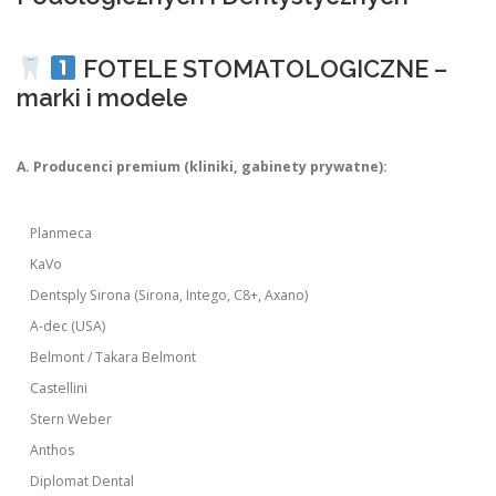
FOTELE STOMATOLOGICZNE –
marki i modele
A. Producenci premium (kliniki, gabinety prywatne):
Planmeca
KaVo
Dentsply Sirona (Sirona, Intego, C8+, Axano)
A-dec (USA)
Belmont / Takara Belmont
Castellini
Stern Weber
Anthos
Diplomat Dental