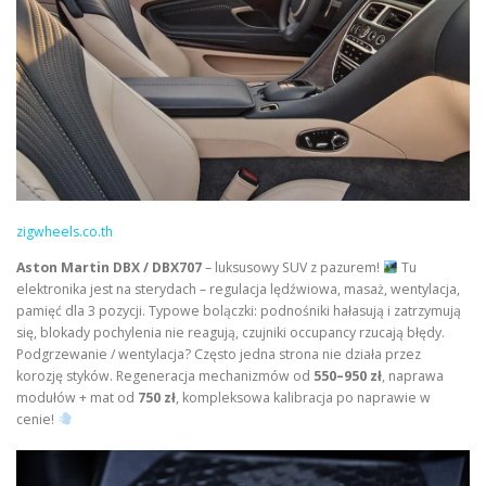
zigwheels.co.th
Aston Martin DBX / DBX707
– luksusowy SUV z pazurem!
Tu
elektronika jest na sterydach – regulacja lędźwiowa, masaż, wentylacja,
pamięć dla 3 pozycji. Typowe bolączki: podnośniki hałasują i zatrzymują
się, blokady pochylenia nie reagują, czujniki occupancy rzucają błędy.
Podgrzewanie / wentylacja? Często jedna strona nie działa przez
korozję styków. Regeneracja mechanizmów od
550–950 zł
, naprawa
modułów + mat od
750 zł
, kompleksowa kalibracja po naprawie w
cenie!