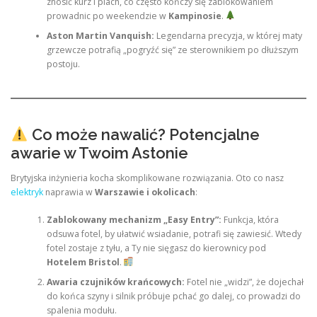
znosić kurz i piach, co często kończy się zablokowaniem
prowadnic po weekendzie w
Kampinosie
.
Aston Martin Vanquish:
Legendarna precyzja, w której maty
grzewcze potrafią „pogryźć się” ze sterownikiem po dłuższym
postoju.
Co może nawalić? Potencjalne
awarie w Twoim Astonie
Brytyjska inżynieria kocha skomplikowane rozwiązania. Oto co nasz
elektryk
naprawia w
Warszawie i okolicach
:
Zablokowany mechanizm „Easy Entry”:
Funkcja, która
odsuwa fotel, by ułatwić wsiadanie, potrafi się zawiesić. Wtedy
fotel zostaje z tyłu, a Ty nie sięgasz do kierownicy pod
Hotelem Bristol
.
Awaria czujników krańcowych:
Fotel nie „widzi”, że dojechał
do końca szyny i silnik próbuje pchać go dalej, co prowadzi do
spalenia modułu.