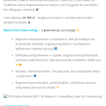
Mokotów, a także okolice jak Konstancin, Piaseczno, Józefosław czy
Podkowa Leśna. Naprawiamy na miejscu, bez ściągania do warsztatu i
bez długiego czekania!
Ceny startują
od 400 zł
– diagnoza na żywo + uczciwa wycena bez
ukrytych kosztów
.
Nasze kluczowe usługi
– z gwarancją i precyzją!
Naprawa mechanizmów: prowadnice, silniczki elektryczne,
podnośniki, blokady, regulacja wysokości / pochylenia /
lędźwiowa / pamięci pozycji
Elektryka podgrzewania + czujniki: diagnoza mat grzewczych,
wymiana uszkodzonych, naprawa wiązek, modułów i kalibracja
Montaż / demontaż foteli – bezpiecznie, bez uszkodzeń skóry
czy karoserii
Regeneracja prowadnic, podnośników, odchylenia oparcia –
żeby luksus wracał do ideału!
claveyscorner.com