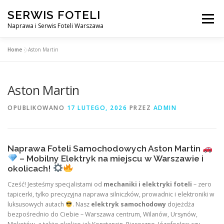
Przejdź
SERWIS FOTELI
do
Menu
treści
Naprawa i Serwis Foteli Warszawa
Home
»
Aston Martin
NAPRAWA FOTELI DENTYSTYCZNE I MEDYCZNE
Aston Martin
CENNIK USŁUG
O NAS
KONTAKT
OPUBLIKOWANO
17 LUTEGO, 2026
PRZEZ
ADMIN
Naprawa Foteli Samochodowych Aston Martin
– Mobilny Elektryk na miejscu w Warszawie i
okolicach!
Cześć! Jesteśmy specjalistami od
mechaniki i elektryki foteli
– zero
tapicerki, tylko precyzyjna naprawa silniczków, prowadnic i elektroniki w
luksusowych autach
. Nasz
elektryk samochodowy
dojeżdża
bezpośrednio do Ciebie – Warszawa centrum, Wilanów, Ursynów,