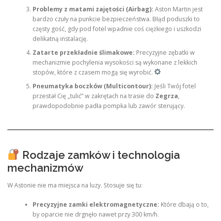
Problemy z matami zajętości (Airbag):
Aston Martin jest
bardzo czuły na punkcie bezpieczeństwa. Błąd poduszki to
częsty gość, gdy pod fotel wpadnie coś ciężkiego i uszkodzi
delikatną instalację.
Zatarte przekładnie ślimakowe:
Precyzyjne zębatki w
mechanizmie pochylenia wysokości są wykonane z lekkich
stopów, które z czasem mogą się wyrobić.
Pneumatyka boczków (Multicontour):
Jeśli Twój fotel
przestał Cię „tulić” w zakrętach na trasie do
Zegrza
,
prawdopodobnie padła pompka lub zawór sterujący.
Rodzaje zamków i technologia
mechanizmów
W Astonie nie ma miejsca na luzy. Stosuje się tu:
Precyzyjne zamki elektromagnetyczne:
Które dbają o to,
by oparcie nie drgnęło nawet przy 300 km/h.