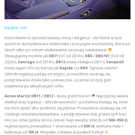
topgear.com
Aston Martin to synonim luksusu, mocy i elegancji – ale fotele w tych
autach to skomplikowana elektronika i precyzyjne mechanizmy, które po
latach (albo po ostrym użytkowaniu) zaczynają szwankować
.
Obsługujemy modele jak
DB11
(GT od 2016+),
DBX
/
DBX707
(SUV od
2020+),
Vantage
(od 2018+),
DB12
(nowy następca DB11),
Vanquish
(nowy super-GT) czy starsze jak
Rapide
czy
DB9
. Typowe usterki?
Silniczki regulacji padają od wilgoci, prowadnice zacierają się,
podgrzewanie działa tylko połowicznie, a pamięć pozycji gubi
ustawienia po aktualizacjach softu.
Aston Martin DB11 / DB12
– ikona grand tourer!
Najczęściej awarie
elektrycznej regulacji – silniczki wysokości i pochylenia blokują się, fotel
nie chce opaść albo podnieść się płynnie. Prowadnice zużywają się od
częstego wsiadania/wysiadania, a podgrzewanie mat grzewczych traci
moc po zimie (jedna strona zimna). Naprawiamy silniczki od
500–850 zł
,
regenerujemy prowadnice + smarowanie od
600 zł
, wymiana maty +
kalibracja od
700 zł
. Wszystko z testem wszystkich funkcji!