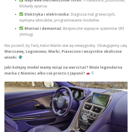
Naprawa mechanizmów foteli:
Prowadnice, podnośniki,
blokady oparcia.
Elektryka i elektronika:
Diagnoza mat grzewczych,
wymiana silniczków, programowanie modułów.
Montaż i demontaż:
Bezpieczne wypięcie systemów SRS
(Airbag).
Nie pozwól, by Twój Aston Martin stał się niewygodny. Obsługujemy całą
Warszawę, Legionowo, Marki, Piaseczno i wszystkie okoliczne
wioski
.
Jaki kolejny model mamy wziąć na warsztat? Może legendarna
marka z Niemiec albo coś prosto z Japonii?