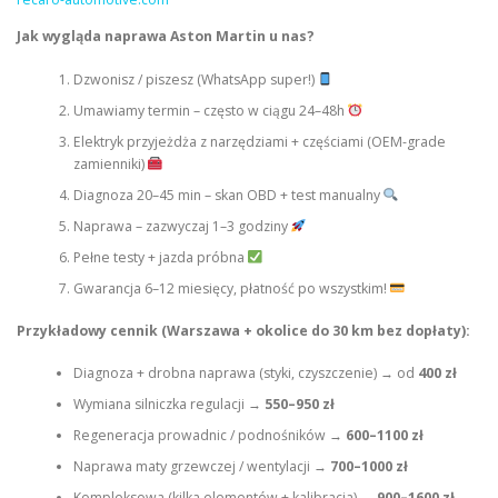
Jak wygląda naprawa Aston Martin u nas?
Dzwonisz / piszesz (WhatsApp super!)
Umawiamy termin – często w ciągu 24–48h
Elektryk przyjeżdża z narzędziami + częściami (OEM-grade
zamienniki)
Diagnoza 20–45 min – skan OBD + test manualny
Naprawa – zazwyczaj 1–3 godziny
Pełne testy + jazda próbna
Gwarancja 6–12 miesięcy, płatność po wszystkim!
Przykładowy cennik (Warszawa + okolice do 30 km bez dopłaty):
Diagnoza + drobna naprawa (styki, czyszczenie) → od
400 zł
Wymiana silniczka regulacji →
550–950 zł
Regeneracja prowadnic / podnośników →
600–1100 zł
Naprawa maty grzewczej / wentylacji →
700–1000 zł
Kompleksowa (kilka elementów + kalibracja) →
900–1600 zł