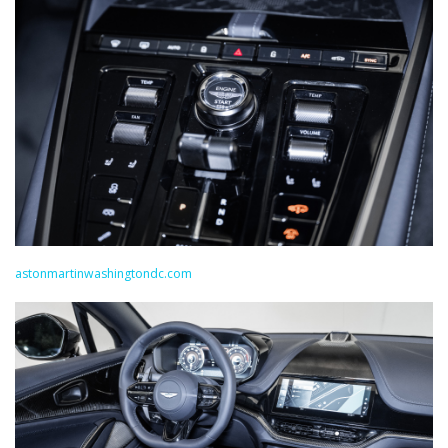
astonmartinwashingtondc.com