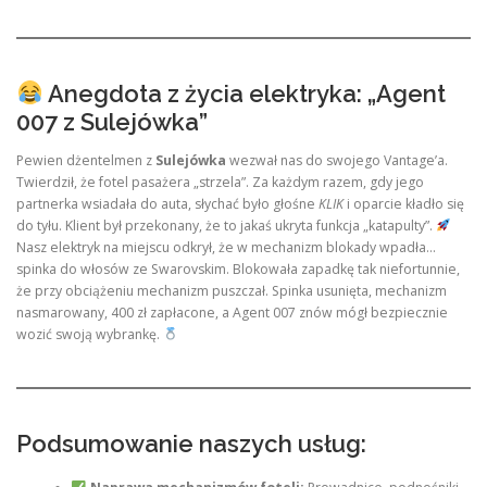
Anegdota z życia elektryka: „Agent
007 z Sulejówka”
Pewien dżentelmen z
Sulejówka
wezwał nas do swojego Vantage’a.
Twierdził, że fotel pasażera „strzela”. Za każdym razem, gdy jego
partnerka wsiadała do auta, słychać było głośne
KLIK
i oparcie kładło się
do tyłu. Klient był przekonany, że to jakaś ukryta funkcja „katapulty”.
Nasz elektryk na miejscu odkrył, że w mechanizm blokady wpadła…
spinka do włosów ze Swarovskim. Blokowała zapadkę tak niefortunnie,
że przy obciążeniu mechanizm puszczał. Spinka usunięta, mechanizm
nasmarowany, 400 zł zapłacone, a Agent 007 znów mógł bezpiecznie
wozić swoją wybrankę.
Podsumowanie naszych usług: