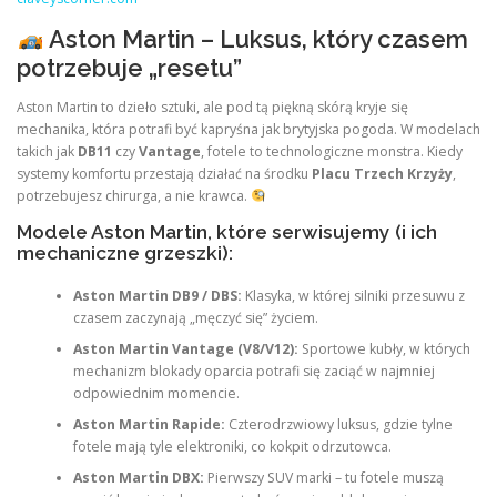
Aston Martin – Luksus, który czasem
potrzebuje „resetu”
Aston Martin to dzieło sztuki, ale pod tą piękną skórą kryje się
mechanika, która potrafi być kapryśna jak brytyjska pogoda. W modelach
takich jak
DB11
czy
Vantage
, fotele to technologiczne monstra. Kiedy
systemy komfortu przestają działać na środku
Placu Trzech Krzyży
,
potrzebujesz chirurga, a nie krawca.
Modele Aston Martin, które serwisujemy (i ich
mechaniczne grzeszki):
Aston Martin DB9 / DBS:
Klasyka, w której silniki przesuwu z
czasem zaczynają „męczyć się” życiem.
Aston Martin Vantage (V8/V12):
Sportowe kubły, w których
mechanizm blokady oparcia potrafi się zaciąć w najmniej
odpowiednim momencie.
Aston Martin Rapide:
Czterodrzwiowy luksus, gdzie tylne
fotele mają tyle elektroniki, co kokpit odrzutowca.
Aston Martin DBX:
Pierwszy SUV marki – tu fotele muszą