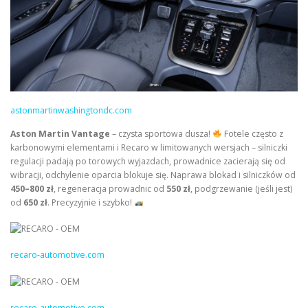
astonmartinwashingtondc.com
Aston Martin Vantage
– czysta sportowa dusza!
Fotele często z
karbonowymi elementami i Recaro w limitowanych wersjach – silniczki
regulacji padają po torowych wyjazdach, prowadnice zacierają się od
wibracji, odchylenie oparcia blokuje się. Naprawa blokad i silniczków od
450–800 zł
, regeneracja prowadnic od
550 zł
, podgrzewanie (jeśli jest)
od
650 zł
. Precyzyjnie i szybko!
recaro-automotive.com
recaro-automotive.com