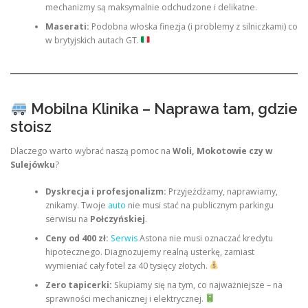
mechanizmy są maksymalnie odchudzone i delikatne.
Maserati:
Podobna włoska finezja (i problemy z silniczkami) co
w brytyjskich autach GT.
Mobilna Klinika – Naprawa tam, gdzie
stoisz
Dlaczego warto wybrać naszą pomoc na
Woli, Mokotowie czy w
Sulejówku
?
Dyskrecja i profesjonalizm:
Przyjeżdżamy, naprawiamy,
znikamy. Twoje
auto
nie musi stać na publicznym parkingu
serwisu na
Połczyńskiej
.
Ceny od 400 zł:
Serwis
Astona nie musi oznaczać kredytu
hipotecznego. Diagnozujemy realną usterkę, zamiast
wymieniać cały fotel za 40 tysięcy złotych.
Zero tapicerki:
Skupiamy się na tym, co najważniejsze – na
sprawności mechanicznej i elektrycznej.