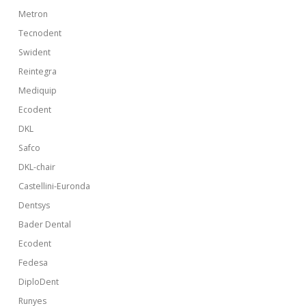
Metron
Tecnodent
Swident
Reintegra
Mediquip
Ecodent
DKL
Safco
DKL-chair
Castellini-Euronda
Dentsys
Bader Dental
Ecodent
Fedesa
DiploDent
Runyes