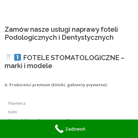
Zamów nasze usługi naprawy foteli
Podologicznych i Dentystycznych
FOTELE STOMATOLOGICZNE –
marki i modele
A. Producenci premium (kliniki, gabinety prywatne):
Planmeca
KaVo
Dentsply Sirona (Sirona, Intego, C8+, Axano)
Zadzwoń
A-dec (USA)
Belmont / Takara Belmont