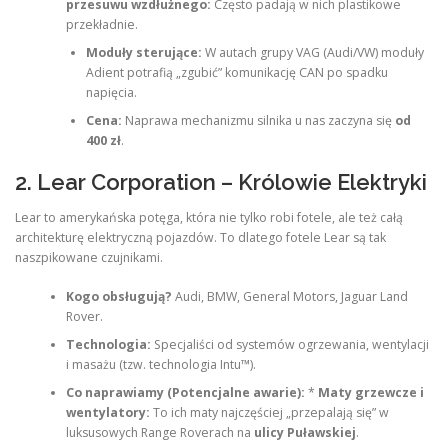
przesuwu wzdłużnego:
Często padają w nich plastikowe
przekładnie.
Moduły sterujące:
W autach grupy VAG (Audi/VW) moduły
Adient potrafią „zgubić” komunikację CAN po spadku
napięcia.
Cena:
Naprawa mechanizmu silnika u nas zaczyna się
od
400 zł
.
2. Lear Corporation – Królowie Elektryki
Lear to amerykańska potęga, która nie tylko robi fotele, ale też całą
architekturę elektryczną pojazdów. To dlatego fotele Lear są tak
naszpikowane czujnikami.
Kogo obsługują?
Audi, BMW, General Motors, Jaguar Land
Rover.
Technologia:
Specjaliści od systemów ogrzewania, wentylacji
i masażu (tzw. technologia Intu™).
Co naprawiamy (Potencjalne awarie):
*
Maty grzewcze i
wentylatory:
To ich maty najczęściej „przepalają się” w
luksusowych Range Roverach na
ulicy Puławskiej
.