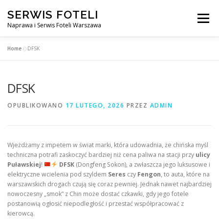
Przejdź
SERWIS FOTELI
do
Menu
treści
Naprawa i Serwis Foteli Warszawa
Home
»
DFSK
NAPRAWA FOTELI DENTYSTYCZNE I MEDYCZNE
DFSK
CENNIK USŁUG
O NAS
KONTAKT
OPUBLIKOWANO
17 LUTEGO, 2026
PRZEZ
ADMIN
Wjeżdżamy z impetem w świat marki, która udowadnia, że chińska myśl
techniczna potrafi zaskoczyć bardziej niż cena paliwa na stacji przy
ulicy
Puławskiej
!
DFSK
(Dongfeng Sokon), a zwłaszcza jego luksusowe i
elektryczne wcielenia pod szyldem
Seres
czy
Fengon
, to auta, które na
warszawskich drogach czują się coraz pewniej. Jednak nawet najbardziej
nowoczesny „smok” z Chin może dostać czkawki, gdy jego fotele
postanowią ogłosić niepodległość i przestać współpracować z
kierowcą.