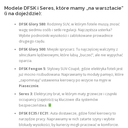
Modele DFSK i Seres, które mamy „na warsztacie”
(i na dojeździe):
DFSK Glory 580:
Rodzinny SUV, w którym fotele muszą znosić
wagę siedmiu osób i setki regulacji. Najczęstsza usterka?
Wybite podnośniki wysokości i zablokowane prowadnice
drugiego rzędu.
DFSK Glory 500:
Miejski spryciarz. Tu najczęściej walczymy z
silniczkami lędźwiowymi, które lubią „buczeć”, ale nie wypychać
oparcia.
DFSK Fengon 5:
Stylowy SUV-Coupé, gdzie elektryka foteli jest
już mocno rozbudowana. Naprawiamy tu moduły pamięci, które
„zapominają” ustawienia kierowcy po wizycie na myjni w
Piasecznie
.
Seres 3:
Elektryczny brat, w którym maty grzewcze i czujniki
occupancy (zajętości) są kluczowe dla systemów
bezpieczeństwa.
DFSK EC35 / EC31:
Auta dostawcze, gdzie fotel kierowcy to
narzędzie pracy. Naprawiamy w nich zatarte szyny i wybite
blokady wysokości, by kurierzy mogli pracować w komforcie.