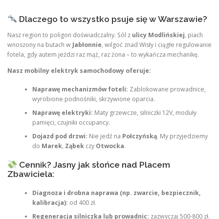
Dlaczego to wszystko psuje się w Warszawie?
Nasz region to poligon doświadczalny. Sól z
ulicy Modlińskiej
, piach
wnoszony na butach w
Jabłonnie
, wilgoć znad Wisły i ciągłe regulowanie
fotela, gdy autem jeździ raz mąż, raz żona – to wykańcza mechanikę.
Nasz mobilny elektryk samochodowy oferuje:
Naprawę mechanizmów foteli:
Zablokowane prowadnice,
wyrobione podnośniki, skrzywione oparcia.
Naprawę elektryki:
Maty grzewcze, silniczki 12V, moduły
pamięci, czujniki occupancy.
Dojazd pod drzwi:
Nie jedź na
Połczyńską
. My przyjedziemy
do
Marek
,
Ząbek
czy
Otwocka
.
Cennik? Jasny jak słońce nad Placem
Zbawiciela:
Diagnoza i drobna naprawa (np. zwarcie, bezpiecznik,
kalibracja):
od 400 zł.
Regeneracja silniczka lub prowadnic:
zazwyczaj 500-800 zł.