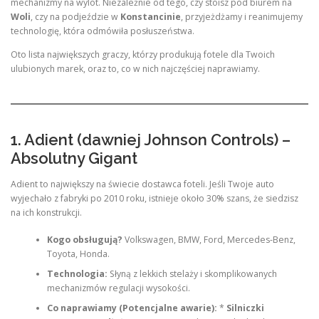
mechanizmy na wylot. Niezależnie od tego, czy stoisz pod biurem na
Woli
, czy na podjeździe w
Konstancinie
, przyjeżdżamy i reanimujemy
technologię, która odmówiła posłuszeństwa.
Oto lista największych graczy, którzy produkują fotele dla Twoich
ulubionych marek, oraz to, co w nich najczęściej naprawiamy.
1. Adient (dawniej Johnson Controls) –
Absolutny Gigant
Adient to największy na świecie dostawca foteli. Jeśli Twoje auto
wyjechało z fabryki po 2010 roku, istnieje około 30% szans, że siedzisz
na ich konstrukcji.
Kogo obsługują?
Volkswagen, BMW, Ford, Mercedes-Benz,
Toyota, Honda.
Technologia:
Słyną z lekkich stelaży i skomplikowanych
mechanizmów regulacji wysokości.
Co naprawiamy (Potencjalne awarie):
*
Silniczki