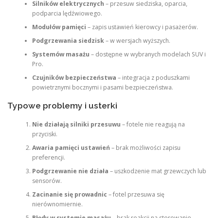
Silników elektrycznych
– przesuw siedziska, oparcia,
podparcia lędźwiowego.
Modułów pamięci
– zapis ustawień kierowcy i pasażerów.
Podgrzewania siedzisk
– w wersjach wyższych.
Systemów masażu
– dostępne w wybranych modelach SUV i
Pro.
Czujników bezpieczeństwa
– integracja z poduszkami
powietrznymi bocznymi i pasami bezpieczeństwa.
Typowe problemy i usterki
Nie działają silniki przesuwu
– fotele nie reagują na
przyciski.
Awaria pamięci ustawień
– brak możliwości zapisu
preferencji.
Podgrzewanie nie działa
– uszkodzenie mat grzewczych lub
sensorów.
Zacinanie się prowadnic
– fotel przesuwa się
nierównomiernie.
Błędy w systemie masażu
– brak reakcji na sterowanie,