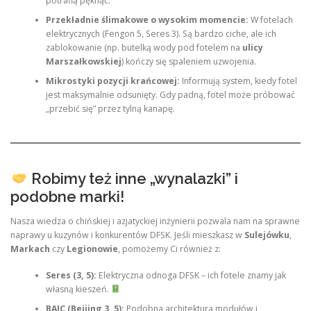
potrafią pęknąć.
Przekładnie ślimakowe o wysokim momencie:
W fotelach
elektrycznych (Fengon 5, Seres 3). Są bardzo ciche, ale ich
zablokowanie (np. butelką wody pod fotelem na
ulicy
Marszałkowskiej
) kończy się spaleniem uzwojenia.
Mikrostyki pozycji krańcowej:
Informują system, kiedy fotel
jest maksymalnie odsunięty. Gdy padną, fotel może próbować
„przebić się” przez tylną kanapę.
Robimy też inne „wynalazki” i
podobne marki!
Nasza wiedza o chińskiej i azjatyckiej inżynierii pozwala nam na sprawne
naprawy u kuzynów i konkurentów DFSK. Jeśli mieszkasz w
Sulejówku
,
Markach
czy
Legionowie
, pomożemy Ci również z:
Seres (3, 5):
Elektryczna odnoga DFSK – ich fotele znamy jak
własną kieszeń.
BAIC (Beijing 3, 5):
Podobna architektura modułów i