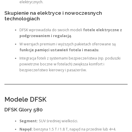
elektrycznych.
Skupienie na elektryce i nowoczesnych
technologiach
DFSK wprowadziła do swoich modeli
fotele elektryczne z
podgrzewaniem i regulacją
.
W wersjach premium i wyższych pakietach oferowane są
funkcje pamięci ustawień fotela i masażu
.
Integracja foteli z systemami bezpieczeństwa (np. poduszki
powietrzne boczne w fotelach) zwiększa komfort i
bezpieczeństwo kierowcy i pasażerów.
Modele DFSK
DFSK Glory 580
Segment:
SUV średniej wielkości.
Napęd:
benzyna 1.5 T / 1.8 T, napęd na przednie lub 4×4.