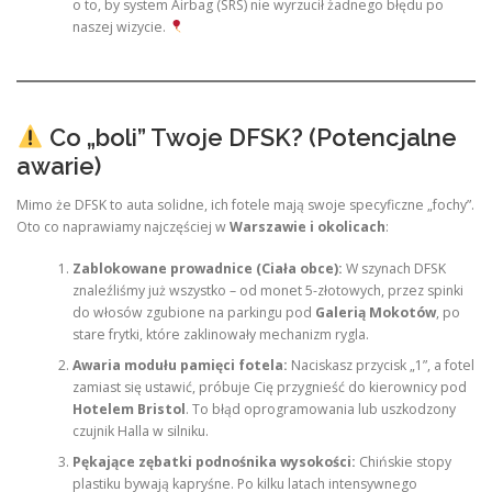
o to, by system Airbag (SRS) nie wyrzucił żadnego błędu po
naszej wizycie.
Co „boli” Twoje DFSK? (Potencjalne
awarie)
Mimo że DFSK to auta solidne, ich fotele mają swoje specyficzne „fochy”.
Oto co naprawiamy najczęściej w
Warszawie i okolicach
:
Zablokowane prowadnice (Ciała obce):
W szynach DFSK
znaleźliśmy już wszystko – od monet 5-złotowych, przez spinki
do włosów zgubione na parkingu pod
Galerią Mokotów
, po
stare frytki, które zaklinowały mechanizm rygla.
Awaria modułu pamięci fotela:
Naciskasz przycisk „1”, a fotel
zamiast się ustawić, próbuje Cię przygnieść do kierownicy pod
Hotelem Bristol
. To błąd oprogramowania lub uszkodzony
czujnik Halla w silniku.
Pękające zębatki podnośnika wysokości:
Chińskie stopy
plastiku bywają kapryśne. Po kilku latach intensywnego