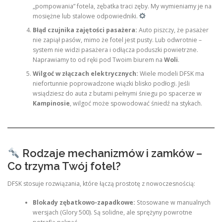
„pompowania” fotela, zębatka traci zęby. My wymieniamy je na
mosiężne lub stalowe odpowiedniki.
Błąd czujnika zajętości pasażera:
Auto piszczy, że pasażer
nie zapiął pasów, mimo że fotel jest pusty. Lub odwrotnie –
system nie widzi pasażera i odłącza poduszki powietrzne.
Naprawiamy to od ręki pod Twoim biurem na
Woli
.
Wilgoć w złączach elektrycznych:
Wiele modeli DFSK ma
niefortunnie poprowadzone wiązki blisko podłogi. Jeśli
wsiądziesz do auta z butami pełnymi śniegu po spacerze w
Kampinosie
, wilgoć może spowodować śniedź na stykach.
Rodzaje mechanizmów i zamków –
Co trzyma Twój fotel?
DFSK stosuje rozwiązania, które łączą prostotę z nowoczesnością:
Blokady zębatkowo-zapadkowe:
Stosowane w manualnych
wersjach (Glory 500). Są solidne, ale sprężyny powrotne