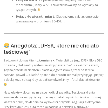
Ceny od 400 zł:
Za profesjonalną diagnozę i naprawę
mechanizmu, który w ASO zakwalifikowaliby do wymiany za
tysiące złotych.
Dojazd do wiosek i miast:
Obsługujemy całą aglomerację
warszawską w promieniu 30-40 km.
Anegdota: „DFSK, które nie chciało
teściowej”
Zadzwonił do nas klient z
Łomianek
. Twierdził, że jego DFSK Glory 580
posiada „inteligentny system selekcji pasażerów”. Za każdym razem,
gdy na przednim siedzeniu siadała jego teściowa, fotel pasażera
zaczynał powoli… składać oparcie do przodu, niemal przybijając „piątkę”
z deską rozdzielczą. Gdy siadał ktokolwiek inny – fotel działał idealnie.
Nasz elektryk dotarł na miejsce i odkrył zagadkę. Teściowa klienta
zawsze kładła swoją ciężką torebkę z metalowymi okuciami w bocznej
kieszeni drzwi, dokładnie na wysokości przycisku regulacji elektrycznej.
Przy każdym ruchu auta torebka naciskała przycisk. Naprawa?