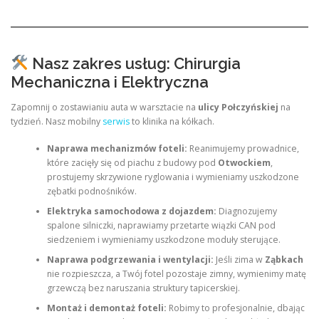
Nasz zakres usług: Chirurgia
Mechaniczna i Elektryczna
Zapomnij o zostawianiu auta w warsztacie na
ulicy Połczyńskiej
na
tydzień. Nasz mobilny
serwis
to klinika na kółkach.
Naprawa mechanizmów foteli:
Reanimujemy prowadnice,
które zacięły się od piachu z budowy pod
Otwockiem
,
prostujemy skrzywione ryglowania i wymieniamy uszkodzone
zębatki podnośników.
Elektryka samochodowa z dojazdem:
Diagnozujemy
spalone silniczki, naprawiamy przetarte wiązki CAN pod
siedzeniem i wymieniamy uszkodzone moduły sterujące.
Naprawa podgrzewania i wentylacji:
Jeśli zima w
Ząbkach
nie rozpieszcza, a Twój fotel pozostaje zimny, wymienimy matę
grzewczą bez naruszania struktury tapicerskiej.
Montaż i demontaż foteli:
Robimy to profesjonalnie, dbając