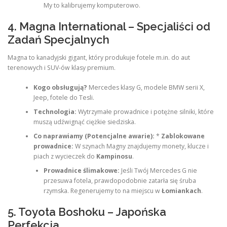
My to kalibrujemy komputerowo.
4. Magna International – Specjaliści od
Zadań Specjalnych
Magna to kanadyjski gigant, który produkuje fotele m.in. do aut
terenowych i SUV-ów klasy premium.
Kogo obsługują?
Mercedes klasy G, modele BMW serii X,
Jeep, fotele do Tesli.
Technologia:
Wytrzymałe prowadnice i potężne silniki, które
muszą udźwignąć ciężkie siedziska.
Co naprawiamy (Potencjalne awarie):
*
Zablokowane
prowadnice:
W szynach Magny znajdujemy monety, klucze i
piach z wycieczek do
Kampinosu
.
Prowadnice ślimakowe:
Jeśli Twój Mercedes G nie
przesuwa fotela, prawdopodobnie zatarła się śruba
rzymska. Regenerujemy to na miejscu w
Łomiankach
.
5. Toyota Boshoku – Japońska
Perfekcja