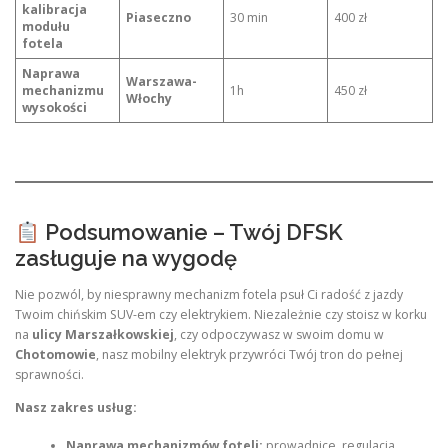
kalibracja
Piaseczno
30 min
400 zł
modułu
fotela
Naprawa
Warszawa-
mechanizmu
1h
450 zł
Włochy
wysokości
Podsumowanie – Twój DFSK
zasługuje na wygodę
Nie pozwól, by niesprawny mechanizm fotela psuł Ci radość z jazdy
Twoim chińskim SUV-em czy elektrykiem. Niezależnie czy stoisz w korku
na
ulicy Marszałkowskiej
, czy odpoczywasz w swoim domu w
Chotomowie
, nasz mobilny elektryk przywróci Twój tron do pełnej
sprawności.
Nasz zakres usług:
Naprawa mechanizmów foteli:
prowadnice, regulacja,