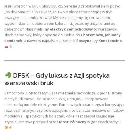
Jeśli Twój tron w DFSK Glory 580 czy Seresie 3 zablokował się w pozycji
„na dzwonnika”, a Ty czujesz, że Twoje plecy zaraz przejdą w tryb
awaryjny – nie szukaj krawca! My nie zajmujemy się cerowaniem,
szyciem skór ani dobieraniem koloru nici. Jesteśmy „inżynierami od
bebechów”. Nasz
mobilny elektryk samochodowy
to warszawski
skarb narodowy, który dojedzie do Ciebie do
Chotomowa
,
Jabłonny
,
Łomianek
, a nawet w najdalsze zakamarki
Raszyna
czy
Konstancina
.
DFSK – Gdy luksus z Azji spotyka
warszawski bruk
Samochody DFSK to fascynująca mieszanka technologii. Z jednej strony
mamy budżetowe, ale solidne SUV-y, z drugiej – naszpikowane
elektroniką modele elektryczne. Fotele w tych autach często korzystają z
rozwiązań znanych z rynków azjatyckich, co oznacza mnóstwo silniczków,
modułów i… specyficznych bolączek, które nasz zespół diagnozuje
szybciej, niż trwa przejazd przez
Most Północny
w godzinach szczytu.