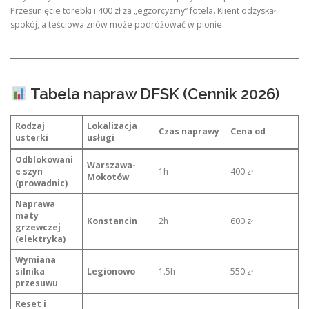
Przesunięcie torebki i 400 zł za „egzorcyzmy” fotela. Klient odzyskał
spokój, a teściowa znów może podróżować w pionie.
Tabela napraw DFSK (Cennik 2026)
Rodzaj
Lokalizacja
Czas naprawy
Cena od
usterki
usługi
Odblokowani
Warszawa-
e szyn
1h
400 zł
Mokotów
(prowadnic)
Naprawa
maty
Konstancin
2h
600 zł
grzewczej
(elektryka)
Wymiana
silnika
Legionowo
1.5h
550 zł
przesuwu
Reset i