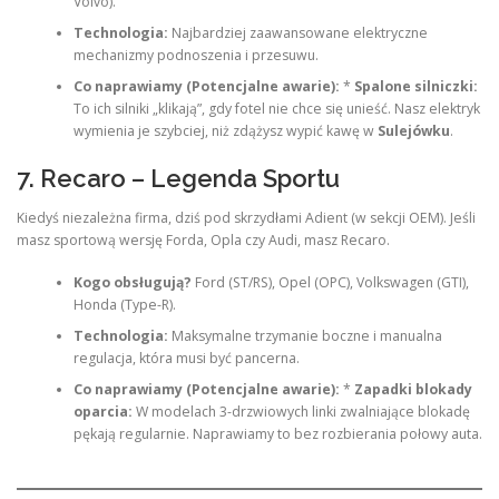
Volvo).
Technologia:
Najbardziej zaawansowane elektryczne
mechanizmy podnoszenia i przesuwu.
Co naprawiamy (Potencjalne awarie):
*
Spalone silniczki:
To ich silniki „klikają”, gdy fotel nie chce się unieść. Nasz elektryk
wymienia je szybciej, niż zdążysz wypić kawę w
Sulejówku
.
7. Recaro – Legenda Sportu
Kiedyś niezależna firma, dziś pod skrzydłami Adient (w sekcji OEM). Jeśli
masz sportową wersję Forda, Opla czy Audi, masz Recaro.
Kogo obsługują?
Ford (ST/RS), Opel (OPC), Volkswagen (GTI),
Honda (Type-R).
Technologia:
Maksymalne trzymanie boczne i manualna
regulacja, która musi być pancerna.
Co naprawiamy (Potencjalne awarie):
*
Zapadki blokady
oparcia:
W modelach 3-drzwiowych linki zwalniające blokadę
pękają regularnie. Naprawiamy to bez rozbierania połowy auta.