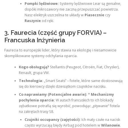
Pompki lędźwiowe:
Systemy lędźwiowe Lear są genialne,
dopóki mikrozawory nie zaczną przepuszczać powietrza.
Nasz elektryk uszczelnia te układy w
Piasecznie
czy
Raszynie
od ręki.
3. Faurecia (część grupy FORVIA) –
Francuska Inżynieria
Faurecia to europejski lider, który stawia na ekologię i niesamowicie
skomplikowane systemy odchylania oparcia.
Kogo obsługują?
Stellantis (Peugeot, Citroën, Fiat, Chrysler),
Renault, grupa VW.
Technologia:
„Smart Seats” – fotele, które same dostosowują
się do kierowcy dzięki dziesiątkom czujników nacisku.
Co naprawiamy (Potencjalne awarie):
*
Mechanizmy
pochylenia oparcia:
W autach francuskich to ich blokady
zębatkowe potrafią się wyrobić, powodując „pływanie” fotela
na zakrętach trasy S8.
Czujniki occupancy (zajętości):
Ich maty czułe na nacisk
często wyrzucają błędy Airbag pod hotelem w
Wilanowie
.