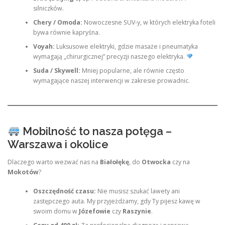
silniczków.
Chery / Omoda:
Nowoczesne SUV-y, w których elektryka foteli
bywa równie kapryśna.
Voyah:
Luksusowe elektryki, gdzie masaże i pneumatyka
wymagają „chirurgicznej” precyzji naszego elektryka.
Suda / Skywell:
Mniej popularne, ale równie często
wymagające naszej interwencji w zakresie prowadnic.
Mobilność to nasza potęga –
Warszawa i okolice
Dlaczego warto wezwać nas na
Białołękę
, do
Otwocka
czy na
Mokotów
?
Oszczędność czasu:
Nie musisz szukać lawety ani
zastępczego auta. My przyjeżdżamy, gdy Ty pijesz kawę w
swoim domu w
Józefowie
czy
Raszynie
.