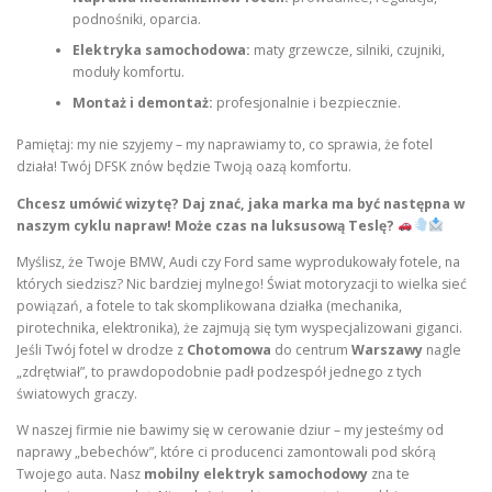
podnośniki, oparcia.
Elektryka samochodowa:
maty grzewcze, silniki, czujniki,
moduły komfortu.
Montaż i demontaż:
profesjonalnie i bezpiecznie.
Pamiętaj: my nie szyjemy – my naprawiamy to, co sprawia, że fotel
działa! Twój DFSK znów będzie Twoją oazą komfortu.
Chcesz umówić wizytę? Daj znać, jaka marka ma być następna w
naszym cyklu napraw! Może czas na luksusową Teslę?
Myślisz, że Twoje BMW, Audi czy Ford same wyprodukowały fotele, na
których siedzisz? Nic bardziej mylnego! Świat motoryzacji to wielka sieć
powiązań, a fotele to tak skomplikowana działka (mechanika,
pirotechnika, elektronika), że zajmują się tym wyspecjalizowani giganci.
Jeśli Twój fotel w drodze z
Chotomowa
do centrum
Warszawy
nagle
„zdrętwiał”, to prawdopodobnie padł podzespół jednego z tych
światowych graczy.
W naszej firmie nie bawimy się w cerowanie dziur – my jesteśmy od
naprawy „bebechów”, które ci producenci zamontowali pod skórą
Twojego auta. Nasz
mobilny elektryk samochodowy
zna te