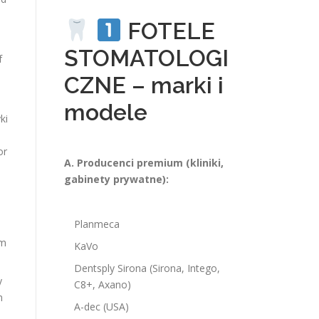
FOTELE
STOMATOLOGI
f
CZNE – marki i
modele
ki
or
A. Producenci premium (kliniki,
gabinety prywatne):
Planmeca
 m
KaVo
Dentsply Sirona (Sirona, Intego,
my
C8+, Axano)
n
A-dec (USA)