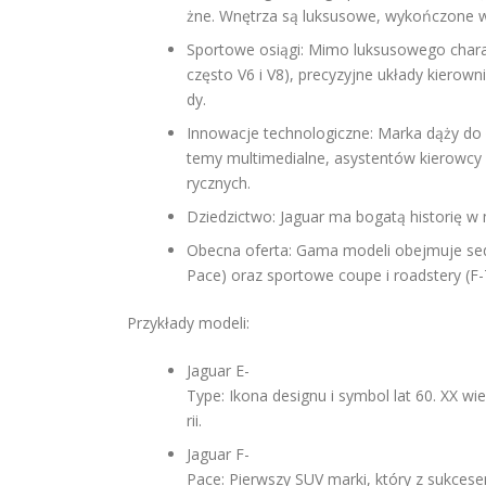
żne. Wnętrza są luksusowe, wykończone wy
Sportowe osiągi: Mimo luksusowego charakt
często V6 i V8), precyzyjne układy kierow
dy.
Innowacje technologiczne: Marka dąży do
temy multimedialne, asystentów kierowcy 
rycznych.
Dziedzictwo: Jaguar ma bogatą historię w
Obecna oferta: Gama modeli obejmuje sedan
Pace) oraz sportowe coupe i roadstery (F-
Przykłady modeli:
Jaguar E-
Type: Ikona designu i symbol lat 60. XX 
rii.
Jaguar F-
Pace: Pierwszy SUV marki, który z sukces