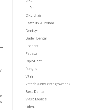
DKL
Safco
DKL-chair
Castellini-Euronda
Dentsys
Bader Dental
Ecodent
Fedesa
DiploDent
Runyes
ny
Vitali
Vatech (unity zintegrowane)
Best Dental
ze
Viasit Medical
zw
Udent