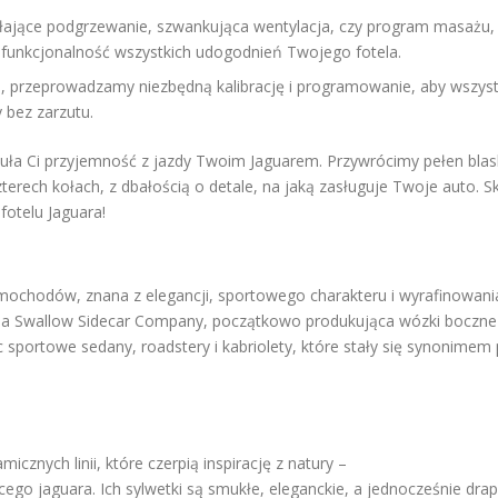
ałające podgrzewanie, szwankująca wentylacja, czy program masażu,
ą funkcjonalność wszystkich udogodnień Twojego fotela.
, przeprowadzamy niezbędną kalibrację i programowanie, aby wszyst
 bez zarzutu.
psuła Ci przyjemność z jazdy Twoim Jaguarem. Przywrócimy pełen bla
terech kołach, z dbałością o detale, na jaką zasługuje Twoje auto. S
fotelu Jaguara!
mochodów, znana z elegancji, sportowego charakteru i wyrafinowani
firma Swallow Sidecar Company, początkowo produkująca wózki boczne
portowe sedany, roadstery i kabriolety, które stały się synonimem 
icznych linii, które czerpią inspirację z natury –
ego jaguara. Ich sylwetki są smukłe, eleganckie, a jednocześnie drap