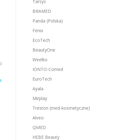
Tarsys
BRAMED
Panda (Polska)
Fenix
EcoTech
BeautyOne
Weelko
o
IONTO-Comed
EuroTech
a
Ayala
Mirplay
Treston (med-kosmetyczne)
Alveo
QMED
HEBE Beauty