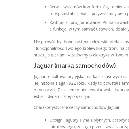
Serwis systemów komfortu: Czy to niedzi
tóry przestał działać – przywracamy pełn
Kalibracja i programowanie: Po naprawach
e funkcje, w tym pamięć ustawień, działały
Nie pozwól, by drobna usterka elektryki fotela ze
i funkcjonalność Twojego królewskiego tronu na cz
ntaktuj się z nami – zadbamy o elektrykę w Twoim 
Jaguar (marka samochodów)
Jaguar to kultowa brytyjska marka luksusowych sa
Jej historia sięga 1922 roku, kiedy to powstała 
o motocykli. Z czasem marka ewoluowała, tworząc s
estiżu i dynamicznego designu.
Charakterystyczne cechy samochodów Jaguar:
Design: Jaguary słyną z płynnych, aerodynam
nic dziwnego, że logo przedstawia skacząc