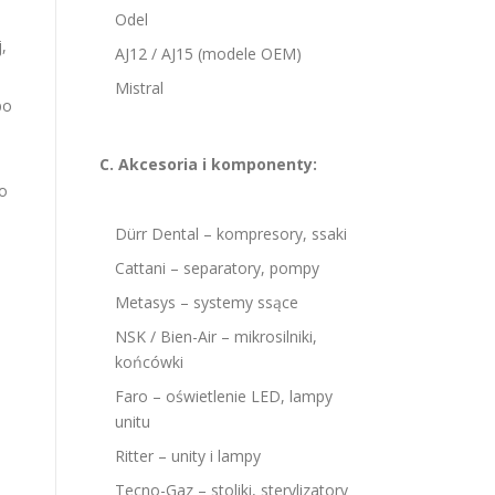
Odel
j,
AJ12 / AJ15 (modele OEM)
Mistral
po
C. Akcesoria i komponenty:
so
Dürr Dental – kompresory, ssaki
Cattani – separatory, pompy
Metasys – systemy ssące
NSK / Bien-Air – mikrosilniki,
końcówki
Faro – oświetlenie LED, lampy
unitu
Ritter – unity i lampy
Tecno-Gaz – stoliki, sterylizatory