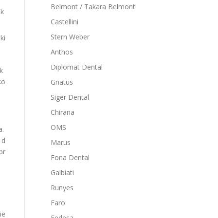
Belmont / Takara Belmont
 k
Castellini
Stern Weber
ki
Anthos
Diplomat Dental
sk
ko
Gnatus
Siger Dental
Chirana
OMS
a.
 d
Marus
pr
Fona Dental
Galbiati
Runyes
Faro
ie
Fedesa