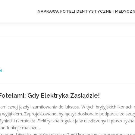
NAPRAWA FOTELI DENTYSTYCZNE I MEDYCZ
N
Fotelami: Gdy Elektryka Zasiądzie!
ynamicznej jazdy i zamiłowania do luksusu. W tych brytyjskich ikonach
 są wyjątkiem. Zaprojektowane, by łączyć doskonałe podparcie ze szcz
ierii i rzemiosła. Elektryczna regulacja w niezliczonych płaszczyzna
ane funkcje masażu –
to prawdziwe trony, które dbają o Twój kręgosłup i samopoczucie p