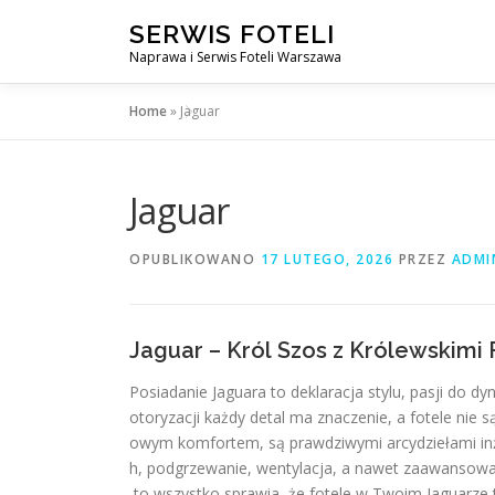
Przejdź
SERWIS FOTELI
do
Naprawa i Serwis Foteli Warszawa
treści
Home
»
Jaguar
Jaguar
OPUBLIKOWANO
17 LUTEGO, 2026
PRZEZ
ADMI
Jaguar – Król Szos z Królewskimi 
Posiadanie Jaguara to deklaracja stylu, pasji do d
otoryzacji każdy detal ma znaczenie, a fotele nie
owym komfortem, są prawdziwymi arcydziełami inżyn
h, podgrzewanie, wentylacja, a nawet zaawansow
to wszystko sprawia, że fotele w Twoim Jaguarze 