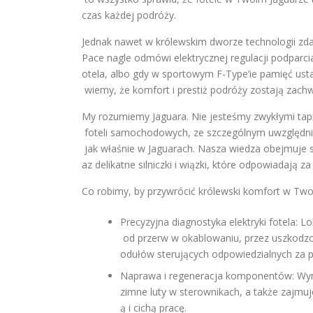
czas każdej podróży.
Jednak nawet w królewskim dworze technologii zdar
Pace nagle odmówi elektrycznej regulacji podparci
otela, albo gdy w sportowym F-Type’ie pamięć ust
wiemy, że komfort i prestiż podróży zostają zachw
My rozumiemy Jaguara. Nie jesteśmy zwykłymi tapic
foteli samochodowych, ze szczególnym uwzględnie
jak właśnie w Jaguarach. Nasza wiedza obejmuje 
az delikatne silniczki i wiązki, które odpowiadają z
Co robimy, by przywrócić królewski komfort w Tw
Precyzyjna diagnostyka elektryki fotela: Lo
od przerw w okablowaniu, przez uszkodzone
odułów sterujących odpowiedzialnych za 
Naprawa i regeneracja komponentów: Wymi
zimne luty w sterownikach, a także zajmu
ą i cichą pracę.