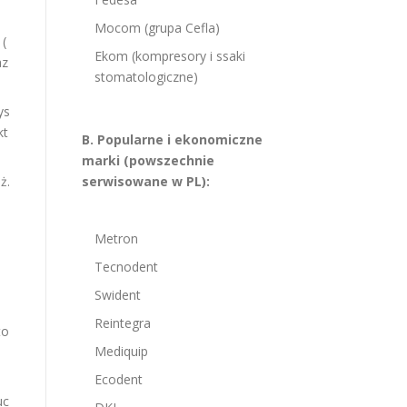
Mocom (grupa Cefla)
 (
Ekom (kompresory i ssaki
az
stomatologiczne)
ys
kt
B. Popularne i ekonomiczne
marki (powszechnie
ż.
serwisowane w PL):
Metron
Tecnodent
Swident
Reintegra
to
Mediquip
Ecodent
uc