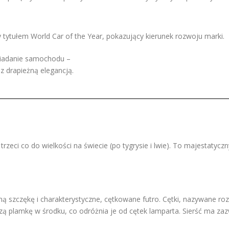
 tytułem World Car of the Year, pokazujący kierunek rozwoju marki.
osiadanie samochodu –
 z drapieżną elegancją.
trzeci co do wielkości na świecie (po tygrysie i lwie). To majestatycz
ą szczękę i charakterystyczne, cętkowane futro. Cętki, nazywane ro
szą plamkę w środku, co odróżnia je od cętek lamparta. Sierść ma za