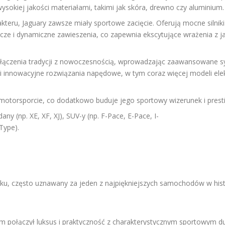
sokiej jakości materiałami, takimi jak skóra, drewno czy aluminium.
eru, Jaguary zawsze miały sportowe zacięcie. Oferują mocne silniki
nicze i dynamiczne zawieszenia, co zapewnia ekscytujące wrażenia z j
 łączenia tradycji z nowoczesnością, wprowadzając zaawansowane s
i innowacyjne rozwiązania napędowe, w tym coraz więcej modeli ele
 motorsporcie, co dodatkowo buduje jego sportowy wizerunek i presti
y (np. XE, XF, XJ), SUV-y (np. F-Pace, E-Pace, I-
Type).
wieku, często uznawany za jeden z najpiękniejszych samochodów w his
em połączył luksus i praktyczność z charakterystycznym sportowym d