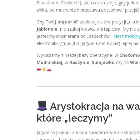
Przestrzeń, Prędkość), ale co się dzieje, gdy jede
znika, bo mechanizm przesuwu postanowił przejść
Gdy Twój
Jaguar XF
zablokuje się w pozycji „dla k
Jabłonnie
, nie szukaj krawca ani tapicera. My nie
jesteśmy inżynierami od „bebechów”.
Nasz mobiln
elektronikę grupy JLR (Jaguar Land Rover) lepiej ni
Wyruszamy z naszej bazy operacyjnej w
Chotomo
Modlińskiej
, w
Raszynie
,
Sulejówku
czy na
Woli
Arystokracja na wa
które „leczymy”
Jaguar to piękno, ale pod spodem kryje się skompl
szczerze – bywają tak chimeryczne jak angielska p