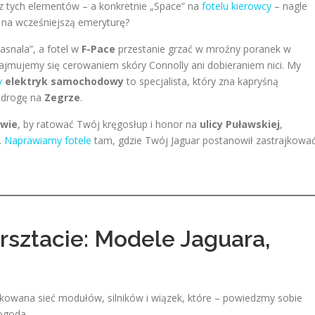
n z tych elementów – a konkretnie „Space” na
fotelu kierowcy
– nagle
 na wcześniejszą emeryturę?
rasnala”, a fotel w
F-Pace
przestanie grzać w mroźny poranek w
 zajmujemy się cerowaniem skóry Connolly ani dobieraniem nici. My
y
elektryk samochodowy
to specjalista, który zna kapryśną
ż drogę na
Zegrze
.
wie
, by ratować Twój kręgosłup i honor na
ulicy Puławskiej
,
.
Naprawiamy fotele
tam, gdzie Twój Jaguar postanowił zastrajkować
rsztacie: Modele Jaguara,
ikowana sieć modułów, silników i wiązek, które – powiedzmy sobie
ogoda.