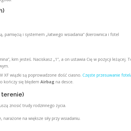
h)
ką, pamięcią i systemem „łatwego wsiadania” (kierownica i fotel
ina”, kim jesteś. Naciskasz „1”, a on ustawia Cię w pozycji leżącej. T
owym.
W XF wiązki są poprowadzone dość ciasno.
Częste przesuwanie fotel
, co kończy się błędem
Airbag
na desce.
 terenie)
szą znosić trudy rodzinnego życia.
 narażone na większe siły przy wsiadaniu.