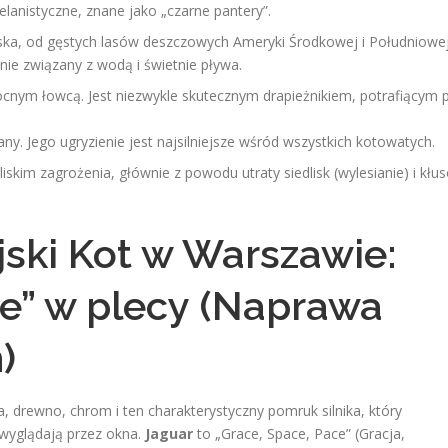
lanistyczne, znane jako „czarne pantery”.
ska, od gęstych lasów deszczowych Ameryki Środkowej i Południowe
lnie związany z wodą i świetnie pływa.
ocnym łowcą. Jest niezwykle skutecznym drapieżnikiem, potrafiącym 
many. Jego ugryzienie jest najsilniejsze wśród wszystkich kotowatych.
iskim zagrożenia, głównie z powodu utraty siedlisk (wylesianie) i kłu
jski Kot w Warszawie:
ie” w plecy (Naprawa
)
a, drewno, chrom i ten charakterystyczny pomruk silnika, który
wyglądają przez okna.
Jaguar
to „Grace, Space, Pace” (Gracja,