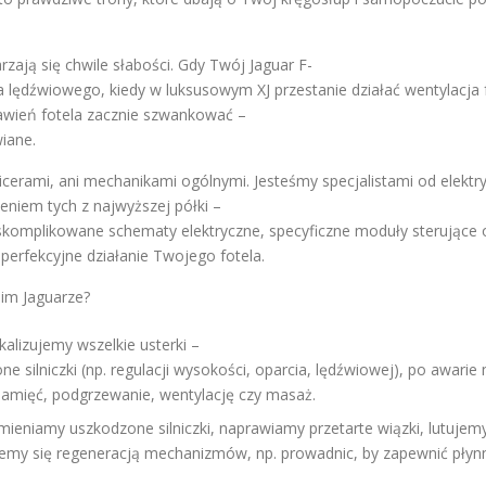
zają się chwile słabości. Gdy Twój Jaguar F-
a lędźwiowego, kiedy w luksusowym XJ przestanie działać wentylacja 
awień fotela zacznie szwankować –
iane.
erami, ani mechanikami ogólnymi. Jesteśmy specjalistami od elektry
niem tych z najwyższej półki –
skomplikowane schematy elektryczne, specyficzne moduły sterujące 
a perfekcyjne działanie Twojego fotela.
oim Jaguarze?
kalizujemy wszelkie usterki –
 silniczki (np. regulacji wysokości, oparcia, lędźwiowej), po awarie
pamięć, podgrzewanie, wentylację czy masaż.
eniamy uszkodzone silniczki, naprawiamy przetarte wiązki, lutuje
jemy się regeneracją mechanizmów, np. prowadnic, by zapewnić płyn