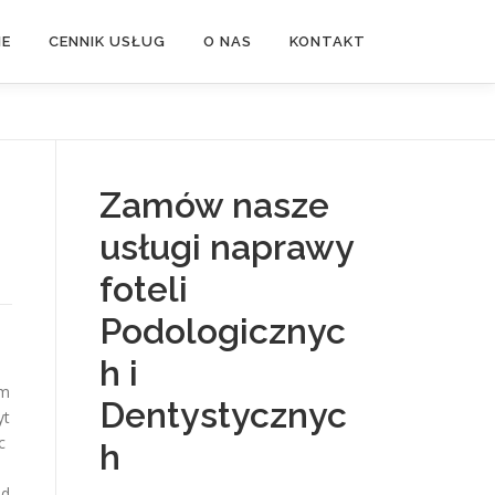
NE
CENNIK USŁUG
O NAS
KONTAKT
Zamów nasze
usługi naprawy
foteli
Podologicznyc
h i
 m
Dentystycznyc
yt
c
h
od