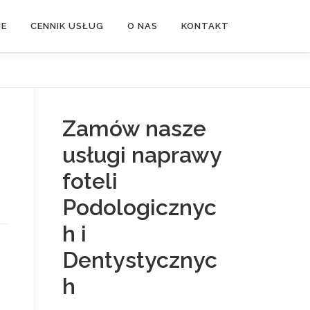
NE
CENNIK USŁUG
O NAS
KONTAKT
Zamów nasze
usługi naprawy
foteli
Podologicznyc
h i
Dentystycznyc
h