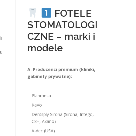
FOTELE
STOMATOLOGI
CZNE – marki i
li
modele
tu
A. Producenci premium (kliniki,
gabinety prywatne):
Planmeca
KaVo
Dentsply Sirona (Sirona, Intego,
C8+, Axano)
A-dec (USA)