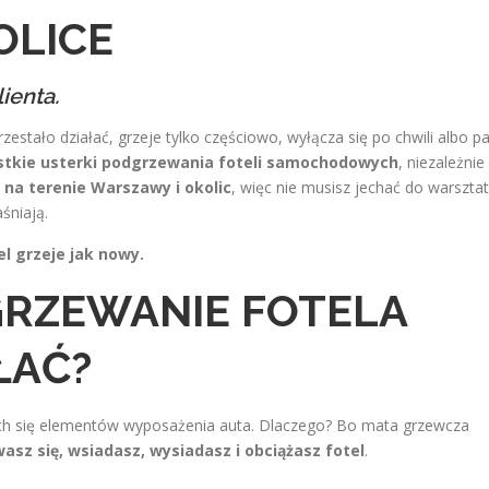
OLICE
ienta.
stało działać, grzeje tylko częściowo, wyłącza się po chwili albo pa
tkie usterki podgrzewania foteli samochodowych
, niezależnie
 na terenie Warszawy i okolic
, więc nie musisz jechać do warszta
śniają.
l grzeje jak nowy.
RZEWANIE FOTELA
ŁAĆ?
cych się elementów wyposażenia auta. Dlaczego? Bo mata grzewcza
asz się, wsiadasz, wysiadasz i obciążasz fotel
.