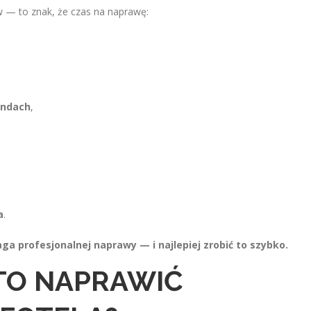
w — to znak, że czas na naprawę:
undach
,
a
.
ga profesjonalnej naprawy — i najlepiej zrobić to szybko.
TO NAPRAWIĆ