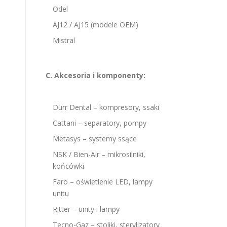
Odel
AJ12 / AJ15 (modele OEM)
Mistral
C. Akcesoria i komponenty:
Dürr Dental – kompresory, ssaki
Cattani – separatory, pompy
Metasys – systemy ssące
NSK / Bien-Air – mikrosilniki,
końcówki
Faro – oświetlenie LED, lampy
unitu
Ritter – unity i lampy
Tecno-Gaz – stoliki, sterylizatory