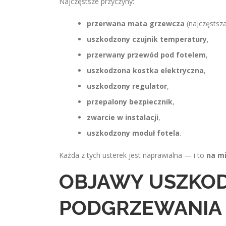
Najczęstsze przyczyny:
przerwana mata grzewcza
(najczęstsza
uszkodzony czujnik temperatury
,
przerwany przewód pod fotelem
,
uszkodzona kostka elektryczna
,
uszkodzony regulator
,
przepalony bezpiecznik
,
zwarcie w instalacji
,
uszkodzony moduł fotela
.
Każda z tych usterek jest naprawialna — i to
na mi
OBJAWY USZKO
PODGRZEWANIA