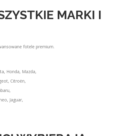
ZYSTKIE MARKI I
awansowane fotele premium.
ta, Honda, Mazda,
eot, Citroën,
ubaru,
meo, Jaguar,