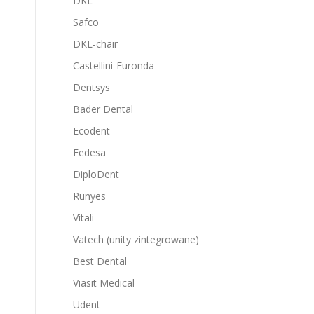
DKL
Safco
DKL-chair
Castellini-Euronda
Dentsys
Bader Dental
Ecodent
Fedesa
DiploDent
Runyes
Vitali
Vatech (unity zintegrowane)
Best Dental
Viasit Medical
Udent