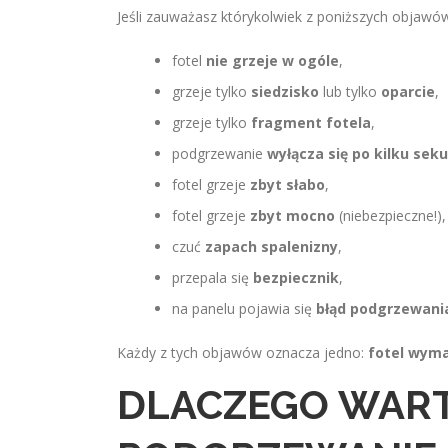
Jeśli zauważasz którykolwiek z poniższych objawó
fotel
nie grzeje w ogóle
,
grzeje tylko
siedzisko
lub tylko
oparcie
,
grzeje tylko
fragment fotela
,
podgrzewanie
wyłącza się po kilku sek
fotel grzeje
zbyt słabo
,
fotel grzeje
zbyt mocno
(niebezpieczne!),
czuć
zapach spalenizny
,
przepala się
bezpiecznik
,
na panelu pojawia się
błąd podgrzewani
Każdy z tych objawów oznacza jedno:
fotel wyma
DLACZEGO WAR